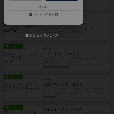
見える状態でカードを教えた...
約2時間前
by mob567
または
メールで会員登録
レビュー
充実
アンダー・ザ・テーブラー
笑えるバカゲームを集めているライトゲーマーと
してのレビューです。正体隠...
しばらく表示しない
約4時間前
by toyota
レビュー
充実
ワン・トゥ・ファイブ
とにかくお手軽にすき間時間をうめるゲームとし
て重宝するゲームです。いわ...
約5時間前
by nabekoh
レビュー
充実
エコーズ・オブ・タイム
カードゲームにファイナルファンタジーのアクテ
ィブタイムバトル（もしくは...
約9時間前
by ジェイとと
レビュー
シャット・ザ・ボックス