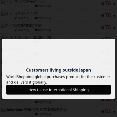
テンプテーション
79
PT
紹介文なし
2件の投稿
インドネシア
78
PT
紹介文あり
2件の投稿
宵と暁の呪文書
75
PT
紹介文あり
8件の投稿
リスボン・トラム 28
73
PT
紹介文あり
9件の投稿
アマナイト
73
PT
紹介文なし
1件の投稿
ブラヴェスト
66
PT
紹介文なし
1件の投稿
スペクタキュラー
60
PT
紹介文なし
1件の投稿
スモールワールド
59
PT
紹介文あり
13件の投稿
ギャンブラー
58
PT
紹介文なし
2件の投稿
Bitter End ブタペスト救出作戦
52
PT
紹介文なし
1件の投稿