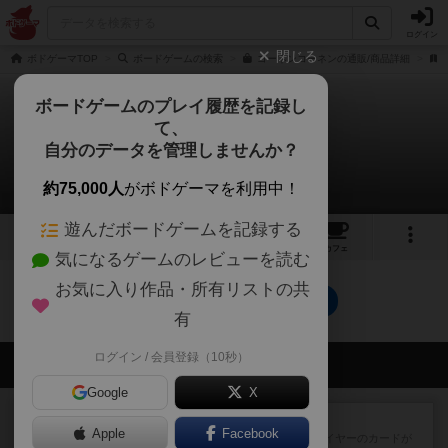
ログイン
閉じる
ボドゲーマTOP
ボードゲームの検索
ゴーネンコーネンの通販/商品詳細
ボードゲームのプレイ履歴を記録し
て、
ゴーネンコーネン
自分のデータを管理しませんか？
0件のリプレイ日記
約75,000人
がボドゲーマを利用中！
遊んだボードゲームを記録する
2
1
20
トップ
画像
動画
レビュー
カフェ
気になるゲームのレビューを読む
お気に入り作品・所有リストの共
ゴーネンコーネンのトップに戻る
有
ログイン / 会員登録（10秒）
会員の新しい投稿
Google
X
レビュー
花火：スターマイン
Apple
Facebook
自分のカードは見えず他のプレイヤーのカードが