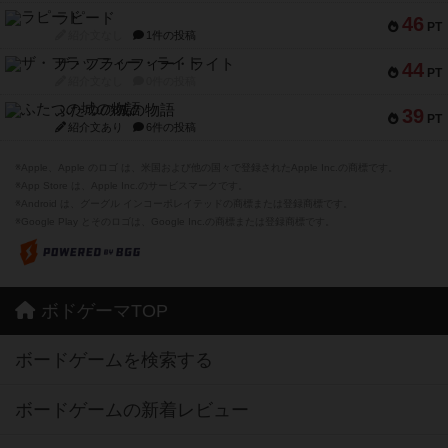
ラピード
46
PT
紹介文なし
1件の投稿
ザ・フラッフィー・ライト
44
PT
紹介文なし
0件の投稿
ふたつの城の物語
39
PT
紹介文あり
6件の投稿
※Apple、Apple のロゴ は、米国および他の国々で登録されたApple Inc.の商標です。
※App Store は、Apple Inc.のサービスマークです。
※Android は、グーグル インコーポレイテッドの商標または登録商標です。
※Google Play とそのロゴは、Google Inc.の商標または登録商標です。
ボドゲーマTOP
ボードゲームを検索する
ボードゲームの新着レビュー