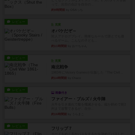
とてもシンプルなダイスゲーム。2つのダイスを振
って、出目の合計を自分の...
約9時間前
by OSAっち
レビュー
充実
オバケだぞ～
対人アナログプレイ。簡単なルールで誰とでも遊
べるゲーム。こんなの子ども...
約11時間前
by おーちゃん
レビュー
充実
南北戦争
1983年にVictory Gamesが出版した『The Civil ...
約14時間前
by Chaco
レビュー
画像付き
ファイアー・ブルズ / 火牛陣
火牛を引き連れて敵を殲滅させる。縦か斜めで前2
列まで攻撃できるが、自分...
約16時間前
by うらまこ
レビュー
フリップ７
カードをめくるかパスをするかを決めてパスした