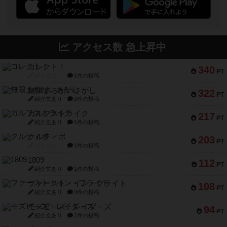
アクセス数 急上昇中
コレクト！
340
PT
紹介文なし
1件の投稿
無限まちがいさがし
322
PT
紹介文あり
2件の投稿
ガルフストライク
217
PT
紹介文あり
1件の投稿
クルティボ
203
PT
紹介文なし
1件の投稿
1809
112
PT
紹介文あり
1件の投稿
ファースト・イン・フライト
108
PT
紹介文あり
3件の投稿
モズビ－ズ・レイダ－ズ
94
PT
紹介文あり
1件の投稿