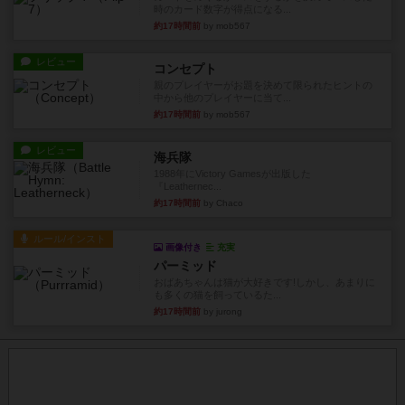
時のカード数字が得点になる...
約17時間前
by mob567
レビュー
コンセプト
親のプレイヤーがお題を決めて限られたヒントの
中から他のプレイヤーに当て...
約17時間前
by mob567
レビュー
海兵隊
1988年にVictory Gamesが出版した
『Leathernec...
約17時間前
by Chaco
ルール/インスト
画像付き
充実
パーミッド
おばあちゃんは猫が大好きです!しかし、あまりに
も多くの猫を飼っているた...
約17時間前
by jurong