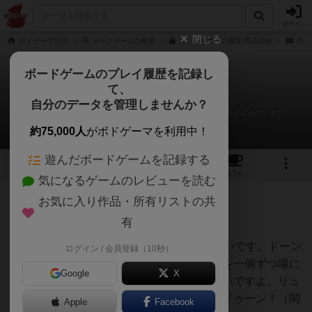
ログイン
閉じる
ボドゲーマTOP
ボードゲームの検索
マフィオズーの通販/商品詳細
作品
ボードゲームのプレイ履歴を記録し
て、
マフィオズー
自分のデータを管理しませんか？
有我悟（あるがさとる）＠GM2026春Mazy Machineさんのレビュー
約75,000人
がボドゲーマを利用中！
遊んだボードゲームを記録する
4
2
25
トップ
画像
動画
レビュー
カフェ
気になるゲームのレビューを読む
お気に入り作品・所有リストの共
820名
1名
0
7年以上前
有
レーティングが非公開に設定されたユーザー
ルイ14世って言うゲームのリメイクらしいです。ドーン
ログイン / 会員登録（10秒）
歩きって書いちゃいましたけど、トークンを一個ずつ場に
Google
X
ばらまきながら一歩進むやり方のことらしいですよ。リュ
ディガー・ドーンさんの特徴らしいです。ドゥーン！（関
Apple
Facebook