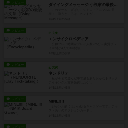
レビュー
ダイイングメッセージ 小説家の最後の文章
このゲーム、ずばり、シミロ・アニマルの亜
種！ 違うところは、ヒントが...
1年以上前
の投稿
レビュー
充実
エンサイクロペディア
公称プレイ時間がプレイ人数×25分→実質プレ
イ時間が4人で3時間強。...
1年以上前
の投稿
レビュー
充実
ネンドリテ
私が今まで遊んだ中で最もあたおかなトリック
テイキング大賞を受賞したゲ...
1年以上前
の投稿
レビュー
MINE!!!!
ジャンル的にはいわゆるキャラゲーです。テキ
ストありのアクションカード...
1年以上前
の投稿
レビュー