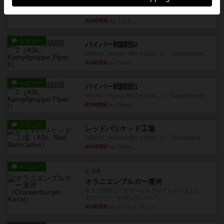
ゲームの流れはフィッシェンだが、ゲーム開始時
はペリカンとエビの2スート...
約4時間前
by うらまこ
レビュー
パイパー戦闘団2
1996年にAvalon Hill社が出版した『Kampfgruppe...
約4時間前
by Chaco
レビュー
パイパー戦闘団1
1993年にAvalon Hill社が出版した『Kampfgruppe...
約5時間前
by Chaco
レビュー
レッドバリケ－ド工場
1989年にAvalon Hill社が出版した『Red Barrica...
約5時間前
by Chaco
レビュー
充実
オラニエンブルガー運河
友人の所持してるゲームをさせてもらいました。
まだワーカーの置いていない...
約5時間前
by おっちょこちょい