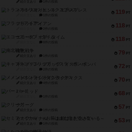
紹介文あり
1件の投稿
トランスオリエント・エクスプレス
119
PT
紹介文なし
1件の投稿
フラットアイアン
118
PT
紹介文なし
2件の投稿
エコーズ・オブ・タイム
118
PT
紹介文なし
8件の投稿
南北戦争
79
PT
紹介文あり
1件の投稿
キャプテン・フリップ：イスラ・ボンバ
72
PT
紹介文なし
2件の投稿
メメントオンラインタクティクス
70
PT
紹介文あり
4件の投稿
パーミッド
68
PT
紹介文なし
1件の投稿
クリーグ
57
PT
紹介文あり
1件の投稿
セミファイナル ～お前はまだ生きている～
53
PT
紹介文あり
1件の投稿