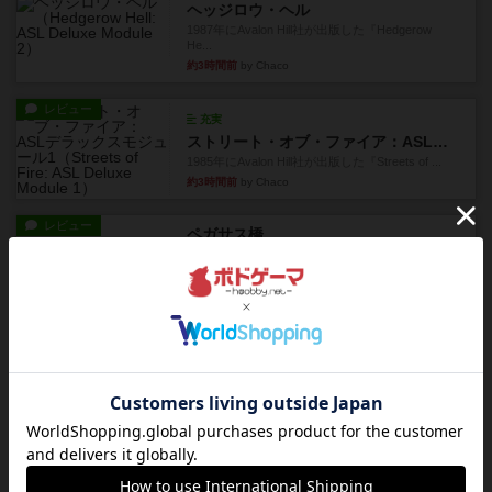
ヘッジロウ・ヘル
1987年にAvalon Hill社が出版した『Hedgerow
He...
約3時間前
by Chaco
レビュー
充実
ストリート・オブ・ファイア：ASLデラックスモジュール1
1985年にAvalon Hill社が出版した『Streets of ...
約3時間前
by Chaco
レビュー
ペガサス橋
1997年にAvalon Hill社が出版した『Pegasus Bri...
約4時間前
by Chaco
レビュー
画像付き
オラニエンブルガー運河
存在をうっすらと認識していたけど、セールやっ
てて、2人専用でワカプレと...
約4時間前
by みいやん
レビュー
画像付き
充実
フィッシェン2