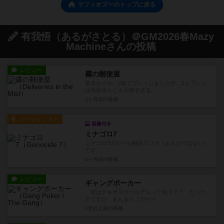
マフィオズーのトップに戻る
有我悟（あるがさとる）＠GM2026春Mazy
Machineさんの投稿
レビュー
霧の郵便屋
基本ルール、2名でプレイしましたが、2人プレイ
は現状余りにも大味すぎる...
4ヶ月前
の投稿
ルール/インスト
画像付き
ミナゴロ7
ミナゴロ7のルール解説マンガ（まんがではない）
です。
4ヶ月前
の投稿
レビュー
ギャングポーカー
実はテキサスホールデムって何？？？ だった
のですが、あんまりこのゲー...
1年以上前
の投稿