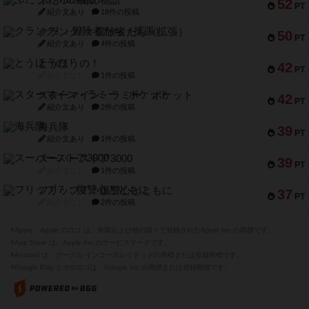
ふたつの街の物語
52
PT
紹介文あり
18件の投稿
クランク! ：冒険者たち（拡張）
50
PT
紹介文あり
4件の投稿
とうほうの！
42
PT
紹介文なし
1件の投稿
スターマイン・ラミー ポケット
42
PT
紹介文あり
2件の投稿
海兵隊
39
PT
紹介文あり
1件の投稿
スーパーストア3000
39
PT
紹介文なし
1件の投稿
フリップ７：復讐心とともに
37
PT
紹介文なし
2件の投稿
※Apple、Apple のロゴ は、米国および他の国々で登録されたApple Inc.の商標です。
※App Store は、Apple Inc.のサービスマークです。
※Android は、グーグル インコーポレイテッドの商標または登録商標です。
※Google Play とそのロゴは、Google Inc.の商標または登録商標です。