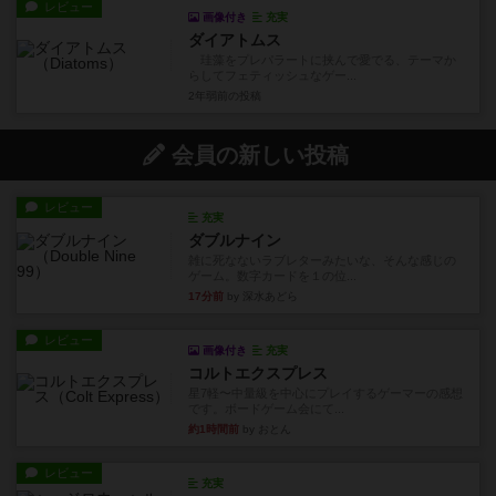
レビュー
画像付き
充実
ダイアトムス
珪藻をプレパラートに挟んで愛でる、テーマか
らしてフェティッシュなゲー...
2年弱前
の投稿
会員の新しい投稿
レビュー
充実
ダブルナイン
雑に死なないラブレターみたいな、そんな感じの
ゲーム。数字カードを１の位...
17分前
by 深水あどら
レビュー
画像付き
充実
コルトエクスプレス
星7軽〜中量級を中心にプレイするゲーマーの感想
です。ボードゲーム会にて...
約1時間前
by おとん
レビュー
充実