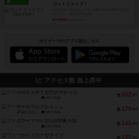
レビュー
ゴットファイブ！
自分の前に背を向けて並ぶ5枚の手札の数字を当て
るゲーム。相手の手札/場...
約7時間前
by daisdice
ボドゲーマのアプリ版はこちら
アクセス数 急上昇中
リワイルド：サウスアメリカ
552
PT
紹介文なし
2件の投稿
マーケットフレッシュ
170
PT
紹介文あり
1件の投稿
ファイアー・ブルズ / 火牛陣
141
PT
紹介文なし
1件の投稿
ワン・トゥ・ファイブ
122
PT