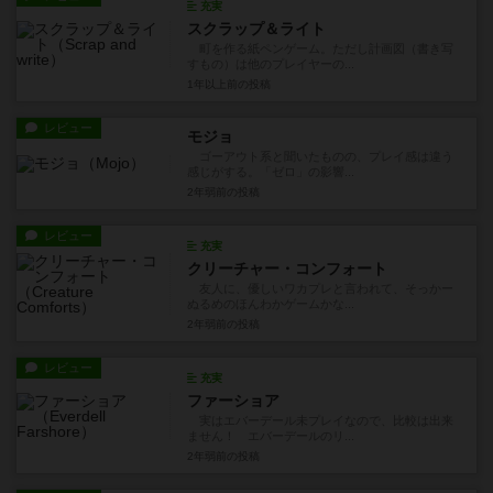
充実
スクラップ＆ライト
町を作る紙ペンゲーム。ただし計画図（書き写
すもの）は他のプレイヤーの...
1年以上前
の投稿
レビュー
モジョ
ゴーアウト系と聞いたものの、プレイ感は違う
感じがする。「ゼロ」の影響...
2年弱前
の投稿
レビュー
充実
クリーチャー・コンフォート
友人に、優しいワカプレと言われて、そっかー
ぬるめのほんわかゲームかな...
2年弱前
の投稿
レビュー
充実
ファーショア
実はエバーデール未プレイなので、比較は出来
ません！ エバーデールのリ...
2年弱前
の投稿