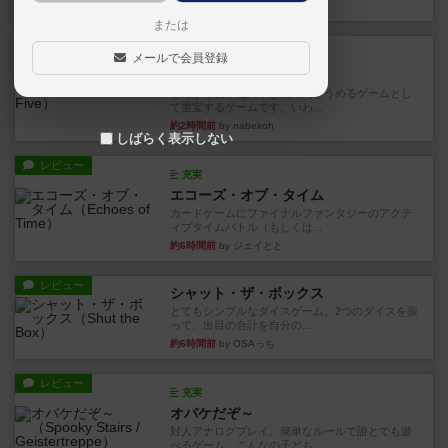
32分前
by toyota
または
レビュー
充実
メールで会員登録
ワン・トゥ・ファイブ
とにかくお手軽にすき間時間をうめるゲームとし
て重宝するゲームです。いわ...
約2時間前
by nabekoh
しばらく表示しない
レビュー
充実
エコーズ・オブ・タイム
カードゲームにファイナルファンタジーのアクテ
ィブタイムバトル（もしくは...
約6時間前
by ジェイとと
レビュー
シャット・ザ・ボックス
とてもシンプルなダイスゲーム。2つのダイスを振
って、出目の合計を自分の...
約6時間前
by OSAっち
レビュー
充実
オバケだぞ～
対人アナログプレイ。簡単なルールで誰とでも遊
べるゲーム。こんなの子ども...