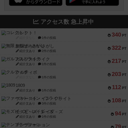
アクセス数 急上昇中
コレクト！
340
PT
紹介文なし
1件の投稿
無限まちがいさがし
322
PT
紹介文あり
2件の投稿
ガルフストライク
217
PT
紹介文あり
1件の投稿
クルティボ
203
PT
紹介文なし
1件の投稿
1809
112
PT
紹介文あり
1件の投稿
ファースト・イン・フライト
108
PT
紹介文あり
3件の投稿
モズビ－ズ・レイダ－ズ
94
PT
紹介文あり
1件の投稿
テンプテーション
79
PT