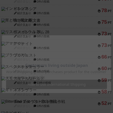
紹介文なし
2件の投稿
インドネシア
78
PT
紹介文あり
2件の投稿
宵と暁の呪文書
75
PT
紹介文あり
8件の投稿
リスボン・トラム 28
73
PT
紹介文あり
9件の投稿
アマナイト
73
PT
紹介文なし
1件の投稿
ブラヴェスト
66
PT
紹介文なし
1件の投稿
スペクタキュラー
60
PT
紹介文なし
1件の投稿
スモールワールド
59
PT
紹介文あり
13件の投稿
ギャンブラー
58
PT
紹介文なし
2件の投稿
Bitter End ブタペスト救出作戦
52
PT
紹介文なし
1件の投稿