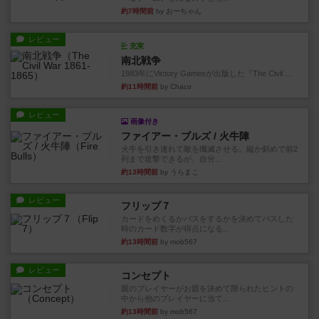
約7時間前
by おーちゃん
レビュー
充実
南北戦争
1983年にVictory Gamesが出版した『The Civil ...
約11時間前
by Chaco
レビュー
画像付き
ファイアー・ブルズ / 火牛陣
火牛を引き連れて敵を殲滅させる。縦か斜めで前2
列まで攻撃できるが、自分...
約13時間前
by うらまこ
レビュー
フリップ７
カードをめくるかパスをするかを決めてパスした
時のカード数字が得点になる...
約13時間前
by mob567
レビュー
コンセプト
親のプレイヤーがお題を決めて限られたヒントの
中から他のプレイヤーに当て...
約13時間前
by mob567