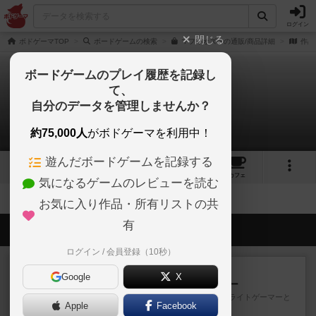
ログイン
閉じる
ボドゲーマTOP
ボードゲームの検索
マフィオズーの通販/商品詳細
作品
ボードゲームのプレイ履歴を記録し
て、
マフィオズー
自分のデータを管理しませんか？
拡張/関連作品 0件
約75,000人
がボドゲーマを利用中！
遊んだボードゲームを記録する
4
2
25
トップ
画像
動画
レビュー
カフェ
気になるゲームのレビューを読む
お気に入り作品・所有リストの共
有
会員の新しい投稿
ログイン / 会員登録（10秒）
レビュー
充実
Google
X
アンダー・ザ・テーブラー
笑えるバカゲームを集めているライトゲーマーと
Apple
Facebook
してのレビューです。正体隠...