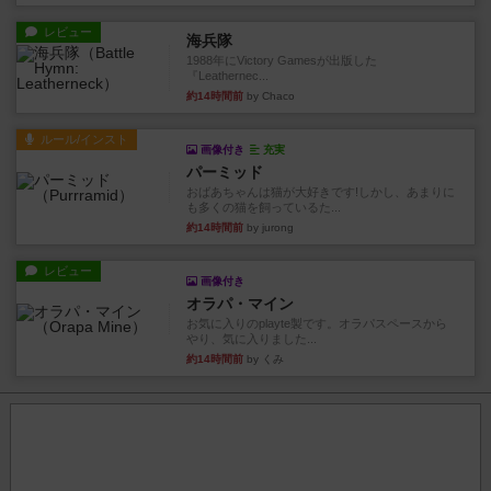
レビュー
海兵隊
1988年にVictory Gamesが出版した
『Leathernec...
約14時間前
by Chaco
ルール/インスト
画像付き
充実
パーミッド
おばあちゃんは猫が大好きです!しかし、あまりに
も多くの猫を飼っているた...
約14時間前
by jurong
レビュー
画像付き
オラパ・マイン
お気に入りのplayte製です。オラパスペースから
やり、気に入りました...
約14時間前
by くみ