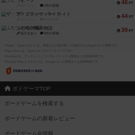
ラピード
46
PT
紹介文なし
1件の投稿
ザ・フラッフィー・ライト
44
PT
紹介文なし
0件の投稿
ふたつの城の物語
39
PT
紹介文あり
6件の投稿
※Apple、Apple のロゴ は、米国および他の国々で登録されたApple Inc.の商標です。
※App Store は、Apple Inc.のサービスマークです。
※Android は、グーグル インコーポレイテッドの商標または登録商標です。
※Google Play とそのロゴは、Google Inc.の商標または登録商標です。
ボドゲーマTOP
ボードゲームを検索する
ボードゲームの新着レビュー
ボードゲーム会情報