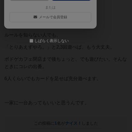
または
楽しく遊べるのでオススメです。
メールで会員登録
ルールを知らない人でも、
しばらく表示しない
「とりあえずやろ。」と2,3回遊べば、もう大丈夫。
ボドゲカフェ閉店まで後ちょっと、でも遊びたい。そんな
ときにコレの出番。
6人くらいでもカードを足せば充分遊べます。
一家に一台あってもいいと思うんです。
この投稿に
1
名が
ナイス！
しました