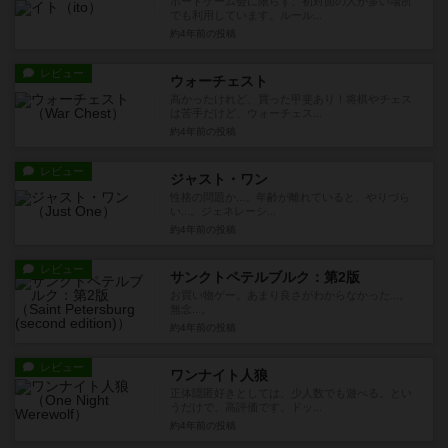
ボードゲーム会に限らず、初対面の人が多い場所
でも利用しています。ルール...
約4年前
の投稿
レビュー
ウォーチェスト
高かったけれど、買った甲斐あり！将棋やチェス
は苦手だけど、ウォーチェス...
約4年前
の投稿
レビュー
ジャスト・ワン
性格の問題か...。年齢が離れていると、やりづら
い...。ジェネレーシ...
約4年前
の投稿
レビュー
サンクトペテルブルク：第2版
お買い物ゲー。あまり良さがわからなかった...。
無念...。
約4年前
の投稿
レビュー
ワンナイト人狼
正体隠匿好きとしては、少人数でも遊べる。とい
うだけで、高評価です。ドッ...
約4年前
の投稿