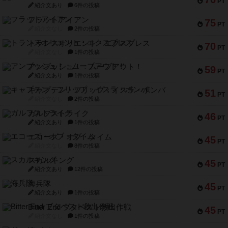
PT
紹介文あり
6件の投稿
フラットアイアン
75
PT
紹介文なし
2件の投稿
トランスオリエント・エクスプレス
70
PT
紹介文なし
1件の投稿
アンブッシュ！：ムーブアウト！
59
PT
紹介文あり
1件の投稿
キャプテン・フリップ：イスラ・ボンバ
51
PT
紹介文なし
2件の投稿
ガルフストライク
46
PT
紹介文あり
1件の投稿
エコーズ・オブ・タイム
45
PT
紹介文なし
8件の投稿
スカルキング
45
PT
紹介文あり
12件の投稿
海兵隊
45
PT
紹介文あり
1件の投稿
Bitter End ブタペスト救出作戦
45
PT
紹介文なし
1件の投稿