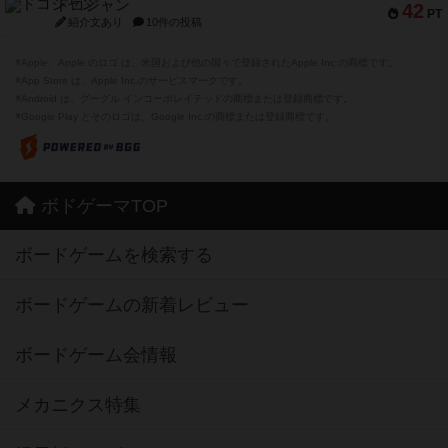
ドコジャン
42
PT
紹介文あり
10件の投稿
※Apple、Apple のロゴ は、米国および他の国々で登録されたApple Inc.の商標です。
※App Store は、Apple Inc.のサービスマークです。
※Android は、グーグル インコーポレイテッドの商標または登録商標です。
※Google Play とそのロゴは、Google Inc.の商標または登録商標です。
ボドゲーマTOP
ボードゲームを検索する
ボードゲームの新着レビュー
ボードゲーム会情報
メカニクス特集