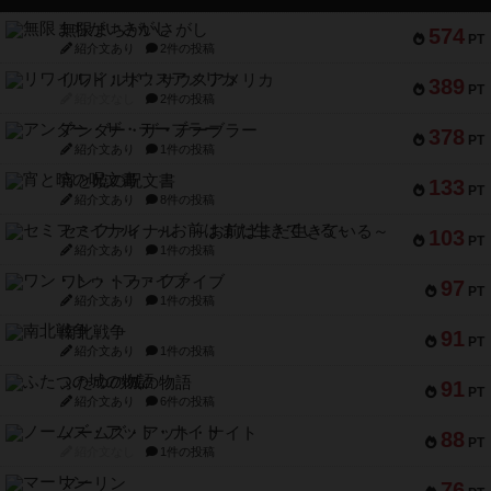
無限まちがいさがし
574
PT
紹介文あり
2件の投稿
リワイルド：サウスアメリカ
389
PT
紹介文なし
2件の投稿
アンダー・ザ・テーブラー
378
PT
紹介文あり
1件の投稿
宵と暁の呪文書
133
PT
紹介文あり
8件の投稿
セミファイナル ～お前はまだ生きている～
103
PT
紹介文あり
1件の投稿
ワン・トゥ・ファイブ
97
PT
紹介文あり
1件の投稿
南北戦争
91
PT
紹介文あり
1件の投稿
ふたつの城の物語
91
PT
紹介文あり
6件の投稿
ノームズ・アット・ナイト
88
PT
紹介文なし
1件の投稿
マーリン
76