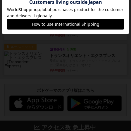
約10時間前
by あくり
ルール/インスト
画像付き
充実
キャプテン・フリップ：イスラ・ボンバ
イスラ・ボンバを探しに出航!潜水艦を装備し、あ
なたの乗組員を監獄から解...
約13時間前
by jurong
ルール/インスト
画像付き
充実
トランスオリエント・エクスプレス
乗客の皆様、トランスオリエント・エクスプレス
にご乗車ありがとうございま...
約14時間前
by jurong
ボドゲーマのアプリ版はこちら
アクセス数 急上昇中