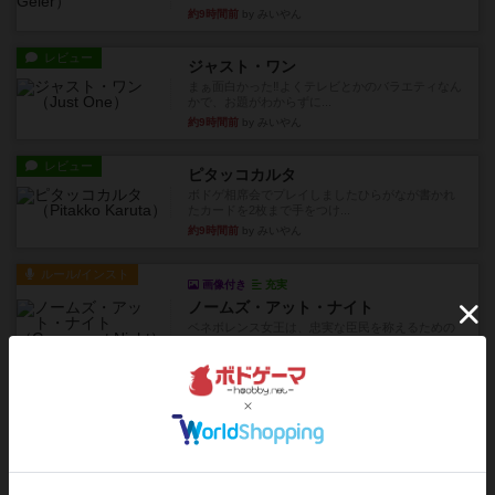
約9時間前
by みいやん
レビュー
ジャスト・ワン
まぁ面白かった‼️よくテレビとかのバラエティなん
かで、お題がわからずに...
約9時間前
by みいやん
レビュー
ピタッコカルタ
ボドゲ相席会でプレイしましたひらがなが書かれ
たカードを2枚まで手をつけ...
約9時間前
by みいやん
ルール/インスト
画像付き
充実
ノームズ・アット・ナイト
ベネボレンス女王は、忠実な臣民を称えるための
祝宴を開こうとしています。...
約10時間前
by jurong
レビュー
画像付き
充実
フラットアイアン
1~2人に限定された、エンジンビルド系のシステ
ム選んだ企業ボードに街で...