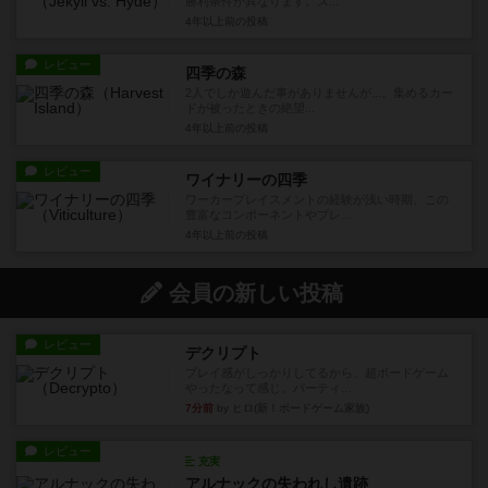
勝利条件が異なります。ス...
4年以上前
の投稿
レビュー
四季の森
2人でしか遊んだ事がありませんが...。集めるカー
ドが被ったときの絶望...
4年以上前
の投稿
レビュー
ワイナリーの四季
ワーカープレイスメントの経験が浅い時期、この
豊富なコンポーネントやプレ...
4年以上前
の投稿
会員の新しい投稿
レビュー
デクリプト
プレイ感がしっかりしてるから、超ボードゲーム
やったなって感じ。パーティ...
7分前
by ヒロ(新！ボードゲーム家族)
レビュー
充実
アルナックの失われし遺跡