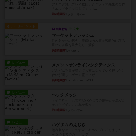
アナログ対人プレイ数回。クニツィア先生の名作
「エルドラドを探して」にあ...
約2時間前
by おーちゃん
ルール/インスト
画像付き
充実
マーケットフレッシュ
目的あなたの店先に農産物の木箱を戦略的に積み
重ねて在庫を最大化し、競合...
約7時間前
by jurong
レビュー
メメントオンラインタクティクス
どんどん物量が増えて大変になっていく押し付け
合いが楽しいゲーム盛り上が...
約7時間前
by nekomanma222
レビュー
ヘックメック
サイコロゲームです1から5までの数字と芋虫がか
かれたダイス。これを振っ...
約9時間前
by みいやん
レビュー
ハゲタカのえじき
超有名なゲームですが、初めてプレイしました。1
から15までのカードがプ...