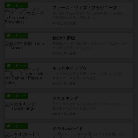
レビュー
ファーム・ウィズ・ブラウニーズ
買い物して売って稼いで、お家を買う。お家には
特殊効果がある。例えば、お...
4年以上前
の投稿
レビュー
藪の中 新版
芥川龍之介:著「藪の中」を読んだことはあります
か？時は平安。山道を歩く...
4年以上前
の投稿
レビュー
もっとホイップを！
このゲームを終えた後、ケーキを嫌いになるか、
今すぐケーキを買いに行きた...
4年以上前
の投稿
レビュー
スカルキング
手札が何であれ得点を得られるチャンスあり。人
数も多かれ少なかれ楽しめま...
4年以上前
の投稿
レビュー
ジキルvsハイド
2人用トリテ。ジキルを選ぶかハイドを選ぶかで、