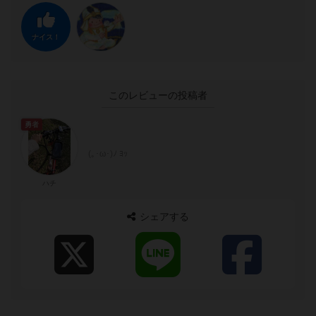
ナイス！
このレビューの投稿者
勇者
(｡･ω･)ﾉ ﾖｯ
ハチ
シェアする