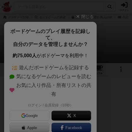
ログイン
閉じる
ボドゲーマTOP
ボードゲームの検索
ラブレターの通販/商品詳細
作品デ
ボードゲームのプレイ履歴を記録し
て、
ラブレター
自分のデータを管理しませんか？
ハチさんのレビュー
約75,000人
がボドゲーマを利用中！
遊んだボードゲームを記録する
19
9
96
345
トップ
画像
動画
レビュー
カフェ
気になるゲームのレビューを読む
お気に入り作品・所有リストの共
273名
1名
0
4年以上前
有
ログイン / 会員登録（10秒）
ボドゲをやったことない人でも、
Google
X
時間があまりないときでも、
Apple
Facebook
推奨人数を少し上回っても、