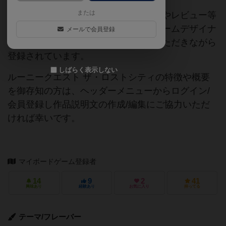
または
当サイトに掲載されている作品説明文やレビュー等
の情報は、ボドゲーマ運営事務局・ゲームデザイナ
メールで会員登録
ーご本人様・有志の皆様にご協力をいただきながら
登録されています。
しばらく表示しない
ルーニークエスト ザ・ロストシティの特徴や概要
を御存知の方は、ヘッダーメニューからログイン/
会員登録し作品説明文の作成/編集にご協力いただ
ければ幸いです。
マイボードゲーム登録者
14
9
2
41
興味あり
経験あり
お気に入り
持ってる
テーマ/フレーバー