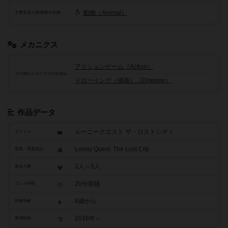
動物（Animal）
主要登場人物/職業や生物
メカニクス
アクションゲーム（Action）
その他のメカニクスや仕組み
ドローイング（描画）（Drawing）
作品データ
ルーニークエスト ザ・ロストシティ
タイトル
Loony Quest: The Lost City
原題・英題表記
2人～5人
参加人数
20分前後
プレイ時間
8歳から
対象年齢
2016年～
発売時期