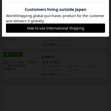
アルゴ
アルゴがとても好きで、たぶんプレイ回数が最も
多いゲームです。なんといっ...
約21時間前
by おとん
リプレイ
画像付き
タイムボム
僕はホントに嘘が下手なようで、すぐバレますみ
んなホント、嘘が上手ですよ...
約21時間前
by あまる
レビュー
画像付き
タイムボム
まず簡単で軽い！大人数で遊べる！それなのに小
箱！何より楽しい！！正体隠...
約21時間前
by あまる