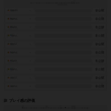
レーティングを行うには
ログイン
が必要です
-
非公開
10点の人
-
非公開
9点の人
-
非公開
8点の人
-
非公開
7点の人
-
非公開
6点の人
-
非公開
5点の人
-
非公開
4点の人
-
非公開
3点の人
-
非公開
2点の人
-
非公開
1点の人
プレイ感の評価
トグルスイッチを押すとプレイ感（
※
）の投票ができます