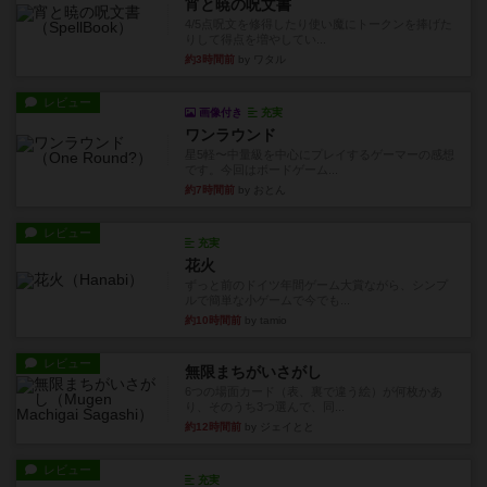
宵と暁の呪文書
4/5点呪文を修得したり使い魔にトークンを捧げた
りして得点を増やしてい...
約3時間前
by ワタル
レビュー
画像付き
充実
ワンラウンド
星5軽〜中量級を中心にプレイするゲーマーの感想
です。今回はボードゲーム...
約7時間前
by おとん
レビュー
充実
花火
ずっと前のドイツ年間ゲーム大賞ながら、シンプ
ルで簡単な小ゲームで今でも...
約10時間前
by tamio
レビュー
無限まちがいさがし
6つの場面カード（表、裏で違う絵）が何枚かあ
り、そのうち3つ選んで、同...
約12時間前
by ジェイとと
レビュー
充実