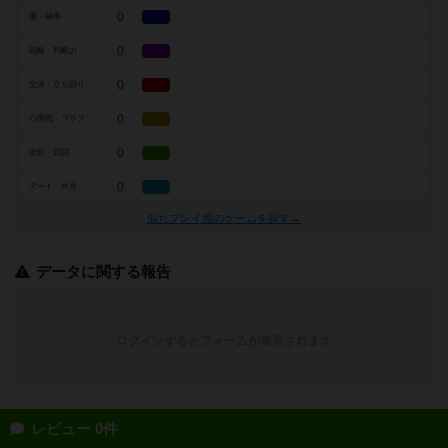
0
運・確率
0
戦略・判断力
0
交渉・立ち回り
0
心理戦・ブラフ
0
攻防・戦闘
0
アート・外見
似たプレイ感のゲームを探す→
データに関する報告
ログインするとフォームが表示されます
レビュー 0件