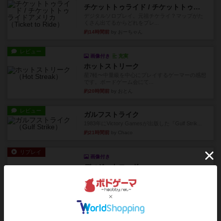
チケットトゥライド / チケットトゥライドアメリカ
デジタルソロプレイ。元祖チケライ？マップがた
くさん出てるからどれをプレ...
約14時間前
by おーちゃん
レビュー
画像付き
充実
ホットストリーク
星7軽〜中量級を中心にプレイするゲーマーの感想
です。ボードゲーム会にて...
約20時間前
by おとん
レビュー
ガルフストライク
1983年にVictory Gamesが出版した『Gulf Strik...
約21時間前
by Chaco
リプレイ
画像付き
ディジットコード
やっぱり論理ゲームは面白い。息子とリプレイし
ました。息子の勝ち。これリ...
約21時間前
by くみ
リプレイ
充実