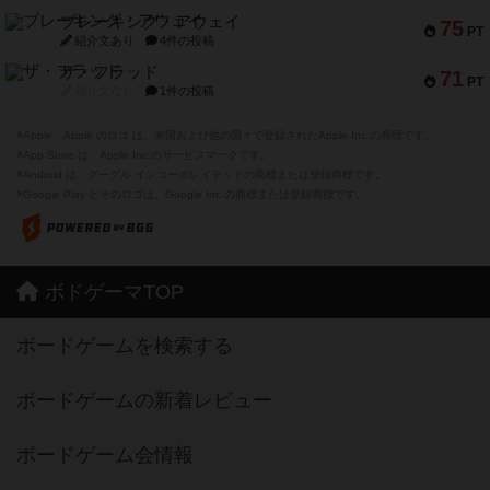
ブレーキング・アウェイ
75
PT
紹介文あり
4件の投稿
ザ・フラッド
71
PT
紹介文なし
1件の投稿
※Apple、Apple のロゴ は、米国および他の国々で登録されたApple Inc.の商標です。
※App Store は、Apple Inc.のサービスマークです。
※Android は、グーグル インコーポレイテッドの商標または登録商標です。
※Google Play とそのロゴは、Google Inc.の商標または登録商標です。
ボドゲーマTOP
ボードゲームを検索する
ボードゲームの新着レビュー
ボードゲーム会情報