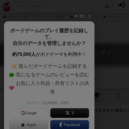
ログイン
閉じる
ボドゲーマTOP
ボードゲームの検索
ルーニークエスト
ルーニークエス
ボードゲームのプレイ履歴を記録し
て、
自分のデータを管理しませんか？
ルーニークエスト ザ・ロストシティ
約75,000人
がボドゲーマを利用中！
Loony Quest: The Lost City
遊んだボードゲームを記録する
気になるゲームのレビューを読む
お気に入り作品・所有リストの共
有
3
9
トップ
画像
動画
レビュー
カフェ
ログイン / 会員登録（10秒）
Google
X
Apple
ご協力ください
Facebook