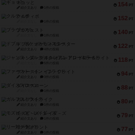
ギョッと
154
PT
紹介文あり
1件の投稿
クルティボ
152
PT
紹介文なし
1件の投稿
ブラヴェスト
140
PT
紹介文なし
1件の投稿
ドブル：ポケットモンスター
122
PT
紹介文あり
4件の投稿
ジャンヌ・ダルク-オルレアン ドロー＆ライト
118
PT
紹介文なし
5件の投稿
ファースト・イン・フライト
94
PT
紹介文あり
3件の投稿
ダイススローン
88
PT
紹介文なし
1件の投稿
ガルフストライク
80
PT
紹介文あり
1件の投稿
モズビ－ズ・レイダ－ズ
79
PT
紹介文あり
1件の投稿
リー対グラント
77
PT
紹介文あり
1件の投稿