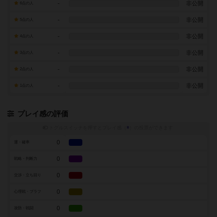
-
非公開
6点の人
-
非公開
5点の人
-
非公開
4点の人
-
非公開
3点の人
-
非公開
2点の人
-
非公開
1点の人
プレイ感の評価
トグルスイッチを押すとプレイ感（
※
）の投票ができます
0
運・確率
0
戦略・判断力
0
交渉・立ち回り
0
心理戦・ブラフ
0
攻防・戦闘