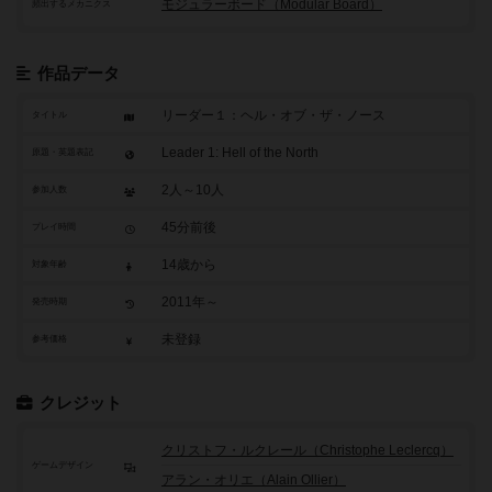
モジュラーボード（Modular Board）
頻出するメカニクス
作品データ
リーダー１：ヘル・オブ・ザ・ノース
タイトル
Leader 1: Hell of the North
原題・英題表記
2人～10人
参加人数
45分前後
プレイ時間
14歳から
対象年齢
2011年～
発売時期
未登録
参考価格
クレジット
クリストフ・ルクレール（Christophe Leclercq）
ゲームデザイン
アラン・オリエ（Alain Ollier）