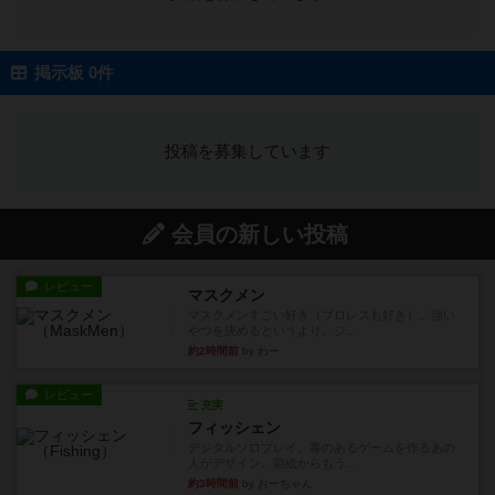
掲示板 0件
投稿を募集しています
会員の新しい投稿
レビュー
マスクメン
マスクメンすごい好き（プロレスも好き）。強い
やつを決めるというより、ジ...
約2時間前
by わー
レビュー
充実
フィッシェン
デジタルソロプレイ。毒のあるゲームを作るあの
人がデザイン。箱絵からもう...
約3時間前
by おーちゃん