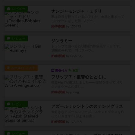
レビュー
ナンジャモンジャ・ミドリ
私は吃音を持っているのですが、友達と集まって
このゲームをした際、3ゲー...
約6時間前
by 155973
レビュー
ジンラミー
トランプで遊べる2人対戦の麻雀風ゲームです。
10枚の手札で、同じスーツ...
約8時間前
by OSAっち
ルール/インスト
画像付き
充実
フリップ７：復讐心とともに
概要Flip 7が復活しました――復讐を伴って!オリ
ジナルゲームの楽し...
約8時間前
by jurong
レビュー
アズール：シントラのステンドグラス
大好きなアズールシリーズ。ステンドグラスを作
っていきます✨1部より自由...
約9時間前
by しんたろ
レビュー