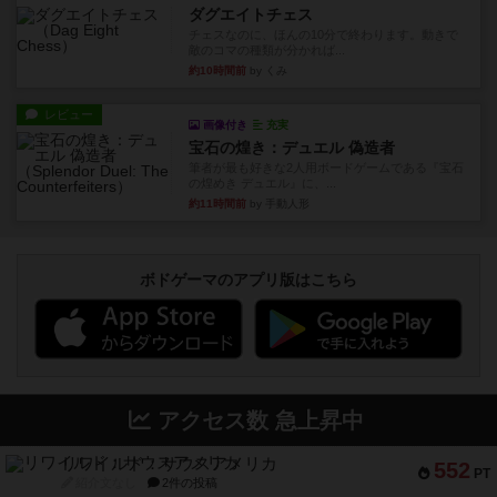
ダグエイトチェス
チェスなのに、ほんの10分で終わります。動きで
敵のコマの種類が分かれば...
約10時間前
by くみ
レビュー
画像付き
充実
宝石の煌き：デュエル 偽造者
筆者が最も好きな2人用ボードゲームである『宝石
の煌めき デュエル』に、...
約11時間前
by 手動人形
ボドゲーマのアプリ版はこちら
アクセス数 急上昇中
リワイルド：サウスアメリカ
552
PT
紹介文なし
2件の投稿