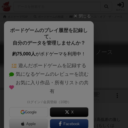
ログイン
閉じる
ボドゲーマTOP
ボードゲームの検索
リーダー１：ヘル・オブ・ザ・ノース
ボードゲームのプレイ履歴を記録し
て、
自分のデータを管理しませんか？
リーダー１：ヘル・オブ・ザ・ノース
約75,000人
がボドゲーマを利用中！
Leader 1: Hell of the North
遊んだボードゲームを記録する
気になるゲームのレビューを読む
お気に入り作品・所有リストの共
有
1
1
トップ
画像
動画
レビュー
カフェ
ログイン / 会員登録（10秒）
Google
X
『Leader 1』のコースタイルを差し替えて、より高低差の激し
Apple
Facebook
いコースを作るようにした改訂版。『Giro d'Italia』(もしくは