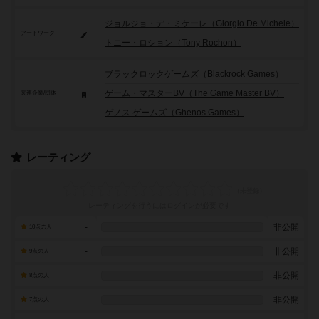
ジョルジョ・デ・ミケーレ（Giorgio De Michele）
アートワーク
トニー・ロション（Tony Rochon）
ブラックロックゲームズ（Blackrock Games）
ゲーム・マスターBV（The Game Master BV）
関連企業/団体
ゲノス ゲームズ（Ghenos Games）
レーティング
レーティングを行うには
ログイン
が必要です
-
非公開
10点の人
-
非公開
9点の人
-
非公開
8点の人
-
非公開
7点の人