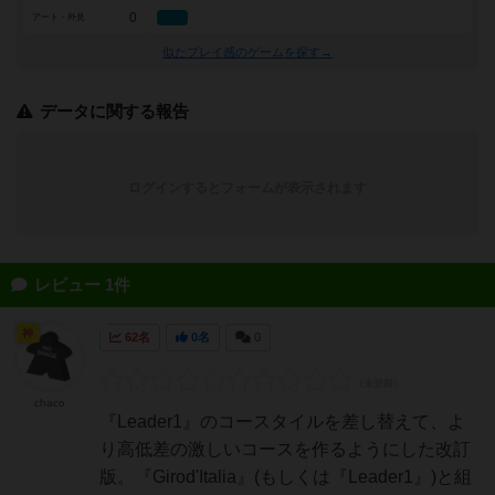
0
アート・外見
似たプレイ感のゲームを探す→
データに関する報告
ログインするとフォームが表示されます
レビュー 1件
神
62名
0名
0
chaco
『Leader1』のコースタイルを差し替えて、よ
り高低差の激しいコースを作るようにした改訂
版。『Girod'Italia』(もしくは『Leader1』)と組