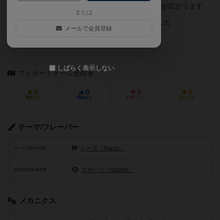
『Leader 1』)と組み合わせれば、コース製作の幅が広がります。
または
最も読まれているレビューを表示しました
メールで会員登録
chaco
投稿者：
しばらく表示しない
マイボードゲーム登録者
0
0
0
0
興味あり
経験あり
お気に入り
持ってる
テーマ/フレーバー
レース（Race）
ゲームの基本目的
スポーツ（Sports）
政治経済/各種産業
メカニクス