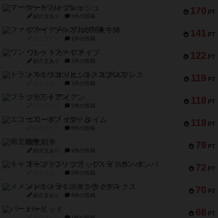
マーケットフレッシュ
170
PT
紹介文あり
1件の投稿
ファイアー・ブルズ / 火牛陣
141
PT
紹介文なし
1件の投稿
ワン・トゥ・ファイブ
122
PT
紹介文あり
1件の投稿
トランスオリエント・エクスプレス
119
PT
紹介文なし
1件の投稿
フラットアイアン
118
PT
紹介文なし
2件の投稿
エコーズ・オブ・タイム
118
PT
紹介文なし
8件の投稿
南北戦争
79
PT
紹介文あり
1件の投稿
キャプテン・フリップ：イスラ・ボンバ
72
PT
紹介文なし
2件の投稿
メメントオンラインタクティクス
70
PT
紹介文あり
4件の投稿
パーミッド
68
PT
紹介文なし
1件の投稿