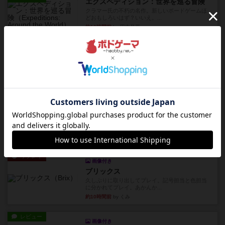
エクスペディション：世界を巡る冒険
クラマー氏の不朽の名作。新しいボードゲームほ
どおもしろいはず？いいえ。...
約10時間前
by 田中昌平
レビュー
スライプ
メインコマ一つサブコマ四つでそれぞれプレイし
ます。動かし方はコマか壁に...
約10時間前
by くみ
リプレイ
画像付き
リーダーズ
久しぶりに取り出してプレイ。詰めきれなかっ
た…であっさり追い込まれて負...
約10時間前
by くみ
リプレイ
画像付き
ブリックス
久しぶりに取り出してプレイ。記号担当と色担当
に分かれてプレイ。あかんか...
約10時間前
by くみ
レビュー
画像付き