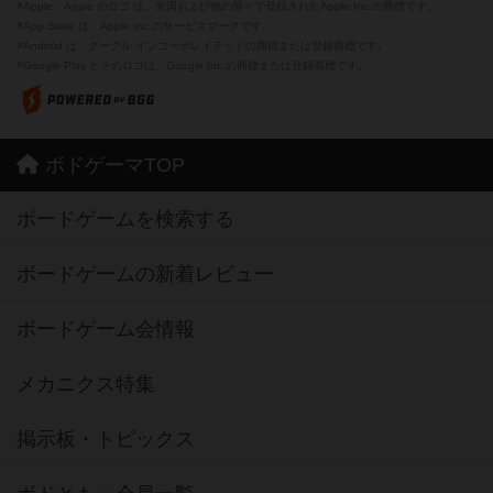
※Apple、Apple のロゴ は、米国および他の国々で登録されたApple Inc.の商標です。
※App Store は、Apple Inc.のサービスマークです。
※Android は、グーグル インコーポレイテッドの商標または登録商標です。
※Google Play とそのロゴは、Google Inc.の商標または登録商標です。
ボドゲーマTOP
ボードゲームを検索する
ボードゲームの新着レビュー
ボードゲーム会情報
メカニクス特集
掲示板・トピックス