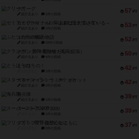
クリーグ
57
PT
紹介文あり
1件の投稿
セミファイナル ～お前はまだ生きている～
53
PT
紹介文あり
1件の投稿
ふたつの街の物語
52
PT
紹介文あり
18件の投稿
クランク! ：冒険者たち（拡張）
50
PT
紹介文あり
4件の投稿
とうほうの！
42
PT
紹介文なし
1件の投稿
スターマイン・ラミー ポケット
42
PT
紹介文あり
2件の投稿
海兵隊
39
PT
紹介文あり
1件の投稿
スーパーストア3000
39
PT
紹介文なし
1件の投稿
フリップ７：復讐心とともに
37
PT
紹介文なし
2件の投稿