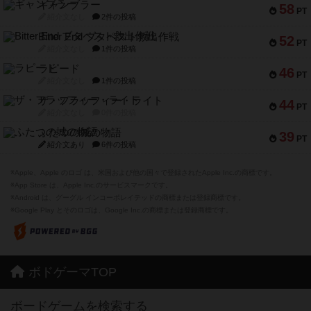
ギャンブラー
58
PT
紹介文なし
2件の投稿
Bitter End ブタペスト救出作戦
52
PT
紹介文なし
1件の投稿
ラピード
46
PT
紹介文なし
1件の投稿
ザ・フラッフィー・ライト
44
PT
紹介文なし
0件の投稿
ふたつの城の物語
39
PT
紹介文あり
6件の投稿
※Apple、Apple のロゴ は、米国および他の国々で登録されたApple Inc.の商標です。
※App Store は、Apple Inc.のサービスマークです。
※Android は、グーグル インコーポレイテッドの商標または登録商標です。
※Google Play とそのロゴは、Google Inc.の商標または登録商標です。
ボドゲーマTOP
ボードゲームを検索する