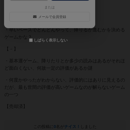
【＋】
または
メールで会員登録
・子供には良いかも？？
・早いペースでどんどんやって、降りるか進むかを決める
ゲームかな？
しばらく表示しない
【－】
・基本運ゲーム、降りたりとか多少の読みはあるがそれほ
ど面白くない、何故一定の評価があるか謎
・何度かやったがわからない、評価的にはありに見えるの
だが、最も世間の評価が高いゲームなのが解らないゲーム
の一つ
【売却済】
この投稿に
0
名が
ナイス！
しました