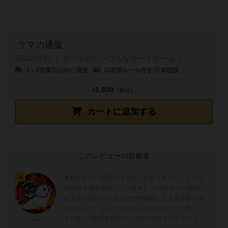
ラマの通販
SDJ2019ノミネートのシンプルなカードゲーム！
1～2営業日以内に発送
日本語ルール付き/日本語版
1,800
¥
（税込）
カートに追加する
このレビューの投稿者
★全レビュー冒頭に【カタンを８０点として１００
神
点満点で採点を行っています】 ただカタンの価値
が下がり続けているのでやや破綻してますが余り気
にしないで なんとなくそんなもんかー と思って
ください 2025年10月トップ5 1位ウォーチェスト
has