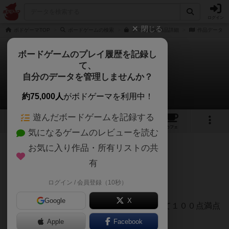
ログイン
閉じる
ボドゲーマTOP
ボードゲームの検索
ラマの通販/商品詳細
作品データ
ボードゲームのプレイ履歴を記録し
て、
ラマ
自分のデータを管理しませんか？
hasさんのレビュー
約75,000人
がボドゲーマを利用中！
遊んだボードゲームを記録する
21
3
51
281
トップ
画像
動画
レビュー
カフェ
気になるゲームのレビューを読む
お気に入り作品・所有リストの共
349名
0名
0
約4年前
有
ログイン / 会員登録（10秒）
個人的総合評価【45点】
Google
X
★全レビュー冒頭に【カタンを８０点として１００点満点
で採点を行っています】
Apple
Facebook