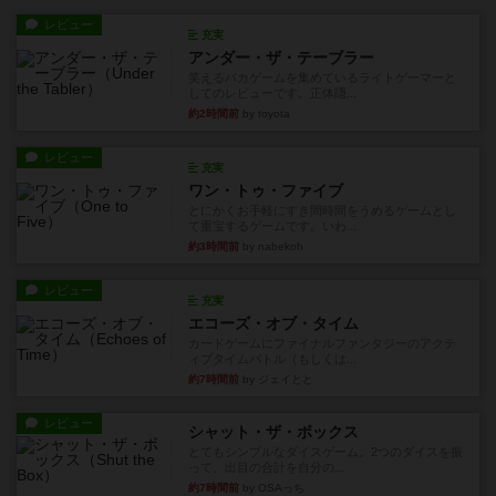
レビュー
充実
アンダー・ザ・テーブラー
笑えるバカゲームを集めているライトゲーマーと
してのレビューです。正体隠...
約2時間前
by toyota
レビュー
充実
ワン・トゥ・ファイブ
とにかくお手軽にすき間時間をうめるゲームとし
て重宝するゲームです。いわ...
約3時間前
by nabekoh
レビュー
充実
エコーズ・オブ・タイム
カードゲームにファイナルファンタジーのアクテ
ィブタイムバトル（もしくは...
約7時間前
by ジェイとと
レビュー
シャット・ザ・ボックス
とてもシンプルなダイスゲーム。2つのダイスを振
って、出目の合計を自分の...
約7時間前
by OSAっち