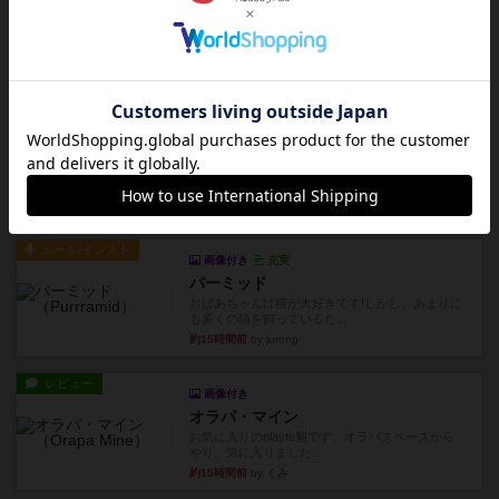
レビュー
コンセプト
親のプレイヤーがお題を決めて限られたヒントの
中から他のプレイヤーに当て...
約15時間前
by mob567
レビュー
海兵隊
1988年にVictory Gamesが出版した
『Leathernec...
約15時間前
by Chaco
ルール/インスト
画像付き
充実
パーミッド
おばあちゃんは猫が大好きです!しかし、あまりに
も多くの猫を飼っているた...
約15時間前
by jurong
レビュー
画像付き
オラパ・マイン
お気に入りのplayte製です。オラパスペースから
やり、気に入りました...
約15時間前
by くみ