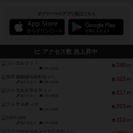
ボドゲーマのアプリ版はこちら
アクセス数 急上昇中
コレクト！
340
PT
紹介文なし
1件の投稿
無限まちがいさがし
322
PT
紹介文あり
2件の投稿
ガルフストライク
217
PT
紹介文あり
1件の投稿
クルティボ
203
PT
紹介文なし
1件の投稿
1809
112
PT
紹介文あり
1件の投稿
ファースト・イン・フライト