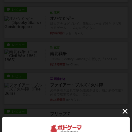
レビュー
充実
オバケだぞ～
対人アナログプレイ。簡単なルールで誰とでも遊
べるゲーム。こんなの子ども...
約9時間前
by おーちゃん
レビュー
充実
南北戦争
1983年にVictory Gamesが出版した『The Civil ...
約12時間前
by Chaco
レビュー
画像付き
ファイアー・ブルズ / 火牛陣
火牛を引き連れて敵を殲滅させる。縦か斜めで前2
列まで攻撃できるが、自分...
約14時間前
by うらまこ
レビュー
フリップ７
カードをめくるかパスをするかを決めてパスした
時のカード数字が得点になる...
約14時間前
by mob567