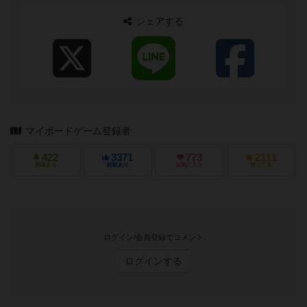
（まーちぇすと） 2位r...
シェアする
マイボードゲーム登録者
422
3371
773
2111
興味あり
経験あり
お気に入り
持ってる
ログイン/会員登録でコメント
ログインする