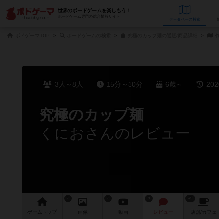
世界のボードゲームを楽しもう！
ボードゲーム専門の総合情報サイト
データベース
検
ボドゲーマTOP
ボードゲームの検索
究極のカップ麺の通販/商品詳細
作
3人～8人
15分～30分
6歳～
20
究極のカップ麺
くにおさんのレビュー
7
3
8
49
ゲーム
トップ
画像
動画
レビュー
店舗/
カフェ