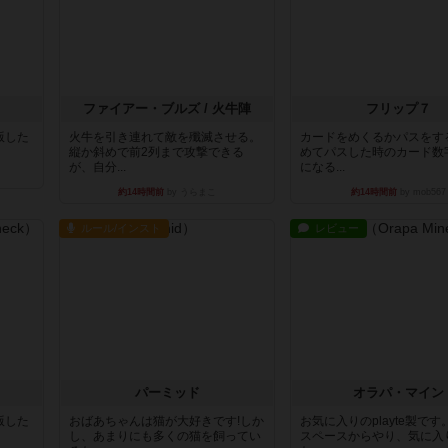
ファイアー・ブルズ / 火牛陣
フリップ７
出版した
火牛を引き連れて敵を殲滅させる。
カードをめくるかパスをす
縦か斜めで前2列まで攻撃できる
めてパスした時のカード数
が、自分...
になる...
約14時間前
by うらまこ
約14時間前
by mob567
ルール/インスト
レビュー
パーミッド
オラパ・マイン
出版した
おばあちゃんは猫が大好きです!しか
お気に入りのplayte製で
し、あまりにも多くの猫を飼ってい
スペースからやり、気に入