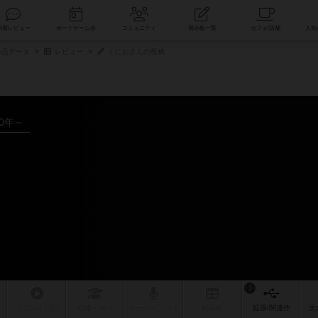
索
新着レビュー
ボードゲーム会
コミュニティ
掲示板一覧
品データ
レビュー
くにおさんの投稿
20年～
1
リプレイ
日記
戦略
・コツ
ルール
/インスト
掲示板
拡張/関連
作
次