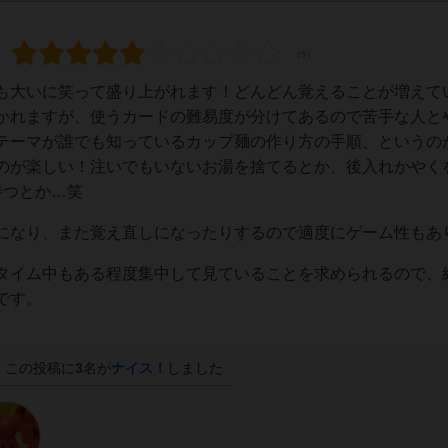
も大いに笑って盛り上がれます！どんどん覚えることが増えて
かれますが、使うカードの難易度が分けてあるので苦手な人と
テーマが誰でも知っているカップ麺の作り方の手順、というの
のが楽しい！注いでもいないお湯を捨てるとか、後入れかやく
待つとか…笑
になり、また覚え直しになったりするので適度にゲーム性もあ
タイム中もある程度集中して見ていることを求められるので、
です。
この投稿に
3
名が
ナイス！
しました