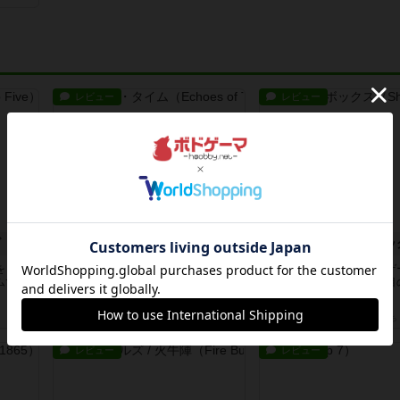
レビュー
レビュー
ブ
エコーズ・オブ・タイム
シャット・ザ・ボッ
をうめ
カードゲームにファイナルファンタ
とてもシンプルなダイスゲ
ムで
ジーのアクティブタイムバトル（も
つのダイスを振って、出目
しくは...
自分の...
約7時間前
by ジェイとと
約7時間前
by OSAっち
レビュー
レビュー