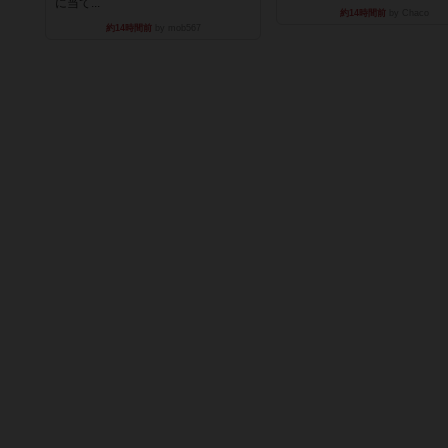
に当て...
約14時間前
by Chaco
約14時間前
by mob567