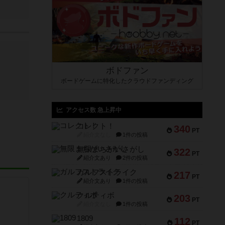
ボドファン
ボードゲームに特化したクラウドファンディング
アクセス数 急上昇中
コレクト！
340
PT
紹介文なし
1件の投稿
無限まちがいさがし
322
PT
紹介文あり
2件の投稿
ガルフストライク
217
PT
紹介文あり
1件の投稿
クルティボ
203
PT
紹介文なし
1件の投稿
1809
112
PT