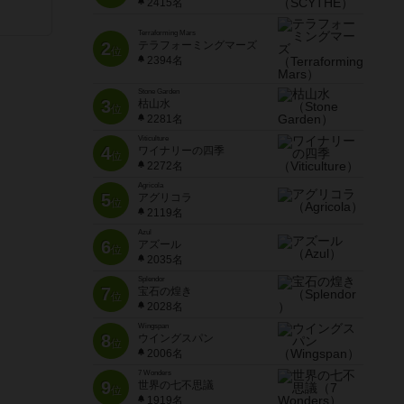
2415名
Terraforming Mars
2
テラフォーミングマーズ
位
2394名
Stone Garden
3
枯山水
位
2281名
Viticulture
4
ワイナリーの四季
位
2272名
Agricola
5
アグリコラ
位
2119名
Azul
6
アズール
位
2035名
Splendor
7
宝石の煌き
位
2028名
Wingspan
8
ウイングスパン
位
2006名
7 Wonders
9
世界の七不思議
位
1919名