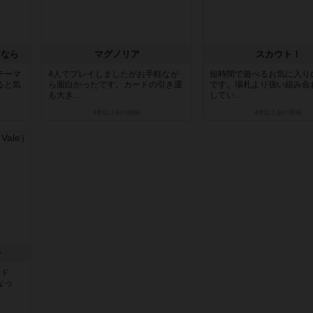
うなら
マグノリア
スカウト！
テーマ
4人でプレイしましたがお手軽なが
短時間で遊べるお気に入り
ると気
ら面白かったです。カードの引き運
です。場札より強い組み合
も大き...
してい...
4年以上前
の投稿
4年以上前
の投稿
ル
イド
なっ