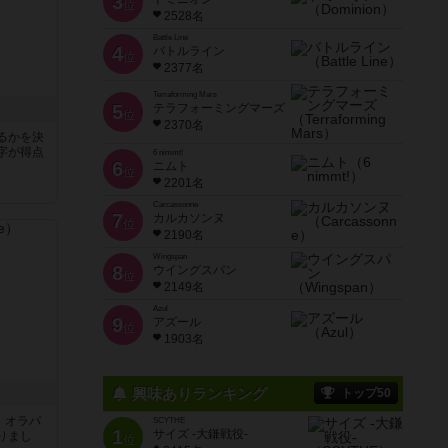
3
位
2528名
Battle Line
4
バトルライン
位
2377名
Terraforming Mars
5
テラフォーミングマーズ
位
2370名
るかを決
字が得点
6 nimmt!
6
ニムト
位
2201名
Carcassonne
7
カルカソンヌ
位
2190名
Wingspan
8
ウイングスパン
位
2149名
Azul
9
アズール
位
1903名
興味ありランキング
トップ50
す。オラパ
SCYTHE
1
サイズ -大鎌戦役-
りまし
位