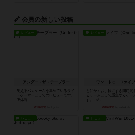
会員の新しい投稿
レビュー
レビュー
アンダー・ザ・テーブラー
ワン・トゥ・ファイ
笑えるバカゲームを集めているライ
とにかくお手軽にすき間時間
トゲーマーとしてのレビューです。
るゲームとして重宝するゲー
正体隠...
す。いわ...
約1時間前
by toyota
約3時間前
by nabekoh
レビュー
レビュー