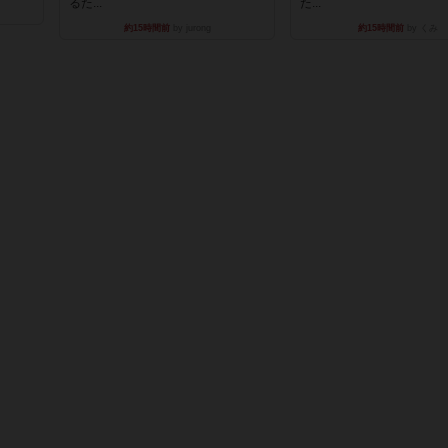
るた...
た...
約15時間前
by jurong
約15時間前
by くみ