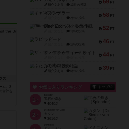
59
PT
紹介文あり
13件の投稿
ギャンブラー
58
PT
紹介文なし
2件の投稿
Bitter End ブタペスト救出作戦
52
PT
紹介文なし
1件の投稿
ラピード
46
PT
紹介文なし
1件の投稿
ザ・フラッフィー・ライト
44
PT
紹介文なし
0件の投稿
ふたつの城の物語
39
PT
紹介文あり
6件の投稿
クス
ーム。2
お気に入りランキング
トップ50
の合計を
Splendor
1
宝石の煌き
位
4040名
Die Siedler von Catan
2
カタン
位
3616名
Dominion
ドミニオン