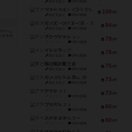
紹介文あり
1件の投稿
ファースト・イン・フライト
108
PT
紹介文あり
3件の投稿
モズビ－ズ・レイダ－ズ
94
PT
紹介文あり
1件の投稿
のゲーム
わせを出
テンプテーション
79
PT
紹介文なし
2件の投稿
インドネシア
78
PT
紹介文あり
2件の投稿
宵と暁の呪文書
75
PT
紹介文あり
8件の投稿
リスボン・トラム 28
73
PT
紹介文あり
9件の投稿
アマナイト
73
PT
紹介文なし
1件の投稿
ブラヴェスト
66
PT
紹介文なし
1件の投稿
スペクタキュラー
60
PT
紹介文なし
1件の投稿
スモールワールド