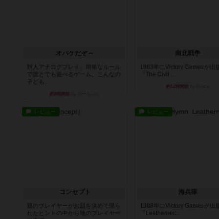
オバケだぞ～
南北戦争
対人アナログプレイ。簡単なルール
1983年にVictory Gamesが
で誰とでも遊べるゲーム。こんなの
『The Civil ...
子ども...
約12時間前
by Chaco
約8時間前
by おーちゃん
レビュー
レビュー
コンセプト
海兵隊
親のプレイヤーがお題を決めて限ら
1988年にVictory Gamesが
れたヒントの中から他のプレイヤー
『Leathernec...