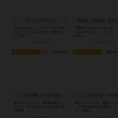
ブードゥープリンス
さかな、さざなみ、さよ
自分がわりとトリックテイキング好
雰囲気が好きなゲームです。
きというのもありますが、面白かっ
のおかげもあって、やってい
たし初...
持ちが...
3年以上前
の投稿
4年以上前
の投稿
ルール/インスト
ルール/インスト
ノームの村 / シュッテルス
ミスティック・ベー
■ゲームのテーマ、概要魔法使いと
■ゲームのテーマ、概要ドル
なって、怠け者ばかりの村に働き者
（自然崇拝信仰の聖職者）と
の妖精...
て、邪悪な...
4年以上前
の投稿
4年以上前
の投稿