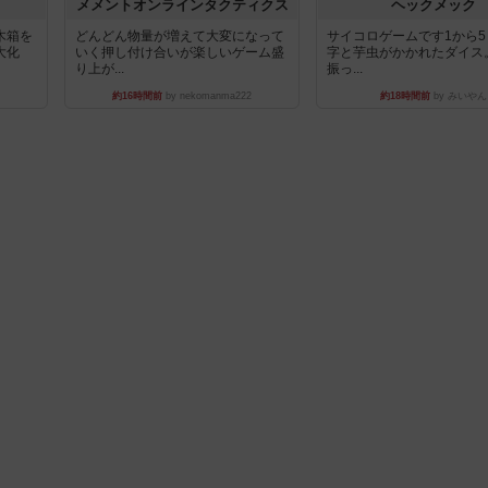
ュ
メメントオンラインタクティクス
ヘックメック
木箱を
どんどん物量が増えて大変になって
サイコロゲームです1から
大化
いく押し付け合いが楽しいゲーム盛
字と芋虫がかかれたダイス
り上が...
振っ...
約16時間前
by nekomanma222
約18時間前
by みいやん