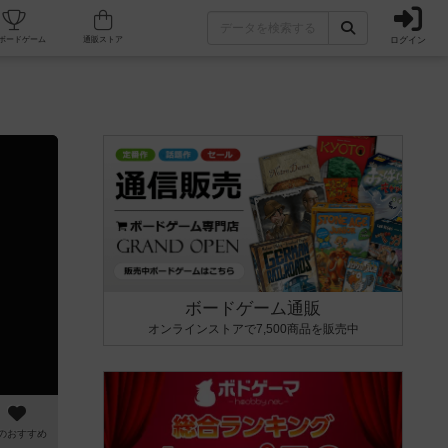
ログイン
カフェ/店舗
人気ボードゲーム
通販ストア
ボードゲーム通販
オンラインストアで7,500商品を販売中
のおすすめ