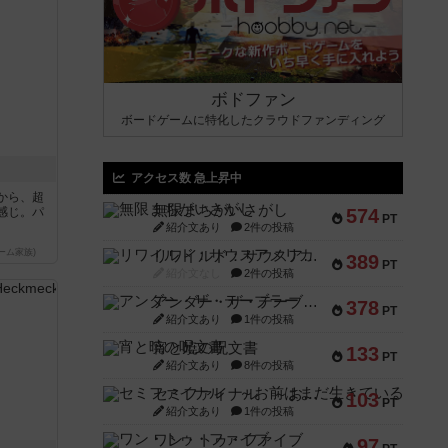
ボドファン
ボードゲームに特化したクラウドファンディング
アクセス数 急上昇中
から、超
無限まちがいさがし
感じ。パ
574
PT
紹介文あり
2件の投稿
ーム家族)
リワイルド：サウスアメリカ
389
PT
紹介文なし
2件の投稿
アンダー・ザ・テーブラー
378
PT
紹介文あり
1件の投稿
宵と暁の呪文書
133
PT
紹介文あり
8件の投稿
セミファイナル ～お前はまだ生きている～
103
PT
紹介文あり
1件の投稿
ワン・トゥ・ファイブ
97