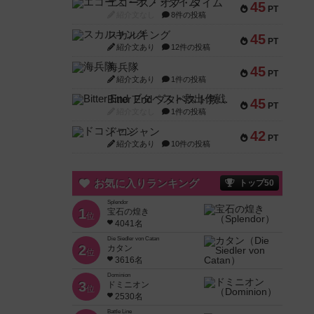
エコーズ・オブ・タイム
45
PT
紹介文なし
8件の投稿
スカルキング
45
PT
紹介文あり
12件の投稿
海兵隊
45
PT
紹介文あり
1件の投稿
Bitter End ブタペスト救出作戦
45
PT
紹介文なし
1件の投稿
ドコジャン
42
PT
紹介文あり
10件の投稿
お気に入りランキング
トップ50
Splendor
1
宝石の煌き
位
4041名
Die Siedler von Catan
2
カタン
位
3616名
Dominion
3
ドミニオン
位
2530名
Battle Line