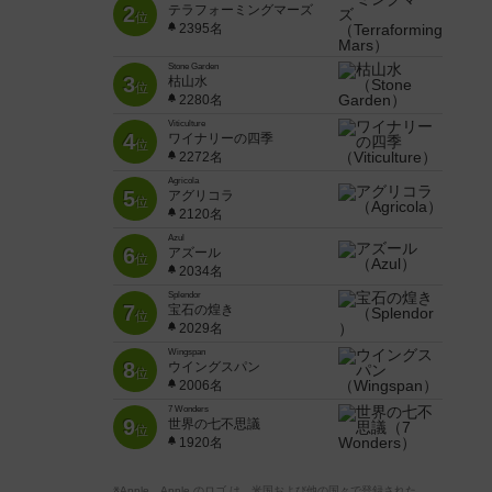
2
テラフォーミングマーズ
位
2395名
Stone Garden
3
枯山水
位
2280名
Viticulture
4
ワイナリーの四季
位
2272名
Agricola
5
アグリコラ
位
2120名
Azul
6
アズール
位
2034名
Splendor
7
宝石の煌き
位
2029名
Wingspan
8
ウイングスパン
位
2006名
7 Wonders
9
世界の七不思議
位
1920名
※Apple、Apple のロゴ は、米国および他の国々で登録された