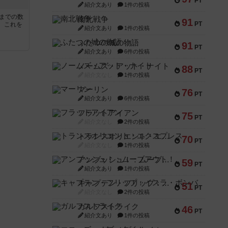
PT
紹介文あり
1件の投稿
5までの数
南北戦争
91
PT
。これを
紹介文あり
1件の投稿
ふたつの城の物語
91
PT
紹介文あり
6件の投稿
ノームズ・アット・ナイト
88
PT
紹介文なし
1件の投稿
マーリン
76
PT
紹介文あり
6件の投稿
フラットアイアン
75
PT
紹介文なし
2件の投稿
トランスオリエント・エクスプレス
70
PT
紹介文なし
1件の投稿
アンブッシュ！：ムーブアウト！
59
PT
紹介文あり
1件の投稿
キャプテン・フリップ：イスラ・ボンバ
51
PT
紹介文なし
2件の投稿
ガルフストライク
46
PT
紹介文あり
1件の投稿