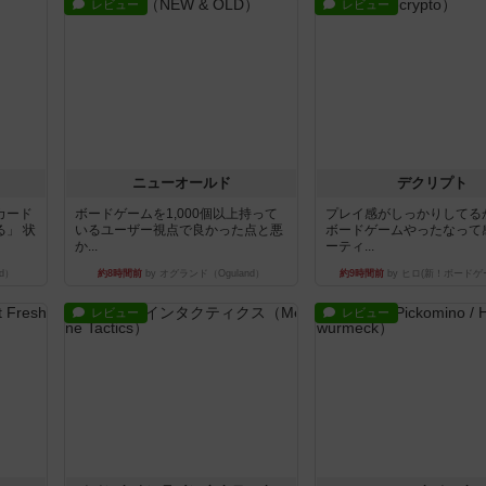
レビュー
レビュー
ニューオールド
デクリプト
カード
ボードゲームを1,000個以上持って
プレイ感がしっかりしてる
」 状
いるユーザー視点で良かった点と悪
ボードゲームやったなって
か...
ーティ...
d）
約8時間前
by オグランド（Oguland）
約9時間前
by ヒロ(新！ボードゲ
レビュー
レビュー