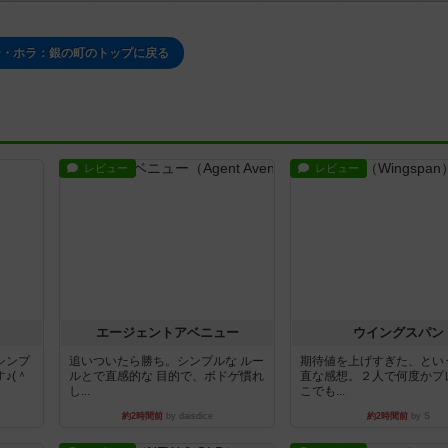
ー・ホラ：銀の町のトップに戻る
レビュー
レビュー
エージェントアベニュー
ウイングスパン
シンプ
追いついたら勝ち。シンプルな ルー
期待値を上げすぎた、とい
♪(＾
ルとで直感的な 目的で、ボドゲ慣れ
直な感想。２人で何度かプ
し...
こでも...
約2時間前
by daisdice
約2時間前
by S