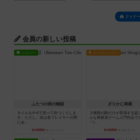
クトナ
会員の新しい投稿
レビュー
ルール/インスト
ふたつの街の物語
ざりかに将棋
タイルを4×4で並べて街づくりしま
３種類の駒だけが登場する超
す。ただし、街は各プレイヤーの間
ルな将棋系ゲーム入門作品です
にあ...
＾)...
約1時間前
by ジェイとと
約1時間前
by あんちっく