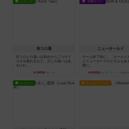
レビュー
戦略やコツ
街コロ通
ニューオールド
街コロとの違いは初めから二つサイ
ゲーム終了時に、「オールド
コロを振れるなど、少しの違いはあ
とニューカードのどちらもある
るけれ...
態に...
約7時間前
by くみ
約8時間前
by オグランド（Ogulan
レビュー
ルール/インスト