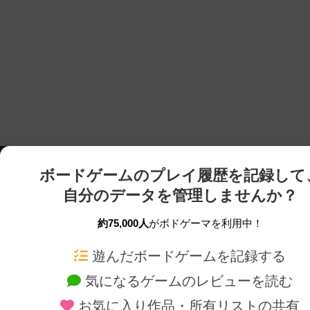
ボードゲームのプレイ履歴を記録して
自分のデータを管理しませんか？
約75,000人
がボドゲーマを利用中！
ボドゲーマTOP
ボードゲーム通販
遊んだボードゲームを記録する
気になるゲームのレビューを読む
ボードゲームを検索する
新作・再入荷情報
お気に入り作品・所有リストの共有
ボードゲームの新着レビュー
定番ボードゲームの通販