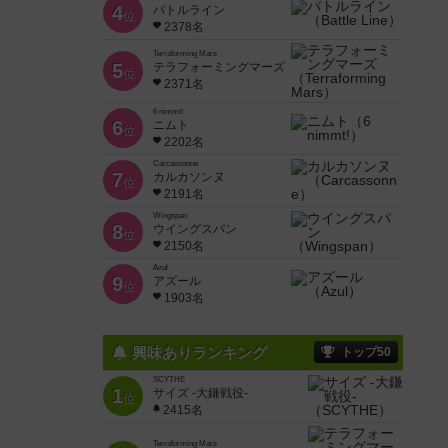
4
バトルライン
位
2378名
Terraforming Mars
5
テラフォーミングマーズ
位
2371名
6 nimmt!
6
ニムト
位
2202名
Carcassonne
7
カルカソンヌ
位
2191名
Wingspan
8
ウイングスパン
位
2150名
Azul
9
アズール
位
1903名
興味ありランキング
トップ50
SCYTHE
1
サイズ -大鎌戦役-
位
2415名
Terraforming Mars