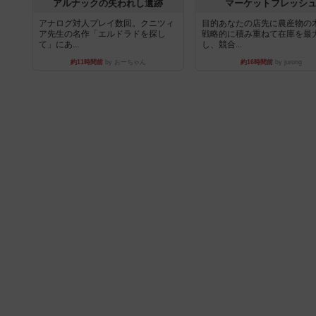
アルナックの失われし遺跡
マーケットフレッシ
アナログ対人プレイ数回。クニツィ
目的あなたの店先に農産物の
ア先生の名作「エルドラドを探し
戦略的に積み重ねて在庫を最
て」にあ...
し、競合...
約11時間前
by おーちゃん
約16時間前
by jurong