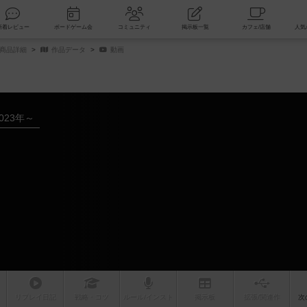
索
新着レビュー
ボードゲーム会
コミュニティ
掲示板一覧
/商品詳細
作品データ
動画
023年～
リプレイ
日記
戦略
・コツ
ルール
/インスト
掲示板
拡張/関連
作
次