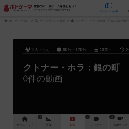
世界のボードゲームを楽しもう！
ボードゲーム専門の総合情報サイト
データベース
検
ボドゲーマTOP
ボードゲームの検索
クトナー・ホラ：銀の町 日本語版の通販
2人～4人
60分～120分
13歳～
2
クトナー・ホラ：銀の町
0件の動画
3
3
38
ゲーム
トップ
画像
動画
レビュー
店舗/
カフェ