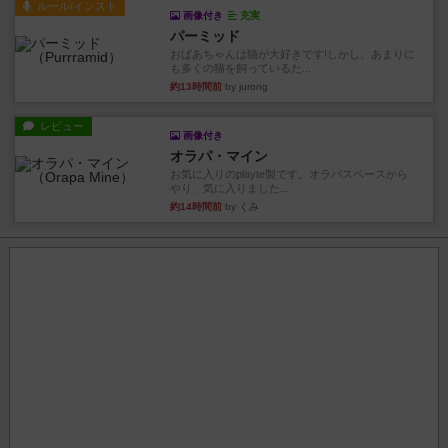
ルール/インスト
画像付き
充実
パーミッド
おばあちゃんは猫が大好きです!しかし、あまりに
も多くの猫を飼っているた...
約13時間前
by jurong
レビュー
画像付き
オラパ・マイン
お気に入りのplayte製です。オラパスペースから
やり、気に入りました...
約14時間前
by くみ