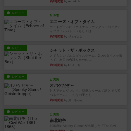
約2時間前
by nabekoh
レビュー
充実
エコーズ・オブ・タイム
カードゲームにファイナルファンタジーのアクテ
ィブタイムバトル（もしくは...
約5時間前
by ジェイとと
レビュー
シャット・ザ・ボックス
とてもシンプルなダイスゲーム。2つのダイスを振
って、出目の合計を自分の...
約6時間前
by OSAっち
レビュー
充実
オバケだぞ～
対人アナログプレイ。簡単なルールで誰とでも遊
べるゲーム。こんなの子ども...
約7時間前
by おーちゃん
レビュー
充実
南北戦争
1983年にVictory Gamesが出版した『The Civil ...