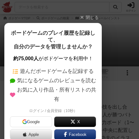
ログイン
閉じる
ボドゲーマTOP
ボードゲームの検索
功夫
ルール/インスト
ボードゲームのプレイ履歴を記録し
て、
功夫
自分のデータを管理しませんか？
1件のルール/インスト
約75,000人
がボドゲーマを利用中！
遊んだボードゲームを記録する
2
トップ
画像
動画
レビュー
カフェ
気になるゲームのレビューを読む
お気に入り作品・所有リストの共
皇帝
91名
0名
0
充実
有
１ゲーム概要功夫（カンフー）の技を出し合
ログイン / 会員登録（10秒）
リツカ
い、最後に最も体力が残っていた人が勝つバト
Google
X
ルロワイヤルです。２ 準備(１)体力ボード（1〜
99の数字が書いてあるボード）を中央に配置し
Apple
Facebook
ます(２)プレイヤーボード（右に功夫のイラス