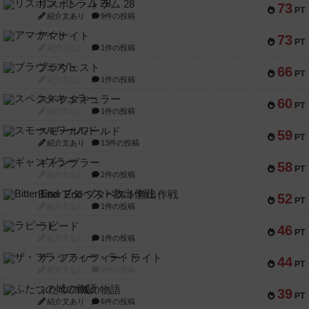
リスボン・トラム 28
73
PT
紹介文あり
9件の投稿
アマナイト
73
PT
紹介文なし
1件の投稿
ブラヴェスト
66
PT
紹介文なし
1件の投稿
スペクタキュラー
60
PT
紹介文なし
1件の投稿
スモールワールド
59
PT
紹介文あり
13件の投稿
ギャンブラー
58
PT
紹介文なし
2件の投稿
Bitter End ブタペスト救出作戦
52
PT
紹介文なし
1件の投稿
ラピード
46
PT
紹介文なし
1件の投稿
ザ・フラッフィー・ライト
44
PT
紹介文なし
0件の投稿
ふたつの城の物語
39
PT
紹介文あり
6件の投稿