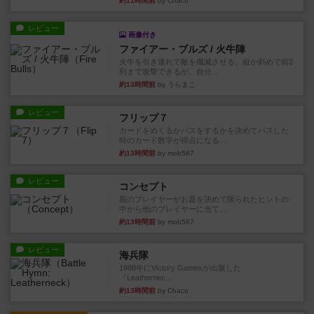
約11時間前
by Chaco
レビュー
画像付き
ファイアー・ブルズ / 火牛陣
火牛を引き連れて敵を殲滅させる。縦か斜めで前2
列まで攻撃できるが、自分...
約13時間前
by うらまこ
レビュー
フリップ７
カードをめくるかパスをするかを決めてパスした
時のカード数字が得点になる...
約13時間前
by mob567
レビュー
コンセプト
親のプレイヤーがお題を決めて限られたヒントの
中から他のプレイヤーに当て...
約13時間前
by mob567
レビュー
海兵隊
1988年にVictory Gamesが出版した
『Leathernec...
約13時間前
by Chaco