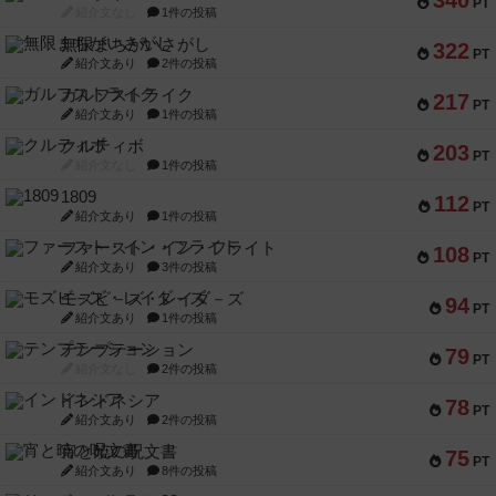
340
PT
紹介文なし
1件の投稿
無限まちがいさがし
322
PT
紹介文あり
2件の投稿
ガルフストライク
217
PT
紹介文あり
1件の投稿
クルティボ
203
PT
紹介文なし
1件の投稿
1809
112
PT
紹介文あり
1件の投稿
ファースト・イン・フライト
108
PT
紹介文あり
3件の投稿
モズビ－ズ・レイダ－ズ
94
PT
紹介文あり
1件の投稿
テンプテーション
79
PT
紹介文なし
2件の投稿
インドネシア
78
PT
紹介文あり
2件の投稿
宵と暁の呪文書
75
PT
紹介文あり
8件の投稿