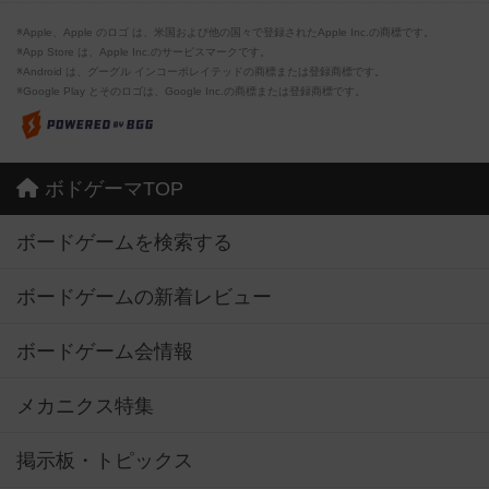
※Apple、Apple のロゴ は、米国および他の国々で登録されたApple Inc.の商標です。
※App Store は、Apple Inc.のサービスマークです。
※Android は、グーグル インコーポレイテッドの商標または登録商標です。
※Google Play とそのロゴは、Google Inc.の商標または登録商標です。
ボドゲーマTOP
ボードゲームを検索する
ボードゲームの新着レビュー
ボードゲーム会情報
メカニクス特集
掲示板・トピックス