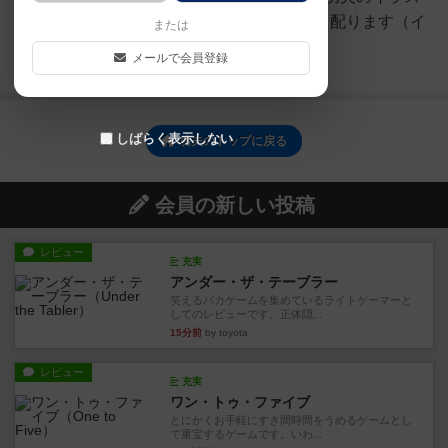
トがあるボード）をプレイヤーに配ります（イ
または
ラストに違いが...
メールで会員登録
続きを読む（3年以上前）
しばらく表示しない
功夫のトップに戻る
会員の新しい投稿
レビュー
充実
アンダー・ザ・テーブラー
笑えるバカゲームを集めているライトゲーマーと
してのレビューです。正体隠...
15分前
by toyota
レビュー
充実
ワン・トゥ・ファイブ
とにかくお手軽にすき間時間をうめるゲームとし
て重宝するゲームです。いわ...