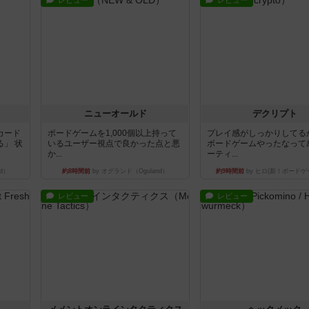
レビュー
レビュー
ニューオールド
デクリプト
カード
ボードゲームを1,000個以上持って
プレイ感がしっかりしてる
」 状
いるユーザー視点で良かった点と悪
ボードゲームやったなって
か...
ーティ...
d）
約8時間前
by オグランド（Oguland）
約9時間前
by ヒロ(新！ボードゲ
レビュー
レビュー