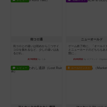
レビュー
戦略やコツ
街コロ通
ニューオールド
街コロとの違いは初めから二つサイ
ゲーム終了時に、「オールド
コロを振れるなど、少しの違いはあ
とニューカードのどちらもある
るけれ...
態に...
約7時間前
by くみ
約8時間前
by オグランド（Ogulan
レビュー
ルール/インスト