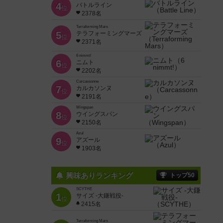
4
バトルライン
位
2378名
Terraforming Mars
5
テラフォーミングマーズ
位
2371名
6 nimmt!
6
ニムト
位
2202名
Carcassonne
7
カルカソンヌ
位
2191名
Wingspan
8
ウイングスパン
位
2150名
Azul
9
アズール
位
1903名
興味ありランキング
トップ50
SCYTHE
1
サイズ -大鎌戦役-
位
2415名
Terraforming Mars