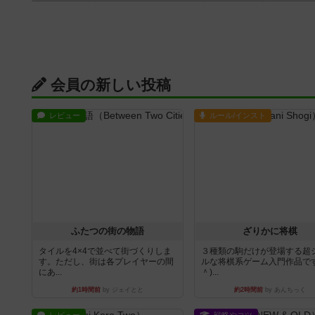
会員の新しい投稿
レビュー
ルール/インスト
ふたつの街の物語
ざりかに将棋
タイルを4×4で並べて街づくりしま
３種類の駒だけが登場する超
す。ただし、街は各プレイヤーの間
ルな将棋系ゲーム入門作品です
にあ...
＾)...
約1時間前
by ジェイとと
約2時間前
by あんちっく