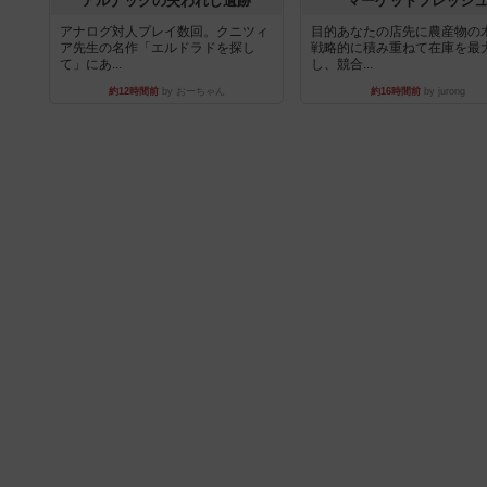
アルナックの失われし遺跡
マーケットフレッシ
アナログ対人プレイ数回。クニツィ
目的あなたの店先に農産物の
ア先生の名作「エルドラドを探し
戦略的に積み重ねて在庫を最
て」にあ...
し、競合...
約12時間前
by おーちゃん
約16時間前
by jurong