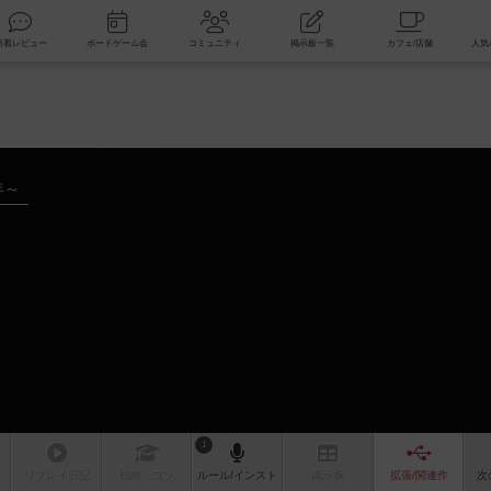
索
新着レビュー
ボードゲーム会
コミュニティ
掲示板一覧
年～
1
リプレイ
日記
戦略
・コツ
ルール
/インスト
掲示板
拡張/関連
作
次