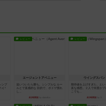
レビュー
レビュー
エージェントアベニュー
ウイングスパン
シンプ
追いついたら勝ち。シンプルな ルー
期待値を上げすぎた、とい
♪(＾
ルとで直感的な 目的で、ボドゲ慣れ
直な感想。２人で何度かプ
し...
こでも...
約2時間前
by daisdice
約3時間前
by S