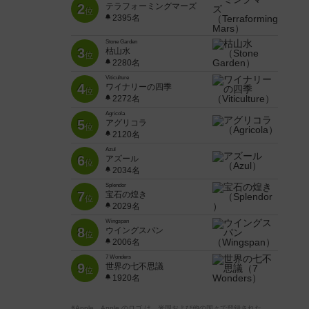
2
テラフォーミングマーズ
位
2395名
Stone Garden
3
枯山水
位
2280名
Viticulture
4
ワイナリーの四季
位
2272名
Agricola
5
アグリコラ
位
2120名
Azul
6
アズール
位
2034名
Splendor
7
宝石の煌き
位
2029名
Wingspan
8
ウイングスパン
位
2006名
7 Wonders
9
世界の七不思議
位
1920名
※Apple、Apple のロゴ は、米国および他の国々で登録された