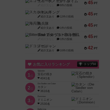
エコーズ・オブ・タイム
45
PT
紹介文なし
8件の投稿
スカルキング
45
PT
紹介文あり
12件の投稿
海兵隊
45
PT
紹介文あり
1件の投稿
Bitter End ブタペスト救出作戦
45
PT
紹介文なし
1件の投稿
ドコジャン
42
PT
紹介文あり
10件の投稿
お気に入りランキング
トップ50
Splendor
1
宝石の煌き
位
4041名
Die Siedler von Catan
2
カタン
位
3616名
Dominion
3
ドミニオン
位
2530名
Battle Line