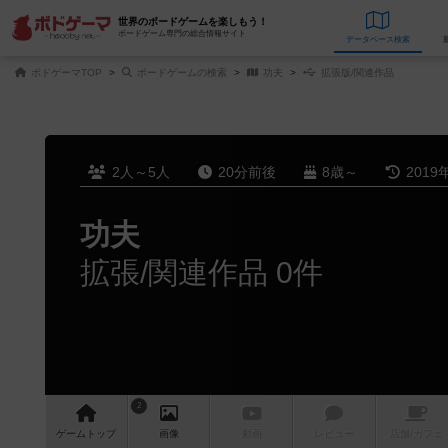
世界のボードゲームを楽しもう！
ボードゲーム専門の総合情報サイト
データベース
検
ボドゲーマTOP
ボードゲームの検索
功夫
拡張版/関連作品
2人～5人
20分前後
8歳～
2019
功夫
拡張/関連作品 0件
2
ゲーム
トップ
画像
動画
レビュー
店舗/
カフェ