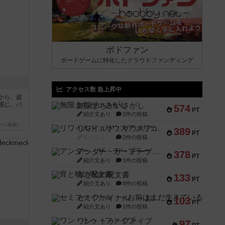
ボドファン
ボードゲームに特化したクラウドファンディング
アクセス数 急上昇中
から、超
感じ。パ
無限まちがいさがし
574
PT
紹介文あり
2件の投稿
ーム家族)
リワイルド：サウスアメリカ
389
PT
紹介文なし
2件の投稿
アンダー・ザ・テーブラー
378
PT
紹介文あり
1件の投稿
宵と暁の呪文書
133
PT
紹介文あり
8件の投稿
セミファイナル ～お前はまだ生きている～
103
PT
紹介文あり
1件の投稿
ワン・トゥ・ファイブ
97