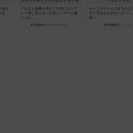
ュ
メメントオンラインタクティクス
ヘックメック
木箱を
どんどん物量が増えて大変になって
サイコロゲームです1から
大化
いく押し付け合いが楽しいゲーム盛
字と芋虫がかかれたダイス
り上が...
振っ...
約16時間前
by nekomanma222
約18時間前
by みいやん