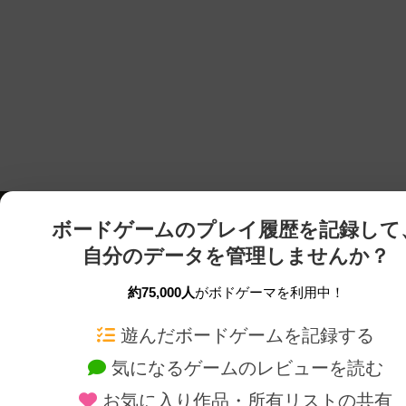
ボードゲームのプレイ履歴を記録して
自分のデータを管理しませんか？
約75,000人
がボドゲーマを利用中！
ボドゲーマTOP
ボードゲーム通販
遊んだボードゲームを記録する
気になるゲームのレビューを読む
ボードゲームを検索する
新作・再入荷情報
お気に入り作品・所有リストの共有
ボードゲームの新着レビュー
定番ボードゲームの通販