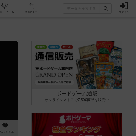
ログイン
カフェ/店舗
人気ボードゲーム
通販ストア
ボードゲーム通販
オンラインストアで7,500商品を販売中
のおすすめ