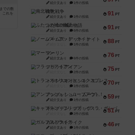
PT
紹介文あり
1件の投稿
5までの数
南北戦争
91
。これを
PT
紹介文あり
1件の投稿
ふたつの城の物語
91
PT
紹介文あり
6件の投稿
ノームズ・アット・ナイト
88
PT
紹介文なし
1件の投稿
マーリン
76
PT
紹介文あり
6件の投稿
フラットアイアン
75
PT
紹介文なし
2件の投稿
トランスオリエント・エクスプレス
70
PT
紹介文なし
1件の投稿
アンブッシュ！：ムーブアウト！
59
PT
紹介文あり
1件の投稿
キャプテン・フリップ：イスラ・ボンバ
51
PT
紹介文なし
2件の投稿
ガルフストライク
46
PT
紹介文あり
1件の投稿