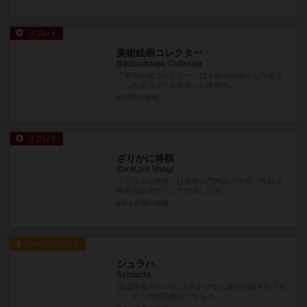
リプレイ
美術絵画コレクター
Bijutsukaiga Collector
『美術絵画コレクター』は４枚の絵画から共通点
〇〇を見つけて大変珍しい美術展...
27日前
の投稿
リプレイ
ざりかに将棋
ZariKani Shogi
『ざりかに将棋』は将棋入門作品ですが、今回は
将棋有段者どうしで対局してみ...
約1ヶ月前
の投稿
ルール/インスト
シュラハ
Schlacht
[新型将棋サロン]にユドナリウム版が公開されてお
り、そこの説明書がこちらと...