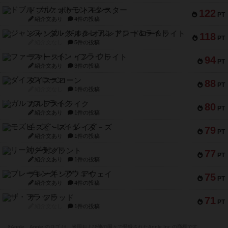
ドブル：ポケットモンスター
122
PT
紹介文あり
4件の投稿
ジャンヌ・ダルク-オルレアン ドロー＆ライト
118
PT
紹介文なし
5件の投稿
ファースト・イン・フライト
94
PT
紹介文あり
3件の投稿
ダイススローン
88
PT
紹介文なし
1件の投稿
ガルフストライク
80
PT
紹介文あり
1件の投稿
モズビ－ズ・レイダ－ズ
79
PT
紹介文あり
1件の投稿
リー対グラント
77
PT
紹介文あり
1件の投稿
ブレーキング・アウェイ
75
PT
紹介文あり
4件の投稿
ザ・フラッド
71
PT
紹介文なし
1件の投稿
※Apple、Apple のロゴ は、米国および他の国々で登録されたApple Inc.の商標です。