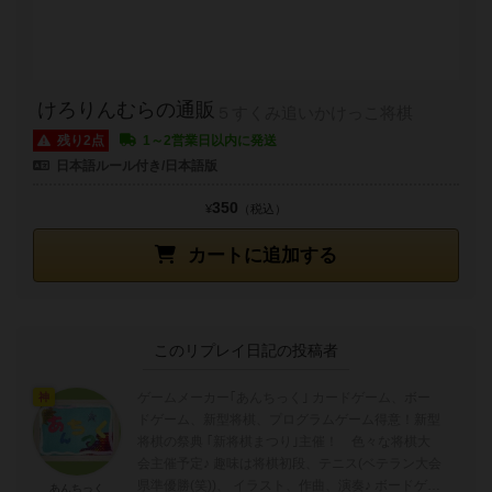
けろりんむらの通販
５すくみ追いかけっこ将棋
残り2点
1～2営業日以内に発送
日本語ルール付き/日本語版
350
¥
（税込）
カートに追加する
このリプレイ日記の投稿者
ゲームメーカー｢あんちっく｣ カードゲーム、ボー
神
ドゲーム、新型将棋、プログラムゲーム得意！新型
将棋の祭典 ｢新将棋まつり｣主催！ 色々な将棋大
会主催予定♪ 趣味は将棋初段、テニス(ベテラン大会
県準優勝(笑))、 イラスト、作曲、演奏♪ ボードゲー
あんちっく