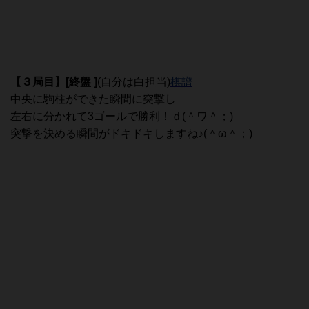
【３局目
】[終盤 ]
(自分は白担当)
棋譜
中央に駒柱ができた瞬間に突撃し
左右に分かれて3ゴールで勝利！ｄ(＾ワ＾；)
突撃を決める瞬間がドキドキしますね♪(＾ω＾；)