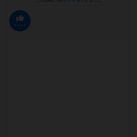
この投稿に
0
名が
ナイス！
しました
ナイス！