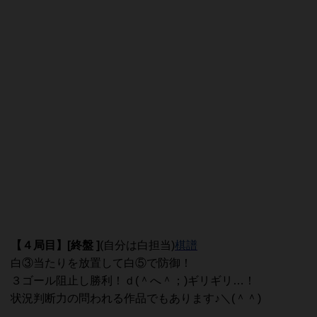
【４局目
】[終盤 ]
(自分は白担当)
棋譜
白③当たりを放置して白⑤で防御！
３ゴール阻止し勝利！ｄ(＾へ＾；)ギリギリ…！
状況判断力の問われる作品でもあります♪＼(＾＾)