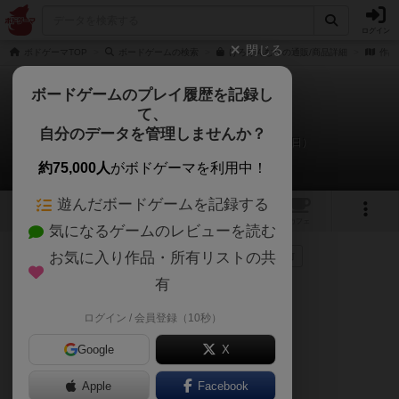
ログイン
閉じる
ボドゲーマTOP
ボードゲームの検索
けろりんむらの通販/商品詳細
作品
ボードゲームのプレイ履歴を記録し
て、
けろりんむら
自分のデータを管理しませんか？
あんちっくのリプレイ日記（2025年4月14日）
約75,000人
がボドゲーマを利用中！
遊んだボードゲームを記録する
9
12
1
トップ
画像
動画
レビュー
カフェ
気になるゲームのレビューを読む
お気に入り作品・所有リストの共
48名
が参考
0名
がナイス
0
1年以上前
有
ログイン / 会員登録（10秒）
Google
X
Apple
Facebook