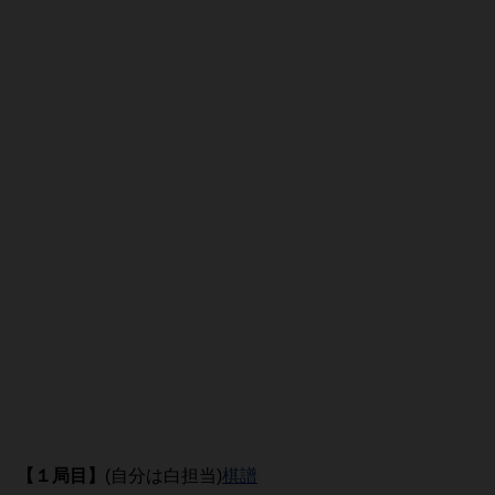
【１局目】
(自分は白担当)
棋譜