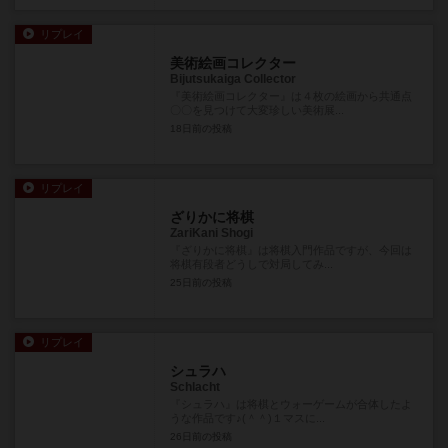
リプレイ
美術絵画コレクター
Bijutsukaiga Collector
『美術絵画コレクター』は４枚の絵画から共通点
〇〇を見つけて大変珍しい美術展...
18日前
の投稿
リプレイ
ざりかに将棋
ZariKani Shogi
『ざりかに将棋』は将棋入門作品ですが、今回は
将棋有段者どうしで対局してみ...
25日前
の投稿
リプレイ
シュラハ
Schlacht
『シュラハ』は将棋とウォーゲームが合体したよ
うな作品です♪(＾＾)１マスに...
26日前
の投稿