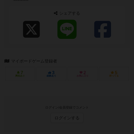
ムヘビーユーザー！ゲーム→アクション、ＳＴＧ得
意♪ ●○囲碁プログラムゲーム開発済み
シェアする
マイボードゲーム登録者
7
3
2
5
興味あり
経験あり
お気に入り
持ってる
ログイン/会員登録でコメント
ログインする