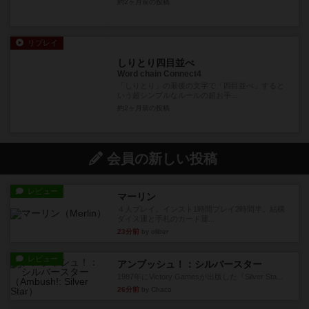
約2ヶ月前
の投稿
リプレイ
しりとり四目並べ
Word chain Connect4
「しりとり」の最後の文字で「四目並べ」すると
いう超シンプルなルールの超お手...
約2ヶ月前
の投稿
会員の新しい投稿
レビュー
マーリン
４人プレイ。インスト1時間プレイ2時間半。結構
ダイス運と手札のカード運...
23分前
by oliber
レビュー
アンブッシュ！：シルバースター
1987年にVictory Gamesが出版した『Silver Sta...
26分前
by Chaco