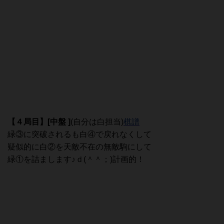
【４局目
】[中盤 ]
(自分は白担当)
棋譜
緑③に突破されるも白④で戻れなくして
疑似的に白②を天敵不在の無敵駒にして
緑①を詰まします♪ｄ(＾＾；)計画的！