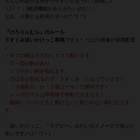
どんな作品かは分かりやすいと思うので投稿…♪
＼(＾＾；)棋譜機能がありがたいのだ！
なお、４局とも好局だぞ♪ｄ(＾ワ＾)
『けろりんむら』のルール
５すくみ追いかけっこ将棋
です♪(＾＾)上の画像が初期配置
♪
・全ての駒は８方向に１マス動けます。
・①～⑤の駒があり
１つ小さい駒が取れます。
①は⑤が取れるので「５すくみ」になっています♪
・「３個取る」か「３個ゴール」で勝利です♪
・レンガのマスは障害物で移動できません！
・敵陣にゴールすると動けないし取られない駒になりま
す。
「追いかけっこ」「ラグビー」みたいなイメージで遊ぶと
良いです♪＼(＾ワ＾)