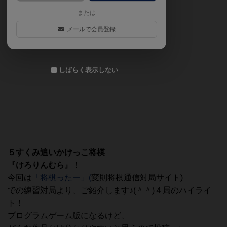
または
メールで会員登録
しばらく表示しない
５すくみ追いかけっこ将棋
『けろりんむら
』！
今回は
「将棋ったー」
(
変則将棋通信対局サイト)
での練習対局より、ご紹介します♪(＾＾)４局のハイライ
ト！
プログラムゲーム版になるけど、