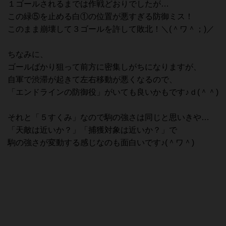
１ゴールされるまでは作戦どおりでしたが…
この緑⑤を止める白①の位置が悪すぎる防御ミス！
このまま崩壊して３ゴールを許して敗北！＼(＾ワ＾；)／
ちなみに、
ゴールばかり狙って前方に密集しがちになりますが、
自軍で渋滞が起きて左右移動が悪くなるので、
「エンドラインの防御役」がいても良いかもです♪ｄ(＾＾)
それと「５すくみ」なので駒の強さは同じと思いきや…
「天敵は近いか？」「捕獲対象は近いか？」で
駒の強さが変動する感じなのも面白いです♪(＾ワ＾)