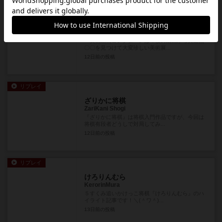
リプレイ
美術絵画コレクター
Bijutsukaiga Collector
『美術絵画コレクター』は４枚の絵画から共通点
〇〇を見つけて大変珍しい美術展...
12日前
の投稿
リプレイ
ざりかに将棋
ZariKani Shogi
『ざりかに将棋』は将棋入門作品ですが、今回は
将棋有段者どうしで対局してみ...
12日前
の投稿
リプレイ
けろりんむら
KerorinMura
５すくみ追いかけっこ将棋『けろりんむら』のハ
イライト記事です！＼(＾ワ＾)...
13日前
の投稿