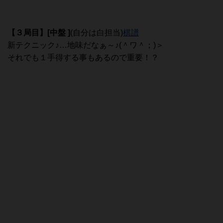
【３局目
】[中盤 ]
(自分は白担当)
棋譜
新テクニック♪…地味だなぁ～♪(＾ワ＾；)＞
それでも１手得する事もあるので重要！？