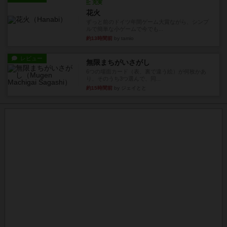
充実
花火
ずっと前のドイツ年間ゲーム大賞ながら、シンプ
ルで簡単な小ゲームで今でも...
約13時間前
by tamio
レビュー
無限まちがいさがし
6つの場面カード（表、裏で違う絵）が何枚かあ
り、そのうち3つ選んで、同...
約15時間前
by ジェイとと