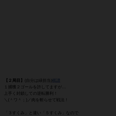
【２局目】
(自分は緑担当)
棋譜
１捕獲２ゴールを許してますが…
上手く封鎖しての逆転勝利！
＼(＾ワ＾；)／肉を斬らせて戦法！
「３すくみ」と違い「５すくみ」なので