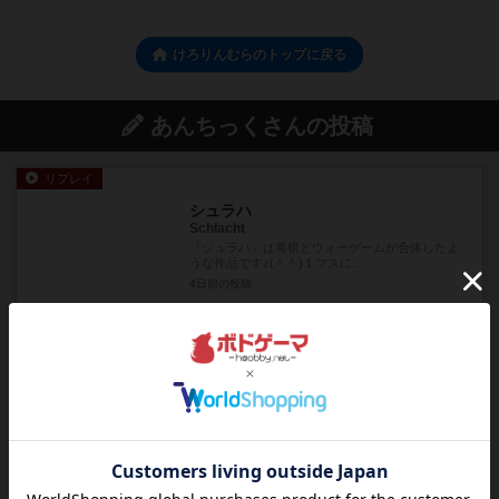
けろりんむらのトップに戻る
あんちっくさんの投稿
リプレイ
シュラハ
Schlacht
『シュラハ』は将棋とウォーゲームが合体したよ
うな作品です♪(＾＾)１マスに...
4日前
の投稿
リプレイ
けろりんむら
KerorinMura
５すくみ追いかけっこ将棋『けろりんむら』のハ
イライト記事です！＼(＾ワ＾)...
6日前
の投稿