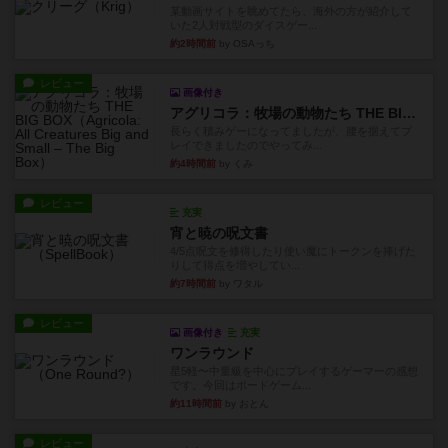
某動画サイトを眺めてたら、海外の方が紹介して
いた2人対戦型のダイスゲー...
約2時間前
by OSAっち
レビュー
画像付き
アグリコラ：牧場の動物たち THE BIG BOX
長らく積みゲーになってましたが、腰を据えてプ
レイできましたのでやってみ...
約4時間前
by くみ
レビュー
充実
宵と暁の呪文書
4/5点呪文を修得したり使い魔にトークンを捧げた
りして得点を増やしてい...
約7時間前
by ワタル
レビュー
画像付き
充実
ワンラウンド
星5軽〜中量級を中心にプレイするゲーマーの感想
です。今回はボードゲーム...
約11時間前
by おとん
レビュー