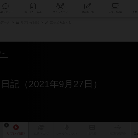
索
新着レビュー
ボードゲーム会
コミュニティ
掲示板一覧
品データ
リプレイ日記
ぼっど★あくと
年～
記（2021年9月27日）
1
リプレイ
日記
戦略
・コツ
ルール
/インスト
掲示板
拡張/関連
作
次