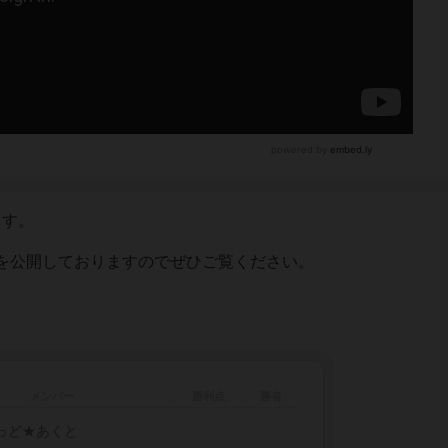
ます。
を公開しておりますのでぜひご覧ください。
メンバー
勝利点
勝者
っど★あくと