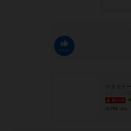
ナイス！
カタカナ
ック」この言
残り1点
1,760
¥
（税込）