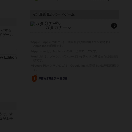
最近見たボードゲーム
ク
Katakana-shi
カタカナーシ
レイする
ドゲーム
※Apple、Apple のロゴ は、米国および他の国々で登録された
Apple Inc.の商標です。
※App Store は、Apple Inc.のサービスマークです。
※Android は、グーグル インコーポレイテッドの商標または登録商
標です。
※Google Play とそのロゴは、Google Inc.の商標または登録商標で
す。
うで、す
嘘が上手