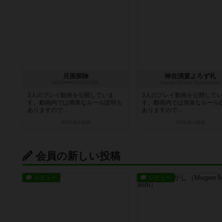
月面探険
神在演宴よろず札
MOON ADVENTURE
Kamiari En-en Yorozufuda
3人のプレイ動画を公開していま
3人のプレイ動画を公開して
す。動画内では簡単なルール説明も
す。動画内では簡単なルール
ありますので...
ありますので...
約5年前
の投稿
約5年前
の投稿
会員の新しい投稿
レビュー
レビュー