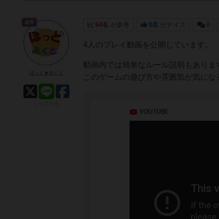
皇帝
64名
が参考
0名
がナイス
0
4人のプレイ動画を公開しています。
動画内では簡単なルール説明もありま
ぼっど★あくと
このゲームの遊び方や雰囲気が気にな
シェアする