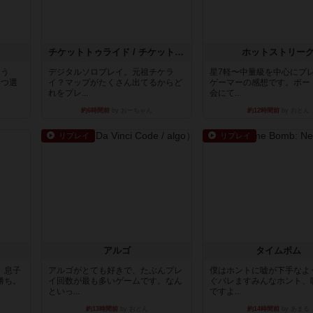
チケットトゥライド / チケットトゥライドアメリカ
ホットストリー
違う
デジタルソロプレイ。元祖チケラ
星7軽〜中量級を中心にプ
3つ選
イ？マップがたくさん出てるからど
ゲーマーの感想です。ボー
れをプレ...
会にて...
約6時間前
by おーちゃん
約12時間前
by おとん
リプレイ
リプレイ
アルゴ
タイムボム
。息子
アルゴがとても好きで、たぶんプレ
僕はホントに嘘が下手なよ
勝ち。
イ回数が最も多いゲームです。なん
ぐバレますみんなホント、
といっ...
ですよ...
約13時間前
by おとん
約14時間前
by あまる