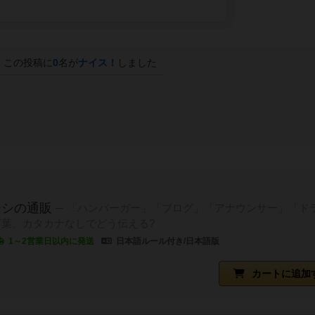
この投稿に
0
名が
ナイス！
しました
ーシの通販
「ハンバーガー」「ブログ」「アナウンサー」「ド
葉、カタカナなしでどう伝える?
1～2営業日以内に発送
日本語ルール付き/日本語版
カートに追加