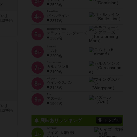
3
位
ン
2528名
Battle Line
4
バトルライン
ていま
位
ル説明も
2377名
Terraforming Mars
5
テラフォーミングマーズ
位
2369名
6 nimmt!
6
ニムト
位
2200名
Carcassonne
7
カルカソンヌ
位
2190名
Wingspan
8
ウイングスパン
位
2148名
Azul
9
アズール
位
1902名
ていま
ル説明も
興味ありランキング
トップ50
SCYTHE
1
サイズ -大鎌戦役-
位