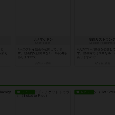
サメマゲドン
妄想リストラン
Shark gedon
Delusion Restaurante
いま
4人のプレイ動画を公開していま
4人のプレイ動画を公開し
説明も
す。動画内では簡単なルール説明も
す。動画内では簡単なルー
ありますので...
ありますので...
約5年前
の投稿
約5年前
の投稿
レビュー
レビュー