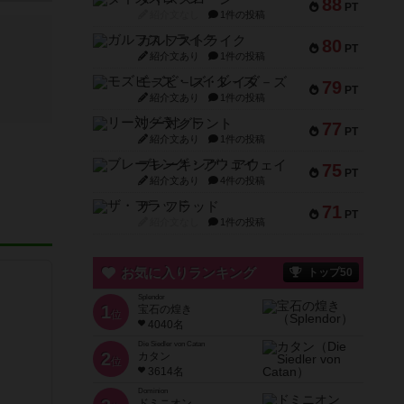
88
PT
紹介文なし
1件の投稿
ガルフストライク
80
PT
紹介文あり
1件の投稿
モズビ－ズ・レイダ－ズ
79
PT
紹介文あり
1件の投稿
リー対グラント
77
PT
紹介文あり
1件の投稿
ブレーキング・アウェイ
75
PT
紹介文あり
4件の投稿
ザ・フラッド
71
PT
紹介文なし
1件の投稿
お気に入りランキング
トップ50
Splendor
1
宝石の煌き
位
4040名
Die Siedler von Catan
2
カタン
位
3614名
Dominion
ドミニオン