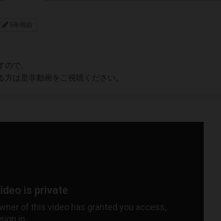
5年弱前
すので、
る方は是非動画をご視聴ください。