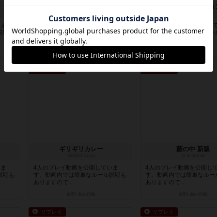
目撃者たちの夜
テレストレーショ
Witness night
Telestrations
いま
4人のプレイ動画を公開していま
5人のプレイ動画を公開し
説明も
す。動画内では簡単なルール説明も
す。動画内では簡単なルー
ありますので...
ありますので...
5年弱前
の投稿
5年弱前
の投稿
リプレイ
リプレイ
ギリギリカレー
藪の中 新版
GiriGiri Curry
In a Grove
いま
4人のプレイ動画を公開していま
4人のプレイ動画を公開し
説明も
す。動画内では簡単なルール説明も
す。動画内では簡単なルー
ありますので...
ありますので...
約5年前
の投稿
約5年前
の投稿
リプレイ
リプレイ