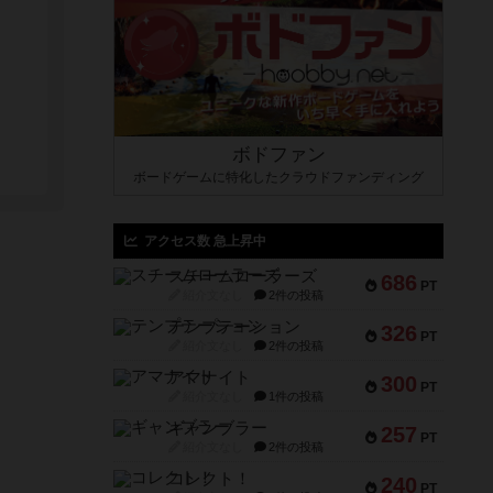
ボドファン
ボードゲームに特化したクラウドファンディング
アクセス数 急上昇中
スチームローラーズ
686
PT
紹介文なし
2件の投稿
テンプテーション
326
PT
紹介文なし
2件の投稿
アマナイト
300
PT
紹介文なし
1件の投稿
ギャンブラー
257
PT
紹介文なし
2件の投稿
コレクト！
240
PT