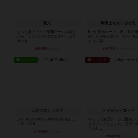
花火
無限まちがいさがし
ずっと前のドイツ年間ゲーム大賞な
6つの場面カード（表、裏で
がら、シンプルで簡単な小ゲームで
絵）が何枚かあり、そのうち
今でも...
んで、同...
約2時間前
by tamio
約4時間前
by ジェイとと
レビュー
リプレイ
ガルフストライク
ディジットコード
1983年にVictory Gamesが出版した
やっぱり論理ゲームは面白い
『Gulf Strik...
とリプレイしました。息子の
これリ...
約13時間前
by Chaco
約13時間前
by くみ