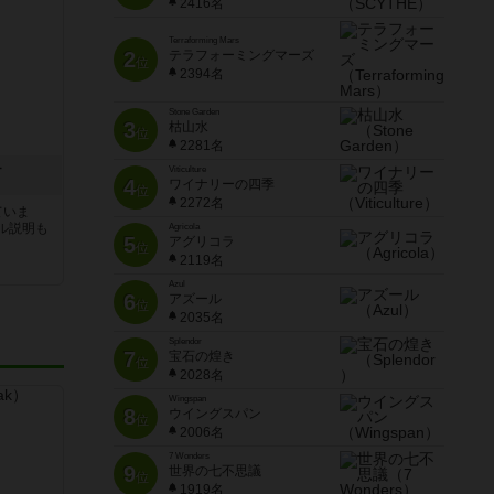
2416名
Terraforming Mars
2
テラフォーミングマーズ
位
2394名
Stone Garden
3
枯山水
位
2281名
テ
Viticulture
4
ワイナリーの四季
位
2272名
ていま
ル説明も
Agricola
5
アグリコラ
位
2119名
Azul
6
アズール
位
2035名
Splendor
7
宝石の煌き
位
2028名
Wingspan
8
ウイングスパン
位
2006名
7 Wonders
9
世界の七不思議
位
1919名