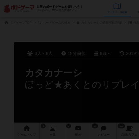
世界のボードゲームを楽しもう！
ボードゲーム専門の総合情報サイト
データベース
検
ボドゲーマTOP
ボードゲームの検索
カタカナーシの通販/商品詳細
作
3人～8人
15分前後
8歳～
2019
カタカナーシ
ぼっど★あくとのリプレイ日
3
3
28
192
ゲーム
トップ
画像
動画
レビュー
店舗/
カフェ