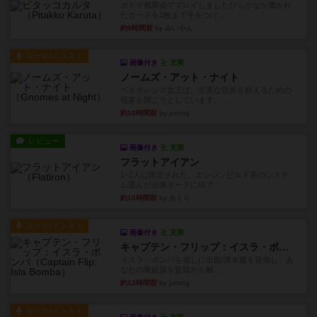
ボドゲ相席会でプレイしましたひらがなが書かれ
たカードを2枚まで手をつけ...
約9時間前
by みいやん
ルール/インスト
画像付き
充実
ノームズ・アット・ナイト
ベネボレンス女王は、忠実な臣民を称えるための
祝宴を開こうとしています。...
約10時間前
by jurong
レビュー
画像付き
充実
フラットアイアン
1~2人に限定された、エンジンビルド系のシステ
ム選んだ企業ボードに街で...
約10時間前
by あくり
ルール/インスト
画像付き
充実
キャプテン・フリップ：イスラ・ボンバ
イスラ・ボンバを探しに出航!潜水艦を装備し、あ
なたの乗組員を監獄から解...
約13時間前
by jurong
ルール/インスト