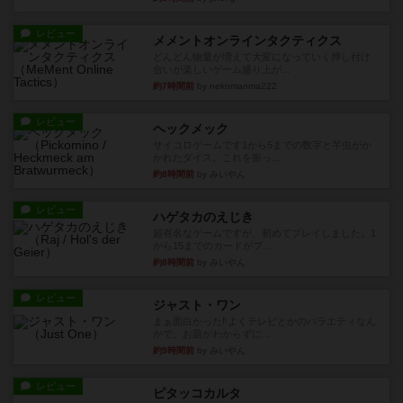
レビュー
メメントオンラインタクティクス
どんどん物量が増えて大変になっていく押し付け
合いが楽しいゲーム盛り上が...
約7時間前
by nekomanma222
レビュー
ヘックメック
サイコロゲームです1から5までの数字と芋虫がか
かれたダイス。これを振っ...
約8時間前
by みいやん
レビュー
ハゲタカのえじき
超有名なゲームですが、初めてプレイしました。1
から15までのカードがプ...
約8時間前
by みいやん
レビュー
ジャスト・ワン
まぁ面白かった‼️よくテレビとかのバラエティなん
かで、お題がわからずに...
約9時間前
by みいやん
レビュー
ピタッコカルタ