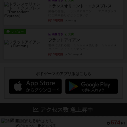
画像付き
充実
トランスオリエント・エクスプレス
乗客の皆様、トランスオリエント・エクスプレス
にご乗車ありがとうございま...
約14時間前
by jurong
レビュー
画像付き
充実
フラットアイアン
世界に浸れる度 ☆☆☆☆★楽しさ ☆☆☆☆★
タイパ ☆☆☆☆☆マンハッ...
約15時間前
by DKnewyork
ボドゲーマのアプリ版はこちら
アクセス数 急上昇中
無限まちがいさがし
574
PT
紹介文あり
2件の投稿