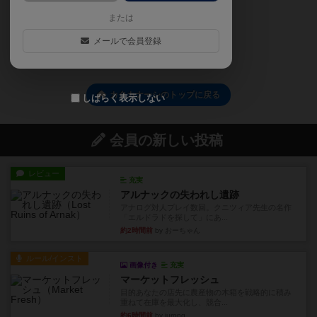
または
ぼっど★あくと
メールで会員登録
続きを読む
カタカナーシのトップに戻る
しばらく表示しない
会員の新しい投稿
レビュー
充実
アルナックの失われし遺跡
アナログ対人プレイ数回。クニツィア先生の名作
「エルドラドを探して」にあ...
約2時間前
by おーちゃん
ルール/インスト
画像付き
充実
マーケットフレッシュ
目的あなたの店先に農産物の木箱を戦略的に積み
重ねて在庫を最大化し、競合...
約6時間前
by jurong