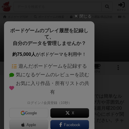
ログイン
閉じる
ボドゲーマTOP
ボードゲームの検索
カタカナーシの通販/商品詳細
作品
ボードゲームのプレイ履歴を記録し
て、
カタカナーシ
自分のデータを管理しませんか？
1件のリプレイ日記
約75,000人
がボドゲーマを利用中！
遊んだボードゲームを記録する
3
3
28
194
トップ
画像
動画
レビュー
カフェ
気になるゲームのレビューを読む
投稿日：2021年09月27日 23時39分
お気に入り作品・所有リストの共
64
名に読まれています
有
4人のプレイ動画を公開しています。動画内では簡単なル
ール説明もありますので、このゲームの遊び方や雰囲気が
ログイン / 会員登録（10秒）
気になる方は是非動画をご視聴ください。隔週月曜20:00
Google
X
に動画を公開しております。プレイ動画を中心にボドゲ関
連の動画を公開しておりますのでぜひご覧ください。チャ
Apple
Facebook
ンネル登録リンク