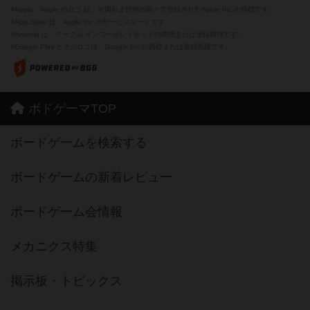
※Apple、Apple のロゴ は、米国および他の国々で登録されたApple Inc.の商標です。
※App Store は、Apple Inc.のサービスマークです。
※Android は、グーグル インコーポレイテッドの商標または登録商標です。
※Google Play とそのロゴは、Google Inc.の商標または登録商標です。
ボドゲーマTOP
ボードゲームを検索する
ボードゲームの新着レビュー
ボードゲーム会情報
メカニクス特集
掲示板・トピックス