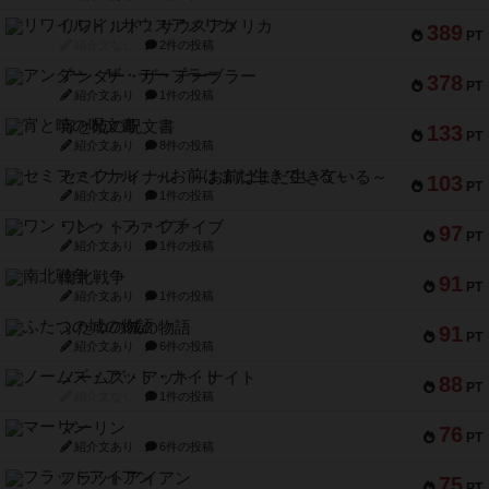
リワイルド：サウスアメリカ
389
PT
紹介文なし
2件の投稿
アンダー・ザ・テーブラー
378
PT
紹介文あり
1件の投稿
宵と暁の呪文書
133
PT
紹介文あり
8件の投稿
セミファイナル ～お前はまだ生きている～
103
PT
紹介文あり
1件の投稿
ワン・トゥ・ファイブ
97
PT
紹介文あり
1件の投稿
南北戦争
91
PT
紹介文あり
1件の投稿
ふたつの城の物語
91
PT
紹介文あり
6件の投稿
ノームズ・アット・ナイト
88
PT
紹介文なし
1件の投稿
マーリン
76
PT
紹介文あり
6件の投稿
フラットアイアン
75
PT