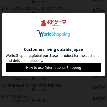
紹介文なし
2件の投稿
トランスオリエント・エクスプレス
70
PT
紹介文なし
1件の投稿
アンブッシュ！：ムーブアウト！
59
PT
紹介文あり
1件の投稿
キャプテン・フリップ：イスラ・ボンバ
51
PT
紹介文なし
2件の投稿
ガルフストライク
46
PT
紹介文あり
1件の投稿
エコーズ・オブ・タイム
45
PT
紹介文なし
8件の投稿
スカルキング
45
PT
紹介文あり
12件の投稿
海兵隊
45
PT
紹介文あり
1件の投稿
Bitter End ブタペスト救出作戦
45
PT
紹介文なし
1件の投稿
ドコジャン
42
PT
紹介文あり
10件の投稿