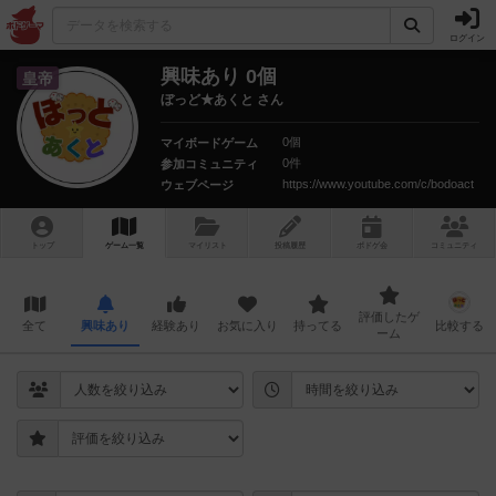
ログイン
興味あり 0個
皇帝
ぼっど★あくと さん
0個
マイボードゲーム
0件
参加コミュニティ
https://www.youtube.com/c/bodoact
ウェブページ
トップ
ゲーム一覧
マイリスト
投稿履歴
ボ
ドゲ
会
コミュニティ
評価したゲ
全て
興味あり
経験あり
お気に入り
持ってる
比較する
ーム