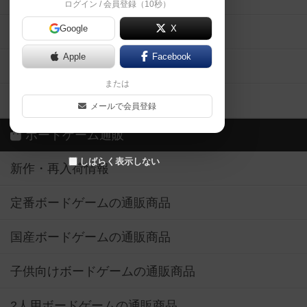
ログイン / 会員登録（10秒）
Google
X
ボドとも・会員一覧
Apple
Facebook
ボードゲーム業界コラム
または
ボドゲーマご利用案内
メールで会員登録
ボードゲーム通販
しばらく表示しない
新作・再入荷情報
定番ボードゲームの通販商品
国産ボードゲームの通販商品
子供向けボードゲームの通販商品
2人用ボードゲームの通販商品