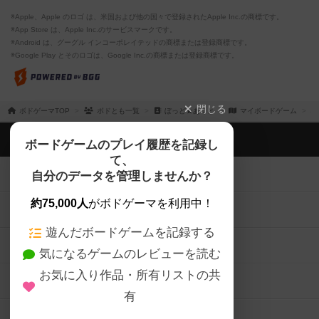
※Apple、Apple のロゴ は、米国および他の国々で登録されたApple Inc.の商標です。
※App Store は、Apple Inc.のサービスマークです。
※Android は、グーグル インコーポレイテッドの商標または登録商標です。
※Google Play とそのロゴは、Google Inc.の商標または登録商標です。
閉じる
ボドゲーマTOP
ボドとも一覧
ぼっど★あくと
マイボードゲーム
ボドゲーマTOP
ボードゲームのプレイ履歴を記録し
て、
ボードゲームを検索する
自分のデータを管理しませんか？
約75,000人
がボドゲーマを利用中！
ボードゲームの新着レビュー
遊んだボードゲームを記録する
ボードゲーム会情報
気になるゲームのレビューを読む
お気に入り作品・所有リストの共
メカニクス特集
有
掲示板・トピックス