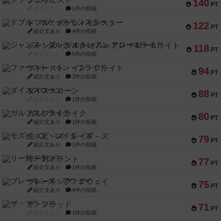
ブラヴェスト
140
PT
紹介文なし
1件の投稿
ドブル：ポケットモンスター
122
PT
紹介文あり
4件の投稿
ジャンヌ・ダルク-オルレアン ドロー＆ライト
118
PT
紹介文なし
5件の投稿
ファースト・イン・フライト
94
PT
紹介文あり
3件の投稿
ダイススローン
88
PT
紹介文なし
1件の投稿
ガルフストライク
80
PT
紹介文あり
1件の投稿
モズビ－ズ・レイダ－ズ
79
PT
紹介文あり
1件の投稿
リー対グラント
77
PT
紹介文あり
1件の投稿
ブレーキング・アウェイ
75
PT
紹介文あり
4件の投稿
ザ・フラッド
71
PT
紹介文なし
1件の投稿