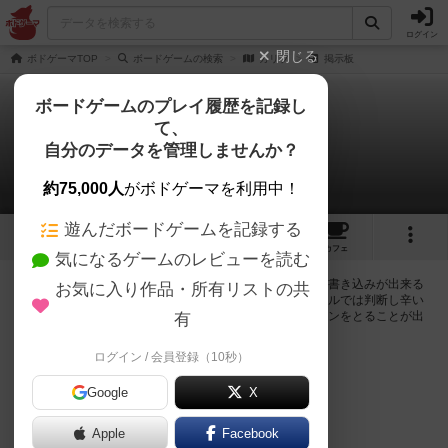
ログイン
閉じる
ボドゲーマTOP
ボードゲームの検索
カリブ
掲示板
ボードゲームのプレイ履歴を記録し
て、
カリブ
自分のデータを管理しませんか？
0件の掲示板
約75,000人
がボドゲーマを利用中！
遊んだボードゲームを記録する
7
1
7
トップ
画像
動画
レビュー
カフェ
気になるゲームのレビューを読む
ログインするとカリブに関する掲示板の作成やコメントの書き込みが出来る
お気に入り作品・所有リストの共
ようになります。ルールの疑問やエラッタ情報、マニュアルでは判断し辛い
曖昧な表記等について会員同士で自由にコミュニケーションをとることが出
有
来ます。
ログイン / 会員登録（10秒）
ログイン/無料会員登録
Google
X
Apple
Facebook
カリブのトップに戻る