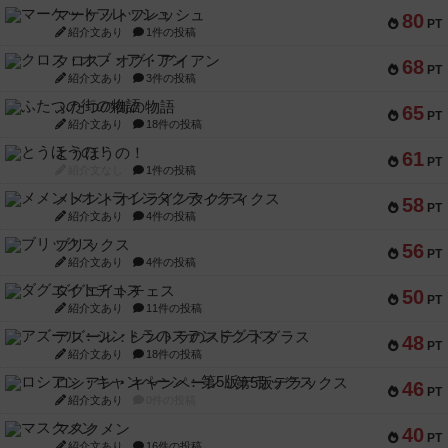
マーケットフレッシュ
80
PT
紹介文あり
1件の投稿
クロス・オブ・アイアン
68
PT
紹介文あり
3件の投稿
ふたつの街の物語
65
PT
紹介文あり
18件の投稿
とうほうの！
61
PT
紹介文なし
1件の投稿
メメントオンラインタクティクス
58
PT
紹介文あり
4件の投稿
ブリックス
56
PT
紹介文あり
4件の投稿
ダグエイトチェス
50
PT
紹介文あり
11件の投稿
アズール：シントラのステンドグラス
48
PT
紹介文あり
18件の投稿
ロシアン・キャンペーン：第5版デラックス
46
PT
紹介文あり
0件の投稿
マスクメン
40
PT
紹介文あり
16件の投稿