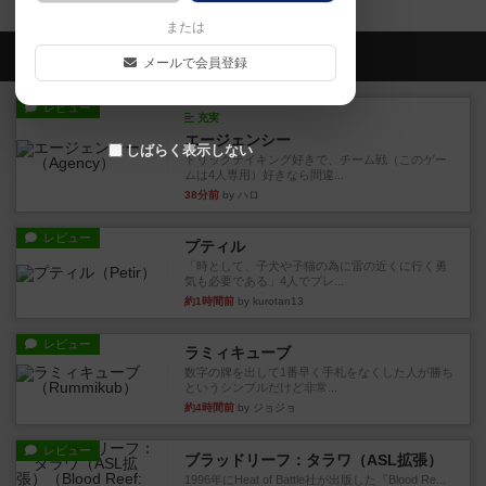
または
会員の新しい投稿
メールで会員登録
レビュー
充実
エージェンシー
しばらく表示しない
トリックテイキング好きで、チーム戦（このゲー
ムは4人専用）好きなら間違...
38分前
by ハロ
レビュー
プティル
「時として、子犬や子猫の為に雷の近くに行く勇
気も必要である」4人でプレ...
約1時間前
by kurotan13
レビュー
ラミィキューブ
数字の牌を出して1番早く手札をなくした人が勝ち
というシンプルだけど非常...
約4時間前
by ジョジョ
レビュー
ブラッドリーフ：タラワ（ASL拡張）
1996年にHeat of Battle社が出版した『Blood Re...