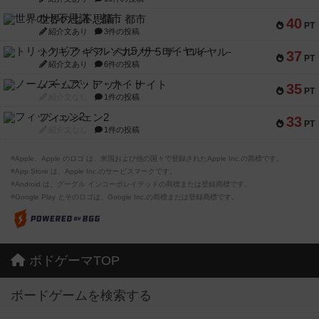
世界の七不思議：都市
40
PT
紹介文あり
3件の投稿
トリックギア - ペルソナ5 ザ・ロイヤル-
37
PT
紹介文あり
6件の投稿
ノームズ・アット・ナイト
35
PT
紹介文なし
1件の投稿
フィッシェン2
33
PT
紹介文なし
1件の投稿
※Apple、Apple のロゴ は、米国および他の国々で登録されたApple Inc.の商標です。
※App Store は、Apple Inc.のサービスマークです。
※Android は、グーグル インコーポレイテッドの商標または登録商標です。
※Google Play とそのロゴは、Google Inc.の商標または登録商標です。
ボドゲーマTOP
ボードゲームを検索する