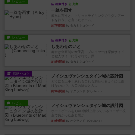
レビュー
画像付き
充実
一線を画す
簡単に言うと、トリックテイキングでモダンアー
トを行う、と言ったゲーム。...
約7時間前
by タカミネコウヘイ
レビュー
画像付き
充実
しあわせのいと
舞台は全寮制の女子高。プレイヤーは探偵サイド
と犯人サイドに分かれて、探...
約8時間前
by タカミネコウヘイ
戦略やコツ
ノイシュヴァンシュタイン城の設計図
どうにも上手くあれもこれも満たせるようには置
けないので、入口の除去と入...
約9時間前
by オグランド（Oguland）
レビュー
ノイシュヴァンシュタイン城の設計図
ボードゲームを1,000個以上持っているユーザー視
点で良かった点と悪か...
約9時間前
by オグランド（Oguland）