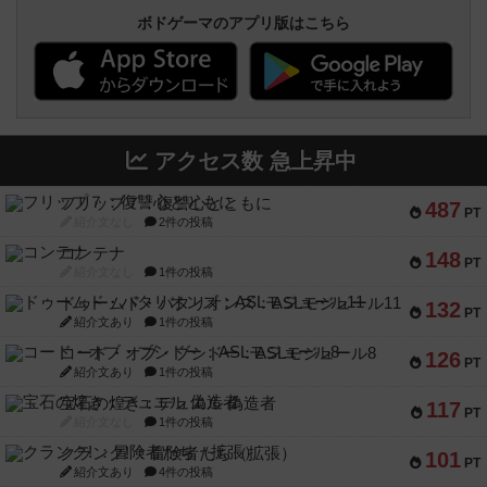
ボドゲーマのアプリ版はこちら
アクセス数 急上昇中
フリップ７：復讐心とともに
487
PT
紹介文なし
2件の投稿
コンテナ
148
PT
紹介文なし
1件の投稿
ドゥームド・バタリオンズ：ASLモジュール11
132
PT
紹介文あり
1件の投稿
コード・オブ・ブシドー：ASLモジュール8
126
PT
紹介文あり
1件の投稿
宝石の煌き：デュエル 偽造者
117
PT
紹介文なし
1件の投稿
クランク! ：冒険者たち（拡張）
101
PT
紹介文あり
4件の投稿