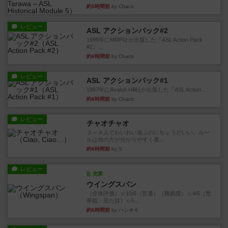
約5時間前
by Chaco
レビュー
ASL アクションパック#2
1999年にMMP社が出版した『ASL Action Pack
#2』...
約6時間前
by Chaco
レビュー
ASL アクションパック#1
1997年にAvalon Hill社が出版した『ASL Action ...
約6時間前
by Chaco
レビュー
チャオチャオ
３～４人でわいわい遊ぶのにちょうどいい。ルー
ルは他の方が分かりやすく書...
約6時間前
by S
レビュー
充実
ウイングスパン
（全体評価）☆10/6（普通）（難易度）☆4/5（世
界観・見た目）☆5...
約6時間前
by ハシオキ