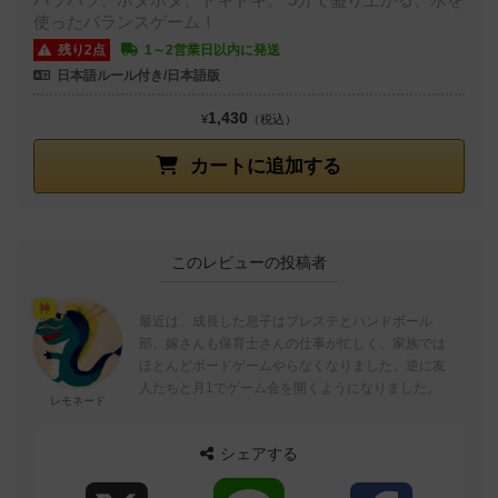
使ったバランスゲーム！
残り2点
1～2営業日以内に発送
日本語ルール付き/日本語版
1,430
¥
（税込）
カートに追加する
このレビューの投稿者
神
最近は、成長した息子はプレステとハンドボール
部、嫁さんも保育士さんの仕事が忙しく、家族では
ほとんどボードゲームやらなくなりました。逆に友
人たちと月1でゲーム会を開くようになりました。
レモネード
シェアする