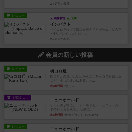
2ヶ月前
の投稿
レビュー
画像付き
充実
インパクト
サイコロを投げて出目を揃えてくゲーム。友人達
と5人プレイしました。スト...
2ヶ月前
の投稿
会員の新しい投稿
レビュー
街コロ通
街コロとの違いは初めから二つサイコロを振れる
など、少しの違いはあるけれ...
約3時間前
by くみ
戦略やコツ
ニューオールド
ゲーム終了時に、「オールドカードとニューカー
ドのどちらもある」 状態に...
約4時間前
by オグランド（Oguland）
レビュー
ニューオールド