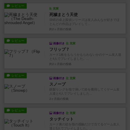
レビュー
充実
死穢まとう天使
SNEの卓上探偵シリーズは友人みんなが好きでほ
とんどの作品はプレイして...
約2ヶ月前
の投稿
レビュー
画像付き
充実
フリップ７
カード1枚をもらうかもらわないかのゲーム友人達
と4人でプレイしました。...
約2ヶ月前
の投稿
レビュー
画像付き
充実
スノープ
鉄製リングを指で弾いて鈴を獲得してくゲーム友
人達と4人でプレイしました...
2ヶ月前
の投稿
レビュー
画像付き
充実
タッチイット
カード裏の絵を指の感触だけで当てるゲーム友人
達と5人でプレイしました。...