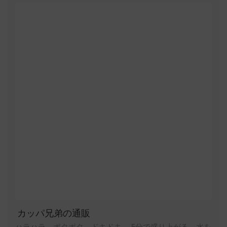
カッパ兄弟の通販
ハラハラ、ポタポタ、ドキドキ。 5分で盛り上がる、水を