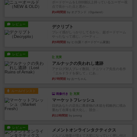
ボードゲームを1,000個以上持っているユーザー視
点で良かった点と悪か...
約4時間前
by オグランド（Oguland）
レビュー
デクリプト
プレイ感がしっかりしてるから、超ボードゲーム
やったなって感じ。パーティ...
約5時間前
by ヒロ(新！ボードゲーム家族)
レビュー
充実
アルナックの失われし遺跡
アナログ対人プレイ数回。クニツィア先生の名作
「エルドラドを探して」にあ...
約7時間前
by おーちゃん
ルール/インスト
画像付き
充実
マーケットフレッシュ
目的あなたの店先に農産物の木箱を戦略的に積み
重ねて在庫を最大化し、競合...
約12時間前
by jurong
レビュー
メメントオンラインタクティクス
どんどん物量が増えて大変になっていく押し付け