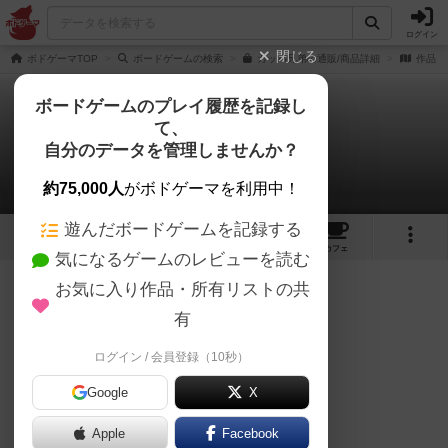
ログイン
閉じる
ボドゲーマTOP
ボードゲームの検索
カッパ兄弟の通販/商品詳細
作品デ
ボードゲームのプレイ履歴を記録し
て、
カッパ兄弟！
自分のデータを管理しませんか？
レモネードさんのレビュー
約75,000人
がボドゲーマを利用中！
遊んだボードゲームを記録する
3
2
22
トップ
画像
動画
レビュー
カフェ
気になるゲームのレビューを読む
お気に入り作品・所有リストの共
145名
2名
0
約1ヶ月前
有
レーティングが非公開に設定されたユーザー
ログイン / 会員登録（10秒）
カッパの皿に水を垂らして
Google
X
こぼれないようにふるまうゲーム
Apple
Facebook