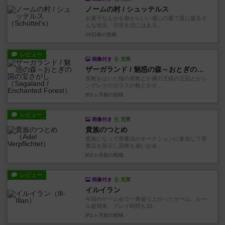
ノームの村 / シュッテルス
お菓子なんかを袋からいい感じの量で皿に盛るそ
んな状況、日常生活にはある...
29日前
の投稿
レビュー
画像付き
充実
ザーガランド / 魅惑の森～おとぎの国の宝さがし
長靴をはいた猫の長靴とか裸の王様の王冠とかシ
ンデレラのガラスの靴とかそ...
約1ヶ月前
の投稿
レビュー
画像付き
充実
貴族のつとめ
貴族になって骨董品のオークションに参加して骨
董品を展示し泥棒を雇いお金...
約1ヶ月前
の投稿
レビュー
画像付き
充実
イルイラン
今回のゲーム会で一番盛り上がったゲーム。ルー
ル超簡単、プレイ時間も10...
約1ヶ月前
の投稿