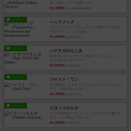
合いが楽しいゲーム盛り上が...
約12時間前
by nekomanma222
レビュー
ヘックメック
サイコロゲームです1から5までの数字と芋虫がか
かれたダイス。これを振っ...
約14時間前
by みいやん
レビュー
ハゲタカのえじき
超有名なゲームですが、初めてプレイしました。1
から15までのカードがプ...
約14時間前
by みいやん
レビュー
ジャスト・ワン
まぁ面白かった‼️よくテレビとかのバラエティなん
かで、お題がわからずに...
約14時間前
by みいやん
レビュー
ピタッコカルタ
ボドゲ相席会でプレイしましたひらがなが書かれ
たカードを2枚まで手をつけ...
約14時間前
by みいやん