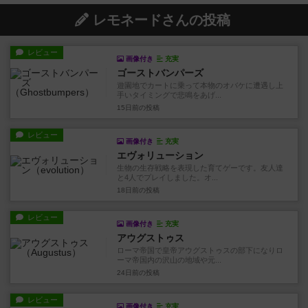
レモネードさんの投稿
レビュー
画像付き
充実
ゴーストバンパーズ
遊園地でカートに乗って本物のオバケに遭遇し上
手いタイミングで悲鳴をあげ...
15日前
の投稿
レビュー
画像付き
充実
エヴォリューション
生物の生存戦略を表現した育てゲーです。友人達
と4人でプレイしました。オ...
18日前
の投稿
レビュー
画像付き
充実
アウグストゥス
ローマ帝国で皇帝アウグストゥスの部下になりロ
ーマ帝国内の沢山の地域や元...
24日前
の投稿
レビュー
画像付き
充実