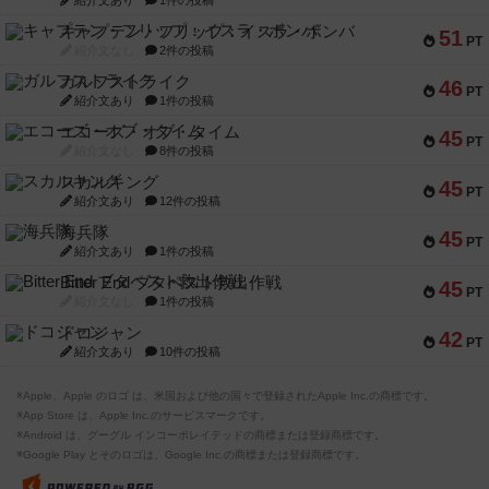
キャプテン・フリップ：イスラ・ボンバ
51
PT
紹介文なし
2件の投稿
ガルフストライク
46
PT
紹介文あり
1件の投稿
エコーズ・オブ・タイム
45
PT
紹介文なし
8件の投稿
スカルキング
45
PT
紹介文あり
12件の投稿
海兵隊
45
PT
紹介文あり
1件の投稿
Bitter End ブタペスト救出作戦
45
PT
紹介文なし
1件の投稿
ドコジャン
42
PT
紹介文あり
10件の投稿
※Apple、Apple のロゴ は、米国および他の国々で登録されたApple Inc.の商標です。
※App Store は、Apple Inc.のサービスマークです。
※Android は、グーグル インコーポレイテッドの商標または登録商標です。
※Google Play とそのロゴは、Google Inc.の商標または登録商標です。