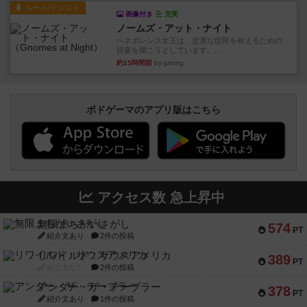
ルール/インスト
画像付き
充実
ノームズ・アット・ナイト
ベネボレンス女王は、忠実な臣民を称えるための
祝宴を開こうとしています。...
約15時間前
by jurong
ボドゲーマのアプリ版はこちら
アクセス数 急上昇中
無限まちがいさがし
574
PT
紹介文あり
2件の投稿
リワイルド：サウスアメリカ
389
PT
紹介文なし
2件の投稿
アンダー・ザ・テーブラー
378
PT
紹介文あり
1件の投稿