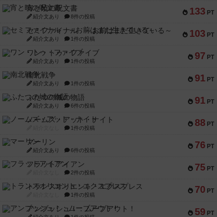
宵と暁の呪文書
133
PT
紹介文あり
8件の投稿
セミファイナル ～お前はまだ生きている～
103
PT
紹介文あり
1件の投稿
ワン・トゥ・ファイブ
97
PT
紹介文あり
1件の投稿
南北戦争
91
PT
紹介文あり
1件の投稿
ふたつの城の物語
91
PT
紹介文あり
6件の投稿
ノームズ・アット・ナイト
88
PT
紹介文なし
1件の投稿
マーリン
76
PT
紹介文あり
6件の投稿
フラットアイアン
75
PT
紹介文なし
2件の投稿
トランスオリエント・エクスプレス
70
PT
紹介文なし
1件の投稿
アンブッシュ！：ムーブアウト！
59
PT
紹介文あり
1件の投稿