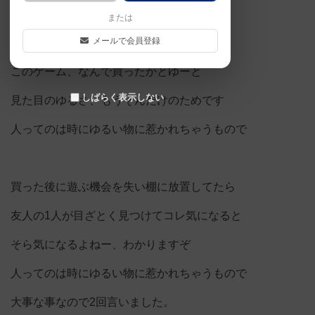
友人たちと5人でプレイしました。
または
メールで会員登録
このゲーム、なんで買ったかとゆーと
しばらく表示しない
見た目のゆるさ、もうそんだけのためです
人ってのは時にゆるい物に惹かれちゃうもので
買った後に遊ぶ機会を失い棚に放置してたら
友人の1人が目ざとく見つけてコレ気になると
そら気になるよねー、わかりますぞ
人ってのは時にゆるい物に惹かれちゃうもので
大事な事なので2回言いました。