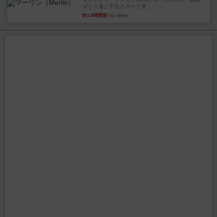
ダイス運と手札のカード運...
約14時間前
by oliber