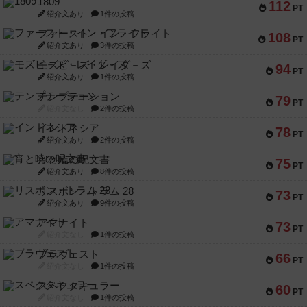
1809
112
PT
紹介文あり
1件の投稿
ファースト・イン・フライト
108
PT
紹介文あり
3件の投稿
モズビ－ズ・レイダ－ズ
94
PT
紹介文あり
1件の投稿
テンプテーション
79
PT
紹介文なし
2件の投稿
インドネシア
78
PT
紹介文あり
2件の投稿
宵と暁の呪文書
75
PT
紹介文あり
8件の投稿
リスボン・トラム 28
73
PT
紹介文あり
9件の投稿
アマナイト
73
PT
紹介文なし
1件の投稿
ブラヴェスト
66
PT
紹介文なし
1件の投稿
スペクタキュラー
60
PT
紹介文なし
1件の投稿