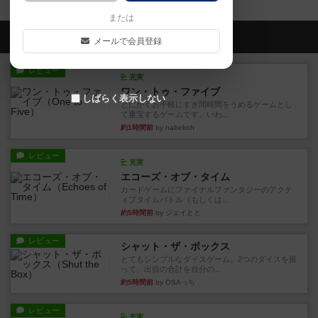
または
会員の新しい投稿
メールで会員登録
レビュー
充実
ワン・トゥ・ファイブ
しばらく表示しない
とにかくお手軽にすき間時間をうめるゲームとし
て重宝するゲームです。いわ...
約1時間前
by nabekoh
レビュー
充実
エコーズ・オブ・タイム
カードゲームにファイナルファンタジーのアクテ
ィブタイムバトル（もしくは...
約5時間前
by ジェイとと
レビュー
シャット・ザ・ボックス
とてもシンプルなダイスゲーム。2つのダイスを振
って、出目の合計を自分の...
約5時間前
by OSAっち
レビュー
充実