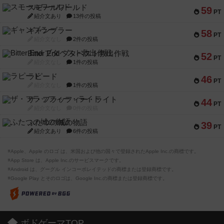
スモールワールド
59
PT
紹介文あり
13件の投稿
ギャンブラー
58
PT
紹介文なし
2件の投稿
Bitter End ブタペスト救出作戦
52
PT
紹介文なし
1件の投稿
ラピード
46
PT
紹介文なし
1件の投稿
ザ・フラッフィー・ライト
44
PT
紹介文なし
0件の投稿
ふたつの城の物語
39
PT
紹介文あり
6件の投稿
※Apple、Apple のロゴ は、米国および他の国々で登録されたApple Inc.の商標です。
※App Store は、Apple Inc.のサービスマークです。
※Android は、グーグル インコーポレイテッドの商標または登録商標です。
※Google Play とそのロゴは、Google Inc.の商標または登録商標です。
ボドゲーマTOP