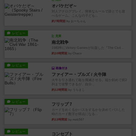
オバケだぞ～
対人アナログプレイ。簡単なルールで誰とでも遊
べるゲーム。こんなの子ども...
約7時間前
by おーちゃん
レビュー
充実
南北戦争
1983年にVictory Gamesが出版した『The Civil ...
約10時間前
by Chaco
レビュー
画像付き
ファイアー・ブルズ / 火牛陣
火牛を引き連れて敵を殲滅させる。縦か斜めで前2
列まで攻撃できるが、自分...
約12時間前
by うらまこ
レビュー
フリップ７
カードをめくるかパスをするかを決めてパスした
時のカード数字が得点になる...
約13時間前
by mob567
レビュー
コンセプト