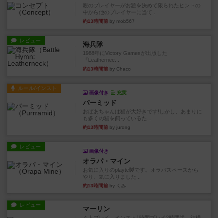
親のプレイヤーがお題を決めて限られたヒントの
中から他のプレイヤーに当て...
約13時間前
by mob567
レビュー
海兵隊
1988年にVictory Gamesが出版した
『Leathernec...
約13時間前
by Chaco
ルール/インスト
画像付き
充実
パーミッド
おばあちゃんは猫が大好きです!しかし、あまりに
も多くの猫を飼っているた...
約13時間前
by jurong
レビュー
画像付き
オラパ・マイン
お気に入りのplayte製です。オラパスペースから
やり、気に入りました...
約13時間前
by くみ
レビュー
マーリン
４人プレイ。インスト1時間プレイ2時間半。結構