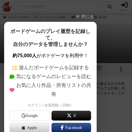
ログイン
閉じる
ボドゲーマTOP
ボードゲームの検索
浄土双六
掲示板
ボードゲームのプレイ履歴を記録し
て、
浄土双六
自分のデータを管理しませんか？
0件の掲示板
約75,000人
がボドゲーマを利用中！
遊んだボードゲームを記録する
1
1
トップ
画像
動画
レビュー
カフェ
気になるゲームのレビューを読む
ログインすると浄土双六に関する掲示板の作成やコメントの書き込みが出来
お気に入り作品・所有リストの共
るようになります。ルールの疑問やエラッタ情報、マニュアルでは判断し辛
い曖昧な表記等について会員同士で自由にコミュニケーションをとることが
有
出来ます。
ログイン / 会員登録（10秒）
ログイン/無料会員登録
Google
X
Apple
Facebook
浄土双六のトップに戻る