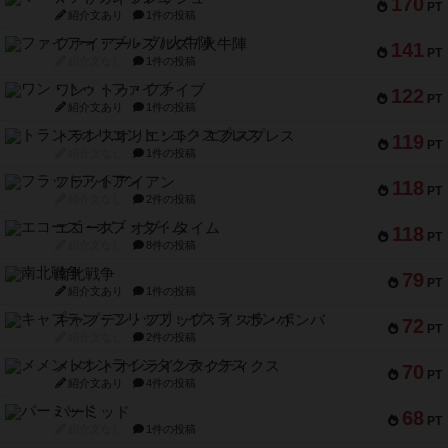
170
PT
紹介文あり
1件の投稿
ファイアー・ブルズ / 火牛陣
141
PT
紹介文なし
1件の投稿
ワン・トゥ・ファイブ
122
PT
紹介文あり
1件の投稿
トランスオリエント・エクスプレス
119
PT
紹介文なし
1件の投稿
フラットアイアン
118
PT
紹介文なし
2件の投稿
エコーズ・オブ・タイム
118
PT
紹介文なし
8件の投稿
南北戦争
79
PT
紹介文あり
1件の投稿
キャプテン・フリップ：イスラ・ボンバ
72
PT
紹介文なし
2件の投稿
メメントオンラインタクティクス
70
PT
紹介文あり
4件の投稿
パーミッド
68
PT
紹介文なし
1件の投稿