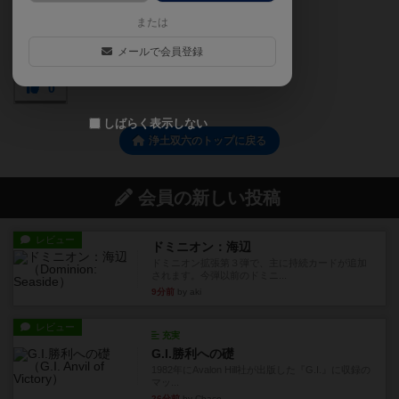
または
メールで会員登録
0
しばらく表示しない
浄土双六のトップに戻る
会員の新しい投稿
レビュー
ドミニオン：海辺
ドミニオン拡張第３弾で、主に持続カードが追加
されます。今弾以前のドミニ...
9分前
by aki
レビュー
充実
G.I.勝利への礎
1982年にAvalon Hill社が出版した『G.I.』に収録の
マッ...
26分前
by Chaco