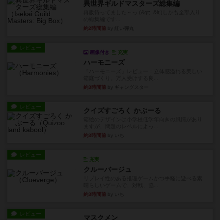
異世界ギルドマスターズ総集編
再販待ってました～っ (&gt;_&lt;)しかも全部入り
の総集編です...
約2時間前
by 紅い弾丸
レビュー
画像付き
充実
ハーモニーズ
『ハーモニーズ』レビュー：立体感溢れる美しい
箱庭づくり。万人受けする良...
約3時間前
by ギャングスター
レビュー
クイズすごろく かぶーる
箱絵のデザインは小学校低学年向きの風情があり
ますが、問題のレベルによっ...
約3時間前
by いち
レビュー
充実
クルーバージュ
リプレイ性のある推理ゲームかつ手軽に遊べる素
晴らしいゲームで、対戦、協...
約3時間前
by いち
レビュー
マスクメン