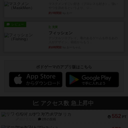
マスクメンすごい好き（プロレスも好き）。強い
やつを決めるというより、ジ...
約7時間前
by わー
レビュー
充実
フィッシェン
デジタルソロプレイ。毒のあるゲームを作るあの
人がデザイン。箱絵からもう...
約8時間前
by おーちゃん
ボドゲーマのアプリ版はこちら
アクセス数 急上昇中
リワイルド：サウスアメリカ
552
PT
紹介文なし
2件の投稿
マーケットフレッシュ