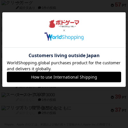
クリーグ
57
PT
紹介文あり
1件の投稿
セミファイナル ～お前はまだ生きている～
53
PT
紹介文あり
1件の投稿
ふたつの街の物語
52
PT
紹介文あり
18件の投稿
クランク! ：冒険者たち（拡張）
50
PT
紹介文あり
4件の投稿
とうほうの！
42
PT
紹介文なし
1件の投稿
スターマイン・ラミー ポケット
42
PT
紹介文あり
2件の投稿
海兵隊
39
PT
紹介文あり
1件の投稿
スーパーストア3000
39
PT
紹介文なし
1件の投稿
フリップ７：復讐心とともに
37
PT
紹介文なし
2件の投稿
※Apple、Apple のロゴ は、米国および他の国々で登録されたApple Inc.の商標です。