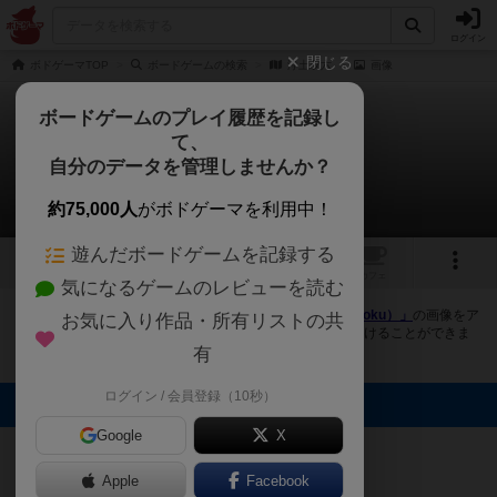
ログイン
閉じる
ボドゲーマTOP
ボードゲームの検索
浄土双六
画像
ボードゲームのプレイ履歴を記録し
て、
浄土双六
自分のデータを管理しませんか？
1件の画像
約75,000人
がボドゲーマを利用中！
遊んだボードゲームを記録する
1
1
トップ
画像
動画
レビュー
カフェ
気になるゲームのレビューを読む
ボドゲーマにログインすると、
「浄土双六（Joudo sugoroku）」
の画像をア
お気に入り作品・所有リストの共
ップロード出来たり、他のユーザーの投稿画像に評価を付けることができま
す。また、トップ6の画像は様々なページで表示されます。
有
ログイン / 会員登録（10秒）
トップに表示される画像
ボドゲーマ運営
Google
X
事務局
Apple
Facebook