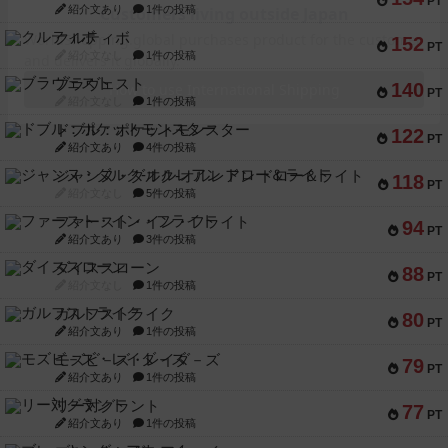
PT
紹介文あり
1件の投稿
クルティボ
152
PT
紹介文なし
1件の投稿
ブラヴェスト
140
PT
紹介文なし
1件の投稿
ドブル：ポケットモンスター
122
PT
紹介文あり
4件の投稿
ジャンヌ・ダルク-オルレアン ドロー＆ライト
118
PT
紹介文なし
5件の投稿
ファースト・イン・フライト
94
PT
紹介文あり
3件の投稿
ダイススローン
88
PT
紹介文なし
1件の投稿
ガルフストライク
80
PT
紹介文あり
1件の投稿
モズビ－ズ・レイダ－ズ
79
PT
紹介文あり
1件の投稿
リー対グラント
77
PT
紹介文あり
1件の投稿