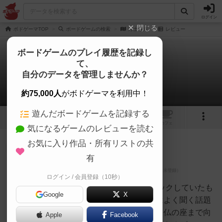
ログイン
閉じる
ボドゲーマTOP
ボードゲームの検索
浄土双六
レビュー
ボードゲームのプレイ履歴を記録し
て、
浄土双六
自分のデータを管理しませんか？
1件のレビュー
約75,000人
がボドゲーマを利用中！
遊んだボードゲームを記録する
1
1
トップ
画像
動画
レビュー
カフェ
気になるゲームのレビューを読む
お気に入り作品・所有リストの共
大賢者
155名
0名
0
有
ログイン / 会員登録（10秒）
ネクロス
ゲームマーケット2017春でチェックしていたも
Google
X
のをゲット。死後の六道輪廻とはよく聞く話題
ですが、輪廻の輪から抜け出して仏の座まで向
Apple
Facebook