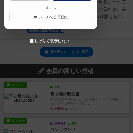
かうことが解脱。という体験ができるゲームで
または
す。円筒の中に丸めて頒布されているため、実
際広げてみると結構大きいです。A1版くらい。
メールで会員登録
また、丸まってい...
続きを読む（約9年前）
しばらく表示しない
浄土双六のトップに戻る
会員の新しい投稿
レビュー
充実
宵と暁の呪文書
4/5点呪文を修得したり使い魔にトークンを捧げた
りして得点を増やしてい...
約1時間前
by ワタル
レビュー
画像付き
充実
ワンラウンド