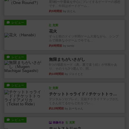
星5軽〜中量級を中心にプレイするゲーマーの感想
です。今回はボードゲーム...
約5時間前
by おとん
レビュー
充実
花火
ずっと前のドイツ年間ゲーム大賞ながら、シンプ
ルで簡単な小ゲームで今でも...
約8時間前
by tamio
レビュー
無限まちがいさがし
6つの場面カード（表、裏で違う絵）が何枚かあ
り、そのうち3つ選んで、同...
約10時間前
by ジェイとと
レビュー
充実
チケットトゥライド / チケットトゥライドアメリカ
デジタルソロプレイ。元祖チケライ？マップがた
くさん出てるからどれをプレ...
約12時間前
by おーちゃん
レビュー
画像付き
充実
ホットストリーク