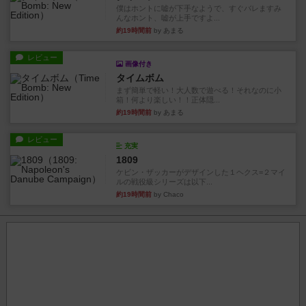
僕はホントに嘘が下手なようで、すぐバレますみ
んなホント、嘘が上手ですよ...
約19時間前
by あまる
レビュー
画像付き
タイムボム
まず簡単で軽い！大人数で遊べる！それなのに小
箱！何より楽しい！！正体隠...
約19時間前
by あまる
レビュー
充実
1809
ケビン・ザッカーがデザインした１ヘクス=２マイ
ルの戦役級シリーズは以下...
約19時間前
by Chaco