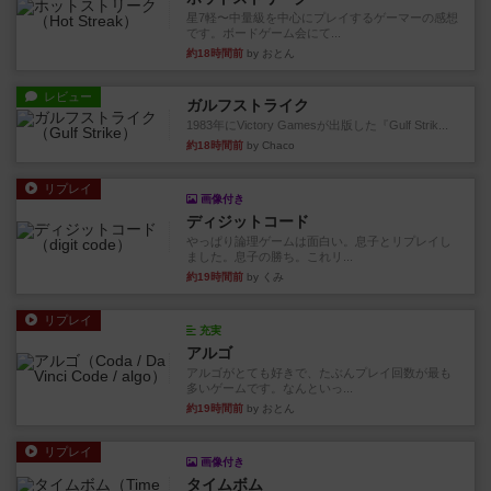
星7軽〜中量級を中心にプレイするゲーマーの感想
です。ボードゲーム会にて...
約18時間前
by おとん
レビュー
ガルフストライク
1983年にVictory Gamesが出版した『Gulf Strik...
約18時間前
by Chaco
リプレイ
画像付き
ディジットコード
やっぱり論理ゲームは面白い。息子とリプレイし
ました。息子の勝ち。これリ...
約19時間前
by くみ
リプレイ
充実
アルゴ
アルゴがとても好きで、たぶんプレイ回数が最も
多いゲームです。なんといっ...
約19時間前
by おとん
リプレイ
画像付き
タイムボム