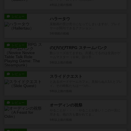
4年以上前
の投稿
レビュー
ハラータウ
某動画の受け売りになってしまいますが、プレイ
ヤーが関与できるアクション...
5年弱前
の投稿
レビュー
のびのびTRPG スチームパンク
数シリーズ出てますね。共通してるのは全員がゲ
ームマスター（ＧＭ。語り手...
5年以上前
の投稿
レビュー
スライドクエスト
とあるボードゲームカフェ。見知らぬ人3人とプレ
イ。その時私たちは一つの...
5年以上前
の投稿
レビュー
オーディンの祝祭
やることが・・・・やることが多い！この一言に
尽きる。他の方も書かれてま...
5年以上前
の投稿