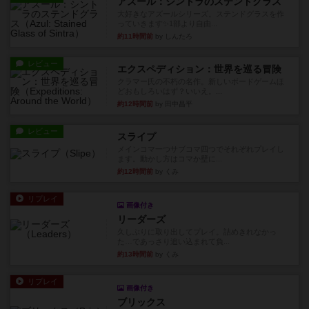
アズール：シントラのステンドグラス
大好きなアズールシリーズ。ステンドグラスを作
っていきます✨1部より自由...
約11時間前
by しんたろ
レビュー
エクスペディション：世界を巡る冒険
クラマー氏の不朽の名作。新しいボードゲームほ
どおもしろいはず？いいえ。...
約12時間前
by 田中昌平
レビュー
スライプ
メインコマ一つサブコマ四つでそれぞれプレイし
ます。動かし方はコマか壁に...
約12時間前
by くみ
リプレイ
画像付き
リーダーズ
久しぶりに取り出してプレイ。詰めきれなかっ
た…であっさり追い込まれて負...
約13時間前
by くみ
リプレイ
画像付き
ブリックス