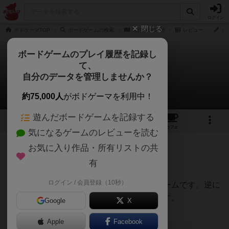
ログイン
閉じる
ボドゲーマTOP
ボードゲームの検索
時代劇3600秒
レビュー
さ
ボードゲームのプレイ履歴を記録し
て、
時代劇3600秒
自分のデータを管理しませんか？
さいスケさんのレビュー
約75,000人
がボドゲーマを利用中！
遊んだボードゲームを記録する
2
4
22
トップ
画像
動画
レビュー
カフェ
気になるゲームのレビューを読む
お気に入り作品・所有リストの共
188名
0名
0
5年以上前
有
ログイン / 会員登録（10秒）
時代劇のお約束を知らないと楽しめないゲームです。逆に
カケラでも知っていればむっちゃ楽しめます。
Google
X
Apple
Facebook