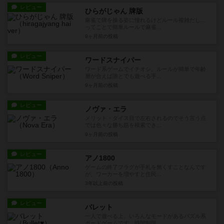
レビュー
ひらがじゃん 牌版
麻雀で牌を操る姿に憧れるけどルール複雑だし…
ってことで簡単ルールで麻雀...
9ヶ月前
の投稿
レビュー
ワードスナイパー
ワード系ゲームでイチオシ。ルールが簡単で年齢
層が合えば誰とでも遊べる手...
9ヶ月前
の投稿
レビュー
ノヴァ・エラ
メリット・ダイス目で左右されるのでそう言う点
では色々な勝ち筋を模索でき...
9ヶ月前
の投稿
レビュー
アノ1800
ゲームの終了フラグが手札を無くすことなんです
が、ワーカーを増やすと住民...
3年以上前
の投稿
レビュー
バレット
一人で遊べる上、いろんなモードがあるパズル系
ボードゲームです。時間制限...