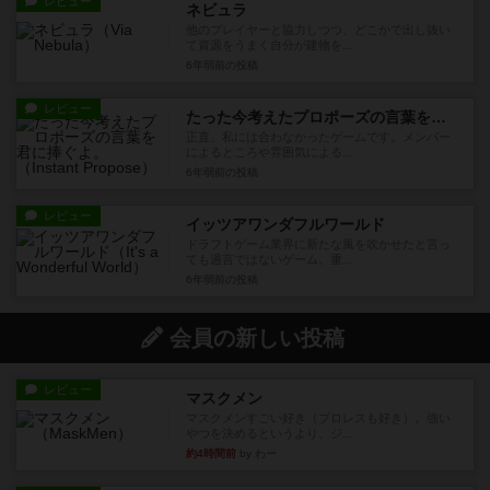
レビュー
ネビュラ
他のプレイヤーと協力しつつ、どこかで出し抜い
て資源をうまく自分が建物を...
6年弱前
の投稿
レビュー
たった今考えたプロポーズの言葉を君に捧ぐよ。
正直、私には合わなかったゲームです。メンバー
によるところや雰囲気による...
6年弱前
の投稿
レビュー
イッツアワンダフルワールド
ドラフトゲーム業界に新たな風を吹かせたと言っ
ても過言ではないゲーム。重...
6年弱前
の投稿
会員の新しい投稿
レビュー
マスクメン
マスクメンすごい好き（プロレスも好き）。強い
やつを決めるというより、ジ...
約4時間前
by わー