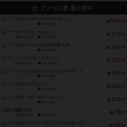
アクセス数 急上昇中
リワイルド：サウスアメリカ
552
PT
紹介文なし
2件の投稿
マーケットフレッシュ
170
PT
紹介文あり
1件の投稿
ファイアー・ブルズ / 火牛陣
141
PT
紹介文なし
1件の投稿
ワン・トゥ・ファイブ
122
PT
紹介文あり
1件の投稿
トランスオリエント・エクスプレス
119
PT
紹介文なし
1件の投稿
フラットアイアン
118
PT
紹介文なし
2件の投稿
エコーズ・オブ・タイム
118
PT
紹介文なし
8件の投稿
南北戦争
79
PT
紹介文あり
1件の投稿
キャプテン・フリップ：イスラ・ボンバ
72
PT