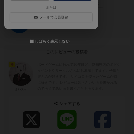
この投稿に
0
名が
ナイス！
しました
または
メールで会員登録
ナイス！
しばらく表示しない
このレビューの投稿者
ボードゲームに触れて10年ほど。愛知県内のボドゲ
神
イベントやサークルさんにお邪魔してます。子供と
遊ぶのが好きです。 サイコロを使ったゲームが特
に好きです。 レビューは皆さんいい面を書かれる
のであえて悪い面を書くこともあります。
さいスケ
シェアする