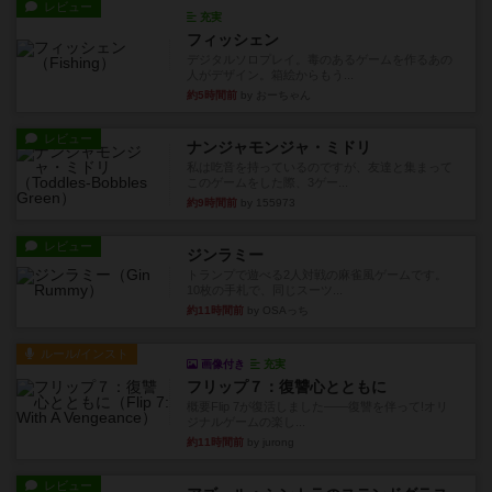
レビュー
充実
フィッシェン
デジタルソロプレイ。毒のあるゲームを作るあの
人がデザイン。箱絵からもう...
約5時間前
by おーちゃん
レビュー
ナンジャモンジャ・ミドリ
私は吃音を持っているのですが、友達と集まって
このゲームをした際、3ゲー...
約9時間前
by 155973
レビュー
ジンラミー
トランプで遊べる2人対戦の麻雀風ゲームです。
10枚の手札で、同じスーツ...
約11時間前
by OSAっち
ルール/インスト
画像付き
充実
フリップ７：復讐心とともに
概要Flip 7が復活しました――復讐を伴って!オリ
ジナルゲームの楽し...
約11時間前
by jurong
レビュー