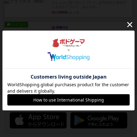
久しぶりに取り出してプレイ。記号担当と色担当
に分かれてプレイ。あかんか...
約13時間前
by くみ
レビュー
画像付き
ダグエイトチェス
チェスなのに、ほんの10分で終わります。動きで
敵のコマの種類が分かれば...
約13時間前
by くみ
レビュー
画像付き
充実
宝石の煌き：デュエル 偽造者
筆者が最も好きな2人用ボードゲームである『宝石
の煌めき デュエル』に、...
約14時間前
by 手動人形
ボドゲーマのアプリ版はこちら