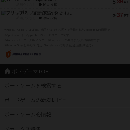
39
PT
紹介文なし
1件の投稿
フリップ７：復讐心とともに
37
PT
紹介文なし
2件の投稿
※Apple、Apple のロゴ は、米国および他の国々で登録されたApple Inc.の商標です。
※App Store は、Apple Inc.のサービスマークです。
※Android は、グーグル インコーポレイテッドの商標または登録商標です。
※Google Play とそのロゴは、Google Inc.の商標または登録商標です。
ボドゲーマTOP
ボードゲームを検索する
ボードゲームの新着レビュー
ボードゲーム会情報
メカニクス特集