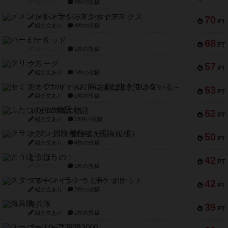
紹介文なし
2件の投稿
メメントオンラインタクティクス
70
PT
紹介文あり
4件の投稿
パーミッド
68
PT
紹介文なし
1件の投稿
クリーグ
57
PT
紹介文あり
1件の投稿
セミファイナル ～お前はまだ生きている～
53
PT
紹介文あり
1件の投稿
ふたつの街の物語
52
PT
紹介文あり
18件の投稿
クランク! ：冒険者たち（拡張）
50
PT
紹介文あり
4件の投稿
とうほうの！
42
PT
紹介文なし
1件の投稿
スターマイン・ラミー ポケット
42
PT
紹介文あり
2件の投稿
海兵隊
39
PT
紹介文あり
1件の投稿
スーパーストア3000