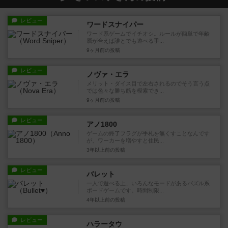
レビュー
ワードスナイパー
ワード系ゲームでイチオシ。ルールが簡単で年齢
層が合えば誰とでも遊べる手...
9ヶ月前
の投稿
レビュー
ノヴァ・エラ
メリット・ダイス目で左右されるのでそう言う点
では色々な勝ち筋を模索でき...
9ヶ月前
の投稿
レビュー
アノ1800
ゲームの終了フラグが手札を無くすことなんです
が、ワーカーを増やすと住民...
3年以上前
の投稿
レビュー
バレット
一人で遊べる上、いろんなモードがあるパズル系
ボードゲームです。時間制限...
4年以上前
の投稿
レビュー
ハラータウ