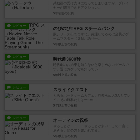
某動画の受け売りになってしまいますが、プレイ
ヤーが関与できるアクション...
5年弱前
の投稿
レビュー
のびのびTRPG スチームパンク
数シリーズ出てますね。共通してるのは全員がゲ
ームマスター（ＧＭ。語り手...
5年以上前
の投稿
レビュー
時代劇3600秒
時代劇のお約束を知らないと楽しめないゲームで
す。逆にカケラでも知ってい...
5年以上前
の投稿
レビュー
スライドクエスト
とあるボードゲームカフェ。見知らぬ人3人とプレ
イ。その時私たちは一つの...
5年以上前
の投稿
レビュー
オーディンの祝祭
やることが・・・・やることが多い！この一言に
尽きる。他の方も書かれてま...
5年以上前
の投稿