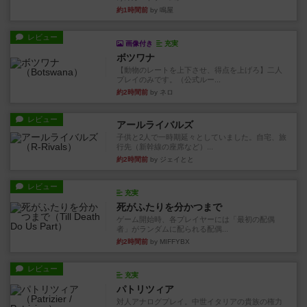
約1時間前
by 鳴屋
レビュー
画像付き
充実
ボツワナ
【動物のレートを上下させ、得点を上げろ】二人
プレイのみです。（公式ルー...
約2時間前
by ネロ
レビュー
アールライバルズ
子供と2人で一時期延々としていました。自宅、旅
行先（新幹線の座席など）...
約2時間前
by ジェイとと
レビュー
充実
死がふたりを分かつまで
ゲーム開始時、各プレイヤーには「最初の配偶
者」がランダムに配られる配偶...
約2時間前
by MIFFYBX
レビュー
充実
パトリツィア
対人アナログプレイ。中世イタリアの貴族の権力