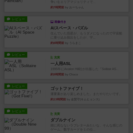
争いをエリアマジョリティで...
約7時間前
by おーちゃん
レビュー
画像付き
AIスペース・パズル
住んでいた惑星が、もうダメになったので宇宙船
に乗り込み脱出をしたが、宇...
約8時間前
by うらまこ
レビュー
充実
一人用ASL
1995年にAvalon Hill社が出版した『Solitair AS...
約9時間前
by Chaco
レビュー
ゴットファイブ！
運要素があり楽しめました。またやりたいです。
約13時間前
by 金賢守(キムヒョンス)
レビュー
充実
ダブルナイン
雑に死なないラブレターみたいな、そんな感じの
ゲーム。数字カードを１の位...