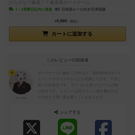
ひらがなで麻雀！？麻雀風ボードゲーム
1～2営業日以内に発送
日本語ルール付き/日本語版
4,980
¥
（税込）
カートに追加する
このレビューの投稿者
ボードゲームに触れて10年ほど。愛知県内のボドゲ
神
イベントやサークルさんにお邪魔してます。子供と
遊ぶのが好きです。 サイコロを使ったゲームが特
に好きです。 レビューは皆さんいい面を書かれる
のであえて悪い面を書くこともあります。
さいスケ
シェアする