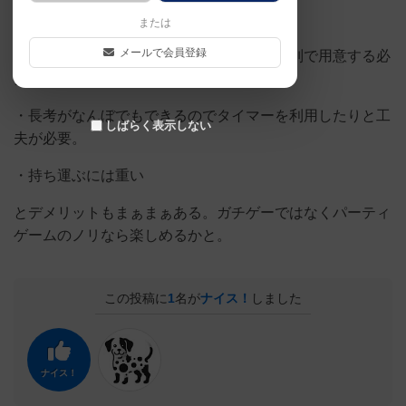
・言葉の認識が擦り合ってないと揉める
または
メールで会員登録
・点棒というかチップが付属してないので別で用意する必
要がある
・長考がなんぼでもできるのでタイマーを利用したりと工
しばらく表示しない
夫が必要。
・持ち運ぶには重い
とデメリットもまぁまぁある。ガチゲーではなくパーティ
ゲームのノリなら楽しめるかと。
この投稿に
1
名が
ナイス！
しました
ナイス！