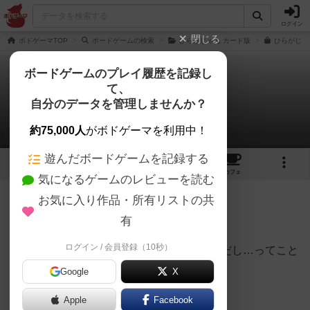
ログイン
閉じる
ボドゲーマTOP
ボードゲームの検索
ひらがじゃん カード版
ひらがじゃ
ボードゲームのプレイ履歴を記録し
て、
ひらがじゃん 牌版
自分のデータを管理しませんか？
さいスケさんのレビュー
約75,000人
がボドゲーマを利用中！
遊んだボードゲームを記録する
6
1
17
115
トップ
画像
動画
レビュー
カフェ
気になるゲームのレビューを読む
お気に入り作品・所有リストの共
274名
1名
0
9ヶ月前
有
ログイン / 会員登録（10秒）
麻雀で牌を操る姿に憧れるけどルール複雑だし…ってこと
で簡単ルールで麻雀的な雰囲気を味わえる。
Google
X
ただし
Apple
Facebook