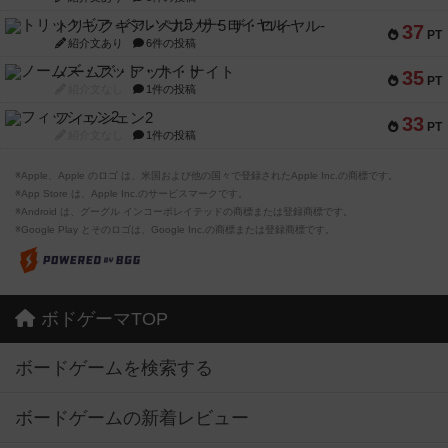
トリックギア - ペルソナ5 ザ・ロイヤル-
37
PT
紹介文あり
6件の投稿
ノームズ・アット・ナイト
35
PT
紹介文なし
1件の投稿
フィッシェン2
33
PT
紹介文なし
1件の投稿
※Apple、Apple のロゴ は、米国および他の国々で登録されたApple Inc.の商標です。
※App Store は、Apple Inc.のサービスマークです。
※Android は、グーグル インコーポレイテッドの商標または登録商標です。
※Google Play とそのロゴは、Google Inc.の商標または登録商標です。
ボドゲーマTOP
ボードゲームを検索する
ボードゲームの新着レビュー