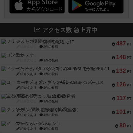
アクセス数 急上昇中
フリップ７：復讐心とともに
487
PT
紹介文なし
2件の投稿
コンテナ
148
PT
紹介文なし
1件の投稿
ドゥームド・バタリオンズ：ASLモジュール11
132
PT
紹介文あり
1件の投稿
コード・オブ・ブシドー：ASLモジュール8
126
PT
紹介文あり
1件の投稿
宝石の煌き：デュエル 偽造者
117
PT
紹介文なし
1件の投稿
クランク! ：冒険者たち（拡張）
101
PT
紹介文あり
4件の投稿
マーケットフレッシュ
80
PT
紹介文あり
1件の投稿