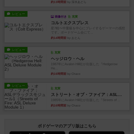
約13時間前
by 深水あどら
レビュー
画像付き
充実
コルトエクスプレス
星7軽〜中量級を中心にプレイするゲーマーの感想
です。ボードゲーム会にて...
約14時間前
by おとん
レビュー
充実
ヘッジロウ・ヘル
1987年にAvalon Hill社が出版した『Hedgerow
He...
約16時間前
by Chaco
レビュー
充実
ストリート・オブ・ファイア：ASLデラックスモジュール1
1985年にAvalon Hill社が出版した『Streets of ...
約16時間前
by Chaco
ボドゲーマのアプリ版はこちら