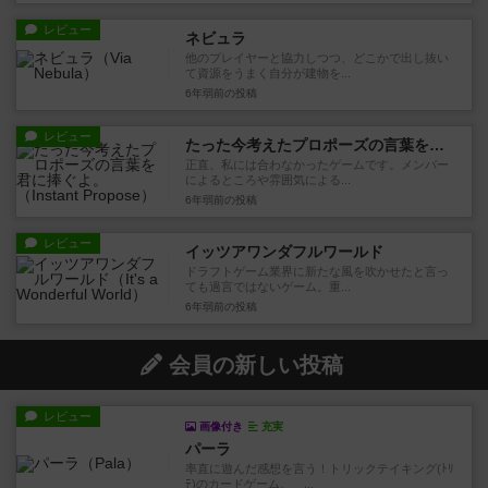
レビュー
ネビュラ
他のプレイヤーと協力しつつ、どこかで出し抜い
て資源をうまく自分が建物を...
6年弱前
の投稿
レビュー
たった今考えたプロポーズの言葉を君に捧ぐよ。
正直、私には合わなかったゲームです。メンバー
によるところや雰囲気による...
6年弱前
の投稿
レビュー
イッツアワンダフルワールド
ドラフトゲーム業界に新たな風を吹かせたと言っ
ても過言ではないゲーム。重...
6年弱前
の投稿
会員の新しい投稿
レビュー
画像付き
充実
パーラ
率直に遊んだ感想を言う！トリックテイキング(ﾄﾘ
ﾃ)のカードゲーム。 ...