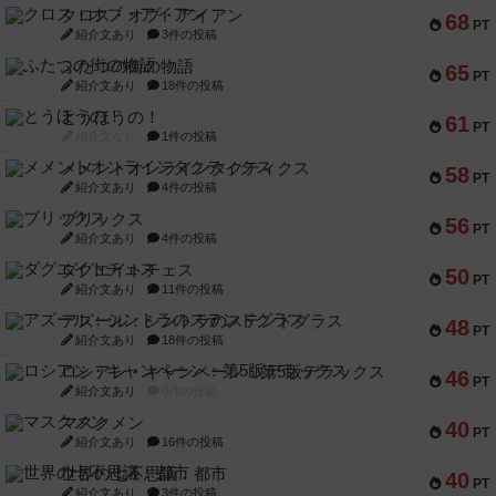
クロス・オブ・アイアン
68
PT
紹介文あり
3件の投稿
ふたつの街の物語
65
PT
紹介文あり
18件の投稿
とうほうの！
61
PT
紹介文なし
1件の投稿
メメントオンラインタクティクス
58
PT
紹介文あり
4件の投稿
ブリックス
56
PT
紹介文あり
4件の投稿
ダグエイトチェス
50
PT
紹介文あり
11件の投稿
アズール：シントラのステンドグラス
48
PT
紹介文あり
18件の投稿
ロシアン・キャンペーン：第5版デラックス
46
PT
紹介文あり
0件の投稿
マスクメン
40
PT
紹介文あり
16件の投稿
世界の七不思議：都市
40
PT
紹介文あり
3件の投稿