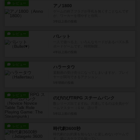
レビュー
アノ1800
ゲームの終了フラグが手札を無くすことなんです
が、ワーカーを増やすと住民...
3年以上前
の投稿
レビュー
バレット
一人で遊べる上、いろんなモードがあるパズル系
ボードゲームです。時間制限...
4年以上前
の投稿
レビュー
ハラータウ
某動画の受け売りになってしまいますが、プレイ
ヤーが関与できるアクション...
5年弱前
の投稿
レビュー
のびのびTRPG スチームパンク
数シリーズ出てますね。共通してるのは全員がゲ
ームマスター（ＧＭ。語り手...
5年以上前
の投稿
レビュー
時代劇3600秒
時代劇のお約束を知らないと楽しめないゲームで
す。逆にカケラでも知ってい...