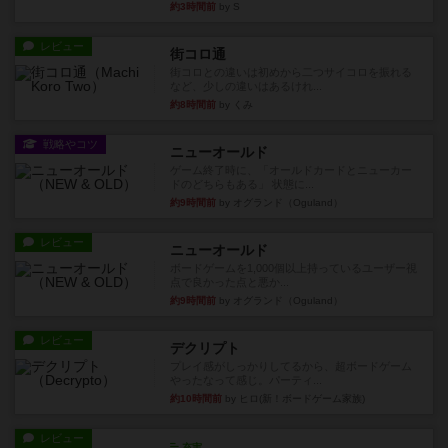
約3時間前
by S
レビュー
街コロ通
街コロとの違いは初めから二つサイコロを振れる
など、少しの違いはあるけれ...
約8時間前
by くみ
戦略やコツ
ニューオールド
ゲーム終了時に、「オールドカードとニューカー
ドのどちらもある」 状態に...
約9時間前
by オグランド（Oguland）
レビュー
ニューオールド
ボードゲームを1,000個以上持っているユーザー視
点で良かった点と悪か...
約9時間前
by オグランド（Oguland）
レビュー
デクリプト
プレイ感がしっかりしてるから、超ボードゲーム
やったなって感じ。パーティ...
約10時間前
by ヒロ(新！ボードゲーム家族)
レビュー
充実