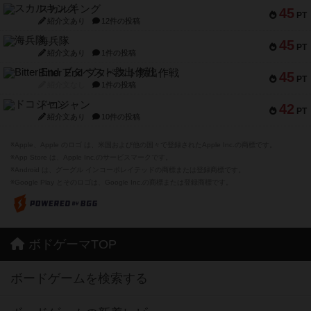
スカルキング
45
PT
紹介文あり
12件の投稿
海兵隊
45
PT
紹介文あり
1件の投稿
Bitter End ブタペスト救出作戦
45
PT
紹介文なし
1件の投稿
ドコジャン
42
PT
紹介文あり
10件の投稿
※Apple、Apple のロゴ は、米国および他の国々で登録されたApple Inc.の商標です。
※App Store は、Apple Inc.のサービスマークです。
※Android は、グーグル インコーポレイテッドの商標または登録商標です。
※Google Play とそのロゴは、Google Inc.の商標または登録商標です。
ボドゲーマTOP
ボードゲームを検索する