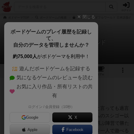
ログイン
閉じる
ボドゲーマTOP
ボードゲームの検索
イッツアワンダフルワールド 日本語版の通
ボードゲームのプレイ履歴を記録し
て、
イッツアワンダフルワールド
自分のデータを管理しませんか？
さいスケさんのレビュー
約75,000人
がボドゲーマを利用中！
遊んだボードゲームを記録する
16
2
48
253
トップ
画像
動画
レビュー
カフェ
気になるゲームのレビューを読む
お気に入り作品・所有リストの共
765名
4名
0
6年弱前
有
ログイン / 会員登録（10秒）
ドラフトゲーム業界に新たな風を吹かせたと言っても過言
ではないゲーム。重さは同じドラフトゲームのスシゴー以
Google
X
上7Wonder以下という個人的な印象です。選ぶ陣営で勝た
Apple
Facebook
せ方が変わるのでリプレイ性も高く、何より一人で遊べる