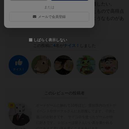
という点はこのコロナ禍の中ではとても評価したい。
または
一人プレイは通常ルールを一人用に改編したもので高得点
メールで会員登録
を目指すほかに、シナリオの要求を満たすようなものがあ
り、はっきり言って豊富です。
しばらく表示しない
この投稿に
4
名が
ナイス！
しました
ナイス！
このレビューの投稿者
ボードゲームに触れて10年ほど。愛知県内のボドゲ
神
イベントやサークルさんにお邪魔してます。子供と
遊ぶのが好きです。 サイコロを使ったゲームが特
に好きです。 レビューは皆さんいい面を書かれる
のであえて悪い面を書くこともあります。