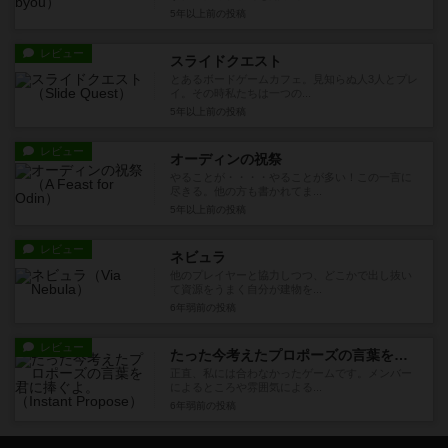
5年以上前
の投稿
レビュー
スライドクエスト
とあるボードゲームカフェ。見知らぬ人3人とプレ
イ。その時私たちは一つの...
5年以上前
の投稿
レビュー
オーディンの祝祭
やることが・・・・やることが多い！この一言に
尽きる。他の方も書かれてま...
5年以上前
の投稿
レビュー
ネビュラ
他のプレイヤーと協力しつつ、どこかで出し抜い
て資源をうまく自分が建物を...
6年弱前
の投稿
レビュー
たった今考えたプロポーズの言葉を君に捧ぐよ。
正直、私には合わなかったゲームです。メンバー
によるところや雰囲気による...
6年弱前
の投稿