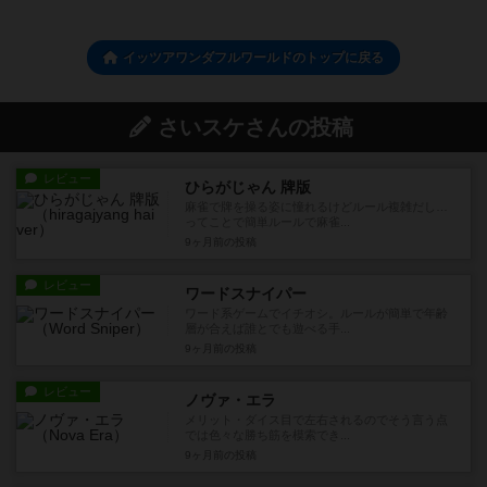
イッツアワンダフルワールドのトップに戻る
さいスケさんの投稿
レビュー
ひらがじゃん 牌版
麻雀で牌を操る姿に憧れるけどルール複雑だし…
ってことで簡単ルールで麻雀...
9ヶ月前
の投稿
レビュー
ワードスナイパー
ワード系ゲームでイチオシ。ルールが簡単で年齢
層が合えば誰とでも遊べる手...
9ヶ月前
の投稿
レビュー
ノヴァ・エラ
メリット・ダイス目で左右されるのでそう言う点
では色々な勝ち筋を模索でき...
9ヶ月前
の投稿