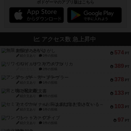
ボドゲーマのアプリ版はこちら
アクセス数 急上昇中
無限まちがいさがし
574
PT
紹介文あり
2件の投稿
リワイルド：サウスアメリカ
389
PT
紹介文なし
2件の投稿
アンダー・ザ・テーブラー
378
PT
紹介文あり
1件の投稿
宵と暁の呪文書
133
PT
紹介文あり
8件の投稿
セミファイナル ～お前はまだ生きている～
103
PT
紹介文あり
1件の投稿
ワン・トゥ・ファイブ
97
PT
紹介文あり
1件の投稿