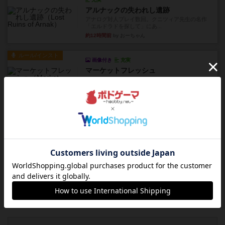
アルナックの失われし遺跡
アナログ対人プレイ数回。クニツィア先生の名作
「エルドラドを探して」にあ...
約12時間前
by おーちゃん
ルール/インスト
画像付き
充実
マーケットフレッシュ
目的あなたの店先に農産物の木箱を戦略的に積み
重ねて在庫を最大化し、競合...
約16時間前
by jurong
レビュー
メメントオンラインタクティクス
どんどん物量が増えて大変になっていく押し付け
合いが楽しいゲーム盛り上が...
約17時間前
by nekomanma222
レビュー
ヘックメック
サイコロゲームです1から5までの数字と芋虫がか
かれたダイス。これを振っ...
約18時間前
by みいやん