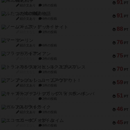
南北戦争
91
PT
紹介文あり
1件の投稿
ふたつの城の物語
91
PT
紹介文あり
6件の投稿
ノームズ・アット・ナイト
88
PT
紹介文なし
1件の投稿
マーリン
76
PT
紹介文あり
6件の投稿
フラットアイアン
75
PT
紹介文なし
2件の投稿
トランスオリエント・エクスプレス
70
PT
紹介文なし
1件の投稿
アンブッシュ！：ムーブアウト！
59
PT
紹介文あり
1件の投稿
キャプテン・フリップ：イスラ・ボンバ
51
PT
紹介文なし
2件の投稿
ガルフストライク
46
PT
紹介文あり
1件の投稿
エコーズ・オブ・タイム
45
PT
紹介文なし
8件の投稿