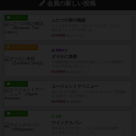
会員の新しい投稿
レビュー
ふたつの街の物語
タイルを4×4で並べて街づくりします。ただし、
街は各プレイヤーの間にあ...
約2時間前
by ジェイとと
ルール/インスト
画像付き
ざりかに将棋
３種類の駒だけが登場する超シンプルな将棋系ゲ
ーム入門作品です♪(＾＾)...
約2時間前
by あんちっく
レビュー
エージェントアベニュー
追いついたら勝ち。シンプルな ルールとで直感的
な 目的で、ボドゲ慣れし...
約2時間前
by daisdice
レビュー
充実
ウイングスパン
期待値を上げすぎた、というのが正直な感想。２
人で何度かプレイ。ここでも...