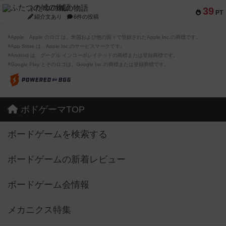
ふたつの城の物語
39
PT
紹介文あり
6件の投稿
※Apple、Apple のロゴ は、米国および他の国々で登録されたApple Inc.の商標です。
※App Store は、Apple Inc.のサービスマークです。
※Android は、グーグル インコーポレイテッドの商標または登録商標です。
※Google Play とそのロゴは、Google Inc.の商標または登録商標です。
ボドゲーマTOP
ボードゲームを検索する
ボードゲームの新着レビュー
ボードゲーム会情報
メカニクス特集