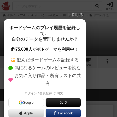
ログイン
閉じる
ボドゲーマTOP
ボードゲームの検索
時代劇3600秒
リプレイ日記
ボードゲームのプレイ履歴を記録し
て、
時代劇3600秒
自分のデータを管理しませんか？
0件のリプレイ日記
約75,000人
がボドゲーマを利用中！
遊んだボードゲームを記録する
2
4
22
トップ
画像
動画
レビュー
カフェ
気になるゲームのレビューを読む
お気に入り作品・所有リストの共
時代劇3600秒のトップに戻る
有
ログイン / 会員登録（10秒）
会員の新しい投稿
Google
X
レビュー
充実
Apple
Facebook
南北戦争