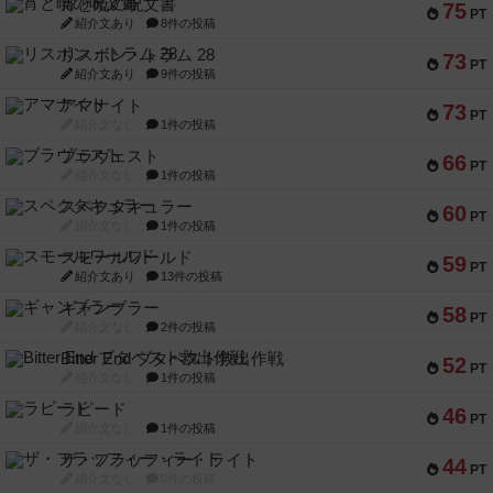
宵と暁の呪文書
75
PT
紹介文あり
8件の投稿
リスボン・トラム 28
73
PT
紹介文あり
9件の投稿
アマナイト
73
PT
紹介文なし
1件の投稿
ブラヴェスト
66
PT
紹介文なし
1件の投稿
スペクタキュラー
60
PT
紹介文なし
1件の投稿
スモールワールド
59
PT
紹介文あり
13件の投稿
ギャンブラー
58
PT
紹介文なし
2件の投稿
Bitter End ブタペスト救出作戦
52
PT
紹介文なし
1件の投稿
ラピード
46
PT
紹介文なし
1件の投稿
ザ・フラッフィー・ライト
44
PT
紹介文なし
0件の投稿