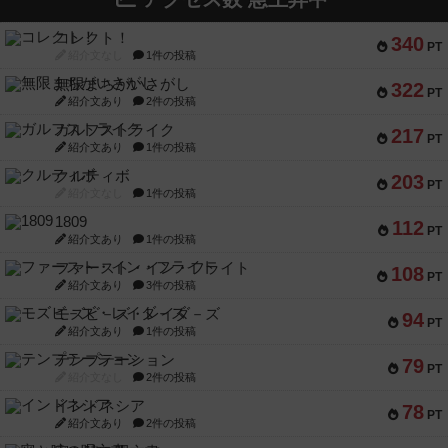
コレクト！
340
PT
紹介文なし
1件の投稿
無限まちがいさがし
322
PT
紹介文あり
2件の投稿
ガルフストライク
217
PT
紹介文あり
1件の投稿
クルティボ
203
PT
紹介文なし
1件の投稿
1809
112
PT
紹介文あり
1件の投稿
ファースト・イン・フライト
108
PT
紹介文あり
3件の投稿
モズビ－ズ・レイダ－ズ
94
PT
紹介文あり
1件の投稿
テンプテーション
79
PT
紹介文なし
2件の投稿
インドネシア
78
PT
紹介文あり
2件の投稿