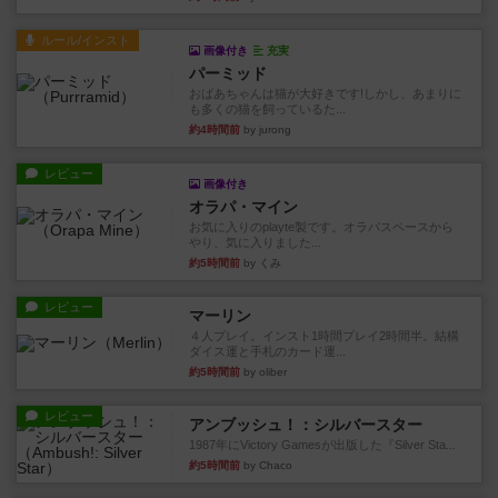
ルール/インスト
画像付き
充実
パーミッド
おばあちゃんは猫が大好きです!しかし、あまりに
も多くの猫を飼っているた...
約4時間前
by jurong
レビュー
画像付き
オラパ・マイン
お気に入りのplayte製です。オラパスペースから
やり、気に入りました...
約5時間前
by くみ
レビュー
マーリン
４人プレイ。インスト1時間プレイ2時間半。結構
ダイス運と手札のカード運...
約5時間前
by oliber
レビュー
アンブッシュ！：シルバースター
1987年にVictory Gamesが出版した『Silver Sta...
約5時間前
by Chaco