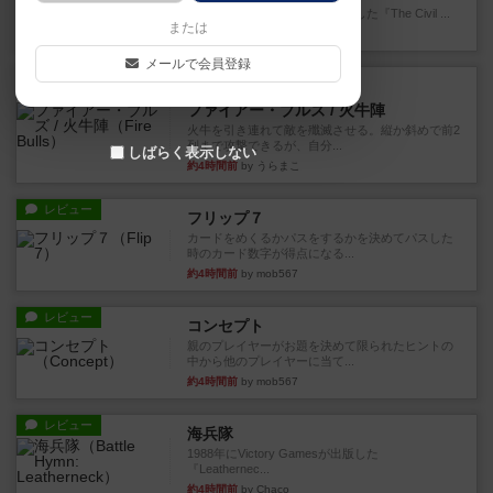
1983年にVictory Gamesが出版した『The Civil ...
または
約1時間前
by Chaco
メールで会員登録
レビュー
画像付き
ファイアー・ブルズ / 火牛陣
火牛を引き連れて敵を殲滅させる。縦か斜めで前2
列まで攻撃できるが、自分...
しばらく表示しない
約4時間前
by うらまこ
レビュー
フリップ７
カードをめくるかパスをするかを決めてパスした
時のカード数字が得点になる...
約4時間前
by mob567
レビュー
コンセプト
親のプレイヤーがお題を決めて限られたヒントの
中から他のプレイヤーに当て...
約4時間前
by mob567
レビュー
海兵隊
1988年にVictory Gamesが出版した
『Leathernec...
約4時間前
by Chaco