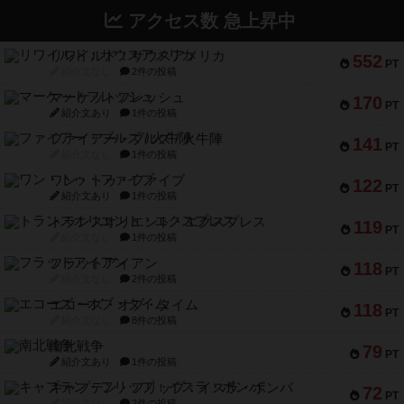
アクセス数 急上昇中
リワイルド：サウスアメリカ
552
PT
紹介文なし
2件の投稿
マーケットフレッシュ
170
PT
紹介文あり
1件の投稿
ファイアー・ブルズ / 火牛陣
141
PT
紹介文なし
1件の投稿
ワン・トゥ・ファイブ
122
PT
紹介文あり
1件の投稿
トランスオリエント・エクスプレス
119
PT
紹介文なし
1件の投稿
フラットアイアン
118
PT
紹介文なし
2件の投稿
エコーズ・オブ・タイム
118
PT
紹介文なし
8件の投稿
南北戦争
79
PT
紹介文あり
1件の投稿
キャプテン・フリップ：イスラ・ボンバ
72
PT
紹介文なし
2件の投稿