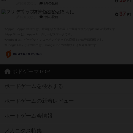
39
PT
紹介文なし
1件の投稿
フリップ７：復讐心とともに
37
PT
紹介文なし
2件の投稿
※Apple、Apple のロゴ は、米国および他の国々で登録されたApple Inc.の商標です。
※App Store は、Apple Inc.のサービスマークです。
※Android は、グーグル インコーポレイテッドの商標または登録商標です。
※Google Play とそのロゴは、Google Inc.の商標または登録商標です。
ボドゲーマTOP
ボードゲームを検索する
ボードゲームの新着レビュー
ボードゲーム会情報
メカニクス特集