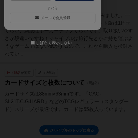
新版とコンパクト版の比較
（
5）
または
2020/10/1に日本語版新版が出たので買ってみました。一
メールで会員登録
番の違いはチップの大きさですね。コンパクト版は1円玉
くらい、新版はポーカーチップくらいです。取り扱いやす
さが段違いですね！ジャイプルは旅行先とかに持ち運ぶよ
しばらく表示しない
うなゲームではない気がするので、これから購入を検討さ
れてい...
475名
が閲覧
約8年前
カードサイズと枚数について
（
2）
カードサイズは88mm×63mmです。「CAC-
SL21T.C.G.HARD」などのTCGレギュラー（スタンダー
ド）スリーブが最適です。カードは55枚入っています。
ジャイプルのトップに戻る