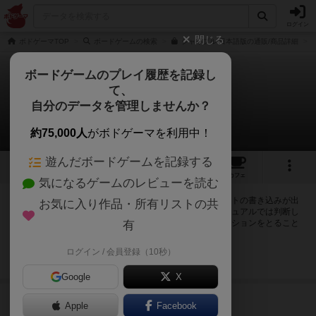
ログイン
閉じる
ボドゲーマTOP
ボードゲームの検索
ジャイプル 日本語版の通販/商品詳細
ボードゲームのプレイ履歴を記録し
て、
ジャイプル
自分のデータを管理しませんか？
2件の掲示板
約75,000人
がボドゲーマを利用中！
遊んだボードゲームを記録する
16
6
37
250
トップ
画像
動画
レビュー
カフェ
気になるゲームのレビューを読む
ログインするとジャイプルに関する掲示板の作成やコメントの書き込みが出
お気に入り作品・所有リストの共
来るようになります。ルールの疑問やエラッタ情報、マニュアルでは判断し
辛い曖昧な表記等について会員同士で自由にコミュニケーションをとること
有
が出来ます。
ログイン / 会員登録（10秒）
ログイン/無料会員登録
Google
X
1160名
が閲覧
6年弱前
Apple
Facebook