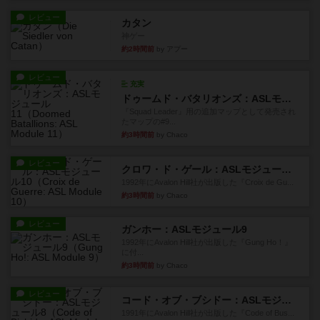
レビュー
カタン
神ゲー
約2時間前
by アプー
レビュー
充実
ドゥームド・バタリオンズ：ASLモジュール11
『Squad Leader』用の追加マップとして発売され
たマップの#9...
約3時間前
by Chaco
レビュー
クロワ・ド・ゲール：ASLモジュール10
1992年にAvalon Hill社が出版した『Croix de Gu...
約3時間前
by Chaco
レビュー
ガンホー：ASLモジュール9
1992年にAvalon Hill社が出版した『Gung Ho！』
に付...
約3時間前
by Chaco
レビュー
コード・オブ・ブシドー：ASLモジュール8
1991年にAvalon Hill社が出版した『Code of Bus...