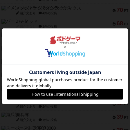
メメントオンラインタクティクス
70
PT
紹介文あり
4件の投稿
パーミッド
68
PT
紹介文なし
1件の投稿
クリーグ
57
PT
紹介文あり
1件の投稿
セミファイナル ～お前はまだ生きている～
53
PT
紹介文あり
1件の投稿
ふたつの街の物語
52
PT
紹介文あり
18件の投稿
クランク! ：冒険者たち（拡張）
50
PT
紹介文あり
4件の投稿
とうほうの！
42
PT
紹介文なし
1件の投稿
スターマイン・ラミー ポケット
42
PT
紹介文あり
2件の投稿
海兵隊
39
PT
紹介文あり
1件の投稿
スーパーストア3000