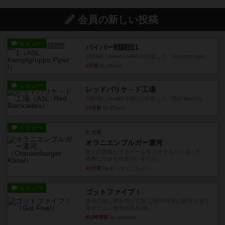
会員の新しい投稿
レビュー
パイパー戦闘団1
1993年にAvalon Hill社が出版した『Kampfgruppe...
4分前
by Chaco
レビュー
レッドバリケ－ド工場
1989年にAvalon Hill社が出版した『Red Barrica...
18分前
by Chaco
レビュー
充実
オラニエンブルガー運河
友人の所持してるゲームをさせてもらいました。
順番にできる作業のいずれか...
43分前
by おっちょこちょい
レビュー
ゴットファイブ！
自分の前に背を向けて並ぶ5枚の手札の数字を当て
るゲーム。相手の手札/場...
約2時間前
by daisdice