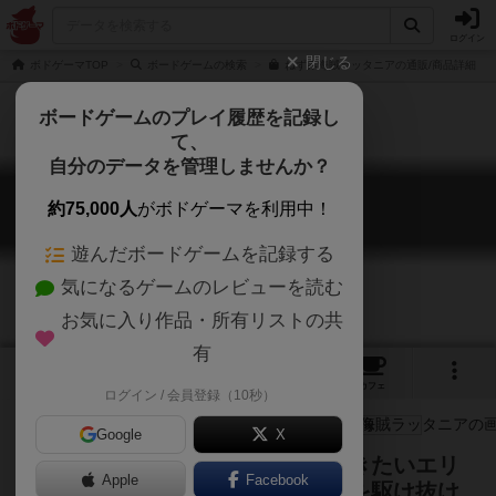
ログイン
閉じる
ボドゲーマTOP
ボードゲームの検索
ねずみ海賊ラッタニアの通販/商品詳細
ボードゲームのプレイ履歴を記録し
て、
自分のデータを管理しませんか？
ねずみ海賊ラッタニア
約75,000人
がボドゲーマを利用中！
Rattaneer
遊んだボードゲームを記録する
気になるゲームのレビューを読む
お気に入り作品・所有リストの共
有
3
2
6
トップ
画像
動画
レビュー
カフェ
ログイン / 会員登録（10秒）
Google
X
他プレイヤーの動向を読んで、行きたいエリ
Apple
Facebook
アへ。ねずみ海賊となって大海原を駆け抜け