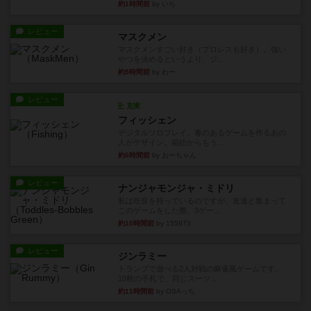
約1時間前
by いち
レビュー
マスクメン
マスクメンすごい好き（プロレスも好き）。強い
やつを決めるというより、ジ...
約5時間前
by わー
レビュー
充実
フィッシェン
デジタルソロプレイ。毒のあるゲームを作るあの
人がデザイン。箱絵からもう...
約6時間前
by おーちゃん
レビュー
ナンジャモンジャ・ミドリ
私は吃音を持っているのですが、友達と集まって
このゲームをした際、3ゲー...
約10時間前
by 155973
レビュー
ジンラミー
トランプで遊べる2人対戦の麻雀風ゲームです。
10枚の手札で、同じスーツ...
約11時間前
by OSAっち