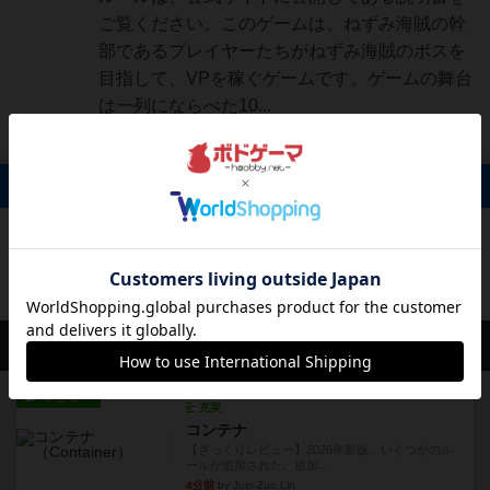
ご覧ください。このゲームは、ねずみ海賊の幹
部であるプレイヤーたちがねずみ海賊のボスを
目指して、VPを稼ぐゲームです。ゲームの舞台
は一列にならべた10...
続きを読む（9年弱前）
掲示板 0件
投稿を募集しています
会員の新しい投稿
レビュー
充実
コンテナ
【ざっくりレビュー】2026年新版、いくつかのル
ールが追加された。追加...
4分前
by Juin-Zuo Lin