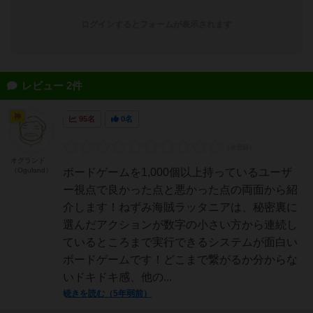
ログインするとフォームが表示されます
レビュー 2件
神
95名
0名
オグランド
（Oguland）
ボードゲームを1,000個以上持っているユーザ
ー視点で良かった点と悪かった点の両面から紹
介します！ねずみ海賊ラッタニアは、秘密裏に
選んだアクションが数字の小さい方から連続し
ているところまで実行できるシステムが面白い
ボードゲームです！どこまで繋がるか分からな
いドキドキ感、他の...
続きを読む（5年弱前）