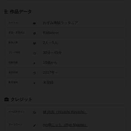
作品データ
ねずみ海賊ラッタニア
タイトル
Rattaneer
原題・英題表記
2人～5人
参加人数
30分～45分
プレイ時間
10歳から
対象年齢
2017年～
発売時期
未登録
参考価格
クレジット
林 尚志（Hisashi Hayashi）
ゲームデザイン
ryo@にゃも（Ryo Nyamo）
アートワーク