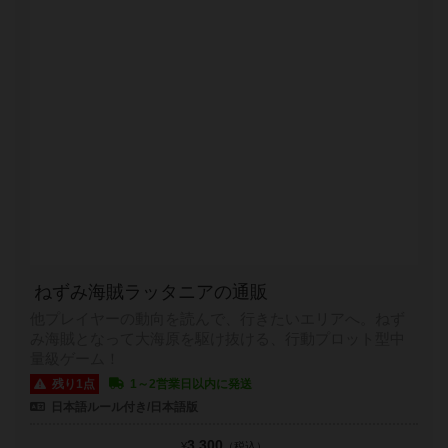
ねずみ海賊ラッタニアの通販
他プレイヤーの動向を読んで、行きたいエリアへ。ねず
み海賊となって大海原を駆け抜ける、行動プロット型中
量級ゲーム！
残り1点
1～2営業日以内に発送
日本語ルール付き/日本語版
3,300
¥
（税込）