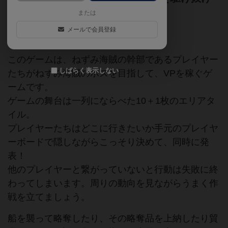
る、行動プロット型中量級ゲーム！
または
メールで会員登録
ゲームマーケット2017秋（東京）
このゲームは、ねずみ海賊の幹部であるプレイヤー
しばらく表示しない
たちがねずみ海賊のボスを目指して、VPを稼ぐゲ
ームです。
ゲームの舞台は一列にならべた10＋1枚のエリアタ
イル。
プレイヤーたちはどこに行きたいか手元のプレイヤ
ーボードで隠しながらこっそり決めて、同時に発
表！
他のプレイヤーと繋がっていないと行動は失敗に終
わってしまいます。周りの動向を見ながらうまく作
戦を立てましょう。
船を襲って略奪したり、その略奪品を上納したり貿