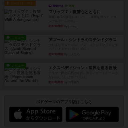
ルール/インスト
画像付き
充実
フリップ７：復讐心とともに
概要Flip 7が復活しました――復讐を伴って!オリ
ジナルゲームの楽し...
約12時間前
by jurong
レビュー
アズール：シントラのステンドグラス
大好きなアズールシリーズ。ステンドグラスを作
っていきます✨1部より自由...
約12時間前
by しんたろ
レビュー
エクスペディション：世界を巡る冒険
クラマー氏の不朽の名作。新しいボードゲームほ
どおもしろいはず？いいえ。...
約13時間前
by 田中昌平
ボドゲーマのアプリ版はこちら