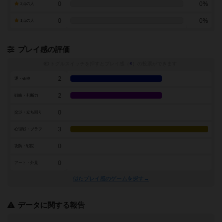
0
0%
2点の人
0
0%
1点の人
プレイ感の評価
トグルスイッチを押すとプレイ感（
※
）の投票ができます
2
運・確率
2
戦略・判断力
0
交渉・立ち回り
3
心理戦・ブラフ
0
攻防・戦闘
0
アート・外見
似たプレイ感のゲームを探す→
データに関する報告