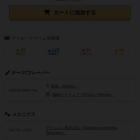
カートに追加する
マイボードゲーム登録者
43
122
20
90
興味あり
経験あり
お気に入り
持ってる
テーマ/フレーバー
動物（Animal）
主要登場人物/職業や生物
海賊/バイキング（Pirates / Vikings）
メカニクス
アクション事前決定（Simultaneous Action
行動に関する仕組み
Selection）