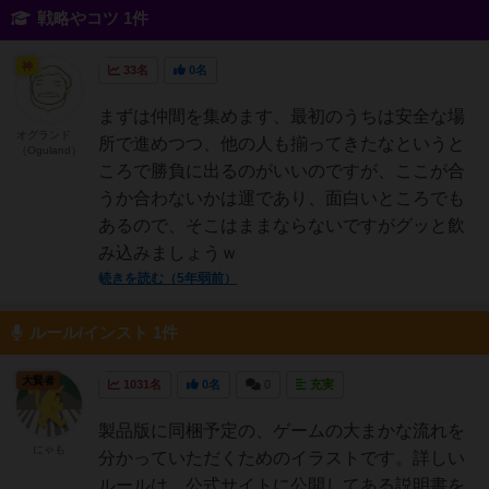
戦略やコツ 1件
神
33名
0名
まずは仲間を集めます、最初のうちは安全な場
オグランド
所で進めつつ、他の人も揃ってきたなというと
（Oguland）
ころで勝負に出るのがいいのですが、ここが合
うか合わないかは運であり、面白いところでも
あるので、そこはままならないですがグッと飲
み込みましょうｗ
続きを読む（5年弱前）
ルール/インスト 1件
大賢者
1031名
0名
0
充実
製品版に同梱予定の、ゲームの大まかな流れを
にゃも
分かっていただくためのイラストです。詳しい
ルールは、公式サイトに公開してある説明書を