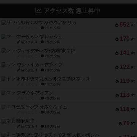
アクセス数 急上昇中
リワイルド：サウスアメリカ
552
PT
紹介文なし
2件の投稿
マーケットフレッシュ
170
PT
紹介文あり
1件の投稿
ファイアー・ブルズ / 火牛陣
141
PT
紹介文なし
1件の投稿
ワン・トゥ・ファイブ
122
PT
紹介文あり
1件の投稿
トランスオリエント・エクスプレス
119
PT
紹介文なし
1件の投稿
フラットアイアン
118
PT
紹介文なし
2件の投稿
エコーズ・オブ・タイム
118
PT
紹介文なし
8件の投稿
南北戦争
79
PT
紹介文あり
1件の投稿
キャプテン・フリップ：イスラ・ボンバ
72