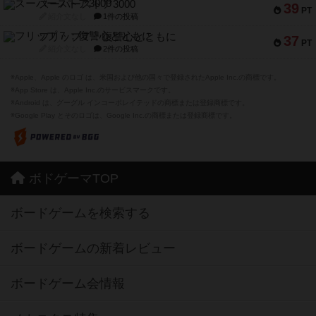
スーパーストア3000
39
PT
紹介文なし
1件の投稿
フリップ７：復讐心とともに
37
PT
紹介文なし
2件の投稿
※Apple、Apple のロゴ は、米国および他の国々で登録されたApple Inc.の商標です。
※App Store は、Apple Inc.のサービスマークです。
※Android は、グーグル インコーポレイテッドの商標または登録商標です。
※Google Play とそのロゴは、Google Inc.の商標または登録商標です。
ボドゲーマTOP
ボードゲームを検索する
ボードゲームの新着レビュー
ボードゲーム会情報