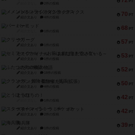
PT
紹介文なし
2件の投稿
メメントオンラインタクティクス
70
PT
紹介文あり
4件の投稿
パーミッド
68
PT
紹介文なし
1件の投稿
クリーグ
57
PT
紹介文あり
1件の投稿
セミファイナル ～お前はまだ生きている～
53
PT
紹介文あり
1件の投稿
ふたつの街の物語
52
PT
紹介文あり
18件の投稿
クランク! ：冒険者たち（拡張）
50
PT
紹介文あり
4件の投稿
とうほうの！
42
PT
紹介文なし
1件の投稿
スターマイン・ラミー ポケット
42
PT
紹介文あり
2件の投稿
海兵隊
39
PT
紹介文あり
1件の投稿