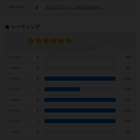
オカズブランド（OKAZU brand）
関連企業/団体
レーティング
レーティングを行うには
ログイン
が必要です
0
0%
10点の人
0
0%
9点の人
2
22%
8点の人
1
11%
7点の人
2
22%
6点の人
2
22%
5点の人
2
22%
4点の人
0
0%
3点の人