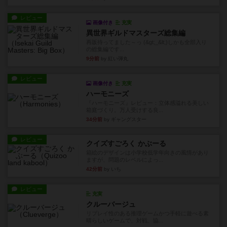
レビュー
画像付き
充実
異世界ギルドマスターズ総集編
再販待ってました～っ (&gt;_&lt;)しかも全部入り
の総集編です...
9分前
by 紅い弾丸
レビュー
画像付き
充実
ハーモニーズ
『ハーモニーズ』レビュー：立体感溢れる美しい
箱庭づくり。万人受けする良...
34分前
by ギャングスター
レビュー
クイズすごろく かぶーる
箱絵のデザインは小学校低学年向きの風情があり
ますが、問題のレベルによっ...
42分前
by いち
レビュー
充実
クルーバージュ
リプレイ性のある推理ゲームかつ手軽に遊べる素
晴らしいゲームで、対戦、協...