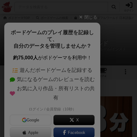
ログイン
閉じる
ボドゲーマTOP
ボードゲームの検索
イッツアワンダフルワールド 日本語版の通
ボードゲームのプレイ履歴を記録し
て、
イッツアワンダフルワールド
自分のデータを管理しませんか？
大ちゃん@ボードゲームルール専門ちゃんねるさんのルール/インスト
約75,000人
がボドゲーマを利用中！
遊んだボードゲームを記録する
16
2
48
253
トップ
画像
動画
レビュー
カフェ
気になるゲームのレビューを読む
お気に入り作品・所有リストの共
468名
2名
0
約6年前
有
ログイン / 会員登録（10秒）
Google
X
Apple
Facebook