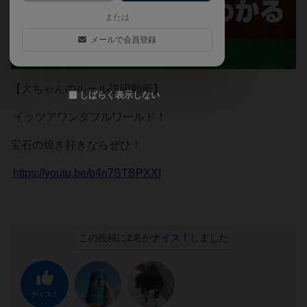
または
メールで会員登録
【大ちゃんのルール説明動画】
しばらく表示しない
イッツアワンダフルワールド！
宝石の煌き好きならぜひ！
https://
youtu.be/b4n7STBPXXI
この投稿に
2
名が
ナイス！
しました
ナイス！