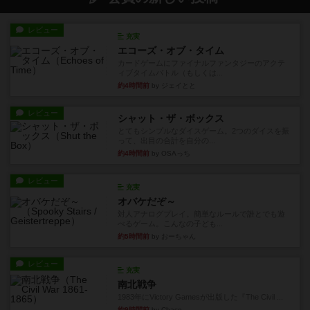
レビュー
充実
エコーズ・オブ・タイム
カードゲームにファイナルファンタジーのアクテ
ィブタイムバトル（もしくは...
約4時間前
by ジェイとと
レビュー
シャット・ザ・ボックス
とてもシンプルなダイスゲーム。2つのダイスを振
って、出目の合計を自分の...
約4時間前
by OSAっち
レビュー
充実
オバケだぞ～
対人アナログプレイ。簡単なルールで誰とでも遊
べるゲーム。こんなの子ども...
約5時間前
by おーちゃん
レビュー
充実
南北戦争
1983年にVictory Gamesが出版した『The Civil ...
約9時間前
by Chaco