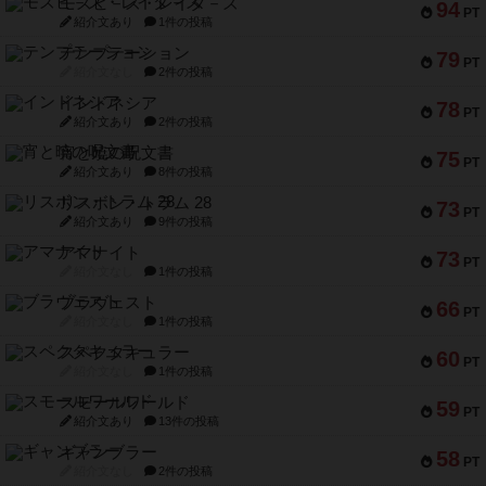
モズビ－ズ・レイダ－ズ
94
PT
紹介文あり
1件の投稿
テンプテーション
79
PT
紹介文なし
2件の投稿
インドネシア
78
PT
紹介文あり
2件の投稿
宵と暁の呪文書
75
PT
紹介文あり
8件の投稿
リスボン・トラム 28
73
PT
紹介文あり
9件の投稿
アマナイト
73
PT
紹介文なし
1件の投稿
ブラヴェスト
66
PT
紹介文なし
1件の投稿
スペクタキュラー
60
PT
紹介文なし
1件の投稿
スモールワールド
59
PT
紹介文あり
13件の投稿
ギャンブラー
58
PT
紹介文なし
2件の投稿