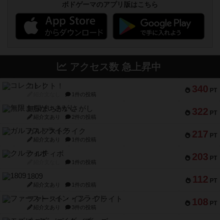
ボドゲーマのアプリ版はこちら
アクセス数 急上昇中
コレクト！
340
PT
紹介文なし
1件の投稿
無限まちがいさがし
322
PT
紹介文あり
2件の投稿
ガルフストライク
217
PT
紹介文あり
1件の投稿
クルティボ
203
PT
紹介文なし
1件の投稿
1809
112
PT
紹介文あり
1件の投稿
ファースト・イン・フライト
108
PT
紹介文あり
3件の投稿