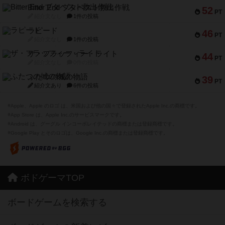
Bitter End ブタペスト救出作戦
52
PT
紹介文なし
1件の投稿
ラピード
46
PT
紹介文なし
1件の投稿
ザ・フラッフィー・ライト
44
PT
紹介文なし
0件の投稿
ふたつの城の物語
39
PT
紹介文あり
6件の投稿
※Apple、Apple のロゴ は、米国および他の国々で登録されたApple Inc.の商標です。
※App Store は、Apple Inc.のサービスマークです。
※Android は、グーグル インコーポレイテッドの商標または登録商標です。
※Google Play とそのロゴは、Google Inc.の商標または登録商標です。
ボドゲーマTOP
ボードゲームを検索する