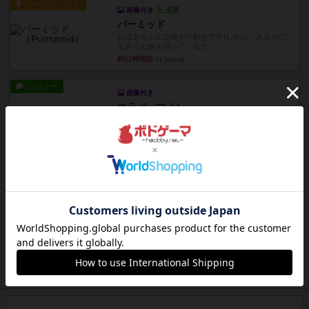
ルール/インスト
画像付き
充実
パーミッド
おばあちゃんは猫が大好きです!しかし、あまりに
も多くの猫を飼っているた...
約12時間前
by jurong
レビュー
画像付き
オラパ・マイン
お気に入りのplayte製です。オラパスペースから
やり、気に入りました...
約12時間前
by くみ
レビュー
マーリン
４人プレイ。インスト1時間プレイ2時間半。結構
ダイス運と手札のカード運...
約13時間前
by oliber
レビュー
アンブッシュ！：シルバースター
1987年にVictory Gamesが出版した『Silver Sta...
約13時間前
by Chaco