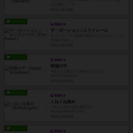
【ボードゲーム 】Verdant（ヴァーダント）を遊
んだ感想！！ ▼こ...
3年以上前
の投稿
レビュー
画像付き
ザ・ポーション / エリクシール
楽しいポイントを動画で解説▼こちらをクリック
▼https://yout...
3年以上前
の投稿
レビュー
画像付き
棺桶の中
▼楽しさを解説した動画はこちらから
▼https://youtu.be/...
3年以上前
の投稿
レビュー
画像付き
くねくね進め
くねくね進めの紹介動画です
https://youtu.be/A_V35...
3年以上前
の投稿
レビュー
画像付き