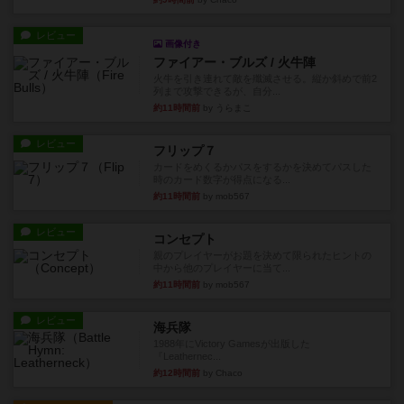
レビュー
画像付き
ファイアー・ブルズ / 火牛陣
火牛を引き連れて敵を殲滅させる。縦か斜めで前2
列まで攻撃できるが、自分...
約11時間前
by うらまこ
レビュー
フリップ７
カードをめくるかパスをするかを決めてパスした
時のカード数字が得点になる...
約11時間前
by mob567
レビュー
コンセプト
親のプレイヤーがお題を決めて限られたヒントの
中から他のプレイヤーに当て...
約11時間前
by mob567
レビュー
海兵隊
1988年にVictory Gamesが出版した
『Leathernec...
約12時間前
by Chaco