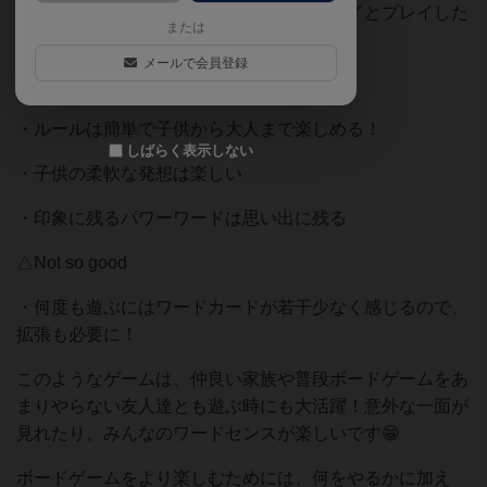
今回は子供たちを含めて、みんなでワイワイとプレイした
または
感想をピンポイントにまとめます。
メールで会員登録
◎Good
・ルールは簡単で子供から大人まで楽しめる！
しばらく表示しない
・子供の柔軟な発想は楽しい
・印象に残るパワーワードは思い出に残る
△Not so good
・何度も遊ぶにはワードカードが若干少なく感じるので、
拡張も必要に！
このようなゲームは、仲良い家族や普段ボードゲームをあ
まりやらない友人達とも遊ぶ時にも大活躍！意外な一面が
見れたり、みんなのワードセンスが楽しいです😁
ボードゲームをより楽しむためには、何をやるかに加え