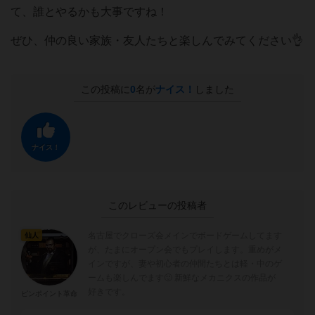
て、誰とやるかも大事ですね！
ぜひ、仲の良い家族・友人たちと楽しんでみてください👌
この投稿に
0
名が
ナイス！
しました
ナイス！
このレビューの投稿者
名古屋でクローズ会メインでボードゲームしてます
仙人
が、たまにオープン会でもプレイします。重めがメ
インですが、妻や初心者の仲間たちとは軽・中のゲ
ームも楽しんでます🙂 新鮮なメカニクスの作品が
好きです。
ピンポイント革命