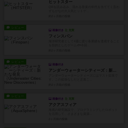
ヒットスター
QRを読み込み、流れる音楽の年代を当ててく言わ
ずもがなの大人気ヒットゲ...
約2ヶ月前
の投稿
レビュー
画像付き
充実
フィンスパン
海洋研究者として4週に渡り各業績を達成すること
を目的としたゲーム🐟今回...
約2ヶ月前
の投稿
レビュー
画像付き
アンダーウォーターシティーズ：新たな発見
アンダーウォーターシティーズにはマスト拡張で
す。この拡張なしだと正直こ...
約2ヶ月前
の投稿
レビュー
画像付き
充実
アクアスフィア
海底の研究施設で、プログラミングしたロボット
を活用して、さまざまな資源...
2ヶ月前
の投稿