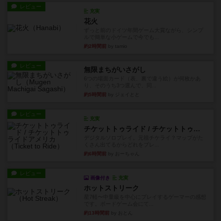
レビュー
充実
花火
ずっと前のドイツ年間ゲーム大賞ながら、シンプ
ルで簡単な小ゲームで今でも...
約2時間前
by tamio
レビュー
無限まちがいさがし
6つの場面カード（表、裏で違う絵）が何枚かあ
り、そのうち3つ選んで、同...
約5時間前
by ジェイとと
レビュー
充実
チケットトゥライド / チケットトゥライドアメリカ
デジタルソロプレイ。元祖チケライ？マップがた
くさん出てるからどれをプレ...
約6時間前
by おーちゃん
レビュー
画像付き
充実
ホットストリーク
星7軽〜中量級を中心にプレイするゲーマーの感想
です。ボードゲーム会にて...
約13時間前
by おとん