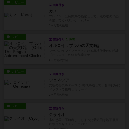
レビュー
画像付き
カノ
プレイヤーは狩野派の画家として、絵巻物の作品
を描いてくパズルゲーム！4...
2ヶ月前
の投稿
レビュー
画像付き
充実
オルロイ：プラハの天文時計
プラハのランドマークとされる機械仕掛けの時計
『オルロイ』の修復作業をテ...
2ヶ月前
の投稿
レビュー
画像付き
ジェネシア
文明の発展をテーマに3時代を通して、各時代毎に
ドラフトで獲得したカード...
2ヶ月前
の投稿
レビュー
画像付き
クライオ
氷の惑星に不時着してしまった乗組員を地下洞窟
に移住させてくテーマのワー...