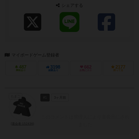
シェアする
マイボードゲーム登録者
487
3198
662
2177
興味あり
経験あり
お気に入り
持ってる
たまご
#1
3ヶ月前
このコメントは管理人により非表示にされ
ました
[退会者:152436]