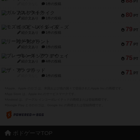
88
PT
紹介文なし
1件の投稿
ガルフストライク
80
PT
紹介文あり
1件の投稿
モズビ－ズ・レイダ－ズ
79
PT
紹介文あり
1件の投稿
リー対グラント
77
PT
紹介文あり
1件の投稿
ブレーキング・アウェイ
75
PT
紹介文あり
4件の投稿
ザ・フラッド
71
PT
紹介文なし
1件の投稿
※Apple、Apple のロゴ は、米国および他の国々で登録されたApple Inc.の商標です。
※App Store は、Apple Inc.のサービスマークです。
※Android は、グーグル インコーポレイテッドの商標または登録商標です。
※Google Play とそのロゴは、Google Inc.の商標または登録商標です。
ボドゲーマTOP