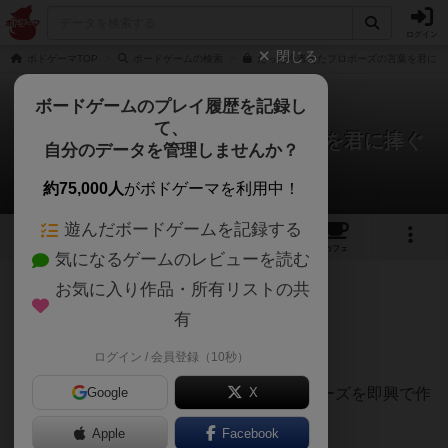
ログイン
閉じる
ボドゲーマTOP
ボードゲームの検索
たった今考えたプロポーズの言葉を君に捧
ボードゲームのプレイ履歴を記録し
て、
たった今考えたプロポーズの言葉を君に捧ぐ
自分のデータを管理しませんか？
よ。
ピンポイント革命さんのレビュー
約75,000人
がボドゲーマを利用中！
遊んだボードゲームを記録する
11
6
41
350
トップ
画像
動画
レビュー
カフェ
気になるゲームのレビューを読む
お気に入り作品・所有リストの共
197名
0名
1
3ヶ月前
有
ログイン / 会員登録（10秒）
親プレイヤーに気に入ってもらえるプロポーズを即興で作
Google
X
る大喜利ゲームです！
Apple
Facebook