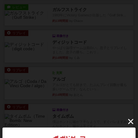
レビュー
ガルフストライク
1983年にVictory Gamesが出版した『Gulf Strik...
約13時間前
by Chaco
リプレイ
画像付き
ディジットコード
やっぱり論理ゲームは面白い。息子とリプレイし
ました。息子の勝ち。これリ...
約14時間前
by くみ
リプレイ
充実
アルゴ
アルゴがとても好きで、たぶんプレイ回数が最も
多いゲームです。なんといっ...
約14時間前
by おとん
リプレイ
画像付き
タイムボム
僕はホントに嘘が下手なようで、すぐバレますみ
んなホント、嘘が上手ですよ...
約14時間前
by あまる