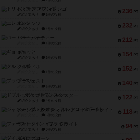
紹介文なし
1件の投稿
トリオンフ ア マレンゴ
236
PT
紹介文あり
1件の投稿
エレメンツ
232
PT
紹介文あり
4件の投稿
バー！パーティー
212
PT
紹介文なし
1件の投稿
ギョッと
154
PT
紹介文あり
1件の投稿
クルティボ
152
PT
紹介文なし
1件の投稿
ブラヴェスト
140
PT
紹介文なし
1件の投稿
ドブル：ポケットモンスター
122
PT
紹介文あり
4件の投稿
ジャンヌ・ダルク-オルレアン ドロー＆ライト
118
PT
紹介文なし
5件の投稿
ファースト・イン・フライト
94
PT
紹介文あり
3件の投稿
ダイススローン