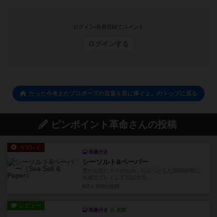
ログイン/会員登録でコメント
ログインする
たった今考えたプロポーズの言葉を君に捧ぐよ。のトップに戻る
ピンポイント革命さんの投稿
リプレイ
画像付き
シーソルト&ペーパー
妻がお気に入りのため、ちょっとした隙間時間に
夫婦でプレイして32試合目...
約2ヶ月前
の投稿
レビュー
画像付き
充実