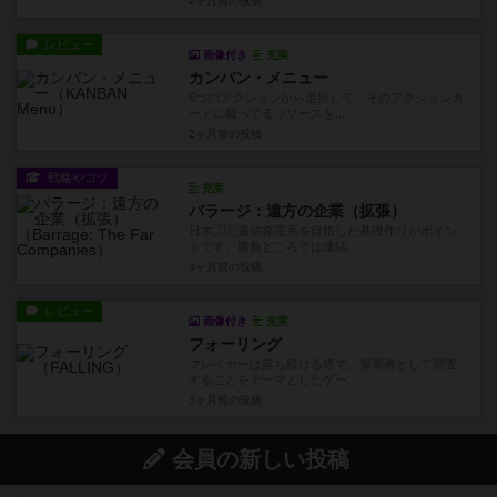
2ヶ月前
の投稿
レビュー
画像付き
充実
カンバン・メニュー
6つのアクションから選択して、そのアクションカ
ードに載ってるリソースを...
2ヶ月前
の投稿
戦略やコツ
充実
バラージ：遠方の企業（拡張）
日本🇯🇵連結発電系を目指した基礎作りがポイン
トです。勝負どころでは連結...
3ヶ月前
の投稿
レビュー
画像付き
充実
フォーリング
プレイヤーは落ち続ける塔で、探索者として調査
することをテーマとしたゲー...
3ヶ月前
の投稿
会員の新しい投稿