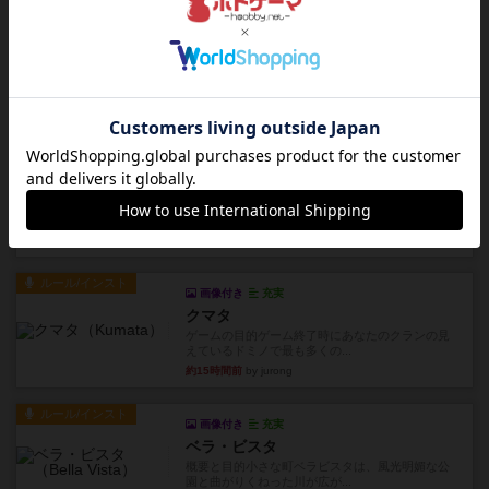
レビュー
画像付き
タイムボム
まず簡単で軽い！大人数で遊べる！それなのに小
箱！何より楽しい！！正体隠...
約14時間前
by あまる
レビュー
充実
1809
ケビン・ザッカーがデザインした１ヘクス=２マイ
ルの戦役級シリーズは以下...
約14時間前
by Chaco
ルール/インスト
画像付き
充実
クマタ
ゲームの目的ゲーム終了時にあなたのクランの見
えているドミノで最も多くの...
約15時間前
by jurong
ルール/インスト
画像付き
充実
ベラ・ビスタ
概要と目的小さな町ベラビスタは、風光明媚な公
園と曲がりくねった川が広が...