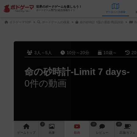
世界のボードゲームを楽しもう！
ボードゲーム専門の総合情報サイト
データベース
検
ボドゲーマTOP
ボードゲームの検索
命の砂時計 3版の通販/商品詳細
作
3人～5人
10分～20分
10歳～
2
命の砂時計-Limit 7 days-
0件の動画
2
12
47
ゲーム
トップ
画像
動画
レビュー
店舗/
カフェ