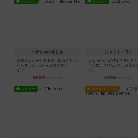
レビュー
レビュー
ハゲタカのえじき
ジャスト・ワン
超有名なゲームですが、初めてプレ
まぁ面白かった‼️よくテレビ
イしました。1から15までのカード
バラエティなんかで、お題が
がプ...
ずに...
約7時間前
by みいやん
約7時間前
by みいやん
レビュー
ルール/インスト