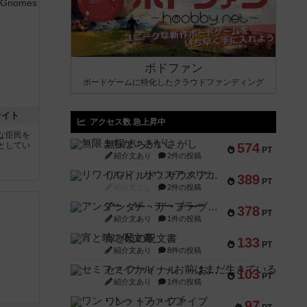
ボドファン
ボードゲームに特化したクラウドファンディング
ナイト
アクセス数 急上昇中
な臣民を
無限まちがいさがし
としてい
574
PT
紹介文あり
2件の投稿
リワイルド：サウスアメリカ
389
PT
紹介文なし
2件の投稿
アンダー・ザ・テーブラー
378
PT
紹介文あり
1件の投稿
宵と暁の呪文書
133
PT
紹介文あり
8件の投稿
セミファイナル ～お前はまだ生きている～
103
PT
紹介文あり
1件の投稿
ワン・トゥ・ファイブ
97