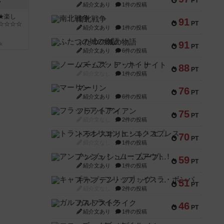
PT
ン
紹介文あり
1件の投稿
★楽し
南北戦争
91
PT
☆☆☆☆
紹介文あり
1件の投稿
ふたつの城の物語
91
k
PT
紹介文あり
6件の投稿
ノームズ・アット・ナイト
88
PT
紹介文なし
1件の投稿
マーリン
76
PT
紹介文あり
6件の投稿
フラットアイアン
75
PT
紹介文なし
2件の投稿
トランスオリエント・エクスプレス
70
PT
紹介文なし
1件の投稿
アンブッシュ！：ムーブアウト！
59
PT
紹介文あり
1件の投稿
キャプテン・フリップ：イスラ・ボンバ
51
PT
紹介文なし
2件の投稿
ガルフストライク
46
PT
紹介文あり
1件の投稿