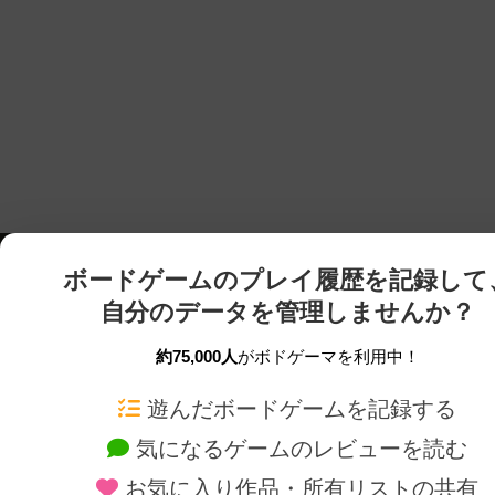
ボードゲームのプレイ履歴を記録して
自分のデータを管理しませんか？
約75,000人
がボドゲーマを利用中！
ボドゲーマTOP
ボードゲーム通販
遊んだボードゲームを記録する
気になるゲームのレビューを読む
ボードゲームを検索する
新作・再入荷情報
お気に入り作品・所有リストの共有
ボードゲームの新着レビュー
定番ボードゲームの通販