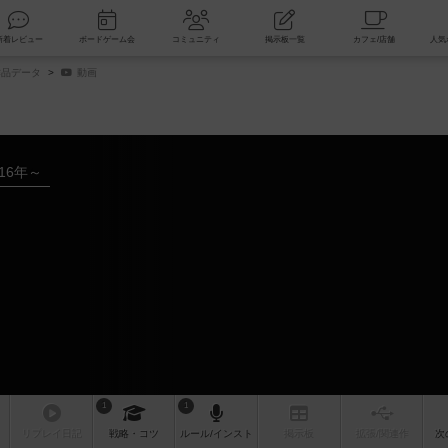
索
新着レビュー
ボードゲーム会
コミュニティ
掲示板一覧
品データ
動画
016年～
1
1
リプレイ
日記
戦略
・コツ
ルール
/インスト
掲示板
拡張/関連
作
次