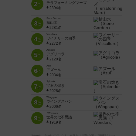
2
テラフォーミングマーズ
位
2394名
Stone Garden
3
枯山水
位
2281名
Viticulture
4
ワイナリーの四季
位
2272名
Agricola
5
アグリコラ
位
2120名
Azul
6
アズール
位
2034名
Splendor
7
宝石の煌き
位
2028名
Wingspan
8
ウイングスパン
位
2006名
7 Wonders
9
世界の七不思議
位
1919名
※Apple、Apple のロゴ は、米国および他の国々で登録された