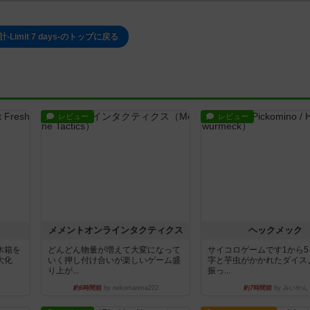
-Limit 7 days-のトップに戻る
レビュー
レビュー
ュ
メメントオンラインタクティクス
ヘックメック
木箱を
どんどん物量が増えて大変になって
サイコロゲームです1から
大化
いく押し付け合いが楽しいゲーム盛
字と芋虫がかかれたダイス
り上が...
振っ...
約6時間前
by nekomanma222
約7時間前
by みいやん