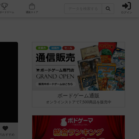
ログイン
カフェ/店舗
人気ボードゲーム
通販ストア
ボードゲーム通販
オンラインストアで7,500商品を販売中
のおすすめ