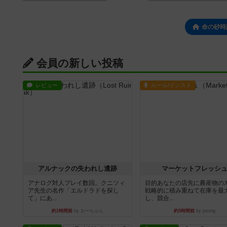
命の砂時計
会員の新しい投稿
レビュー
ルール/インスト
アルナックの失われし遺跡
マーケットフレッシ
アナログ対人プレイ数回。クニツィ
目的あなたの店先に農産物の
ア先生の名作「エルドラドを探し
戦略的に積み重ねて在庫を最
て」にあ...
し、競合...
約1時間前
by おーちゃん
約5時間前
by jurong