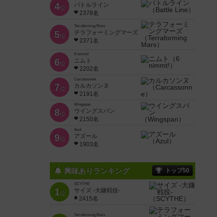
4
バトルライン
位
2378名
Terraforming Mars
5
テラフォーミングマーズ
位
2371名
6 nimmt!
6
ニムト
位
2202名
Carcassonne
7
カルカソンヌ
位
2191名
Wingspan
8
ウイングスパン
位
2150名
Azul
9
アズール
位
1903名
興味ありランキング
トップ50
SCYTHE
1
サイズ -大鎌戦役-
位
2415名
Terraforming Mars