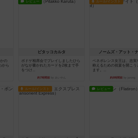
レビュー
ルール/インスト
ピタッコカルタ
ノームズ・アット・
とかの
ボドゲ相席会でプレイしましたひら
ベネボレンス女王は、忠実
わから
がなが書かれたカードを2枚まで手
称えるための祝宴を開こう
をつけ...
ます。...
約7時間前
by みいやん
約8時間前
by jurong
ルール/インスト
レビュー