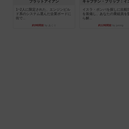
フラットアイアン
1~2人に限定された、エンジンビル
イスラ・ボンバを探しに出航!
ド系のシステム選んだ企業ボードに
を装備し、あなたの乗組員を
街で...
ら解...
約9時間前
by あくり
約12時間前
by jurong