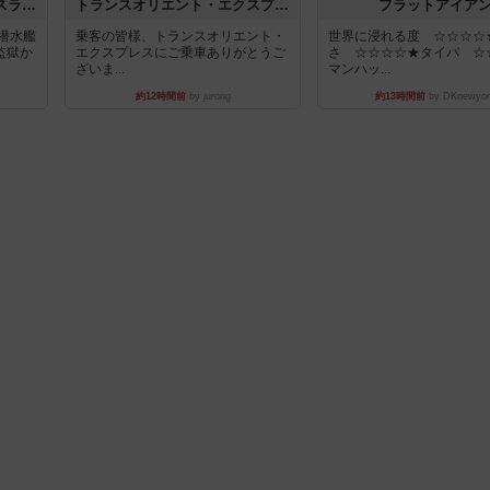
キャプテン・フリップ：イスラ・ボンバ
トランスオリエント・エクスプレス
フラットアイア
潜水艦
乗客の皆様、トランスオリエント・
世界に浸れる度 ☆☆☆☆
監獄か
エクスプレスにご乗車ありがとうご
さ ☆☆☆☆★タイパ ☆
ざいま...
マンハッ...
約12時間前
by jurong
約13時間前
by DKnewyor