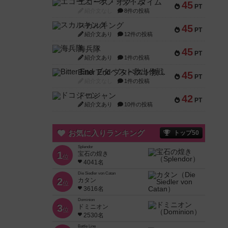
エコーズ・オブ・タイム
45
PT
紹介文なし
8件の投稿
スカルキング
45
PT
紹介文あり
12件の投稿
海兵隊
45
PT
紹介文あり
1件の投稿
Bitter End ブタペスト救出作戦
45
PT
紹介文なし
1件の投稿
ドコジャン
42
PT
紹介文あり
10件の投稿
お気に入りランキング
トップ50
Splendor
1
宝石の煌き
位
4041名
Die Siedler von Catan
2
カタン
位
3616名
Dominion
3
ドミニオン
位
2530名
Battle Line