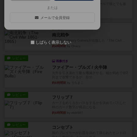
対人アナログプレイ。簡単なルールで誰とでも遊
または
べるゲーム。こんなの子ども...
21分前
by おーちゃん
メールで会員登録
レビュー
充実
南北戦争
1983年にVictory Gamesが出版した『The Civil ...
しばらく表示しない
約4時間前
by Chaco
レビュー
画像付き
ファイアー・ブルズ / 火牛陣
火牛を引き連れて敵を殲滅させる。縦か斜めで前2
列まで攻撃できるが、自分...
約6時間前
by うらまこ
レビュー
フリップ７
カードをめくるかパスをするかを決めてパスした
時のカード数字が得点になる...
約6時間前
by mob567
レビュー
コンセプト
親のプレイヤーがお題を決めて限られたヒントの