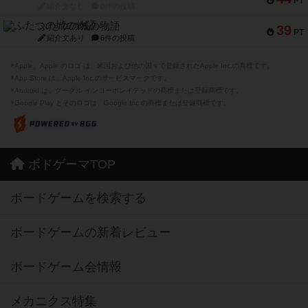
PT
紹介文なし
0件の投稿
ふたつの城の物語
39
PT
紹介文あり
6件の投稿
※Apple、Apple のロゴ は、米国および他の国々で登録されたApple Inc.の商標です。
※App Store は、Apple Inc.のサービスマークです。
※Android は、グーグル インコーポレイテッドの商標または登録商標です。
※Google Play とそのロゴは、Google Inc.の商標または登録商標です。
ボドゲーマTOP
ボードゲームを検索する
ボードゲームの新着レビュー
ボードゲーム会情報
メカニクス特集