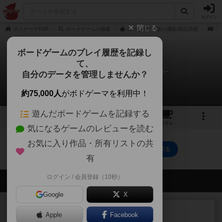
ログイン
閉じる
ボドゲーマTOP
ボードゲームの検索
命の砂時計 3版の通販/商品詳細
作
ボードゲームのプレイ履歴を記録し
て、
命の砂時計-Limit 7 days-
自分のデータを管理しませんか？
0件のリプレイ日記
約75,000人
がボドゲーマを利用中！
遊んだボードゲームを記録する
2
12
47
トップ
画像
動画
レビュー
カフェ
気になるゲームのレビューを読む
お気に入り作品・所有リストの共
命の砂時計-Limit 7 days-のトップに戻る
有
ログイン / 会員登録（10秒）
会員の新しい投稿
Google
X
レビュー
充実
Apple
Facebook
オバケだぞ～