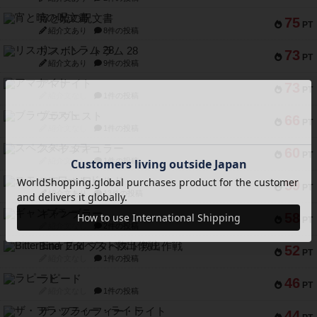
宵と暁の呪文書
75
PT
紹介文あり
8件の投稿
リスボン・トラム 28
73
PT
紹介文あり
9件の投稿
アマナイト
73
PT
紹介文なし
1件の投稿
ブラヴェスト
66
PT
紹介文なし
1件の投稿
スペクタキュラー
60
PT
紹介文なし
1件の投稿
スモールワールド
59
PT
紹介文あり
13件の投稿
ギャンブラー
58
PT
紹介文なし
2件の投稿
Bitter End ブタペスト救出作戦
52
PT
紹介文なし
1件の投稿
ラピード
46
PT
紹介文なし
1件の投稿
ザ・フラッフィー・ライト
44