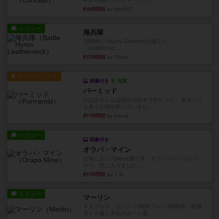
中から他のプレイヤーに当て...
約6時間前
by mob567
レビュー
海兵隊
1988年にVictory Gamesが出版した
『Leathernec...
約7時間前
by Chaco
ルール/インスト
画像付き
充実
パーミッド
おばあちゃんは猫が大好きです!しかし、あまりに
も多くの猫を飼っているた...
約7時間前
by jurong
レビュー
画像付き
オラパ・マイン
お気に入りのplayte製です。オラパスペースから
やり、気に入りました...
約7時間前
by くみ
レビュー
マーリン
４人プレイ。インスト1時間プレイ2時間半。結構
ダイス運と手札のカード運...