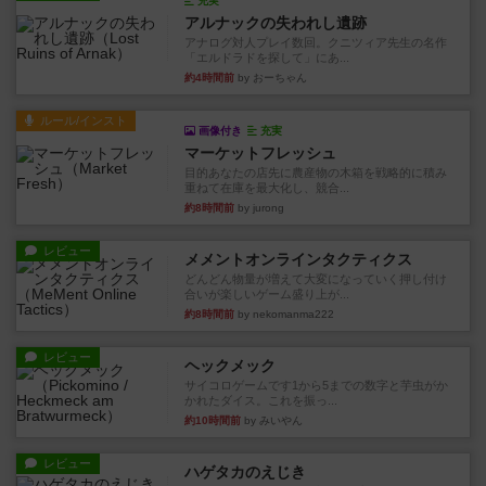
充実
アルナックの失われし遺跡
アナログ対人プレイ数回。クニツィア先生の名作
「エルドラドを探して」にあ...
約4時間前
by おーちゃん
ルール/インスト
画像付き
充実
マーケットフレッシュ
目的あなたの店先に農産物の木箱を戦略的に積み
重ねて在庫を最大化し、競合...
約8時間前
by jurong
レビュー
メメントオンラインタクティクス
どんどん物量が増えて大変になっていく押し付け
合いが楽しいゲーム盛り上が...
約8時間前
by nekomanma222
レビュー
ヘックメック
サイコロゲームです1から5までの数字と芋虫がか
かれたダイス。これを振っ...
約10時間前
by みいやん
レビュー
ハゲタカのえじき