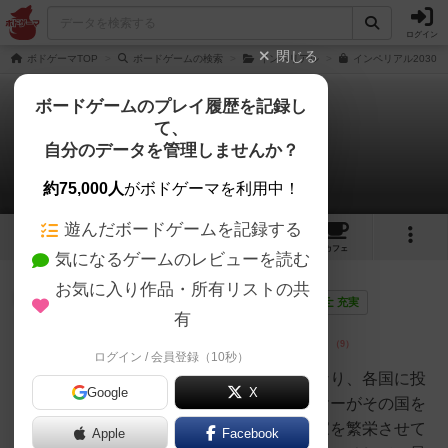
ログイン
閉じる
ボドゲーマTOP
ボードゲームの検索
インペリアル
インペリアル2030の
ボードゲームのプレイ履歴を記録し
て、
インペリアル2030
自分のデータを管理しませんか？
2件のレビュー
約75,000人
がボドゲーマを利用中！
遊んだボードゲームを記録する
4
2
9
トップ
画像
動画
レビュー
カフェ
気になるゲームのレビューを読む
お気に入り作品・所有リストの共
仙人
957名
3名
0
画像
充実
有
ログイン / 会員登録（10秒）
ピンポイント
革命
プレイヤーは国際的な投資家となり、各国に投
Google
X
資して最も投資しているプレイヤーがその国を
操ってアクションを選択し、国家を繁栄させて
Apple
Facebook