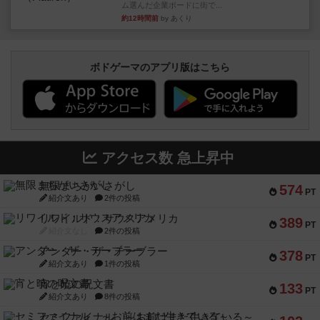
ム選んだ企業ボードに街で...
約12時間前
by あくり
ボドゲーマのアプリ版はこちら
アクセス数 急上昇中
無限まちがいさがし
574
PT
紹介文あり
2件の投稿
リワイルド：サウスアメリカ
389
PT
紹介文なし
2件の投稿
アンダー・ザ・テーブラー
378
PT
紹介文あり
1件の投稿
宵と暁の呪文書
133
PT
紹介文あり
8件の投稿
セミファイナル ～お前はまだ生きている～