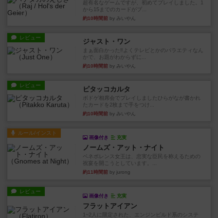
超有名なゲームですが、初めてプレイしました。1
から15までのカードがプ...
約10時間前
by みいやん
レビュー
ジャスト・ワン
まぁ面白かった‼️よくテレビとかのバラエティなん
かで、お題がわからずに...
約10時間前
by みいやん
レビュー
ピタッコカルタ
ボドゲ相席会でプレイしましたひらがなが書かれ
たカードを2枚まで手をつけ...
約10時間前
by みいやん
ルール/インスト
画像付き
充実
ノームズ・アット・ナイト
ベネボレンス女王は、忠実な臣民を称えるための
祝宴を開こうとしています。...
約11時間前
by jurong
レビュー
画像付き
充実
フラットアイアン
1~2人に限定された、エンジンビルド系のシステ