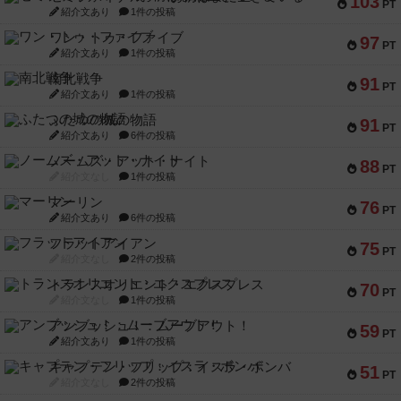
103
PT
紹介文あり
1件の投稿
ワン・トゥ・ファイブ
97
PT
紹介文あり
1件の投稿
南北戦争
91
PT
紹介文あり
1件の投稿
ふたつの城の物語
91
PT
紹介文あり
6件の投稿
ノームズ・アット・ナイト
88
PT
紹介文なし
1件の投稿
マーリン
76
PT
紹介文あり
6件の投稿
フラットアイアン
75
PT
紹介文なし
2件の投稿
トランスオリエント・エクスプレス
70
PT
紹介文なし
1件の投稿
アンブッシュ！：ムーブアウト！
59
PT
紹介文あり
1件の投稿
キャプテン・フリップ：イスラ・ボンバ
51
PT
紹介文なし
2件の投稿