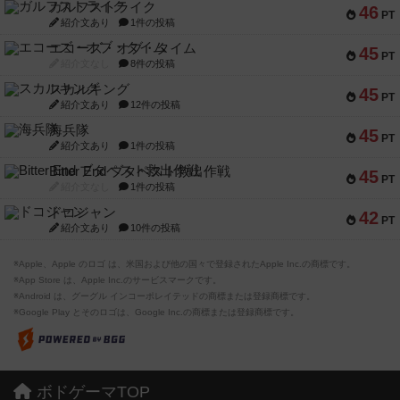
ガルフストライク
46
PT
紹介文あり
1件の投稿
エコーズ・オブ・タイム
45
PT
紹介文なし
8件の投稿
スカルキング
45
PT
紹介文あり
12件の投稿
海兵隊
45
PT
紹介文あり
1件の投稿
Bitter End ブタペスト救出作戦
45
PT
紹介文なし
1件の投稿
ドコジャン
42
PT
紹介文あり
10件の投稿
※Apple、Apple のロゴ は、米国および他の国々で登録されたApple Inc.の商標です。
※App Store は、Apple Inc.のサービスマークです。
※Android は、グーグル インコーポレイテッドの商標または登録商標です。
※Google Play とそのロゴは、Google Inc.の商標または登録商標です。
ボドゲーマTOP