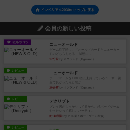
インペリアル2030のトップに戻る
会員の新しい投稿
戦略やコツ
ニューオールド
ゲーム終了時に、「オールドカードとニューカー
ドのどちらもある」 状態に...
17分前
by オグランド（Oguland）
レビュー
ニューオールド
ボードゲームを1,000個以上持っているユーザー視
点で良かった点と悪か...
20分前
by オグランド（Oguland）
レビュー
デクリプト
プレイ感がしっかりしてるから、超ボードゲーム
やったなって感じ。パーティ...
約1時間前
by ヒロ(新！ボードゲーム家族)
レビュー