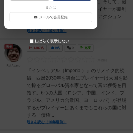
投資した債券を膨らしていきます。そして、最
または
終的に最も債券により稼いだプレイヤーが勝利
する投資を楽しめるゲームです。アクション
メールで会員登録
は、マックゲルツお馴染み...
続きを読む（10ヶ月前）
しばらく表示しない
勇者
1307名
9名
0
充実
Rei Asano
『インペリアル（Imperial）』のリメイク的続
編。西暦2030年を舞台にプレイヤーは大国を影
で操るグローバル資本家となって富の獲得を目
指す。6つの大国（ロシア、中国、インド、ブ
ラジル、アメリカ合衆国、ヨーロッパ）が登場
するがプレイヤーはあくまでもこれらの国に対
する「債権...
続きを読む（10年弱前）