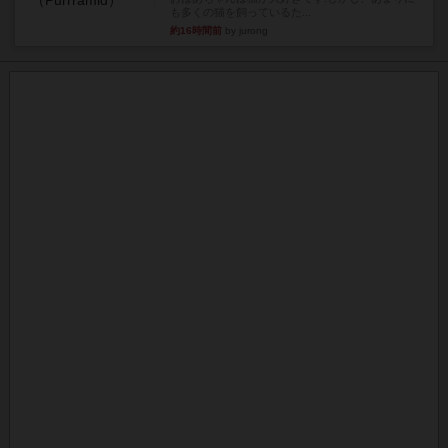
も多くの猫を飼っているた...
約16時間前
by jurong