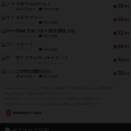
スモールワールド
59
PT
紹介文あり
13件の投稿
ギャンブラー
58
PT
紹介文なし
2件の投稿
Bitter End ブタペスト救出作戦
52
PT
紹介文なし
1件の投稿
ラピード
46
PT
紹介文なし
1件の投稿
ザ・フラッフィー・ライト
44
PT
紹介文なし
0件の投稿
ふたつの城の物語
39
PT
紹介文あり
6件の投稿
※Apple、Apple のロゴ は、米国および他の国々で登録されたApple Inc.の商標です。
※App Store は、Apple Inc.のサービスマークです。
※Android は、グーグル インコーポレイテッドの商標または登録商標です。
※Google Play とそのロゴは、Google Inc.の商標または登録商標です。
ボドゲーマTOP