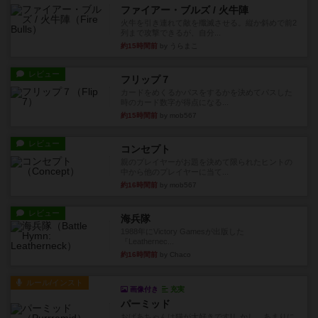
ファイアー・ブルズ / 火牛陣
火牛を引き連れて敵を殲滅させる。縦か斜めで前2
列まで攻撃できるが、自分...
約15時間前
by うらまこ
レビュー
フリップ７
カードをめくるかパスをするかを決めてパスした
時のカード数字が得点になる...
約15時間前
by mob567
レビュー
コンセプト
親のプレイヤーがお題を決めて限られたヒントの
中から他のプレイヤーに当て...
約16時間前
by mob567
レビュー
海兵隊
1988年にVictory Gamesが出版した
『Leathernec...
約16時間前
by Chaco
ルール/インスト
画像付き
充実
パーミッド
おばあちゃんは猫が大好きです!しかし、あまりに