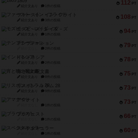
1809
112
PT
紹介文あり
1件の投稿
ファースト・イン・フライト
108
PT
紹介文あり
3件の投稿
モズビ－ズ・レイダ－ズ
94
PT
紹介文あり
1件の投稿
テンプテーション
79
PT
紹介文なし
2件の投稿
インドネシア
78
PT
紹介文あり
2件の投稿
宵と暁の呪文書
75
PT
紹介文あり
8件の投稿
リスボン・トラム 28
73
PT
紹介文あり
9件の投稿
アマナイト
73
PT
紹介文なし
1件の投稿
ブラヴェスト
66
PT
紹介文なし
1件の投稿
スペクタキュラー
60
PT
紹介文なし
1件の投稿