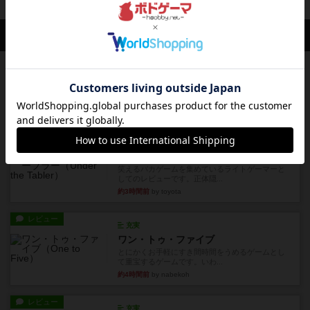
会員の新しい投稿
レビュー
花火：スターマイン
自分のカードは見えず他のプレイヤーのカードが
見える状態でカードを教えた...
22分前
by mob567
レビュー
充実
アンダー・ザ・テーブラー
笑えるバカゲームを集めているライトゲーマーと
してのレビューです。正体隠...
約3時間前
by toyota
レビュー
充実
ワン・トゥ・ファイブ
とにかくお手軽にすき間時間をうめるゲームとし
て重宝するゲームです。いわ...
約4時間前
by nabekoh
レビュー
充実