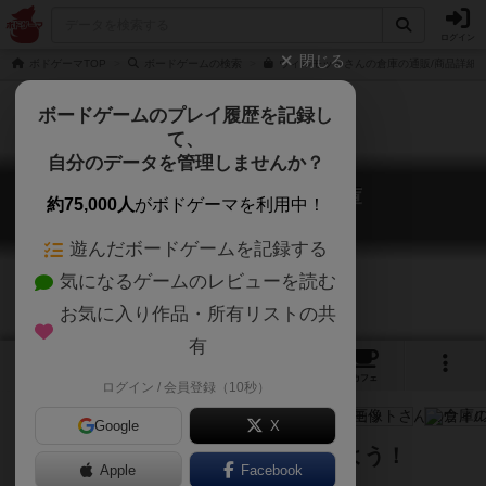
ログイン
閉じる
ボドゲーマTOP
ボードゲームの検索
ウィルモットさんの倉庫の通販/商品詳細
ボードゲームのプレイ履歴を記録し
て、
自分のデータを管理しませんか？
ウィルモットさんの倉庫
約75,000人
がボドゲーマを利用中！
Wilmot’s Warehouse
遊んだボードゲームを記録する
気になるゲームのレビューを読む
お気に入り作品・所有リストの共
有
4
3
15
トップ
画像
動画
レビュー
カフェ
ログイン / 会員登録（10秒）
Google
X
思いえがくチカラでタイルを覚えよう！
Apple
Facebook