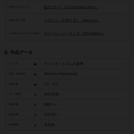
協力プレイ（Co-operative Play）
頻出するメカニクス
メモリー（記憶する）（Memory）
情報の扱い方等
ストーリーメイキング（Storytelling）
その他のメカニクスや仕組み
作品データ
ウィルモットさんの倉庫
タイトル
Wilmot’s Warehouse
原題・英題表記
2人～6人
参加人数
30分前後
プレイ時間
8歳から
対象年齢
2024年～
発売時期
未登録
参考価格