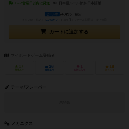
1～2営業日以内に発送
日本語ルール付き/日本語版
4,455
セール中
¥
（税込）
¥ 4,950（税込）
10%オフ
（¥ 495
）
セール期限まであと5日
カートに追加する
マイボードゲーム登録者
17
36
1
19
興味あり
経験あり
お気に入り
持ってる
テーマ/フレーバー
未登録
メカニクス