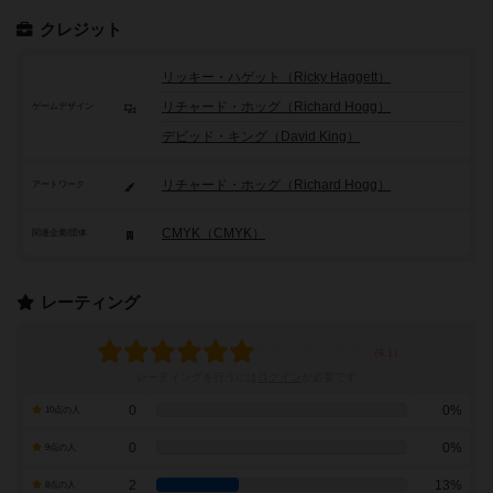
クレジット
リッキー・ハゲット（Ricky Haggett）
リチャード・ホッグ（Richard Hogg）
ゲームデザイン
デビッド・キング（David King）
リチャード・ホッグ（Richard Hogg）
アートワーク
CMYK（CMYK）
関連企業/団体
レーティング
レーティングを行うには
ログイン
が必要です
0
0%
10点の人
0
0%
9点の人
2
13%
8点の人