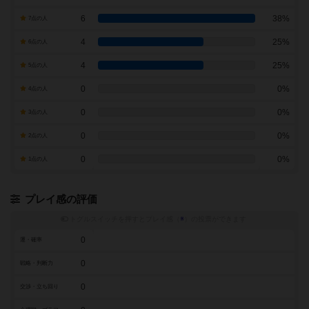
6
38%
7点の人
4
25%
6点の人
4
25%
5点の人
0
0%
4点の人
0
0%
3点の人
0
0%
2点の人
0
0%
1点の人
プレイ感の評価
トグルスイッチを押すとプレイ感（
※
）の投票ができます
0
運・確率
0
戦略・判断力
0
交渉・立ち回り