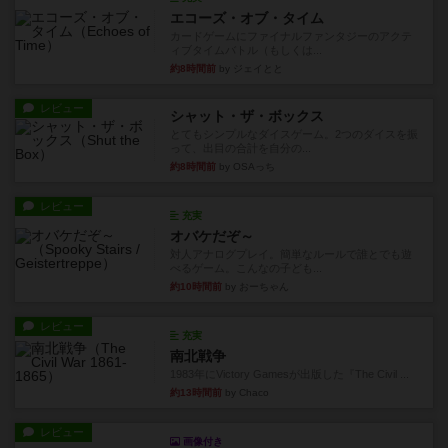
エコーズ・オブ・タイム
カードゲームにファイナルファンタジーのアクテ
ィブタイムバトル（もしくは...
約8時間前
by ジェイとと
レビュー
シャット・ザ・ボックス
とてもシンプルなダイスゲーム。2つのダイスを振
って、出目の合計を自分の...
約8時間前
by OSAっち
レビュー
充実
オバケだぞ～
対人アナログプレイ。簡単なルールで誰とでも遊
べるゲーム。こんなの子ども...
約10時間前
by おーちゃん
レビュー
充実
南北戦争
1983年にVictory Gamesが出版した『The Civil ...
約13時間前
by Chaco
レビュー
画像付き