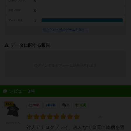
0
心理戦・ブラフ
0
攻防・戦闘
1
アート・外見
似たプレイ感のゲームを探す→
データに関する報告
ログインするとフォームが表示されます
レビュー 3件
仙人
98名
0名
0
充実
おーちゃん
対人アナログプレイ。みんなで倉庫に絵柄を置