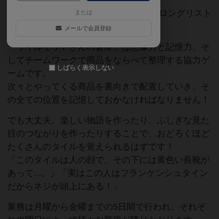
ドイツ年間ゲーム大賞2026、赤ポーンロングリスト
または
入り作品！
メールで会員登録
「ウィルモットさんの倉庫」は想像力と記憶力、そ
してチームワークで商品をならべて整理する協力ゲ
しばらく表示しない
ームです。
次々とやってくる商品を裏向きで配置していき、そ
の全ての位置を記憶しておかなければなりません！
でも大丈夫。楽しい物語を作ったり、ふしぎな見た
目のつながりを作ったりすることで、おどろくほど
たくさんのタイルを覚えられるはずです！
「このタイルは人の顔で、その下には黄色い長靴が
あって...。」「実はこの人はフランケンシュタイン
だからネジが頭上にある！」
業務は月曜から金曜までの5日間で行われ、それぞ