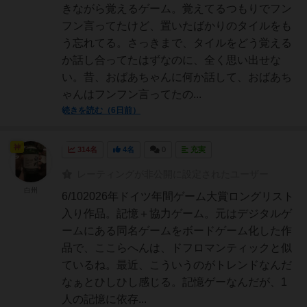
きながら覚えるゲーム。覚えてるつもりでフン
フン言ってたけど、置いたばかりのタイルをも
う忘れてる。さっきまで、タイルをどう覚える
か話し合ってたはずなのに、全く思い出せな
い。昔、おばあちゃんに何か話して、おばあち
ゃんはフンフン言ってたの...
続きを読む（6日前）
神
314名
4名
0
充実
レーティングが非公開に設定されたユーザー
白州
6/102026年ドイツ年間ゲーム大賞ロングリスト
入り作品。記憶＋協力ゲーム。元はデジタルゲ
ームにある同名ゲームをボードゲーム化した作
品で、ここらへんは、ドフロマンティックと似
ているね。最近、こういうのがトレンドなんだ
なぁとひしひし感じる。記憶ゲーなんだが、1
人の記憶に依存...