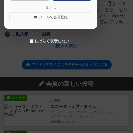
何故この3人か？いわゆるビートダウンです。「厄介ファ
または
ンをモノともしない突破力」を目指しました。また、セン
ターを変えて日和やかのんの3人曲を、イベント「誰がた
メールで会員登録
めのアリア」で撃てるようにした構成です。楽曲デッキ...
手動人形
冠翼
しばらく表示しない
続きを読む
アイドルアライブ ステラビーツのトップに戻る
会員の新しい投稿
レビュー
充実
エコーズ・オブ・タイム
カードゲームにファイナルファンタジーのアクテ
ィブタイムバトル（もしくは...
33分前
by ジェイとと