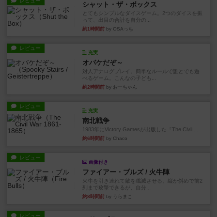
レビュー
シャット・ザ・ボックス
とてもシンプルなダイスゲーム。2つのダイスを振
って、出目の合計を自分の...
約1時間前
by OSAっち
レビュー
充実
オバケだぞ～
対人アナログプレイ。簡単なルールで誰とでも遊
べるゲーム。こんなの子ども...
約2時間前
by おーちゃん
レビュー
充実
南北戦争
1983年にVictory Gamesが出版した『The Civil ...
約6時間前
by Chaco
レビュー
画像付き
ファイアー・ブルズ / 火牛陣
火牛を引き連れて敵を殲滅させる。縦か斜めで前2
列まで攻撃できるが、自分...
約8時間前
by うらまこ
レビュー