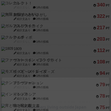
コレクト！
340
PT
紹介文なし
1件の投稿
無限まちがいさがし
322
PT
紹介文あり
2件の投稿
ガルフストライク
217
PT
紹介文あり
1件の投稿
クルティボ
203
PT
紹介文なし
1件の投稿
1809
112
PT
紹介文あり
1件の投稿
ファースト・イン・フライト
108
PT
紹介文あり
3件の投稿
モズビ－ズ・レイダ－ズ
94
PT
紹介文あり
1件の投稿
テンプテーション
79
PT
紹介文なし
2件の投稿
インドネシア
78
PT
紹介文あり
2件の投稿
宵と暁の呪文書
75
PT
紹介文あり
8件の投稿