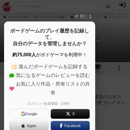
ログイン
閉じる
ボドゲーマTOP
ボードゲームの検索
アイドルアライブ
アイドルアライ
ボードゲームのプレイ履歴を記録し
て、
アイドルアライブ ステラビーツ
自分のデータを管理しませんか？
1件のリプレイ日記
約75,000人
がボドゲーマを利用中！
遊んだボードゲームを記録する
2
1
9
トップ
画像
動画
レビュー
カフェ
気になるゲームのレビューを読む
投稿日：2025年02月11日 21時49分
お気に入り作品・所有リストの共
229
名に読まれています
有
以下、『アイドルアライブ ステラビーツ』環境のエキス
パート構築で戦ったデッキの記録です。（専用プレイマッ
ログイン / 会員登録（10秒）
トとアクスタを用いています）アイドル
Google
X
瑠璃川音羽(センター)
天羽かのん
Apple
Facebook
愛澤日和