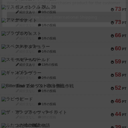
リスボン・トラム 28
73
PT
紹介文あり
9件の投稿
アマナイト
73
PT
紹介文なし
1件の投稿
ブラヴェスト
66
PT
紹介文なし
1件の投稿
スペクタキュラー
60
PT
紹介文なし
1件の投稿
スモールワールド
59
PT
紹介文あり
13件の投稿
ギャンブラー
58
PT
紹介文なし
2件の投稿
Bitter End ブタペスト救出作戦
52
PT
紹介文なし
1件の投稿
ラピード
46
PT
紹介文なし
1件の投稿
ザ・フラッフィー・ライト
44
PT
紹介文なし
0件の投稿
ふたつの城の物語
39