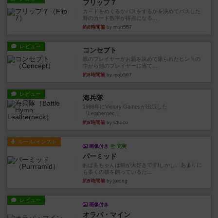
フリップ７
カードをめくるかパスをするかを決めてパスした
時のカード数字が得点になる...
約8時間前
by mob567
レビュー
コンセプト
親のプレイヤーがお題を決めて限られたヒントの
中から他のプレイヤーに当て...
約8時間前
by mob567
レビュー
海兵隊
1988年にVictory Gamesが出版した
『Leathernec...
約9時間前
by Chaco
ルール/インスト
画像付き
充実
パーミッド
おばあちゃんは猫が大好きです!しかし、あまりに
も多くの猫を飼っているた...
約9時間前
by jurong
レビュー
画像付き
オラパ・マイン