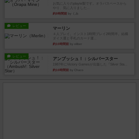
お気に入りのplayte製です。オラパスペースから
やり、気に入りました...
約9時間前
by くみ
レビュー
マーリン
４人プレイ。インスト1時間プレイ2時間半。結構
ダイス運と手札のカード運...
約10時間前
by oliber
レビュー
アンブッシュ！：シルバースター
1987年にVictory Gamesが出版した『Silver Sta...
約10時間前
by Chaco