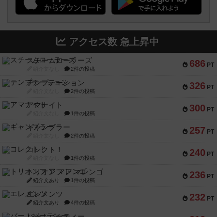
アクセス数 急上昇中
スチームローラーズ
686
PT
紹介文なし
2件の投稿
テンプテーション
326
PT
紹介文なし
2件の投稿
アマナイト
300
PT
紹介文なし
1件の投稿
ギャンブラー
257
PT
紹介文なし
2件の投稿
コレクト！
240
PT
紹介文なし
1件の投稿
トリオンフ ア マレンゴ
236
PT
紹介文あり
1件の投稿
エレメンツ
232
PT
紹介文あり
4件の投稿
バー！パーティー