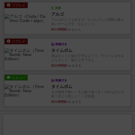
リプレイ
充実
アルゴ
アルゴがとても好きで、たぶんプレイ回数が最も
多いゲームです。なんといっ...
約21時間前
by おとん
リプレイ
画像付き
タイムボム
僕はホントに嘘が下手なようで、すぐバレますみ
んなホント、嘘が上手ですよ...
約22時間前
by あまる
レビュー
画像付き
タイムボム
まず簡単で軽い！大人数で遊べる！それなのに小
箱！何より楽しい！！正体隠...
約22時間前
by あまる