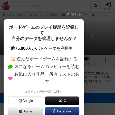
ログイン
閉じる
ボドゲーマTOP
ボードゲームの検索
アイドルアライブ
アイドルアライ
ボードゲームのプレイ履歴を記録し
て、
アイドルアライブ ステラビーツ
自分のデータを管理しませんか？
2件の画像
約75,000人
がボドゲーマを利用中！
遊んだボードゲームを記録する
2
1
9
トップ
画像
動画
レビュー
カフェ
気になるゲームのレビューを読む
ボドゲーマにログインすると、
「アイドルアライブ ステラビーツ（IDOL-A-
お気に入り作品・所有リストの共
LIVE StellarBeats）」
の画像をアップロード出来たり、他のユーザーの投稿
画像に評価を付けることができます。また、トップ6の画像は様々なページで
有
表示されます。
ログイン / 会員登録（10秒）
トップに表示される画像
Google
X
まつなが
Sak_uv
Apple
Facebook