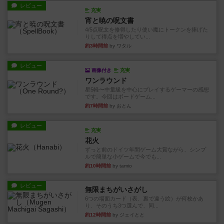
レビュー
充実
宵と暁の呪文書
4/5点呪文を修得したり使い魔にトークンを捧げた
りして得点を増やしてい...
約3時間前
by ワタル
レビュー
画像付き
充実
ワンラウンド
星5軽〜中量級を中心にプレイするゲーマーの感想
です。今回はボードゲーム...
約7時間前
by おとん
レビュー
充実
花火
ずっと前のドイツ年間ゲーム大賞ながら、シンプ
ルで簡単な小ゲームで今でも...
約10時間前
by tamio
レビュー
無限まちがいさがし
6つの場面カード（表、裏で違う絵）が何枚かあ
り、そのうち3つ選んで、同...
約12時間前
by ジェイとと