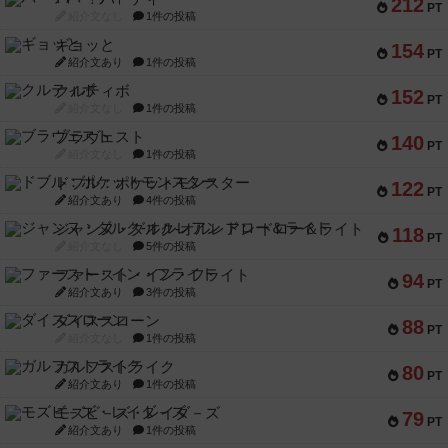
212
PT
紹介文なし
1件の投稿
ギョッと
154
PT
紹介文あり
1件の投稿
クルティボ
152
PT
紹介文なし
1件の投稿
ブラヴェスト
140
PT
紹介文なし
1件の投稿
ドブル：ポケットモンスター
122
PT
紹介文あり
4件の投稿
ジャンヌ・ダルク-オルレアン ドロー＆ライト
118
PT
紹介文なし
5件の投稿
ファースト・イン・フライト
94
PT
紹介文あり
3件の投稿
ダイススローン
88
PT
紹介文なし
1件の投稿
ガルフストライク
80
PT
紹介文あり
1件の投稿
モズビ－ズ・レイダ－ズ
79
PT
紹介文あり
1件の投稿