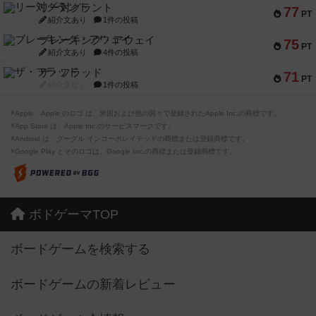
リー対グラント
77
PT
紹介文あり
1件の投稿
ブレーキング・アウェイ
75
PT
紹介文あり
4件の投稿
ザ・フラッド
71
PT
紹介文なし
1件の投稿
※Apple、Apple のロゴ は、米国および他の国々で登録されたApple Inc.の商標です。
※App Store は、Apple Inc.のサービスマークです。
※Android は、グーグル インコーポレイテッドの商標または登録商標です。
※Google Play とそのロゴは、Google Inc.の商標または登録商標です。
ボドゲーマTOP
ボードゲームを検索する
ボードゲームの新着レビュー