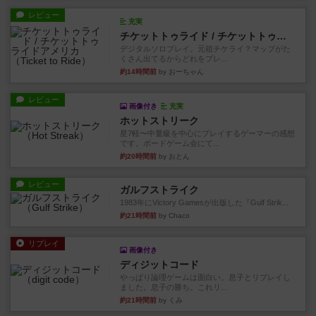
レビュー
充実
チケットトゥライド / チケットトゥライドアメリカ
デジタルソロプレイ。元祖チケライ？マップがた
くさん出てるからどれをプレ...
約14時間前
by おーちゃん
レビュー
画像付き
充実
ホットストリーク
星7軽〜中量級を中心にプレイするゲーマーの感想
です。ボードゲーム会にて...
約20時間前
by おとん
レビュー
ガルフストライク
1983年にVictory Gamesが出版した『Gulf Strik...
約21時間前
by Chaco
リプレイ
画像付き
ディジットコード
やっぱり論理ゲームは面白い。息子とリプレイし
ました。息子の勝ち。これリ...
約21時間前
by くみ