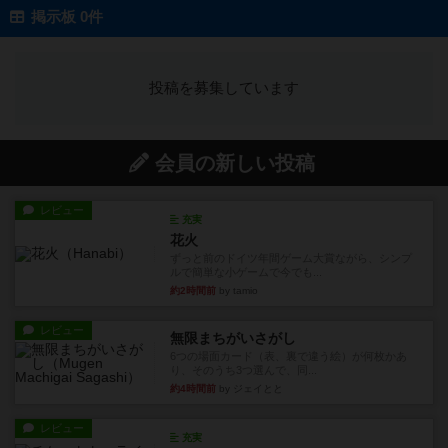
掲示板 0件
投稿を募集しています
会員の新しい投稿
レビュー
充実
花火
ずっと前のドイツ年間ゲーム大賞ながら、シンプ
ルで簡単な小ゲームで今でも...
約2時間前
by tamio
レビュー
無限まちがいさがし
6つの場面カード（表、裏で違う絵）が何枚かあ
り、そのうち3つ選んで、同...
約4時間前
by ジェイとと
レビュー
充実