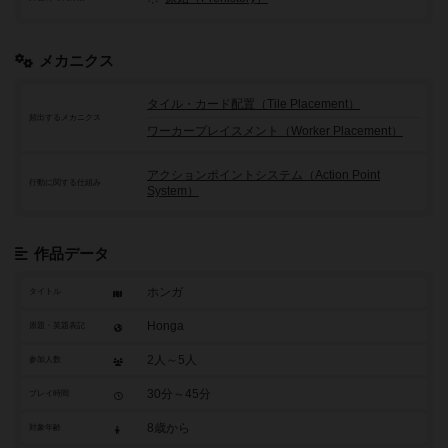
メカニクス
タイル・カード配置（Tile Placement）
頻出するメカニクス
ワーカープレイスメント（Worker Placement）
アクションポイントシステム（Action Point
行動に関する仕組み
System）
作品データ
ホンガ
タイトル
Honga
原題・英題表記
2人～5人
参加人数
30分～45分
プレイ時間
8歳から
対象年齢