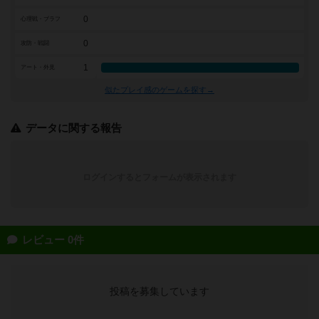
0
心理戦・ブラフ
0
攻防・戦闘
1
アート・外見
似たプレイ感のゲームを探す→
データに関する報告
ログインするとフォームが表示されます
レビュー 0件
投稿を募集しています