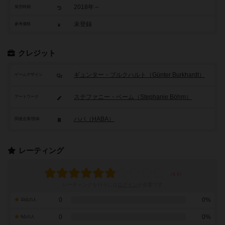
2018年～
発売時期
未登録
参考価格
クレジット
ギュンター・ブルクハルト（Günter Burkhardt）
ゲームデザイン
ステファニー・ベーム（Stephanie Böhm）
アートワーク
ハバ（HABA）
関連企業/団体
レーティング
レーティングを行うには
ログイン
が必要です
0
0%
10点の人
0
0%
9点の人