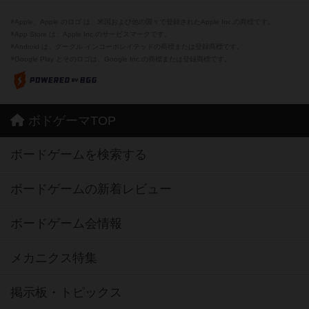
※Apple、Apple のロゴ は、米国および他の国々で登録されたApple Inc.の商標です。
※App Store は、Apple Inc.のサービスマークです。
※Android は、グーグル インコーポレイテッドの商標または登録商標です。
※Google Play とそのロゴは、Google Inc.の商標または登録商標です。
ボドゲーマTOP
ボードゲームを検索する
ボードゲームの新着レビュー
ボードゲーム会情報
メカニクス特集
掲示板・トピックス