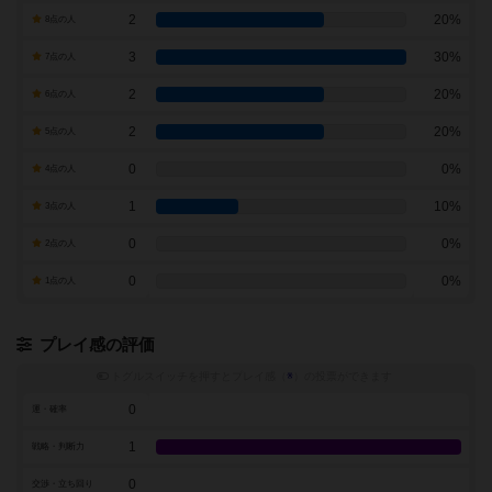
2
20%
8点の人
3
30%
7点の人
2
20%
6点の人
2
20%
5点の人
0
0%
4点の人
1
10%
3点の人
0
0%
2点の人
0
0%
1点の人
プレイ感の評価
トグルスイッチを押すとプレイ感（
※
）の投票ができます
0
運・確率
1
戦略・判断力
0
交渉・立ち回り