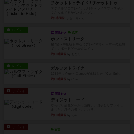
チケットトゥライド / チケットトゥライドアメリカ
デジタルソロプレイ。元祖チケライ？マップがた
くさん出てるからどれをプレ...
約6時間前
by おーちゃん
レビュー
画像付き
充実
ホットストリーク
星7軽〜中量級を中心にプレイするゲーマーの感想
です。ボードゲーム会にて...
約13時間前
by おとん
レビュー
ガルフストライク
1983年にVictory Gamesが出版した『Gulf Strik...
約13時間前
by Chaco
リプレイ
画像付き
ディジットコード
やっぱり論理ゲームは面白い。息子とリプレイし
ました。息子の勝ち。これリ...
約13時間前
by くみ
リプレイ
充実