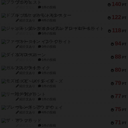
ブラヴェスト
140
PT
紹介文なし
1件の投稿
ドブル：ポケットモンスター
122
PT
紹介文あり
4件の投稿
ジャンヌ・ダルク-オルレアン ドロー＆ライト
118
PT
紹介文なし
5件の投稿
ファースト・イン・フライト
94
PT
紹介文あり
3件の投稿
ダイススローン
88
PT
紹介文なし
1件の投稿
ガルフストライク
80
PT
紹介文あり
1件の投稿
モズビ－ズ・レイダ－ズ
79
PT
紹介文あり
1件の投稿
リー対グラント
77
PT
紹介文あり
1件の投稿
ブレーキング・アウェイ
75
PT
紹介文あり
4件の投稿
ザ・フラッド
71
PT
紹介文なし
1件の投稿