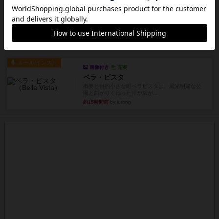
ルール/インスト
画像付き
充実
クマタ
ゲームの目的ゲーム終了時にあなたのクランの見
えているドミノで最も多くの...
約15時間前
by jurong
ルール/インスト
画像付き
充実
ベラ・ビスタ
概要と目的小さな町ベラビスタは、風光明媚な公
園と曲がりくねった川が広が...
約15時間前
by jurong