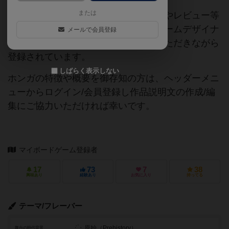
または
当サイトに掲載されている作品説明文やレビュー等
の情報は、ボドゲーマ運営事務局・ゲームデザイナ
メールで会員登録
ーご本人様・有志の皆様にご協力をいただきながら
登録されています。
しばらく表示しない
ホンガの特徴や概要を御存知の方は、ヘッダーメニ
ューからログイン/会員登録し作品説明文の作成/編
集にご協力いただければ幸いです。
マイボードゲーム登録者
17
73
7
38
興味あり
経験あり
お気に入り
持ってる
テーマ/フレーバー
原始（Prehistory）
舞台の時代背景