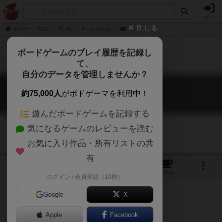
ログイン
閉じる
ボドゲーマTOP
ボードゲームの検索
ホンガ
ボードゲームのプレイ履歴を記録し
て、
自分のデータを管理しませんか？
ホンガ
約75,000人
がボドゲーマを利用中！
Honga
遊んだボードゲームを記録する
気になるゲームのレビューを読む
お気に入り作品・所有リストの共
有
2
3
トップ
画像
動画
レビュー
カフェ
ログイン / 会員登録（10秒）
Google
X
Apple
ご協力ください
Facebook