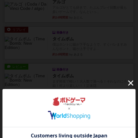
アルゴ
アルゴがとても好きで、たぶんプレイ回数が最も
多いゲームです。なんといっ...
約14時間前
by おとん
リプレイ
画像付き
タイムボム
僕はホントに嘘が下手なようで、すぐバレますみ
んなホント、嘘が上手ですよ...
約14時間前
by あまる
レビュー
画像付き
タイムボム
まず簡単で軽い！大人数で遊べる！それなのに小
箱！何より楽しい！！正体隠...
約14時間前
by あまる
レビュー
充実
1809
ケビン・ザッカーがデザインした１ヘクス=２マイ
ルの戦役級シリーズは以下...
約14時間前
by Chaco