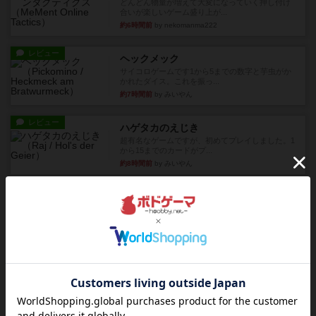
どんどん物量が増えて大変になっていく押し付け
合いが楽しいゲーム盛り上が...
約6時間前
by nekomanma222
レビュー
ヘックメック
サイコロゲームです1から5までの数字と芋虫がか
かれたダイス。これを振っ...
約7時間前
by みいやん
レビュー
ハゲタカのえじき
超有名なゲームですが、初めてプレイしました。1
から15までのカードがプ...
約8時間前
by みいやん
レビュー
ジャスト・ワン
まぁ面白かった‼️よくテレビとかのバラエティなん
かで、お題がわからずに...
約8時間前
by みいやん
レビュー
ピタッコカルタ
ボドゲ相席会でプレイしましたひらがなが書かれ
たカードを2枚まで手をつけ...
約8時間前
by みいやん