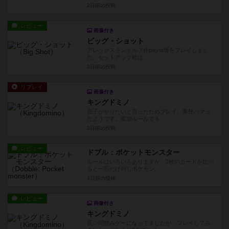
2日前
の投稿
レビュー
画像付き
ビッグ・ショット
アレックスランドルフ作playte版をプレイしまし
た。セットアップ時は...
3日前
の投稿
リプレイ
画像付き
キングドミノ
息子がやりたいと言ったためプレイ。案外ハマっ
たようです。追加ルールでキ...
3日前
の投稿
レビュー
ドブル：ポケットモンスター
ルールはいろいろありますが、2枚のカードを比べ
ると一匹だけ同じポケモン...
4日前
の投稿
レビュー
画像付き
キングドミノ
長い間積みゲーになってましたが、プレイしてみ