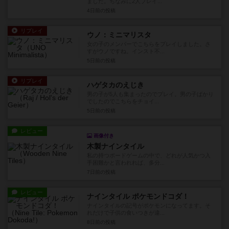
ました。ちなみに2人プレイ...
4日前
の投稿
リプレイ
ウノ：ミニマリスタ
女の子のメンバーでこちらをプレイしました。さ
すがウノですね。インスト不...
5日前
の投稿
リプレイ
ハゲタカのえじき
男の子が5人も集まったのでプレイ。男の子ばかり
でしたのでこちらをチョイ...
5日前
の投稿
レビュー
画像付き
木製ナインタイル
私の持つボードゲームの中で、どれが人気かつ入
手困難かと言われれば、多分...
7日前
の投稿
レビュー
ナインタイル ポケモンドコダ！
ナインタイルの記号がポケモンになってます。そ
れだけで子供の食いつきが違...
8日前
の投稿