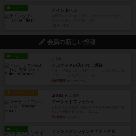
レビュー
ナインタイル
お題通りに並べたら勝ち！ただそれだけですが、
なかなか難しいですね。でも...
8日前
の投稿
会員の新しい投稿
レビュー
充実
アルナックの失われし遺跡
アナログ対人プレイ数回。クニツィア先生の名作
「エルドラドを探して」にあ...
約1時間前
by おーちゃん
ルール/インスト
画像付き
充実
マーケットフレッシュ
目的あなたの店先に農産物の木箱を戦略的に積み
重ねて在庫を最大化し、競合...
約6時間前
by jurong
レビュー
メメントオンラインタクティクス