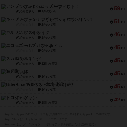
アンブッシュ！：ムーブアウト！
59
PT
紹介文あり
1件の投稿
キャプテン・フリップ：イスラ・ボンバ
51
PT
紹介文なし
2件の投稿
ガルフストライク
46
PT
紹介文あり
1件の投稿
エコーズ・オブ・タイム
45
PT
紹介文なし
8件の投稿
スカルキング
45
PT
紹介文あり
12件の投稿
海兵隊
45
PT
紹介文あり
1件の投稿
Bitter End ブタペスト救出作戦
45
PT
紹介文なし
1件の投稿
ドコジャン
42
PT
紹介文あり
10件の投稿
※Apple、Apple のロゴ は、米国および他の国々で登録されたApple Inc.の商標です。
※App Store は、Apple Inc.のサービスマークです。
※Android は、グーグル インコーポレイテッドの商標または登録商標です。