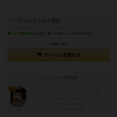
ハゲタカのえじきの通販
シンプルですが、ワクワクするゲーム。
1～2営業日以内に発送
日本語ルール付き/日本語版
1,800
¥
（税込）
カートに追加する
このレビューの投稿者
2人用ゲームを漁り中。 シンプルなアブストラクト
仙人
ゲームが好みです。 ボードゲームは中身にも拘
る。 カードには必ずスリーブを付けて、コマなど
は大きさに合わせて小箱を用意する。 外箱とシン
デレラフィットするとそれだけで嬉しい。 小4息子
くみ
とゲーム三昧、楽しいです。 ...