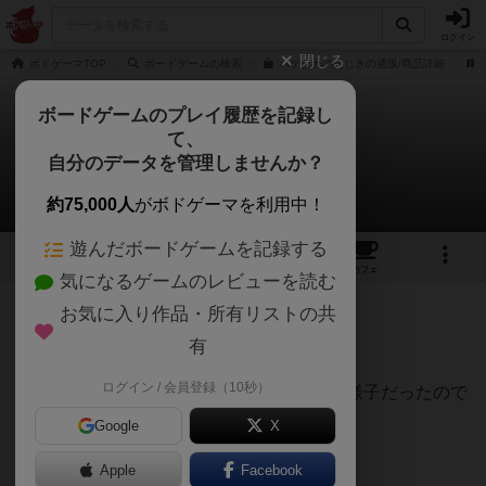
ログイン
閉じる
ボドゲーマTOP
ボードゲームの検索
ハゲタカのえじきの通販/商品詳細
ボードゲームのプレイ履歴を記録し
て、
ハゲタカのえじき
自分のデータを管理しませんか？
くみさんのレビュー
約75,000人
がボドゲーマを利用中！
遊んだボードゲームを記録する
14
9
88
425
トップ
画像
動画
レビュー
カフェ
気になるゲームのレビューを読む
お気に入り作品・所有リストの共
107名
2名
0
約1ヶ月前
有
ログイン / 会員登録（10秒）
息子の友達が来てテレビゲームに飽きてた様子だったので
やってみました。
Google
X
Apple
Facebook