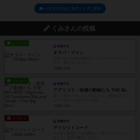
ハゲタカのえじきのトップに戻る
くみさんの投稿
レビュー
画像付き
オラパ・マイン
お気に入りのplayte製です。オラパスペースから
やり、気に入りました...
1日前
の投稿
レビュー
画像付き
アグリコラ：牧場の動物たち THE BIG BOX
長らく積みゲーになってましたが、腰を据えてプ
レイできましたのでやってみ...
1日前
の投稿
リプレイ
画像付き
ディジットコード
やっぱり論理ゲームは面白い。息子とリプレイし
ました。息子の勝ち。これリ...