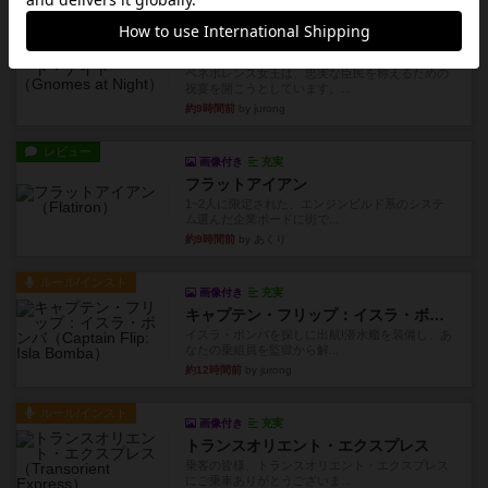
ルール/インスト
画像付き
充実
ノームズ・アット・ナイト
ベネボレンス女王は、忠実な臣民を称えるための
祝宴を開こうとしています。...
約9時間前
by jurong
レビュー
画像付き
充実
フラットアイアン
1~2人に限定された、エンジンビルド系のシステ
ム選んだ企業ボードに街で...
約9時間前
by あくり
ルール/インスト
画像付き
充実
キャプテン・フリップ：イスラ・ボンバ
イスラ・ボンバを探しに出航!潜水艦を装備し、あ
なたの乗組員を監獄から解...
約12時間前
by jurong
ルール/インスト
画像付き
充実
トランスオリエント・エクスプレス
乗客の皆様、トランスオリエント・エクスプレス
にご乗車ありがとうございま...