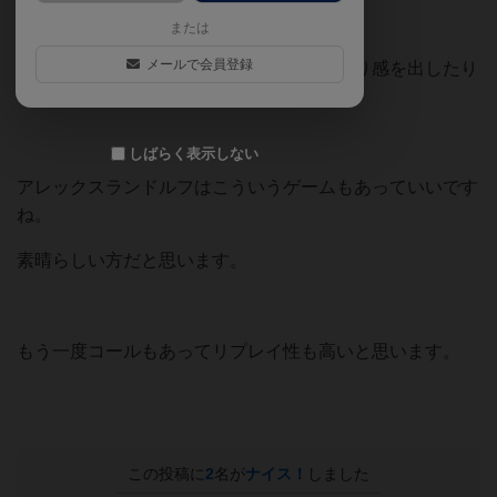
インストが楽なのがいいですね。
または
メールで会員登録
バッティングした時の悲鳴と、してやったり感を出したり
なかなか楽しめました。
しばらく表示しない
アレックスランドルフはこういうゲームもあっていいです
ね。
素晴らしい方だと思います。
もう一度コールもあってリプレイ性も高いと思います。
この投稿に
2
名が
ナイス！
しました