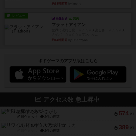
約13時間前
by jurong
レビュー
画像付き
充実
フラットアイアン
世界に浸れる度 ☆☆☆☆★楽しさ ☆☆☆☆★
タイパ ☆☆☆☆☆マンハッ...
約14時間前
by DKnewyork
ボドゲーマのアプリ版はこちら
アクセス数 急上昇中
無限まちがいさがし
574
PT
紹介文あり
2件の投稿
リワイルド：サウスアメリカ
389
PT
紹介文なし
2件の投稿