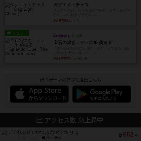
ダグエイトチェス
チェスなのに、ほんの10分で終わります。動きで
敵のコマの種類が分かれば...
約9時間前
by くみ
レビュー
画像付き
充実
宝石の煌き：デュエル 偽造者
筆者が最も好きな2人用ボードゲームである『宝石
の煌めき デュエル』に、...
約11時間前
by 手動人形
ボドゲーマのアプリ版はこちら
アクセス数 急上昇中
リワイルド：サウスアメリカ
552
PT
紹介文なし
2件の投稿