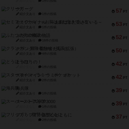
紹介文なし
1件の投稿
クリーグ
57
PT
紹介文あり
1件の投稿
セミファイナル ～お前はまだ生きている～
53
PT
紹介文あり
1件の投稿
ふたつの街の物語
52
PT
紹介文あり
18件の投稿
クランク! ：冒険者たち（拡張）
50
PT
紹介文あり
4件の投稿
とうほうの！
42
PT
紹介文なし
1件の投稿
スターマイン・ラミー ポケット
42
PT
紹介文あり
2件の投稿
海兵隊
39
PT
紹介文あり
1件の投稿
スーパーストア3000
39
PT
紹介文なし
1件の投稿
フリップ７：復讐心とともに
37
PT
紹介文なし
2件の投稿