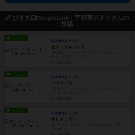
びき丸⚀MeepleLink｜宇都宮ボドゲさんの
投稿
レビュー
画像付き
充実
ぬすっとキャット
【7/10点】シンプル激アツ読み合いにゃんこバッ
ティング傑作…！！ 正...
6ヶ月前
の投稿
レビュー
画像付き
充実
プラネピタ
【7.3/10点】おはじき×エリアマジョリティが生
む、軽やかで悩ましい...
6ヶ月前
の投稿
レビュー
画像付き
充実
すしオッター
【7.4/10点】★自分だけの役構築を楽しむ、能力
付きポーカー デジタ...
6ヶ月前
の投稿