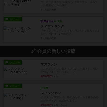
ポーカーの強さを“言葉なし”で共有する、読み合
い系協力ゲームの傑作 ...
7ヶ月前
の投稿
レビュー
画像付き
充実
ティア・キング
『ティア・キング』を【6人プレイ】で遊んできま
した。今回は、●実際のプ...
7ヶ月前
の投稿
会員の新しい投稿
レビュー
マスクメン
マスクメンすごい好き（プロレスも好き）。強い
やつを決めるというより、ジ...
約1時間前
by わー
レビュー
充実
フィッシェン
デジタルソロプレイ。毒のあるゲームを作るあの
人がデザイン。箱絵からもう...
約2時間前
by おーちゃん