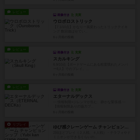
レビュー
画像付き
充実
ウロボロストリック
【7.1/10点】かなり一風変わったトリックテイキ
ング 数回遊ばせてい...
6ヶ月前
の投稿
レビュー
画像付き
充実
スカルキング
6.9/10点【ボードゲームにある程度慣れたメンバ
ー6人】でのプレイ。...
6ヶ月前
の投稿
レビュー
画像付き
充実
エターナルデックス
― 情報制限×ジレンマが生む、静かな緊張感 ―
【情報制限ありの協力プ...
6ヶ月前
の投稿
リプレイ
ゆび感クレーンゲーム チャンピョンシップ
2回ほどプレイ（２人戦、４人戦）・テラフォやド
ミニオンができるくらいの...