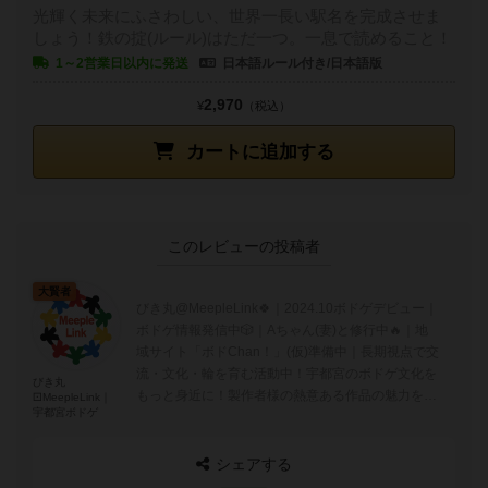
光輝く未来にふさわしい、世界一長い駅名を完成させま
しょう！鉄の掟(ルール)はただ一つ。一息で読めること！
1～2営業日以内に発送
日本語ルール付き/日本語版
2,970
¥
（税込）
カートに追加する
このレビューの投稿者
大賢者
びき丸@MeepleLink🍀｜2024.10ボドゲデビュー｜
ボドゲ情報発信中🎲｜Aちゃん(妻)と修行中🔥｜地
域サイト「ボドChan！」(仮)準備中｜長期視点で交
流・文化・輪を育む活動中！宇都宮のボドゲ文化を
びき丸
もっと身近に！製作者様の熱意ある作品の魅力を伝
⚀MeepleLink｜
宇都宮ボドゲ
え、遠く離れた皆さん...
シェアする