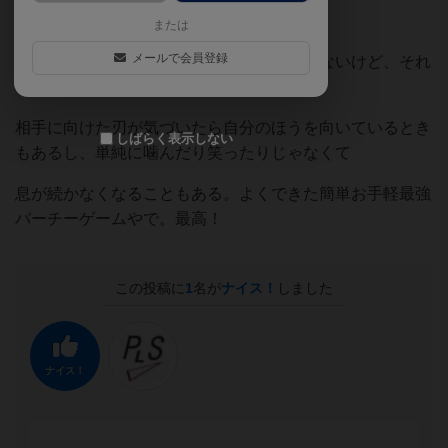
笑いを堪えながらめちゃ楽しめる。
または
メールで会員登録
変な文章にして、笑いを誘わなくちゃいけないけど、それ
を自分が先に読めないといけないから
相手に向けた刃が気づいたら自分のほうを向いているとき
しばらく表示しない
もあるし、単純に噛んだり笑ったりじゃなくて
息が続かなくなることもある。よくできた簡単お手軽最強
パーチーゲームやで。最高！
この投稿に
1
名が
ナイス！
しました
ナイス！