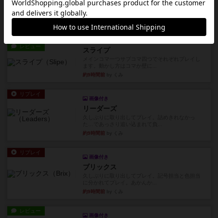
エクスペディション：世界を巡る冒険
クラマー氏の不朽の名作。新しいボードゲームほ
どおもしろいはず？いいえ。...
約9時間前
by 田中昌平
レビュー
スライプ
メインコマ一つサブコマ四つでそれぞれプレイし
ます。動かし方はコマか壁に...
約9時間前
by くみ
リプレイ
画像付き
リーダーズ
久しぶりに取り出してプレイ。詰めきれなかっ
た…であっさり追い込まれて負...
約9時間前
by くみ
リプレイ
画像付き
ブリックス
久しぶりに取り出してプレイ。記号担当と色担当
に分かれてプレイ。あかんか...
約9時間前
by くみ
レビュー
画像付き