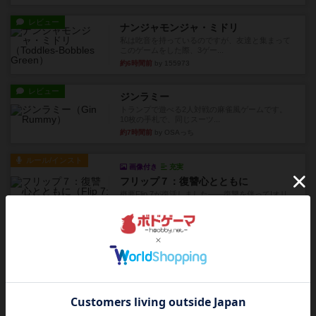
レビュー
ナンジャモンジャ・ミドリ
私は吃音を持っているのですが、友達と集まって
このゲームをした際、3ゲー...
約6時間前
by 155973
レビュー
ジンラミー
トランプで遊べる2人対戦の麻雀風ゲームです。
10枚の手札で、同じスーツ...
約7時間前
by OSAっち
ルール/インスト
画像付き
充実
フリップ７：復讐心とともに
概要Flip 7が復活しました――復讐を伴って!オリ
ジナルゲームの楽し...
約7時間前
by jurong
レビュー
アズール：シントラのステンドグラス
大好きなアズールシリーズ。ステンドグラスを作
っていきます✨1部より自由...
約8時間前
by しんたろ
レビュー