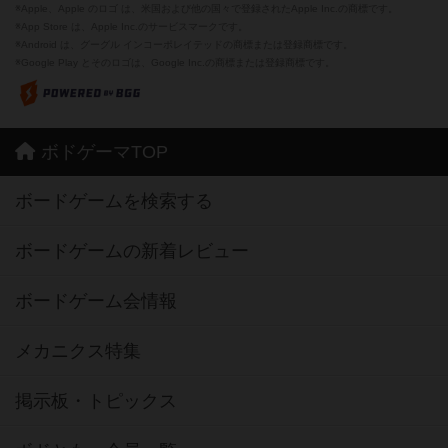
※Apple、Apple のロゴ は、米国および他の国々で登録されたApple Inc.の商標です。
※App Store は、Apple Inc.のサービスマークです。
※Android は、グーグル インコーポレイテッドの商標または登録商標です。
※Google Play とそのロゴは、Google Inc.の商標または登録商標です。
ボドゲーマTOP
ボードゲームを検索する
ボードゲームの新着レビュー
ボードゲーム会情報
メカニクス特集
掲示板・トピックス