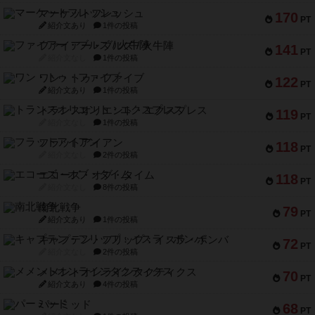
マーケットフレッシュ
170
PT
紹介文あり
1件の投稿
ファイアー・ブルズ / 火牛陣
141
PT
紹介文なし
1件の投稿
ワン・トゥ・ファイブ
122
PT
紹介文あり
1件の投稿
トランスオリエント・エクスプレス
119
PT
紹介文なし
1件の投稿
フラットアイアン
118
PT
紹介文なし
2件の投稿
エコーズ・オブ・タイム
118
PT
紹介文なし
8件の投稿
南北戦争
79
PT
紹介文あり
1件の投稿
キャプテン・フリップ：イスラ・ボンバ
72
PT
紹介文なし
2件の投稿
メメントオンラインタクティクス
70
PT
紹介文あり
4件の投稿
パーミッド
68
PT