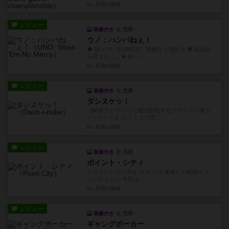
6ヶ月前
の投稿
レビュー
画像付き
充実
ウノ：ハンパねぇ！
◆ 知っているUNOが、容赦なく壊れる ◆ 結論か
ら言うと……★ 知っ...
6ヶ月前
の投稿
レビュー
画像付き
充実
ダシヌケッ！
【瞬発力とワイワイ感が炸裂するアクション系カ
ードゲーム】 ひとことで言...
6ヶ月前
の投稿
レビュー
画像付き
充実
ポイント・シティ
＜スプレンダー系を“ぎゅっ”と凝縮した軽快エン
ジンビルド＞ 今回は『...
6ヶ月前
の投稿
レビュー
画像付き
充実
ギャングポーカー