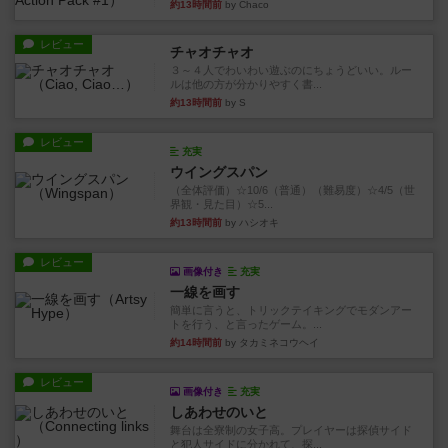
約13時間前
by Chaco
レビュー
チャオチャオ
３～４人でわいわい遊ぶのにちょうどいい。ルー
ルは他の方が分かりやすく書...
約13時間前
by S
レビュー
充実
ウイングスパン
（全体評価）☆10/6（普通）（難易度）☆4/5（世
界観・見た目）☆5...
約13時間前
by ハシオキ
レビュー
画像付き
充実
一線を画す
簡単に言うと、トリックテイキングでモダンアー
トを行う、と言ったゲーム。...
約14時間前
by タカミネコウヘイ
レビュー
画像付き
充実
しあわせのいと
舞台は全寮制の女子高。プレイヤーは探偵サイド
と犯人サイドに分かれて、探...