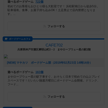
遊べるボードゲーム
722個
初めてのお客様もおひとり様も大歓迎です！ 浜松駅南口から徒歩5分。
駐車場有。食事、お菓子持ち込みOK！土足禁止で店内禁煙となりま
す。...
フォローする
ボードゲームカフェ
CAFE702
兵庫県神戸市灘区摩耶山町2－2 まやロープウェー星の駅2階
[NEW] マヤカツ ボードゲーム部（2019年02月23日 14時14分）
遊べるボードゲーム
163個
まやロープウェー星の駅下車すぐ、おそらく日本で初めての山上プレイ
スペースです！だいたい隔週月曜日にボードゲーム会開催。ドリンク、
フード...
フォローする