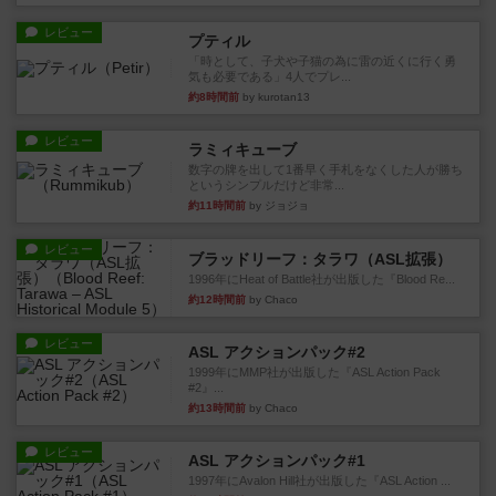
レビュー
プティル
「時として、子犬や子猫の為に雷の近くに行く勇
気も必要である」4人でプレ...
約8時間前
by kurotan13
レビュー
ラミィキューブ
数字の牌を出して1番早く手札をなくした人が勝ち
というシンプルだけど非常...
約11時間前
by ジョジョ
レビュー
ブラッドリーフ：タラワ（ASL拡張）
1996年にHeat of Battle社が出版した『Blood Re...
約12時間前
by Chaco
レビュー
ASL アクションパック#2
1999年にMMP社が出版した『ASL Action Pack
#2』...
約13時間前
by Chaco
レビュー
ASL アクションパック#1
1997年にAvalon Hill社が出版した『ASL Action ...