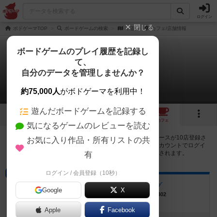
ログイン
閉じる
ボドゲーマTOP
ボードゲームの検索
平遥
カフェ/店舗情報
ボードゲームのプレイ履歴を記録し
て、
平遥
自分のデータを管理しませんか？
10店のカフェ/スペースが提供中
約75,000人
がボドゲーマを利用中！
遊んだボードゲームを記録する
5
5
10
トップ
画像
動画
レビュー
カフェ
気になるゲームのレビューを読む
平遥で遊ぶことができるボードゲームカフェ・プレイスペースが10店登録さ
お気に入り作品・所有リストの共
れています。公開プロフィールの都道府県が設定されたアカウントでログイ
ンすると、同じ都道府県内の店舗に絞り込むボタンが表示されます。
有
ログイン / 会員登録（10秒）
プレイスペース
ボードゲームスペース ログ
Google
X
大阪府大阪市淀川区西中島4丁目-8-26鯛ビル402
Apple
Facebook