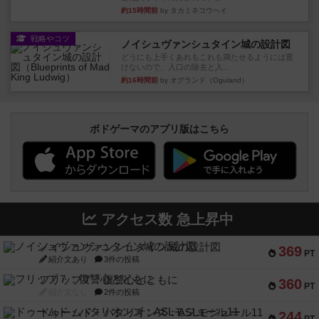
約15時間前
by タカミネコウヘイ
戦略やコツ
ノイシュヴァンシュタイン城の設計図
どうにも上手くあれもこれも満たせるようには置
けないので、入口の除去と入...
約16時間前
by オグランド（Oguland）
ボドゲーマのアプリ版はこちら
アクセス数 急上昇中
ノイシュヴァンシュタイン城の設計図
369
PT
紹介文あり
3件の投稿
フリップ７：復讐心とともに
360
PT
紹介文なし
2件の投稿
ドゥームド・バタリオンズ：ASLモジュール11
244