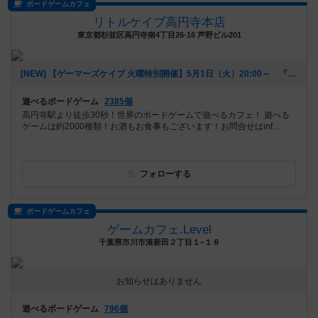
ボードゲームカフェ
リトルケイブ高円寺本店
東京都杉並区高円寺南4丁目26-16 芦野ビル201
[NEW] 【ゲーマーズケイブ 火曜特別開催】5月1日（火）20:00～ 『ロールプレイヤー』（2018年04月22日 18時42分）
遊べるボードゲーム
2385個
高円寺駅より徒歩30秒！世界のボードゲームで遊べるカフェ！ 遊べる
ゲームは約2000種類！お酒もお食事もございます！お問合せはinf...
フォローする
ボードゲームカフェ
ゲームカフェ.Level
千葉県市川市湊新田２丁目１−１８
お知らせはありません
遊べるボードゲーム
796個