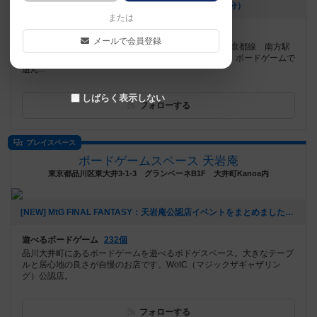
[NEW] 料金改定のお知らせ（2026年02月16日 19時20分）
または
遊べるボードゲーム
1302個
メールで会員登録
新大阪駅より徒歩9分 御堂筋線 西中島南方駅、阪急京都線 南方駅
より徒歩3分 御堂筋線 梅田駅より電車＋徒歩で7分！ボードゲームで
遊ん...
しばらく表示しない
フォローする
プレイスペース
ボードゲームスペース 天岩庵
東京都品川区東大井3-1-3 グランベーネB1F 大井町Kanoa内
[NEW] MtG FINAL FANTASY：天岩庵公認店イベントをまとめました（2025年06月09日 17時21分）
遊べるボードゲーム
232個
品川大井町にあるボードゲームを遊べるボドゲスペース。大きなテーブ
ルと居心地の良さが自慢のお店です。WotC（マジックザギャザリン
グ）公認店。
フォローする