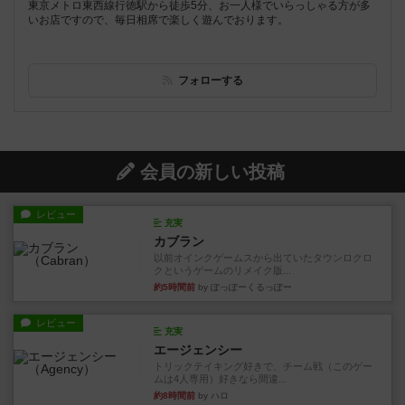
東京メトロ東西線行徳駅から徒歩5分、お一人様でいらっしゃる方が多
いお店ですので、毎日相席で楽しく遊んでおります。
フォローする
会員の新しい投稿
レビュー
充実
カブラン
以前オインクゲームスから出ていたタウンロクロ
クというゲームのリメイク版...
約5時間前
by ぽっぽーくるっぽー
レビュー
充実
エージェンシー
トリックテイキング好きで、チーム戦（このゲー
ムは4人専用）好きなら間違...
約8時間前
by ハロ