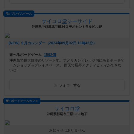
プレイスペース
サイコロ堂シーサイド
沖縄県中頭郡北谷町34-3 デポセントラルビル1F
[NEW] ９月カレンダー（2024年09月02日 18時45分）
遊べるボードゲーム
1592個
沖縄県で最大規模のリゾート地、アメリカンビレッジ内にあるボードゲ
ームショップ＆プレイスペース。 雨天で屋外アクティビティができな
いと...
フォローする
ボードゲームカフェ
サイコロ堂
沖縄県那覇市三原1-1-1地下
お知らせはありません