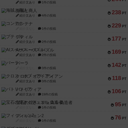
PT
紹介文あり
1件の投稿
海賊と商人
238
PT
紹介文あり
4件の投稿
コンテナ
229
PT
紹介文なし
1件の投稿
プティル
177
PT
紹介文あり
2件の投稿
AIスペース・パズル
169
PT
紹介文あり
2件の投稿
パーラ
142
PT
紹介文なし
3件の投稿
クロス・オブ・アイアン
118
PT
紹介文あり
3件の投稿
パトリツィア
106
PT
紹介文あり
19件の投稿
宝石の煌き：デュエル 偽造者
95
PT
紹介文なし
1件の投稿
フィッシェン2
76
PT
紹介文なし
1件の投稿