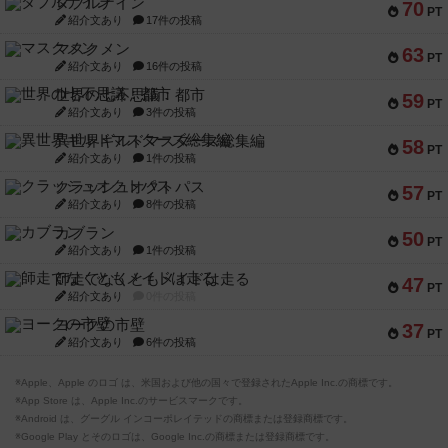
ダブルナイン
70
PT
紹介文あり
17件の投稿
マスクメン
63
PT
紹介文あり
16件の投稿
世界の七不思議：都市
59
PT
紹介文あり
3件の投稿
異世界ギルドマスターズ総集編
58
PT
紹介文あり
1件の投稿
クラッシュオクトパス
57
PT
紹介文あり
8件の投稿
カブラン
50
PT
紹介文あり
1件の投稿
師走でなくともメイドは走る
47
PT
紹介文あり
0件の投稿
ヨークの市壁
37
PT
紹介文あり
6件の投稿
※Apple、Apple のロゴ は、米国および他の国々で登録されたApple Inc.の商標です。
※App Store は、Apple Inc.のサービスマークです。
※Android は、グーグル インコーポレイテッドの商標または登録商標です。
※Google Play とそのロゴは、Google Inc.の商標または登録商標です。