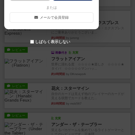
約1時間前
by jurong
または
ルール/インスト
画像付き
充実
メールで会員登録
トランスオリエント・エクスプレス
乗客の皆様、トランスオリエント・エクスプレス
にご乗車ありがとうございま...
約2時間前
by jurong
しばらく表示しない
レビュー
画像付き
充実
フラットアイアン
世界に浸れる度 ☆☆☆☆★楽しさ ☆☆☆☆★
タイパ ☆☆☆☆☆マンハッ...
約3時間前
by DKnewyork
レビュー
花火：スターマイン
自分のカードは見えず他のプレイヤーのカードが
見える状態でカードを教えた...
約5時間前
by mob567
レビュー
充実
アンダー・ザ・テーブラー
笑えるバカゲームを集めているライトゲーマーと
してのレビューです。正体隠...