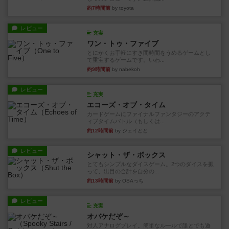
約7時間前
by toyota
レビュー
充実
ワン・トゥ・ファイブ
とにかくお手軽にすき間時間をうめるゲームとし
て重宝するゲームです。いわ...
約9時間前
by nabekoh
レビュー
充実
エコーズ・オブ・タイム
カードゲームにファイナルファンタジーのアクテ
ィブタイムバトル（もしくは...
約12時間前
by ジェイとと
レビュー
シャット・ザ・ボックス
とてもシンプルなダイスゲーム。2つのダイスを振
って、出目の合計を自分の...
約13時間前
by OSAっち
レビュー
充実
オバケだぞ～
対人アナログプレイ。簡単なルールで誰とでも遊