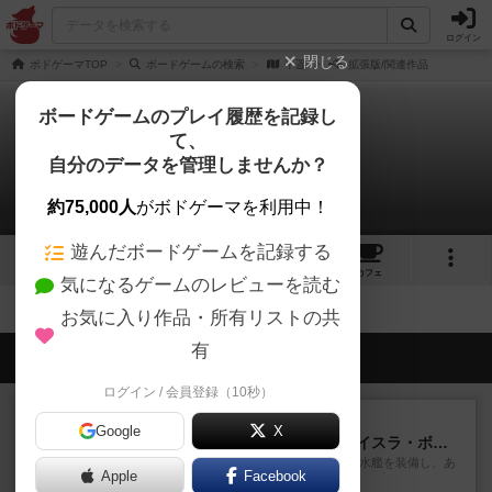
ログイン
閉じる
ボドゲーマTOP
ボードゲームの検索
平遥
拡張版/関連作品
ボードゲームのプレイ履歴を記録し
て、
平遥
自分のデータを管理しませんか？
拡張/関連作品 0件
約75,000人
がボドゲーマを利用中！
遊んだボードゲームを記録する
5
5
10
トップ
画像
動画
レビュー
カフェ
気になるゲームのレビューを読む
お気に入り作品・所有リストの共
有
会員の新しい投稿
ログイン / 会員登録（10秒）
ルール/インスト
画像付き
充実
Google
X
キャプテン・フリップ：イスラ・ボンバ
イスラ・ボンバを探しに出航!潜水艦を装備し、あ
Apple
Facebook
なたの乗組員を監獄から解...