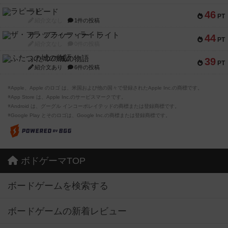
ラピード
46
PT
紹介文なし
1件の投稿
ザ・フラッフィー・ライト
44
PT
紹介文なし
0件の投稿
ふたつの城の物語
39
PT
紹介文あり
6件の投稿
※Apple、Apple のロゴ は、米国および他の国々で登録されたApple Inc.の商標です。
※App Store は、Apple Inc.のサービスマークです。
※Android は、グーグル インコーポレイテッドの商標または登録商標です。
※Google Play とそのロゴは、Google Inc.の商標または登録商標です。
ボドゲーマTOP
ボードゲームを検索する
ボードゲームの新着レビュー