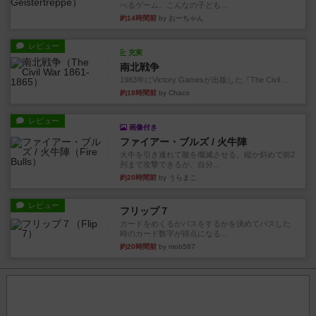
べるゲーム。こんなの子ども...
約14時間前
by おーちゃん
レビュー
充実
南北戦争
1983年にVictory Gamesが出版した『The Civil ...
約18時間前
by Chaco
レビュー
画像付き
ファイアー・ブルズ / 火牛陣
火牛を引き連れて敵を殲滅させる。縦か斜めで前2
列まで攻撃できるが、自分...
約20時間前
by うらまこ
レビュー
フリップ７
カードをめくるかパスをするかを決めてパスした
時のカード数字が得点になる...
約20時間前
by mob567