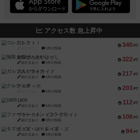
アクセス数 急上昇中
コレクト！
340
PT
紹介文なし
1件の投稿
無限まちがいさがし
322
PT
紹介文あり
2件の投稿
ガルフストライク
217
PT
紹介文あり
1件の投稿
クルティボ
203
PT
紹介文なし
1件の投稿
1809
112
PT
紹介文あり
1件の投稿
ファースト・イン・フライト
108
PT
紹介文あり
3件の投稿
モズビ－ズ・レイダ－ズ
94
PT
紹介文あり
1件の投稿