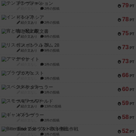
テンプテーション
79
PT
紹介文なし
2件の投稿
インドネシア
78
PT
紹介文あり
2件の投稿
宵と暁の呪文書
75
PT
紹介文あり
8件の投稿
リスボン・トラム 28
73
PT
紹介文あり
9件の投稿
アマナイト
73
PT
紹介文なし
1件の投稿
ブラヴェスト
66
PT
紹介文なし
1件の投稿
スペクタキュラー
60
PT
紹介文なし
1件の投稿
スモールワールド
59
PT
紹介文あり
13件の投稿
ギャンブラー
58
PT
紹介文なし
2件の投稿
Bitter End ブタペスト救出作戦
52
PT
紹介文なし
1件の投稿