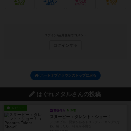
538
1665
518
980
興味あり
経験あり
お気に入り
持ってる
ログイン/会員登録でコメント
ログインする
ハートオブクラウンのトップに戻る
はぐれメタルさんの投稿
レビュー
画像付き
充実
スヌーピー：タレント・ショー！
デッキビルド要素があるトリックテイキングです
ね。勝ったら、得点か不要な...