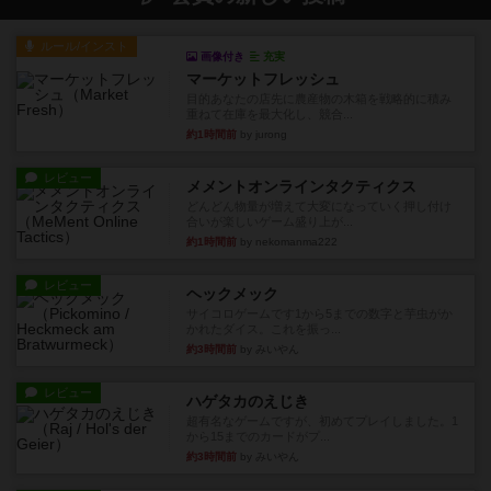
ルール/インスト
画像付き
充実
マーケットフレッシュ
目的あなたの店先に農産物の木箱を戦略的に積み
重ねて在庫を最大化し、競合...
約1時間前
by jurong
レビュー
メメントオンラインタクティクス
どんどん物量が増えて大変になっていく押し付け
合いが楽しいゲーム盛り上が...
約1時間前
by nekomanma222
レビュー
ヘックメック
サイコロゲームです1から5までの数字と芋虫がか
かれたダイス。これを振っ...
約3時間前
by みいやん
レビュー
ハゲタカのえじき
超有名なゲームですが、初めてプレイしました。1
から15までのカードがプ...
約3時間前
by みいやん