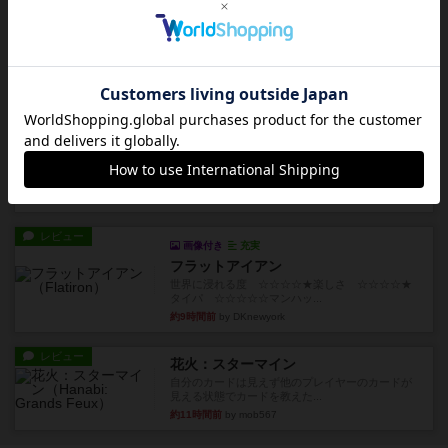
画像付き
充実
キャプテン・フリップ：イスラ・ボンバ
イスラ・ボンバを探しに出航!潜水艦を装備し、あ
なたの乗組員を監獄から解...
約7時間前
by jurong
ルール/インスト
画像付き
充実
トランスオリエント・エクスプレス
乗客の皆様、トランスオリエント・エクスプレス
にご乗車ありがとうございま...
約8時間前
by jurong
レビュー
画像付き
充実
フラットアイアン
世界に浸れる度 ☆☆☆☆★楽しさ ☆☆☆☆★
タイパ ☆☆☆☆☆マンハッ...
約9時間前
by DKnewyork
レビュー
花火：スターマイン
自分のカードは見えず他のプレイヤーのカードが
見える状態でカードを教えた...
約11時間前
by mob567