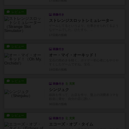
17日前
の投稿
レビュー
画像付き
ストレンジスロットシミュレーター
ゲームしてるというより、仕事させられてるよう
なゲームでした。ひたすら、...
17日前
の投稿
レビュー
画像付き
オー・マイ・オーキッド！
宝石の煌めきを軽く、ボドゲー初心者にもやりや
すくしたゲームですね。宝石...
19日前
の投稿
レビュー
画像付き
充実
シンジュク
線路を作って、お店を作り、盤上の消費者コマを
鉄道に乗せ、自分の店に誘い...
30日前
の投稿
レビュー
画像付き
充実
エコーズ・オブ・タイム