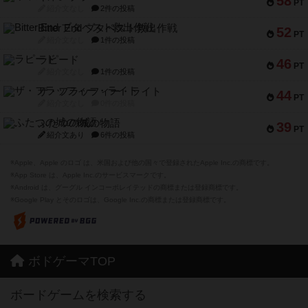
58
PT
紹介文なし
2件の投稿
Bitter End ブタペスト救出作戦
52
PT
紹介文なし
1件の投稿
ラピード
46
PT
紹介文なし
1件の投稿
ザ・フラッフィー・ライト
44
PT
紹介文なし
0件の投稿
ふたつの城の物語
39
PT
紹介文あり
6件の投稿
※Apple、Apple のロゴ は、米国および他の国々で登録されたApple Inc.の商標です。
※App Store は、Apple Inc.のサービスマークです。
※Android は、グーグル インコーポレイテッドの商標または登録商標です。
※Google Play とそのロゴは、Google Inc.の商標または登録商標です。
ボドゲーマTOP
ボードゲームを検索する