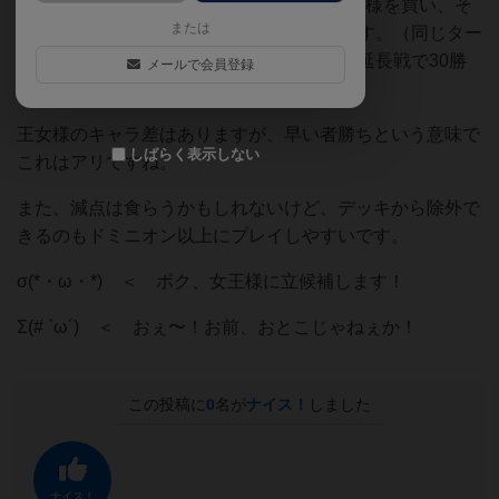
カードを買って前半は6コインを貯めて王女様を買い、そ
または
の後は20勝利点をいち早く集めれば勝利です。（同じター
ンで20勝利点を集めた人が複数いる場合、延長戦で30勝
メールで会員登録
利点を集めたら勝利です。）
王女様のキャラ差はありますが、早い者勝ちという意味で
しばらく表示しない
これはアリですね。
また、減点は食らうかもしれないけど、デッキから除外で
きるのもドミニオン以上にプレイしやすいです。
σ(*・ω・*) ＜ ボク、女王様に立候補します！
Σ(# `ω´) ＜ おぇ〜！お前、
おとこじゃねぇか！
この投稿に
0
名が
ナイス！
しました
ナイス！