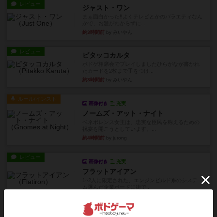
レビュー
ジャスト・ワン
まぁ面白かった‼️よくテレビとかのバラエティなん
かで、お題がわからずに...
約3時間前
by みいやん
レビュー
ピタッコカルタ
ボドゲ相席会でプレイしましたひらがなが書かれ
たカードを2枚まで手をつけ...
約3時間前
by みいやん
ルール/インスト
画像付き
充実
ノームズ・アット・ナイト
ベネボレンス女王は、忠実な臣民を称えるための
祝宴を開こうとしています。...
約4時間前
by jurong
レビュー
画像付き
充実
フラットアイアン
1~2人に限定された、エンジンビルド系のシステ
ム選んだ企業ボードに街で...
約5時間前
by あくり
ルール/インスト