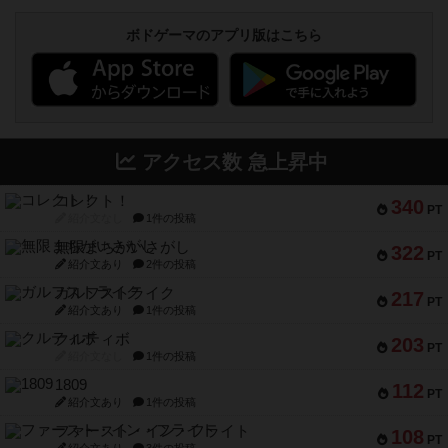
ボドゲーマのアプリ版はこちら
アクセス数 急上昇中
コレクト！
340
PT
紹介文なし
1件の投稿
無限まちがいさがし
322
PT
紹介文あり
2件の投稿
ガルフストライク
217
PT
紹介文あり
1件の投稿
クルティボ
203
PT
紹介文なし
1件の投稿
1809
112
PT
紹介文あり
1件の投稿
ファースト・イン・フライト
108
PT