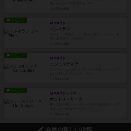
書かれた以下の方法で競りを...
5ヶ月前
の投稿
レビュー
画像付き
イルイラン
Illとは、「病気の」、「気分が悪い」っていう意
味があります。それをい...
5ヶ月前
の投稿
レビュー
画像付き
コンコルディア
デッキゲームっぽいコマンド入手系のゲームです
ね。人物カードがコマンド用...
6ヶ月前
の投稿
レビュー
画像付き
充実
ホットストリーク
着ぐるみを着た４人がレースをする予想ゲームで
すが、ルールは分かりやすく...
7ヶ月前
の投稿
会員の新しい投稿