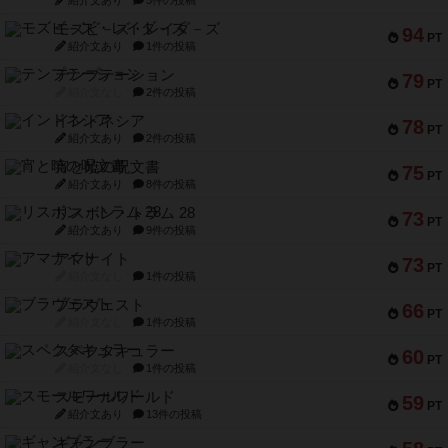
紹介文あり
3件の投稿
モズビ－ズ・レイダ－ズ
94
PT
紹介文あり
1件の投稿
テンプテーション
79
PT
紹介文なし
2件の投稿
インドネシア
78
PT
紹介文あり
2件の投稿
宵と暁の呪文書
75
PT
紹介文あり
8件の投稿
リスボン・トラム 28
73
PT
紹介文あり
9件の投稿
アマナイト
73
PT
紹介文なし
1件の投稿
ブラヴェスト
66
PT
紹介文なし
1件の投稿
スペクタキュラー
60
PT
紹介文なし
1件の投稿
スモールワールド
59
PT
紹介文あり
13件の投稿
ギャンブラー