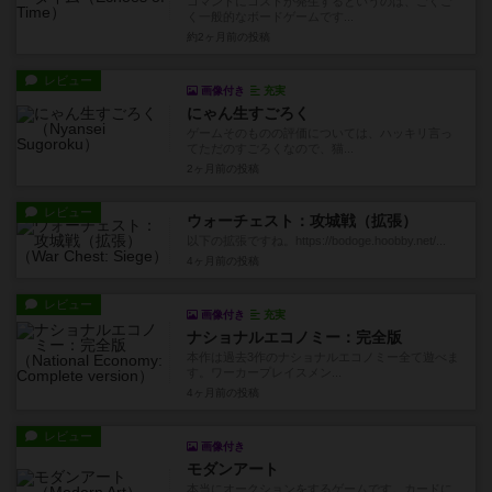
コマンドにコストが発生するというのは、ごくご
く一般的なボードゲームです...
約2ヶ月前
の投稿
レビュー
画像付き
充実
にゃん生すごろく
ゲームそのものの評価については、ハッキリ言っ
てただのすごろくなので、猫...
2ヶ月前
の投稿
レビュー
ウォーチェスト：攻城戦（拡張）
以下の拡張ですね。https://bodoge.hoobby.net/...
4ヶ月前
の投稿
レビュー
画像付き
充実
ナショナルエコノミー：完全版
本作は過去3作のナショナルエコノミー全て遊べま
す。ワーカープレイスメン...
4ヶ月前
の投稿
レビュー
画像付き
モダンアート
本当にオークションをするゲームです。カードに