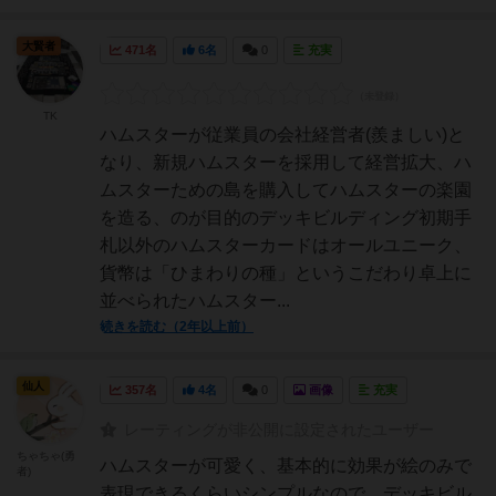
大賢者
471名
6名
0
充実
TK
ハムスターが従業員の会社経営者(羨ましい)と
なり、新規ハムスターを採用して経営拡大、ハ
ムスターための島を購入してハムスターの楽園
を造る、のが目的のデッキビルディング初期手
札以外のハムスターカードはオールユニーク、
貨幣は「ひまわりの種」というこだわり卓上に
並べられたハムスター...
続きを読む（2年以上前）
仙人
357名
4名
0
画像
充実
レーティングが非公開に設定されたユーザー
ちゃちゃ(勇
ハムスターが可愛く、基本的に効果が絵のみで
者)
表現できるくらいシンプルなので、デッキビル