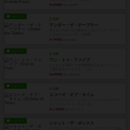
約4時間前
by mob567
レビュー
充実
アンダー・ザ・テーブラー
笑えるバカゲームを集めているライトゲーマーと
してのレビューです。正体隠...
約7時間前
by toyota
レビュー
充実
ワン・トゥ・ファイブ
とにかくお手軽にすき間時間をうめるゲームとし
て重宝するゲームです。いわ...
約8時間前
by nabekoh
レビュー
充実
エコーズ・オブ・タイム
カードゲームにファイナルファンタジーのアクテ
ィブタイムバトル（もしくは...
約12時間前
by ジェイとと
レビュー
シャット・ザ・ボックス
とてもシンプルなダイスゲーム。2つのダイスを振