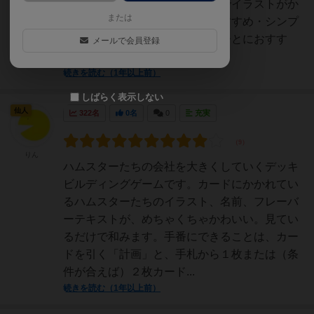
すめポイント】・デッキ構築系でイラストがか
または
わいいゲームで遊びたい人におすすめ・シンプ
ルなルールでしっかり遊びたいひとにおすす
メールで会員登録
め・ハムスターが好き、それ...
続きを読む（1年以上前）
しばらく表示しない
仙人
322名
0名
0
充実
りん
ハムスターたちの会社を大きくしていくデッキ
ビルディングゲームです。カードにかかれてい
るハムスターたちのイラスト、名前、フレーバ
ーテキストが、めちゃくちゃかわいい。見てい
るだけで和みます。手番にできることは、カー
ドを引く「計画」と、手札から１枚または（条
件が合えば）２枚カード...
続きを読む（1年以上前）