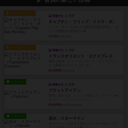
ルール/インスト
画像付き
充実
キャプテン・フリップ：イスラ・ボンバ
イスラ・ボンバを探しに出航!潜水艦を装備し、あ
なたの乗組員を監獄から解...
33分前
by jurong
ルール/インスト
画像付き
充実
トランスオリエント・エクスプレス
乗客の皆様、トランスオリエント・エクスプレス
にご乗車ありがとうございま...
約1時間前
by jurong
レビュー
画像付き
充実
フラットアイアン
世界に浸れる度 ☆☆☆☆★楽しさ ☆☆☆☆★
タイパ ☆☆☆☆☆マンハッ...
約3時間前
by DKnewyork
レビュー
花火：スターマイン
自分のカードは見えず他のプレイヤーのカードが
見える状態でカードを教えた...