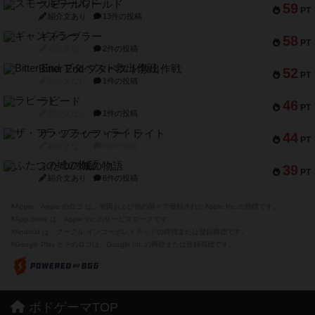
スモールワールド
59
PT
紹介文あり
13件の投稿
ギャンブラー
58
PT
紹介文なし
2件の投稿
Bitter End ブタペスト救出作戦
52
PT
紹介文なし
1件の投稿
ラピード
46
PT
紹介文なし
1件の投稿
ザ・フラッフィー・ライト
44
PT
紹介文なし
0件の投稿
ふたつの城の物語
39
PT
紹介文あり
6件の投稿
※Apple、Apple のロゴ は、米国および他の国々で登録されたApple Inc.の商標です。
※App Store は、Apple Inc.のサービスマークです。
※Android は、グーグル インコーポレイテッドの商標または登録商標です。
※Google Play とそのロゴは、Google Inc.の商標または登録商標です。
ボドゲーマTOP