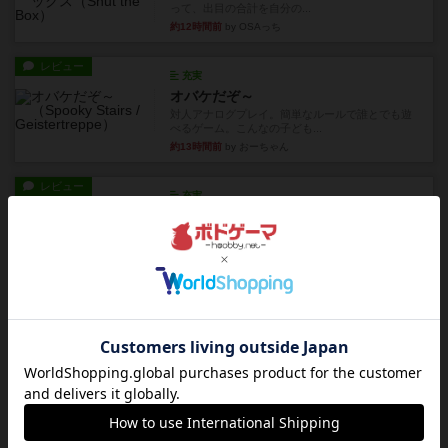
って、出目の合計を自分の...
約12時間前
by OSAっち
レビュー
充実
オバケだぞ～
対人アナログプレイ。簡単なルールで誰とでも遊
べるゲーム。こんなの子ども...
約13時間前
by おーちゃん
レビュー
充実
南北戦争
1983年にVictory Gamesが出版した『The Civil ...
約17時間前
by Chaco
レビュー
画像付き
ファイアー・ブルズ / 火牛陣
火牛を引き連れて敵を殲滅させる。縦か斜めで前2
列まで攻撃できるが、自分...
約19時間前
by うらまこ
レビュー
フリップ７
カードをめくるかパスをするかを決めてパスした