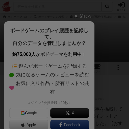
ログイン
閉じる
ボドゲーマTOP
ボードゲームの検索
ハムファームの通販/商品詳細
作品
ボードゲームのプレイ履歴を記録し
て、
ハムファーム
自分のデータを管理しませんか？
9件のレビュー
約75,000人
がボドゲーマを利用中！
遊んだボードゲームを記録する
4
9
24
トップ
画像
動画
レビュー
カフェ
気になるゲームのレビューを読む
お気に入り作品・所有リストの共
神
376名
0名
0
充実
有
ログイン / 会員登録（10秒）
てう
様々なボードゲームのレビュー記事を掲載して
Google
X
います。その中から【おすすめポイント】と
【良い点】【悪い点】をまとめました。【おす
Apple
Facebook