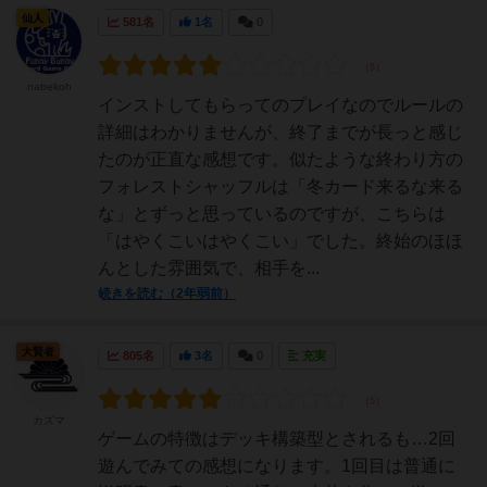
仙人
581名
1名
0
nabekoh
インストしてもらってのプレイなのでルールの
詳細はわかりませんが、終了までが長っと感じ
たのが正直な感想です。似たような終わり方の
フォレストシャッフルは「冬カード来るな来る
な」とずっと思っているのですが、こちらは
「はやくこいはやくこい」でした。終始のほほ
んとした雰囲気で、相手を...
続きを読む（2年弱前）
大賢者
805名
3名
0
充実
カズマ
ゲームの特徴はデッキ構築型とされるも…2回
遊んでみての感想になります。1回目は普通に