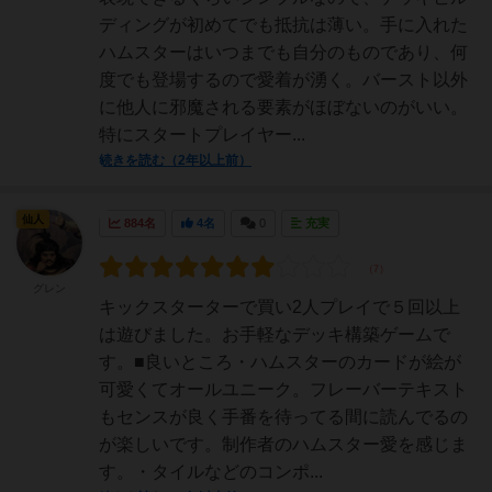
ディングが初めてでも抵抗は薄い。手に入れた
ハムスターはいつまでも自分のものであり、何
度でも登場するので愛着が湧く。バースト以外
に他人に邪魔される要素がほぼないのがいい。
特にスタートプレイヤー...
続きを読む（2年以上前）
仙人
884名
4名
0
充実
グレン
キックスターターで買い2人プレイで５回以上
は遊びました。お手軽なデッキ構築ゲームで
す。■良いところ・ハムスターのカードが絵が
可愛くてオールユニーク。フレーバーテキスト
もセンスが良く手番を待ってる間に読んでるの
が楽しいです。制作者のハムスター愛を感じま
す。・タイルなどのコンポ...