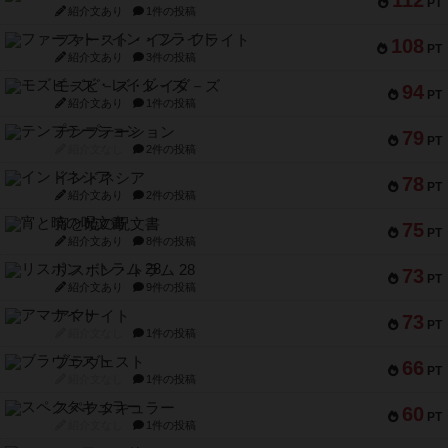
112
PT
紹介文あり
1件の投稿
ファースト・イン・フライト
108
PT
紹介文あり
3件の投稿
モズビ－ズ・レイダ－ズ
94
PT
紹介文あり
1件の投稿
テンプテーション
79
PT
紹介文なし
2件の投稿
インドネシア
78
PT
紹介文あり
2件の投稿
宵と暁の呪文書
75
PT
紹介文あり
8件の投稿
リスボン・トラム 28
73
PT
紹介文あり
9件の投稿
アマナイト
73
PT
紹介文なし
1件の投稿
ブラヴェスト
66
PT
紹介文なし
1件の投稿
スペクタキュラー
60
PT
紹介文なし
1件の投稿