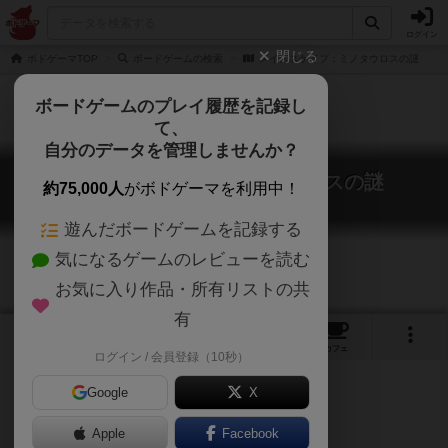
ログイン
閉じる
ボドゲーマTOP
ボードゲームの検索
メイズスケイプ：ミノタウロスの謎
ボードゲームのプレイ履歴を記録し
て、
自分のデータを管理しませんか？
メイズスケイプ：ミノタウロスの謎
約75,000人
がボドゲーマを利用中！
Mazescape: Ariadne
遊んだボードゲームを記録する
気になるゲームのレビューを読む
お気に入り作品・所有リストの共
有
6
2
3
トップ
画像
動画
レビュー
カフェ
ログイン / 会員登録（10秒）
Google
X
Apple
Facebook