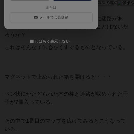
または
メールで会員登録
子供の頃、雑誌や頭の体操みたいな本に迷路があ
り、それを解いて遊んだり、自作したことはないだ
ろうか？
しばらく表示しない
これはそんな子供心をくすぐるものとなっている。
マグネットで止められた箱を開けると・・・
ペン状にかたどられた木の棒と迷路が収められた冊
子が7冊入っている。
その中で1番目のマップを広げてみるとこうなって
いる。