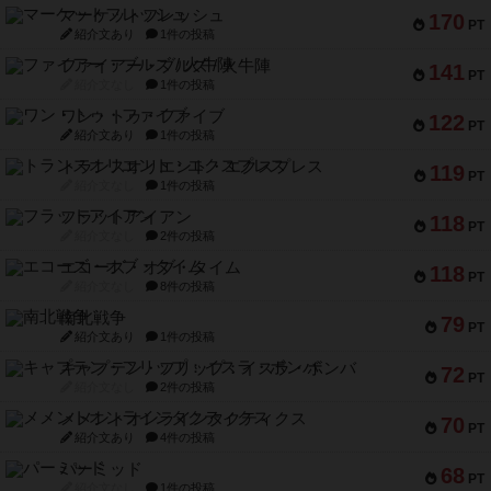
マーケットフレッシュ
170
PT
紹介文あり
1件の投稿
ファイアー・ブルズ / 火牛陣
141
PT
紹介文なし
1件の投稿
ワン・トゥ・ファイブ
122
PT
紹介文あり
1件の投稿
トランスオリエント・エクスプレス
119
PT
紹介文なし
1件の投稿
フラットアイアン
118
PT
紹介文なし
2件の投稿
エコーズ・オブ・タイム
118
PT
紹介文なし
8件の投稿
南北戦争
79
PT
紹介文あり
1件の投稿
キャプテン・フリップ：イスラ・ボンバ
72
PT
紹介文なし
2件の投稿
メメントオンラインタクティクス
70
PT
紹介文あり
4件の投稿
パーミッド
68
PT
紹介文なし
1件の投稿