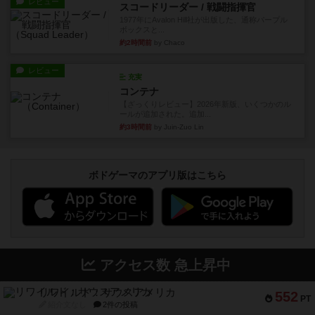
レビュー
スコードリーダー / 戦闘指揮官
1977年にAvalon Hill社が出版した、通称パープル
ボックスと...
約2時間前
by Chaco
レビュー
充実
コンテナ
【ざっくりレビュー】2026年新版、いくつかのル
ールが追加された。追加...
約3時間前
by Juin-Zuo Lin
ボドゲーマのアプリ版はこちら
アクセス数 急上昇中
リワイルド：サウスアメリカ
552
PT
紹介文なし
2件の投稿