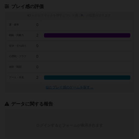
プレイ感の評価
トグルスイッチを押すとプレイ感（
※
）の投票ができます
0
運・確率
2
戦略・判断力
0
交渉・立ち回り
0
心理戦・ブラフ
0
攻防・戦闘
2
アート・外見
似たプレイ感のゲームを探す→
データに関する報告
ログインするとフォームが表示されます