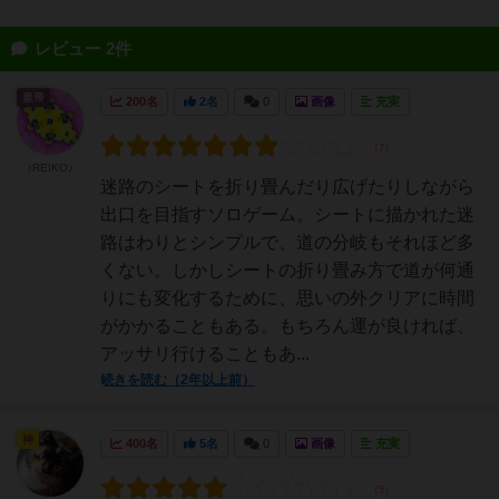
レビュー 2件
皇帝
200名
2名
0
画像
充実
♪REIKO♪
迷路のシートを折り畳んだり広げたりしながら
出口を目指すソロゲーム。シートに描かれた迷
路はわりとシンプルで、道の分岐もそれほど多
くない。しかしシートの折り畳み方で道が何通
りにも変化するために、思いの外クリアに時間
がかかることもある。もちろん運が良ければ、
アッサリ行けることもあ...
続きを読む（2年以上前）
神
400名
5名
0
画像
充実