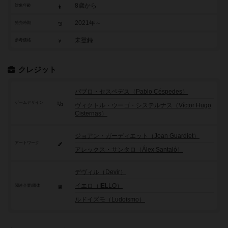
8歳から
対象年齢
2021年～
発売時期
未登録
参考価格
クレジット
パブロ・セスペデス（Pablo Céspedes）
ゲームデザイン
ヴィクトル・ウーゴ・システルナス（Víctor Hugo
Cisternas）
ジョアン・ガーディエット（Joan Guardiet）
アートワーク
アレックス・サンタロ（Álex Santaló）
デヴィル（Devir）
イエロ（IELLO）
関連企業/団体
ルドイズモ（Ludoismo）