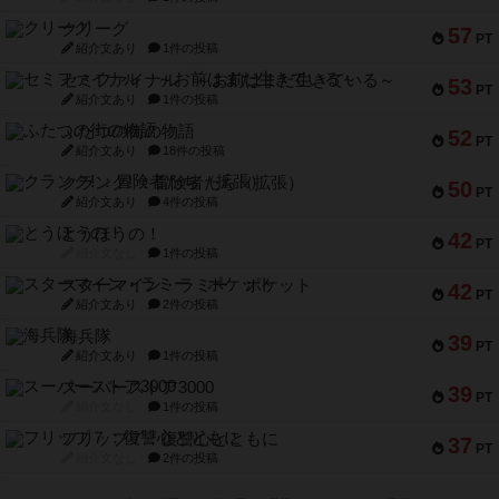
クリーグ
57
PT
紹介文あり
1件の投稿
セミファイナル ～お前はまだ生きている～
53
PT
紹介文あり
1件の投稿
ふたつの街の物語
52
PT
紹介文あり
18件の投稿
クランク! ：冒険者たち（拡張）
50
PT
紹介文あり
4件の投稿
とうほうの！
42
PT
紹介文なし
1件の投稿
スターマイン・ラミー ポケット
42
PT
紹介文あり
2件の投稿
海兵隊
39
PT
紹介文あり
1件の投稿
スーパーストア3000
39
PT
紹介文なし
1件の投稿
フリップ７：復讐心とともに
37
PT
紹介文なし
2件の投稿