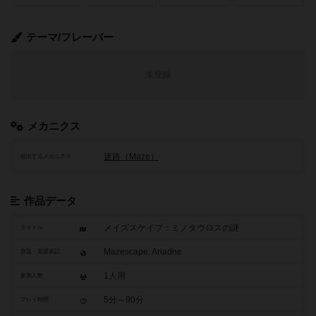
テーマ/フレーバー
未登録
メカニクス
迷路（Maze）
頻出するメカニクス
作品データ
メイズスケイプ：ミノタウロスの謎
タイトル
Mazescape: Ariadne
原題・英題表記
1人用
参加人数
5分～90分
プレイ時間