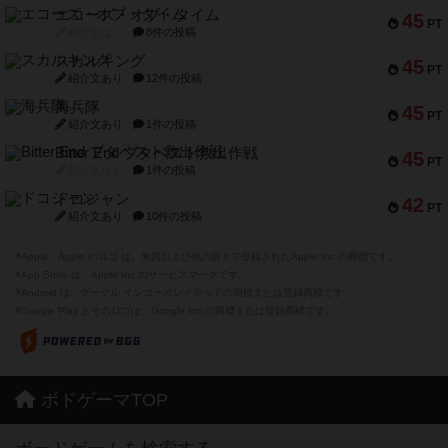
エコーズ・オブ・タイム
45
PT
紹介文なし
8件の投稿
スカルキング
45
PT
紹介文あり
12件の投稿
海兵隊
45
PT
紹介文あり
1件の投稿
Bitter End ブタペスト救出作戦
45
PT
紹介文なし
1件の投稿
ドコジャン
42
PT
紹介文あり
10件の投稿
※Apple、Apple のロゴ は、米国および他の国々で登録されたApple Inc.の商標です。
※App Store は、Apple Inc.のサービスマークです。
※Android は、グーグル インコーポレイテッドの商標または登録商標です。
※Google Play とそのロゴは、Google Inc.の商標または登録商標です。
ボドゲーマTOP