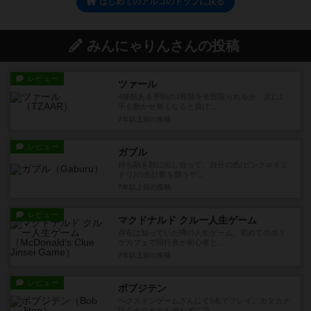
はじめてのアルゴのトップに戻る
みんにゃりんさんの投稿
レビュー
ツァール
4種類ある手駒の1種類を全部取られるか、次に1
手も動かせ無くなると負け...
7年以上前
の投稿
レビュー
ガブル
持ち駒を順に出し合って、自分の色(ピンクorキミ
ドリ)の合計数を競うゲ...
7年以上前
の投稿
レビュー
マクドナルド クルー人生ゲーム
存在は知っていた噂の人生ゲーム。初めてのボド
ゲカフェで同行者が初心者と...
7年以上前
の投稿
レビュー
ボブジテン
ヘクスインゲームさんにて5名でプレイ。カタカナ
語をカタカナを使わずに説...