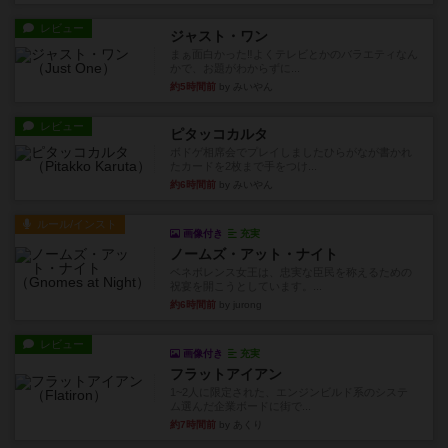
レビュー
ジャスト・ワン
まぁ面白かった‼️よくテレビとかのバラエティなん
かで、お題がわからずに...
約5時間前
by みいやん
レビュー
ピタッコカルタ
ボドゲ相席会でプレイしましたひらがなが書かれ
たカードを2枚まで手をつけ...
約6時間前
by みいやん
ルール/インスト
画像付き
充実
ノームズ・アット・ナイト
ベネボレンス女王は、忠実な臣民を称えるための
祝宴を開こうとしています。...
約6時間前
by jurong
レビュー
画像付き
充実
フラットアイアン
1~2人に限定された、エンジンビルド系のシステ
ム選んだ企業ボードに街で...
約7時間前
by あくり