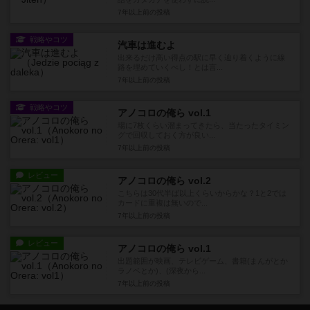
7年以上前
の投稿
戦略やコツ
汽車は進むよ
出来るだけ高い得点の駅に早く辿り着くように線
路を埋めていくべし！とは言...
7年以上前
の投稿
戦略やコツ
アノコロの俺ら vol.1
場に7枚くらい溜まってきたら、当たったタイミン
グで回収しておく方が良い...
7年以上前
の投稿
レビュー
アノコロの俺ら vol.2
こちらは30代半ば以上くらいからかな？1と2では
カードに重複は無いので...
7年以上前
の投稿
レビュー
アノコロの俺ら vol.1
出題範囲が映画、テレビゲーム、書籍(まんがとか
ラノベとか)、(深夜から...
7年以上前
の投稿