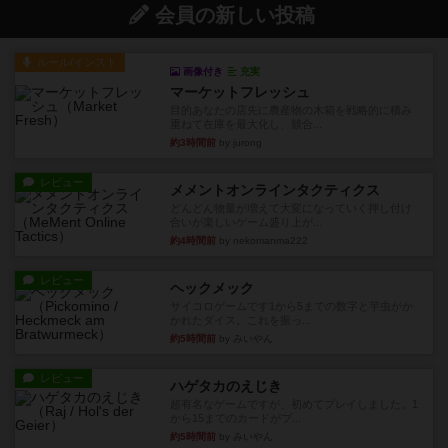
会員の新しい投稿
ルール/インスト
画像付き
充実
マーケットフレッシュ
目的あなたの店先に農産物の木箱を戦略的に積み
重ねて在庫を最大化し、競合...
約3時間前
by jurong
レビュー
メメントオンラインタクティクス
どんどん物量が増えて大変になっていく押し付け
合いが楽しいゲーム盛り上が...
約4時間前
by nekomanma222
レビュー
ヘックメック
サイコロゲームです1から5までの数字と芋虫がか
かれたダイス。これを振っ...
約5時間前
by みいやん
レビュー
ハゲタカのえじき
超有名なゲームですが、初めてプレイしました。1
から15までのカードがプ...
約5時間前
by みいやん