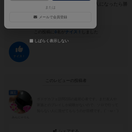
2人だったから推理しやすかったですけど3人になったら勝
または
負の行方は変わるかも？
メールで会員登録
この投稿に
0
名が
ナイス！
しました
しばらく表示しない
ナイス！
このレビューの投稿者
国王
ボドゲカフェ訪問2回の超初心者です。まだ友人や
家族とのプレイしか経験がないので、ソロで行って
知らない人に混ぜてもらうのが目標です。(`・ω・´)
みんにゃりん
シェアする