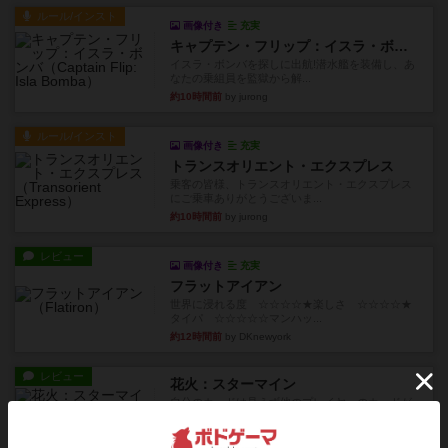
ルール/インスト
画像付き
充実
キャプテン・フリップ：イスラ・ボンバ
イスラ・ボンバを探しに出航!潜水艦を装備し、あ
なたの乗組員を監獄から解...
約10時間前
by jurong
ルール/インスト
画像付き
充実
トランスオリエント・エクスプレス
乗客の皆様、トランスオリエント・エクスプレス
にご乗車ありがとうございま...
約10時間前
by jurong
レビュー
画像付き
充実
フラットアイアン
世界に浸れる度 ☆☆☆☆★楽しさ ☆☆☆☆★
タイパ ☆☆☆☆☆マンハッ...
約12時間前
by DKnewyork
レビュー
花火：スターマイン
自分のカードは見えず他のプレイヤーのカードが
見える状態でカードを教えた...
約13時間前
by mob567