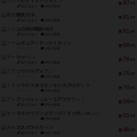
ワン・トゥ・ファイブ
97
PT
紹介文あり
1件の投稿
南北戦争
91
PT
紹介文あり
1件の投稿
ふたつの城の物語
91
PT
紹介文あり
6件の投稿
ノームズ・アット・ナイト
88
PT
紹介文なし
1件の投稿
マーリン
76
PT
紹介文あり
6件の投稿
フラットアイアン
75
PT
紹介文なし
2件の投稿
トランスオリエント・エクスプレス
70
PT
紹介文なし
1件の投稿
アンブッシュ！：ムーブアウト！
59
PT
紹介文あり
1件の投稿
キャプテン・フリップ：イスラ・ボンバ
51
PT
紹介文なし
2件の投稿
ガルフストライク
46
PT
紹介文あり
1件の投稿