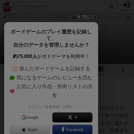
ログイン
閉じる
ボドゲーマTOP
ボードゲームの検索
アルゴ
はじめてのアルゴ
レ
ボードゲームのプレイ履歴を記録し
て、
はじめてのアルゴ
自分のデータを管理しませんか？
みんにゃりんさんのレビュー
約75,000人
がボドゲーマを利用中！
遊んだボードゲームを記録する
5
5
4
トップ
画像
動画
レビュー
カフェ
気になるゲームのレビューを読む
お気に入り作品・所有リストの共
133名
0名
0
7年以上前
有
ログイン / 会員登録（10秒）
幼児でも出来るというキャッチフレーズだったのでトラ
イ。手持ちの駒を小さい数から大きい数の順で並べて相手
Google
X
の持ち駒を推理するゲーム。ルールはうたい文句に違わず
Apple
Facebook
早い段階で理解することが出来ましたが、自分、弱過ぎｗ