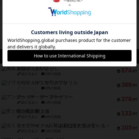
ボドゲーマのアプリ版はこちら
アクセス数 急上昇中
無限まちがいさがし
574
PT
紹介文あり
2件の投稿
リワイルド：サウスアメリカ
389
PT
紹介文なし
2件の投稿
アンダー・ザ・テーブラー
378
PT
紹介文あり
1件の投稿
宵と暁の呪文書
133
PT
紹介文あり
8件の投稿
セミファイナル ～お前はまだ生きている～
103
PT
紹介文あり
1件の投稿