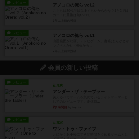
レビュー
アノコロの俺ら vol.2
こちらは30代半ば以上くらいからかな？1と2では
カードに重複は無いので...
7年以上前
の投稿
レビュー
アノコロの俺ら vol.1
出題範囲が映画、テレビゲーム、書籍(まんがとか
ラノベとか)、(深夜から...
7年以上前
の投稿
会員の新しい投稿
レビュー
充実
アンダー・ザ・テーブラー
笑えるバカゲームを集めているライトゲーマーと
してのレビューです。正体隠...
約1時間前
by toyota
レビュー
充実
ワン・トゥ・ファイブ
とにかくお手軽にすき間時間をうめるゲームとし
て重宝するゲームです。いわ...