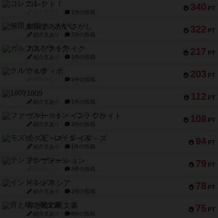
コレクト！
340
PT
紹介文なし
1件の投稿
無限まちがいさがし
322
PT
紹介文あり
2件の投稿
ガルフストライク
217
PT
紹介文あり
1件の投稿
クルティボ
203
PT
紹介文なし
1件の投稿
1809
112
PT
紹介文あり
1件の投稿
ファースト・イン・フライト
108
PT
紹介文あり
3件の投稿
モズビ－ズ・レイダ－ズ
94
PT
紹介文あり
1件の投稿
テンプテーション
79
PT
紹介文なし
2件の投稿
インドネシア
78
PT
紹介文あり
2件の投稿
宵と暁の呪文書
75
PT
紹介文あり
8件の投稿