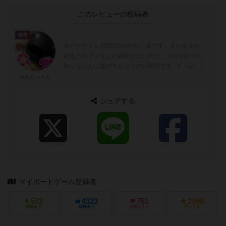
このレビューの投稿者
皇帝
ボドゲカフェ訪問2回の超初心者です。まだ友人や
家族とのプレイしか経験がないので、ソロで行って
知らない人に混ぜてもらうのが目標です。(`・ω・´)
みんにゃりん
シェアする
マイボードゲーム登録者
572
4323
751
2096
興味あり
経験あり
お気に入り
持ってる