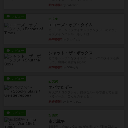
約2時間前
by nabekoh
レビュー
充実
エコーズ・オブ・タイム
カードゲームにファイナルファンタジーのアクテ
ィブタイムバトル（もしくは...
約6時間前
by ジェイとと
レビュー
シャット・ザ・ボックス
とてもシンプルなダイスゲーム。2つのダイスを振
って、出目の合計を自分の...
約7時間前
by OSAっち
レビュー
充実
オバケだぞ～
対人アナログプレイ。簡単なルールで誰とでも遊
べるゲーム。こんなの子ども...
約8時間前
by おーちゃん
レビュー
充実
南北戦争
1983年にVictory Gamesが出版した『The Civil ...