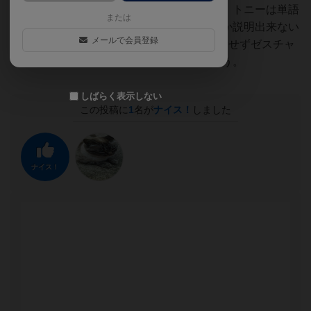
に増やしてプレイしたのでドキドキが増す。トニーは単語
または
でしか説明出来ない、ジョージは漢字でしか説明出来ない
メールで会員登録
(送り仮名無し、四字熟語とか)、デイブは話せずゼスチャ
ーのみで説明。人数が多い方が面白いと思う。
しばらく表示しない
この投稿に
1
名が
ナイス！
しました
ナイス！