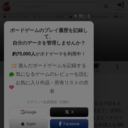
ログイン
閉じる
ボドゲーマTOP
ボードゲームの検索
ボブジテンの通販/商品詳細
作品デ
ボードゲームのプレイ履歴を記録し
て、
ボブジテン
自分のデータを管理しませんか？
みんにゃりんさんのレビュー
約75,000人
がボドゲーマを利用中！
遊んだボードゲームを記録する
5
4
41
277
トップ
画像
動画
レビュー
カフェ
気になるゲームのレビューを読む
お気に入り作品・所有リストの共
237名
1名
0
7年以上前
有
ログイン / 会員登録（10秒）
ヘクスインゲームさんにて5名でプレイ。カタカナ語をカ
タカナを使わずに説明する。回答権は1人2回まで。説明に
Google
X
うっかりカタカナを使ってしまい、指摘されるとペナルテ
Apple
Facebook
ィ。拡張カードをmixしてプレイ。時々現れる外国人を3種