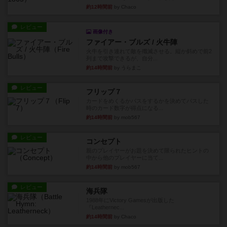
約12時間前
by Chaco
レビュー
画像付き
ファイアー・ブルズ / 火牛陣
火牛を引き連れて敵を殲滅させる。縦か斜めで前2
列まで攻撃できるが、自分...
約14時間前
by うらまこ
レビュー
フリップ７
カードをめくるかパスをするかを決めてパスした
時のカード数字が得点になる...
約14時間前
by mob567
レビュー
コンセプト
親のプレイヤーがお題を決めて限られたヒントの
中から他のプレイヤーに当て...
約14時間前
by mob567
レビュー
海兵隊
1988年にVictory Gamesが出版した
『Leathernec...
約14時間前
by Chaco