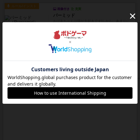
ルール/インスト
画像付き
充実
パーミッド
おばあちゃんは猫が大好きです!しかし、あまりに
も多くの猫を飼っているた...
約14時間前
by jurong
レビュー
画像付き
オラパ・マイン
お気に入りのplayte製です。オラパスペースから
やり、気に入りました...
約15時間前
by くみ