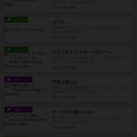
でトライ。手持ちの駒を小さ...
7年以上前
の投稿
レビュー
ガブル
持ち駒を順に出し合って、自分の色(ピンクorキミ
ドリ)の合計数を競うゲ...
7年以上前
の投稿
レビュー
マクドナルド クルー人生ゲーム
存在は知っていた噂の人生ゲーム。初めてのボド
ゲカフェで同行者が初心者と...
7年以上前
の投稿
戦略やコツ
汽車は進むよ
出来るだけ高い得点の駅に早く辿り着くように線
路を埋めていくべし！とは言...
7年以上前
の投稿
戦略やコツ
アノコロの俺ら vol.1
場に7枚くらい溜まってきたら、当たったタイミン
グで回収しておく方が良い...
7年以上前
の投稿