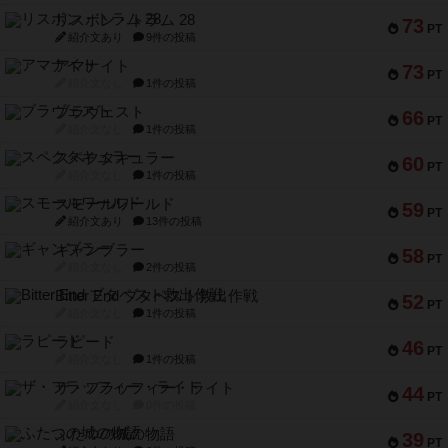
リスボン・トラム 28
73
PT
紹介文あり
9件の投稿
アマナイト
73
PT
紹介文なし
1件の投稿
ブラヴェスト
66
PT
紹介文なし
1件の投稿
スペクタキュラー
60
PT
紹介文なし
1件の投稿
スモールワールド
59
PT
紹介文あり
13件の投稿
ギャンブラー
58
PT
紹介文なし
2件の投稿
Bitter End ブタペスト救出作戦
52
PT
紹介文なし
1件の投稿
ラピード
46
PT
紹介文なし
1件の投稿
ザ・フラッフィー・ライト
44
PT
紹介文なし
0件の投稿
ふたつの城の物語
39
PT