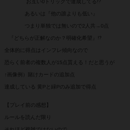
お互い0トリックで達成してる⁉︎
あるいは『他の誰よりも低い』
つまり単独では無いので2人共→0点
『どちらが正解なのか？明確化希望』⁉️
全体的に得点はインフレ傾向なので
恐らく前者の複数人が15点貰える！だと思うが
↑画像例）賭けカードの追加点
達成している 黄Pと緑Pのみ追加で得点
【プレイ前の感想】
ルールを読んだ限り
それほど複雑ではないので