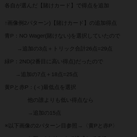
各自が選んだ【賭けカード】で得点を追加
↑画像例2パターン)【賭けカード】の追加得点
青P：NO Wager(賭けない)を選択していたので
→追加の3点＋トリック合計26点=29点
緑P：2ND(2番目に高い得点)だったので
→追加の7点＋18点=25点
黄Pと赤P：(＜)最低点を選択
他の誰よりも低い得点なら
→追加の15点
※以下画像の2パターン目参照→〈黄Pと赤P〉