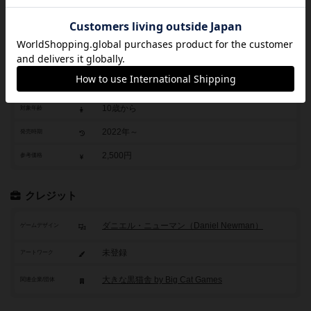
リーパー
タイトル
Reapers
原題・英題表記
3人～5人
参加人数
30分～60分
プレイ時間
10歳から
対象年齢
2022年～
発売時期
2,500円
参考価格
クレジット
ダニエル・ニューマン（Daniel Newman）
ゲームデザイン
未登録
アートワーク
大きな黒猫舎 by Big Cat Games
関連企業/団体