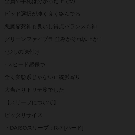
全員の手札は分かった上での
ビッド選択が凄く良く絡んでる
悪魔👿死神も良いし得点バランスも神
グリーンファイブラ 並みかそれ以上か！
･少しの味付け
･スピード感保つ
全く変態系じゃない正統派寄り
大当たりトリテ🎯でした
【スリーブについて】
ピッタリサイズ
・DAISOスリーブ：R-7 [ハード]