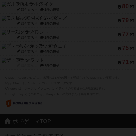
ガルフストライク
80
PT
紹介文あり
1件の投稿
モズビ－ズ・レイダ－ズ
79
PT
紹介文あり
1件の投稿
リー対グラント
77
PT
紹介文あり
1件の投稿
ブレーキング・アウェイ
75
PT
紹介文あり
4件の投稿
ザ・フラッド
71
PT
紹介文なし
1件の投稿
※Apple、Apple のロゴ は、米国および他の国々で登録されたApple Inc.の商標です。
※App Store は、Apple Inc.のサービスマークです。
※Android は、グーグル インコーポレイテッドの商標または登録商標です。
※Google Play とそのロゴは、Google Inc.の商標または登録商標です。
ボドゲーマTOP
ボードゲームを検索する