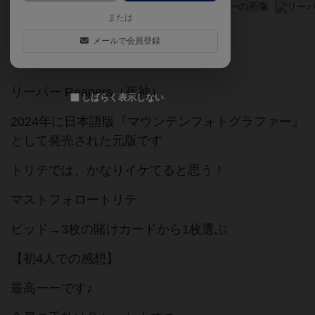
または
メールで会員登録
BGG評価7.0／重さ2.00／4人ベスト
リーパー Reapers（死神）
しばらく表示しない
2024年に日本語版『マウンテンフォトグラファー』
として発売された元版です
トリテでは、かなりイケてると思う！
マストフォロートリテ
ビッド→3枚の賭けカードから1枚選ぶ
【初4人での感想】
最高ーーです♪