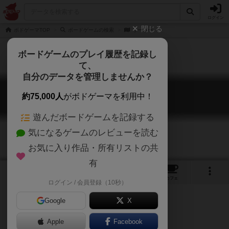
ログイン
閉じる
ボドゲーマTOP
ボードゲームの検索
リーパー
ボードゲームのプレイ履歴を記録し
て、
自分のデータを管理しませんか？
リーパー
約75,000人
がボドゲーマを利用中！
Reapers
遊んだボードゲームを記録する
気になるゲームのレビューを読む
お気に入り作品・所有リストの共
有
6
1
2
トップ
画像
動画
レビュー
カフェ
ログイン / 会員登録（10秒）
Google
X
Apple
Facebook