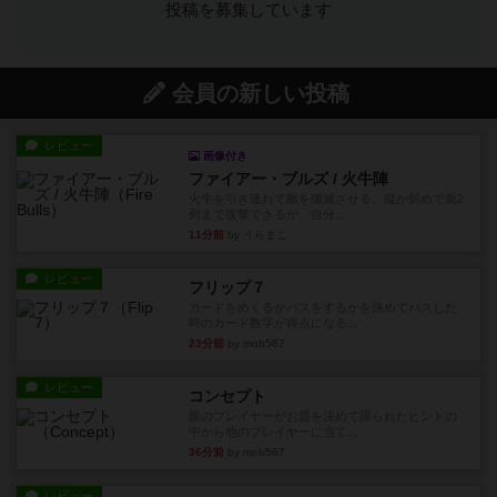
投稿を募集しています
会員の新しい投稿
レビュー
画像付き
ファイアー・ブルズ / 火牛陣
火牛を引き連れて敵を殲滅させる。縦か斜めで前2
列まで攻撃できるが、自分...
11分前
by うらまこ
レビュー
フリップ７
カードをめくるかパスをするかを決めてパスした
時のカード数字が得点になる...
23分前
by mob567
レビュー
コンセプト
親のプレイヤーがお題を決めて限られたヒントの
中から他のプレイヤーに当て...
36分前
by mob567
レビュー