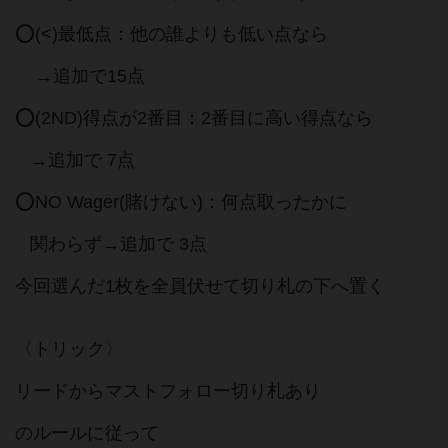
⭕️(<)最低点：他の誰よりも低い点なら
→追加で15点
⭕️(2ND)得点が2番目：2番目に高い得点なら
→追加で 7点
⭕️NO Wager(賭けない)：何点取ったかに
関わらず→追加で 3点
今回選んだ1枚を全員伏せて切り札の下へ置く
〈トリック〉
リードからマストフォロー切り札あり
のルールに従って