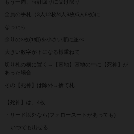
もう一周、時計回りに受け取り
全員の手札（3人12枚/4人9枚/5人8枚)に
なったら
余りの3枚(1組)を小さい順に並べ
大きい数字が下になる様重ねて
切り札の横に置く→【墓地】墓地の中に【死神】が
あった場合
その【死神】は除外→捨て札
【死神】は、4枚
・リード以外なら(フォロースートがあっても)
いつでも出せる