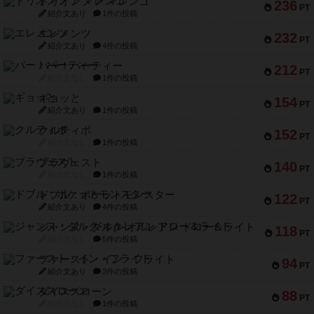
トリオンフ ア マレンゴ
236
PT
紹介文あり
1件の投稿
エレメンツ
232
PT
紹介文あり
4件の投稿
バー！パーティー
212
PT
紹介文なし
1件の投稿
ギョッと
154
PT
紹介文あり
1件の投稿
クルティボ
152
PT
紹介文なし
1件の投稿
ブラヴェスト
140
PT
紹介文なし
1件の投稿
ドブル：ポケットモンスター
122
PT
紹介文あり
4件の投稿
ジャンヌ・ダルク-オルレアン ドロー＆ライト
118
PT
紹介文なし
5件の投稿
ファースト・イン・フライト
94
PT
紹介文あり
3件の投稿
ダイススローン
88
PT
紹介文なし
1件の投稿