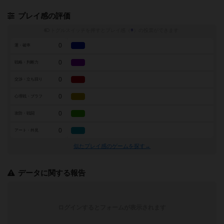
プレイ感の評価
トグルスイッチを押すとプレイ感（
※
）の投票ができます
0
運・確率
0
戦略・判断力
0
交渉・立ち回り
0
心理戦・ブラフ
0
攻防・戦闘
0
アート・外見
似たプレイ感のゲームを探す→
データに関する報告
ログインするとフォームが表示されます