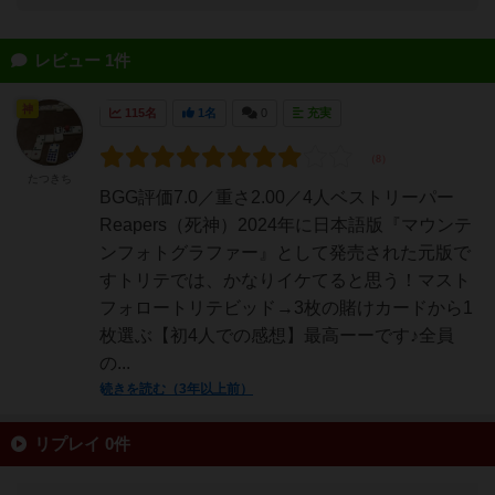
レビュー 1件
神
115名
1名
0
充実
たつきち
BGG評価7.0／重さ2.00／4人ベストリーパー
Reapers（死神）2024年に日本語版『マウンテ
ンフォトグラファー』として発売された元版で
すトリテでは、かなりイケてると思う！マスト
フォロートリテビッド→3枚の賭けカードから1
枚選ぶ【初4人での感想】最高ーーです♪全員
の...
続きを読む（3年以上前）
リプレイ 0件