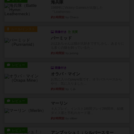
海兵隊
1988年にVictory Gamesが出版した
『Leathernec...
約1時間前
by Chaco
ルール/インスト
画像付き
充実
パーミッド
おばあちゃんは猫が大好きです!しかし、あまりに
も多くの猫を飼っているた...
約1時間前
by jurong
レビュー
画像付き
オラパ・マイン
お気に入りのplayte製です。オラパスペースから
やり、気に入りました...
約1時間前
by くみ
レビュー
マーリン
４人プレイ。インスト1時間プレイ2時間半。結構
ダイス運と手札のカード運...
約2時間前
by oliber
レビュー
アンブッシュ！：シルバースター