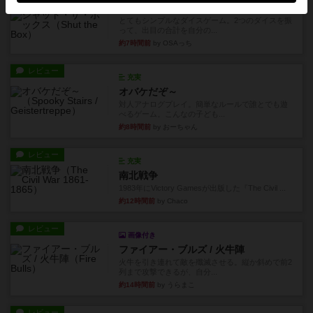
レビュー
シャット・ザ・ボックス
とてもシンプルなダイスゲーム。2つのダイスを振
って、出目の合計を自分の...
約7時間前
by OSAっち
レビュー
充実
オバケだぞ～
対人アナログプレイ。簡単なルールで誰とでも遊
べるゲーム。こんなの子ども...
約8時間前
by おーちゃん
レビュー
充実
南北戦争
1983年にVictory Gamesが出版した『The Civil ...
約12時間前
by Chaco
レビュー
画像付き
ファイアー・ブルズ / 火牛陣
火牛を引き連れて敵を殲滅させる。縦か斜めで前2
列まで攻撃できるが、自分...
約14時間前
by うらまこ
レビュー