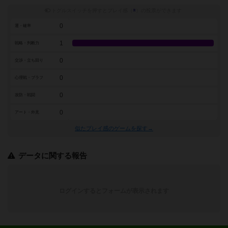
トグルスイッチを押すとプレイ感（
※
）の投票ができます
0
運・確率
1
戦略・判断力
0
交渉・立ち回り
0
心理戦・ブラフ
0
攻防・戦闘
0
アート・外見
似たプレイ感のゲームを探す→
データに関する報告
ログインするとフォームが表示されます