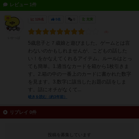
レビュー 1件
神
126名
0名
0
充実
いかっぱ
5歳息子と７歳娘と遊びました。ゲームとは言
わないのかもしれませんが、こどもの話した
い！をかなえてくれるアイテム。ルールはとっ
ても簡単。1.適当なカードを箱から1枚引きま
す。2.箱の中の一番上のカードに書かれた数字
を見ます。3.数字に該当したお題の話をしま
す。話にオチがなくて...
続きを読む（約3年前）
リプレイ 0件
投稿を募集しています