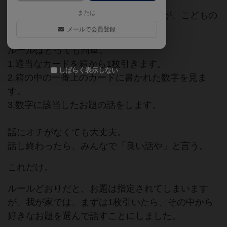
または
ゲームとは言わないのかもしれませんが、こどもの
話したい！をかなえてくれるアイテム。
メールで会員登録
ルールはとっても簡単。
1.適当なカードを箱から1枚引きます。
しばらく表示しない
2.箱の中の一番上のカードに書かれた数字を見ま
す。
3.数字に該当したお題の話をします。
話にオチがなくても大丈夫。
話し終わったら、みんなで「良い話や」と言う。
これだけ。
ルールどおりだと、お題は指定されてしまいます
が、我が家では、まずは1枚引いたら、その中から
好きなお題を選んで話すことにしました。