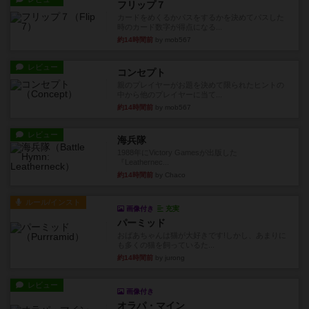
フリップ７
カードをめくるかパスをするかを決めてパスした
時のカード数字が得点になる...
約14時間前
by mob567
レビュー
コンセプト
親のプレイヤーがお題を決めて限られたヒントの
中から他のプレイヤーに当て...
約14時間前
by mob567
レビュー
海兵隊
1988年にVictory Gamesが出版した
『Leathernec...
約14時間前
by Chaco
ルール/インスト
画像付き
充実
パーミッド
おばあちゃんは猫が大好きです!しかし、あまりに
も多くの猫を飼っているた...
約14時間前
by jurong
レビュー
画像付き
オラパ・マイン