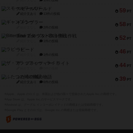
スモールワールド
59
PT
紹介文あり
13件の投稿
ギャンブラー
58
PT
紹介文なし
2件の投稿
Bitter End ブタペスト救出作戦
52
PT
紹介文なし
1件の投稿
ラピード
46
PT
紹介文なし
1件の投稿
ザ・フラッフィー・ライト
44
PT
紹介文なし
0件の投稿
ふたつの城の物語
39
PT
紹介文あり
6件の投稿
※Apple、Apple のロゴ は、米国および他の国々で登録されたApple Inc.の商標です。
※App Store は、Apple Inc.のサービスマークです。
※Android は、グーグル インコーポレイテッドの商標または登録商標です。
※Google Play とそのロゴは、Google Inc.の商標または登録商標です。