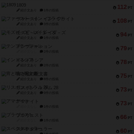
1809
112
PT
紹介文あり
1件の投稿
ファースト・イン・フライト
108
PT
紹介文あり
3件の投稿
モズビ－ズ・レイダ－ズ
94
PT
紹介文あり
1件の投稿
テンプテーション
79
PT
紹介文なし
2件の投稿
インドネシア
78
PT
紹介文あり
2件の投稿
宵と暁の呪文書
75
PT
紹介文あり
8件の投稿
リスボン・トラム 28
73
PT
紹介文あり
9件の投稿
アマナイト
73
PT
紹介文なし
1件の投稿
ブラヴェスト
66
PT
紹介文なし
1件の投稿
スペクタキュラー
60
PT
紹介文なし
1件の投稿