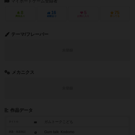
マイボードゲーム登録者
8
16
5
75
興味あり
経験あり
お気に入り
持ってる
テーマ/フレーバー
未登録
メカニクス
未登録
作品データ
ガムトークこども
タイトル
Gum talk: Kodomo
原題・英題表記