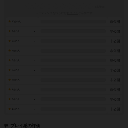
レーティングを行うには
ログイン
が必要です
-
非公開
10点の人
-
非公開
9点の人
-
非公開
8点の人
-
非公開
7点の人
-
非公開
6点の人
-
非公開
5点の人
-
非公開
4点の人
-
非公開
3点の人
-
非公開
2点の人
-
非公開
1点の人
プレイ感の評価