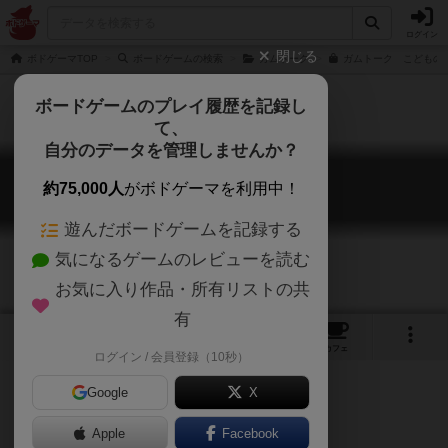
ログイン
閉じる
ボドゲーマTOP
ボードゲームの検索
ガムトーク
ガムトーク こどもの通
ボードゲームのプレイ履歴を記録し
て、
自分のデータを管理しませんか？
ガムトークこども
約75,000人
がボドゲーマを利用中！
Gum talk: Kodomo
遊んだボードゲームを記録する
気になるゲームのレビューを読む
お気に入り作品・所有リストの共
有
2
1
10
トップ
画像
動画
レビュー
カフェ
ログイン / 会員登録（10秒）
Google
X
5歳息子と７歳娘と遊びました。
Apple
Facebook