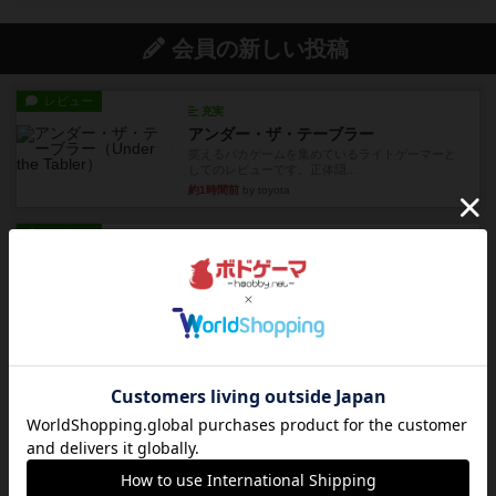
会員の新しい投稿
レビュー
充実
アンダー・ザ・テーブラー
笑えるバカゲームを集めているライトゲーマーと
してのレビューです。正体隠...
約1時間前
by toyota
レビュー
充実
ワン・トゥ・ファイブ
とにかくお手軽にすき間時間をうめるゲームとし
て重宝するゲームです。いわ...
約2時間前
by nabekoh
レビュー
充実
エコーズ・オブ・タイム
カードゲームにファイナルファンタジーのアクテ
ィブタイムバトル（もしくは...
約6時間前
by ジェイとと