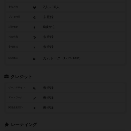
2人～10人
参加人数
未登録
プレイ時間
6歳から
対象年齢
未登録
発売時期
未登録
参考価格
ガムトーク（Gum Talk）
関連作品
クレジット
未登録
ゲームデザイン
未登録
アートワーク
未登録
関連企業/団体
レーティング