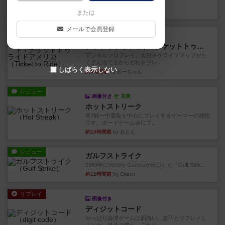
り、そのうち3つ選んで、同...
約2時間前
by ジェイとと
または
メールで会員登録
レビュー
充実
チケットトゥライド / チケットトゥライドアメリカ
デジタルソロプレイ。元祖チケライ？マップがた
くさん出てるからどれをプレ...
しばらく表示しない
約4時間前
by おーちゃん
レビュー
画像付き
充実
ホットストリーク
星7軽〜中量級を中心にプレイするゲーマーの感想
です。ボードゲーム会にて...
約10時間前
by おとん
レビュー
ガルフストライク
1983年にVictory Gamesが出版した『Gulf Strik...
約11時間前
by Chaco
リプレイ
画像付き
ディジットコード
やっぱり論理ゲームは面白い。息子とリプレイし