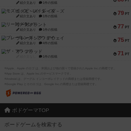
PT
紹介文あり
1件の投稿
モズビ－ズ・レイダ－ズ
79
PT
紹介文あり
1件の投稿
リー対グラント
77
PT
紹介文あり
1件の投稿
ブレーキング・アウェイ
75
PT
紹介文あり
4件の投稿
ザ・フラッド
71
PT
紹介文なし
1件の投稿
※Apple、Apple のロゴ は、米国および他の国々で登録されたApple Inc.の商標です。
※App Store は、Apple Inc.のサービスマークです。
※Android は、グーグル インコーポレイテッドの商標または登録商標です。
※Google Play とそのロゴは、Google Inc.の商標または登録商標です。
ボドゲーマTOP
ボードゲームを検索する