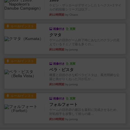
1809
ケビン・ザッカーがデザインした１ヘクス=２マイ
ルの戦役級シリーズは以下...
約12時間前
by Chaco
ルール/インスト
画像付き
充実
クマタ
ゲームの目的ゲーム終了時にあなたのクランの見
えているドミノで最も多くの...
約12時間前
by jurong
ルール/インスト
画像付き
充実
ベラ・ビスタ
概要と目的小さな町ベラビスタは、風光明媚な公
園と曲がりくねった川が広が...
約13時間前
by jurong
ルール/インスト
画像付き
充実
フォルフォート
ゲームの目的砦の建設を最初に完成させるため、
対戦相手を攻撃して彼らの建...
約13時間前
by jurong