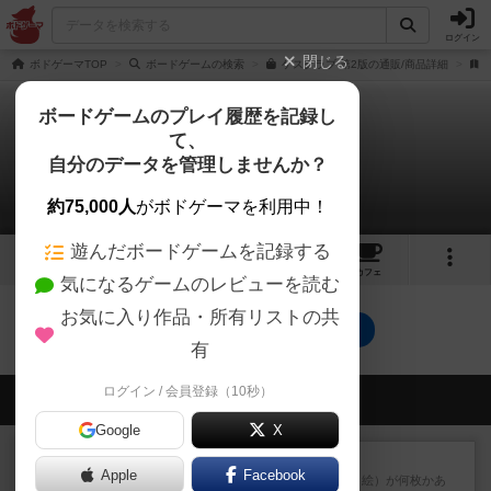
ログイン
閉じる
ボドゲーマTOP
ボードゲームの検索
ゲスクラブ 第2版の通販/商品詳細
ボードゲームのプレイ履歴を記録し
て、
ゲスクラブ：第2版
自分のデータを管理しませんか？
0件のリプレイ日記
約75,000人
がボドゲーマを利用中！
遊んだボードゲームを記録する
1
3
42
トップ
画像
動画
レビュー
カフェ
気になるゲームのレビューを読む
お気に入り作品・所有リストの共
ゲスクラブ：第2版のトップに戻る
有
ログイン / 会員登録（10秒）
会員の新しい投稿
Google
X
レビュー
無限まちがいさがし
Apple
Facebook
6つの場面カード（表、裏で違う絵）が何枚かあ