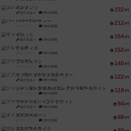
エレメンツ
232
PT
紹介文あり
4件の投稿
バー！パーティー
212
PT
紹介文なし
1件の投稿
ギョッと
154
PT
紹介文あり
1件の投稿
クルティボ
152
PT
紹介文なし
1件の投稿
ブラヴェスト
140
PT
紹介文なし
1件の投稿
ドブル：ポケットモンスター
122
PT
紹介文あり
4件の投稿
ジャンヌ・ダルク-オルレアン ドロー＆ライト
118
PT
紹介文なし
5件の投稿
ファースト・イン・フライト
94
PT
紹介文あり
3件の投稿
ダイススローン
88
PT
紹介文なし
1件の投稿
ガルフストライク
80