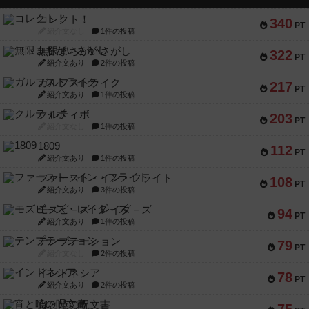
コレクト！
340
PT
紹介文なし
1件の投稿
無限まちがいさがし
322
PT
紹介文あり
2件の投稿
ガルフストライク
217
PT
紹介文あり
1件の投稿
クルティボ
203
PT
紹介文なし
1件の投稿
1809
112
PT
紹介文あり
1件の投稿
ファースト・イン・フライト
108
PT
紹介文あり
3件の投稿
モズビ－ズ・レイダ－ズ
94
PT
紹介文あり
1件の投稿
テンプテーション
79
PT
紹介文なし
2件の投稿
インドネシア
78
PT
紹介文あり
2件の投稿
宵と暁の呪文書