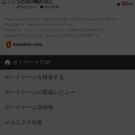
ふたつの城の物語
39
PT
紹介文あり
6件の投稿
※Apple、Apple のロゴ は、米国および他の国々で登録されたApple Inc.の商標です。
※App Store は、Apple Inc.のサービスマークです。
※Android は、グーグル インコーポレイテッドの商標または登録商標です。
※Google Play とそのロゴは、Google Inc.の商標または登録商標です。
ボドゲーマTOP
ボードゲームを検索する
ボードゲームの新着レビュー
ボードゲーム会情報
メカニクス特集