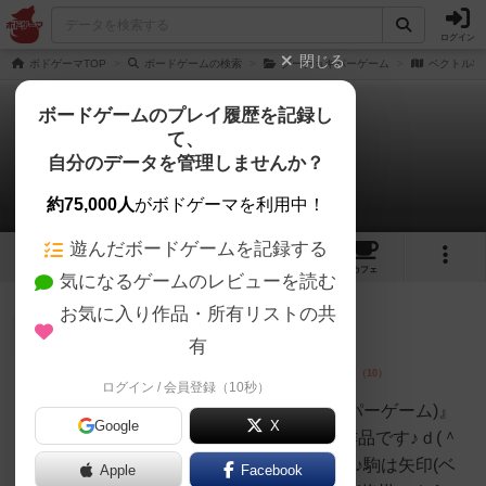
ログイン
閉じる
ボドゲーマTOP
ボードゲームの検索
グーチョキパーゲーム
ベクトル将
ボードゲームのプレイ履歴を記録し
て、
ベクトル将棋
自分のデータを管理しませんか？
1件のレビュー
約75,000人
がボドゲーマを利用中！
遊んだボードゲームを記録する
3
1
1
トップ
画像
動画
レビュー
カフェ
気になるゲームのレビューを読む
お気に入り作品・所有リストの共
神
84名
0名
0
画像
有
ログイン / 会員登録（10秒）
あんちっく
『ベクトル将棋(裏：グーチョキパーゲーム)』
Google
X
リバーシブルで遊べる小型将棋作品です♪ｄ(＾
＾)初期配置は自由♪持ち駒制です♪駒は矢印(ベ
Apple
Facebook