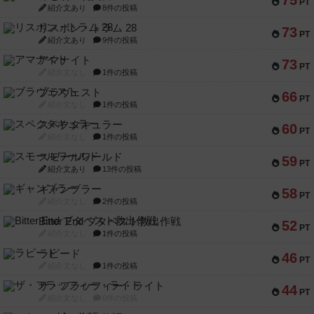
75
PT
紹介文あり
8件の投稿
リスボン・トラム 28
73
PT
紹介文あり
9件の投稿
アマナイト
73
PT
紹介文なし
1件の投稿
ブラヴェスト
66
PT
紹介文なし
1件の投稿
スペクタキュラー
60
PT
紹介文なし
1件の投稿
スモールワールド
59
PT
紹介文あり
13件の投稿
ギャンブラー
58
PT
紹介文なし
2件の投稿
Bitter End ブタペスト救出作戦
52
PT
紹介文なし
1件の投稿
ラピード
46
PT
紹介文なし
1件の投稿
ザ・フラッフィー・ライト
44
PT
紹介文なし
0件の投稿