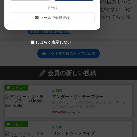
クトル)の方向に１マス進みます♪(将棋のように
または
駒の動きを暗記しなくてＯＫで遊びやすい！)ゲ
ームとしては左右非対称駒も採用されており独
メールで会員登録
特な面白...
続きを読む（1年以上前）
しばらく表示しない
ベクトル将棋のトップに戻る
会員の新しい投稿
レビュー
充実
アンダー・ザ・テーブラー
笑えるバカゲームを集めているライトゲーマーと
してのレビューです。正体隠...
約2時間前
by toyota
レビュー
充実
ワン・トゥ・ファイブ