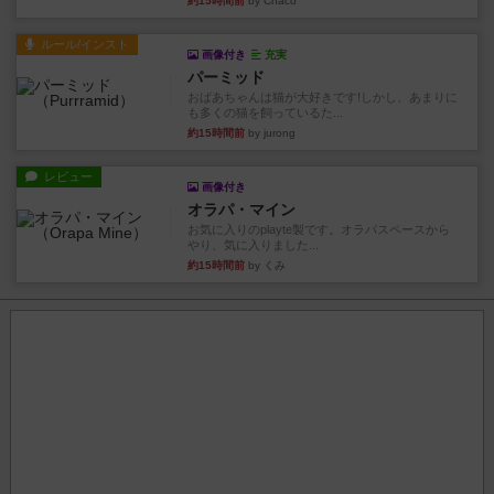
約15時間前
by Chaco
ルール/インスト
画像付き
充実
パーミッド
おばあちゃんは猫が大好きです!しかし、あまりに
も多くの猫を飼っているた...
約15時間前
by jurong
レビュー
画像付き
オラパ・マイン
お気に入りのplayte製です。オラパスペースから
やり、気に入りました...
約15時間前
by くみ