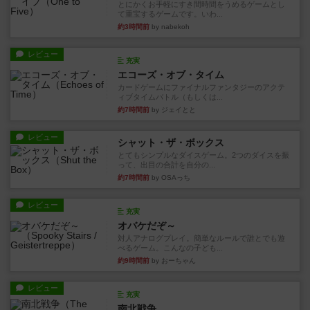
とにかくお手軽にすき間時間をうめるゲームとし
て重宝するゲームです。いわ...
約3時間前
by nabekoh
レビュー
充実
エコーズ・オブ・タイム
カードゲームにファイナルファンタジーのアクテ
ィブタイムバトル（もしくは...
約7時間前
by ジェイとと
レビュー
シャット・ザ・ボックス
とてもシンプルなダイスゲーム。2つのダイスを振
って、出目の合計を自分の...
約7時間前
by OSAっち
レビュー
充実
オバケだぞ～
対人アナログプレイ。簡単なルールで誰とでも遊
べるゲーム。こんなの子ども...
約9時間前
by おーちゃん
レビュー
充実
南北戦争