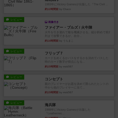
1983年にVictory Gamesが出版した『The Civil ...
約12時間前
by Chaco
レビュー
画像付き
ファイアー・ブルズ / 火牛陣
火牛を引き連れて敵を殲滅させる。縦か斜めで前2
列まで攻撃できるが、自分...
約14時間前
by うらまこ
レビュー
フリップ７
カードをめくるかパスをするかを決めてパスした
時のカード数字が得点になる...
約15時間前
by mob567
レビュー
コンセプト
親のプレイヤーがお題を決めて限られたヒントの
中から他のプレイヤーに当て...
約15時間前
by mob567
レビュー
海兵隊
1988年にVictory Gamesが出版した
『Leathernec...