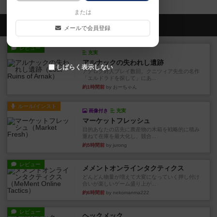
または
会員の新しい投稿
メールで会員登録
レビュー
充実
アルナックの失われし遺跡
しばらく表示しない
アナログ対人プレイ数回。クニツィア先生の名作
「エルドラドを探して」にあ...
約1時間前
by おーちゃん
ルール/インスト
画像付き
充実
マーケットフレッシュ
目的あなたの店先に農産物の木箱を戦略的に積み
重ねて在庫を最大化し、競合...
約5時間前
by jurong
レビュー
メメントオンラインタクティクス
どんどん物量が増えて大変になっていく押し付け
合いが楽しいゲーム盛り上が...
約6時間前
by nekomanma222
レビュー
ヘックメック