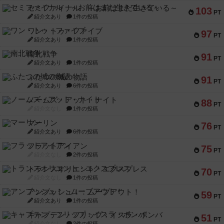
セミファイナル ～お前はまだ生きている～
103
PT
紹介文あり
1件の投稿
ワン・トゥ・ファイブ
97
PT
紹介文あり
1件の投稿
南北戦争
91
PT
紹介文あり
1件の投稿
ふたつの城の物語
91
PT
紹介文あり
6件の投稿
ノームズ・アット・ナイト
88
PT
紹介文なし
1件の投稿
マーリン
76
PT
紹介文あり
6件の投稿
フラットアイアン
75
PT
紹介文なし
2件の投稿
トランスオリエント・エクスプレス
70
PT
紹介文なし
1件の投稿
アンブッシュ！：ムーブアウト！
59
PT
紹介文あり
1件の投稿
キャプテン・フリップ：イスラ・ボンバ
51
PT
紹介文なし
2件の投稿