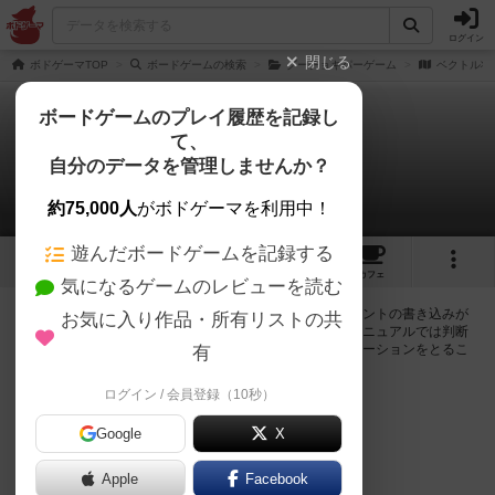
ログイン
閉じる
ボドゲーマTOP
ボードゲームの検索
グーチョキパーゲーム
ベクトル将
ボードゲームのプレイ履歴を記録し
て、
ベクトル将棋
自分のデータを管理しませんか？
0件の掲示板
約75,000人
がボドゲーマを利用中！
遊んだボードゲームを記録する
3
1
1
トップ
画像
動画
レビュー
カフェ
気になるゲームのレビューを読む
ログインするとベクトル将棋に関する掲示板の作成やコメントの書き込みが
お気に入り作品・所有リストの共
出来るようになります。ルールの疑問やエラッタ情報、マニュアルでは判断
し辛い曖昧な表記等について会員同士で自由にコミュニケーションをとるこ
有
とが出来ます。
ログイン / 会員登録（10秒）
ログイン/無料会員登録
Google
X
Apple
Facebook
ベクトル将棋のトップに戻る