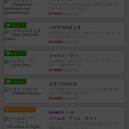
サイコロゲームです1から5までの数字と芋虫がか
かれたダイス。これを振っ...
約7時間前
by みいやん
レビュー
ハゲタカのえじき
超有名なゲームですが、初めてプレイしました。1
から15までのカードがプ...
約7時間前
by みいやん
レビュー
ジャスト・ワン
まぁ面白かった‼️よくテレビとかのバラエティなん
かで、お題がわからずに...
約7時間前
by みいやん
レビュー
ピタッコカルタ
ボドゲ相席会でプレイしましたひらがなが書かれ
たカードを2枚まで手をつけ...
約8時間前
by みいやん
ルール/インスト
画像付き
充実
ノームズ・アット・ナイト
ベネボレンス女王は、忠実な臣民を称えるための
祝宴を開こうとしています。...