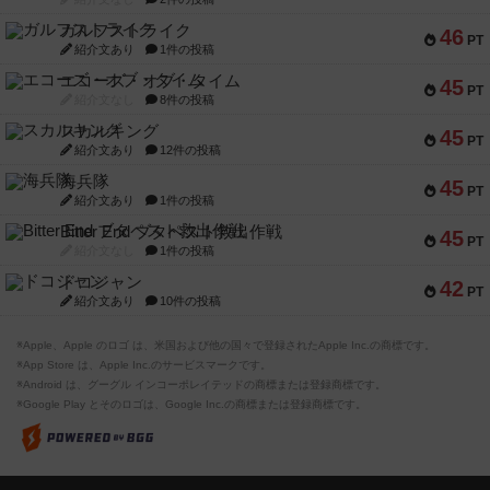
ガルフストライク
46
PT
紹介文あり
1件の投稿
エコーズ・オブ・タイム
45
PT
紹介文なし
8件の投稿
スカルキング
45
PT
紹介文あり
12件の投稿
海兵隊
45
PT
紹介文あり
1件の投稿
Bitter End ブタペスト救出作戦
45
PT
紹介文なし
1件の投稿
ドコジャン
42
PT
紹介文あり
10件の投稿
※Apple、Apple のロゴ は、米国および他の国々で登録されたApple Inc.の商標です。
※App Store は、Apple Inc.のサービスマークです。
※Android は、グーグル インコーポレイテッドの商標または登録商標です。
※Google Play とそのロゴは、Google Inc.の商標または登録商標です。