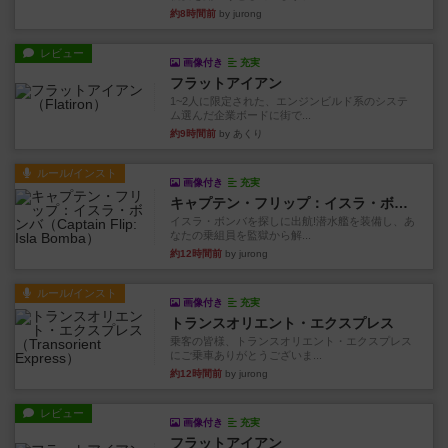
約8時間前
by jurong
レビュー
画像付き
充実
フラットアイアン
1~2人に限定された、エンジンビルド系のシステ
ム選んだ企業ボードに街で...
約9時間前
by あくり
ルール/インスト
画像付き
充実
キャプテン・フリップ：イスラ・ボンバ
イスラ・ボンバを探しに出航!潜水艦を装備し、あ
なたの乗組員を監獄から解...
約12時間前
by jurong
ルール/インスト
画像付き
充実
トランスオリエント・エクスプレス
乗客の皆様、トランスオリエント・エクスプレス
にご乗車ありがとうございま...
約12時間前
by jurong
レビュー
画像付き
充実
フラットアイアン