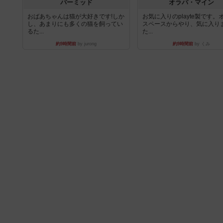
パーミッド
オラパ・マイン
おばあちゃんは猫が大好きです!しか
お気に入りのplayte製です。
し、あまりにも多くの猫を飼ってい
スペースからやり、気に入り
るた...
た...
約9時間前
by jurong
約9時間前
by くみ