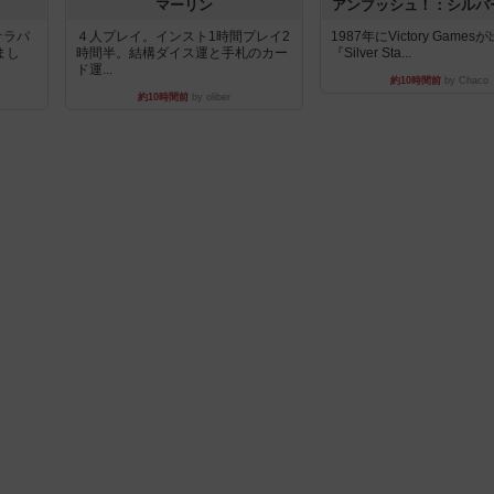
マーリン
アンブッシュ！：シルバ
オラパ
４人プレイ。インスト1時間プレイ2
1987年にVictory Game
まし
時間半。結構ダイス運と手札のカー
『Silver Sta...
ド運...
約10時間前
by Chaco
約10時間前
by oliber