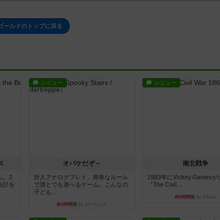
ゴールドのトップに戻る
レビュー
レビュー
ス
オバケだぞ～
南北戦争
ム。2
対人アナログプレイ。簡単なルール
1983年にVictory Game
合計を
で誰とでも遊べるゲーム。こんなの
『The Civil ...
子ども...
約6時間前
by Chaco
約3時間前
by おーちゃん