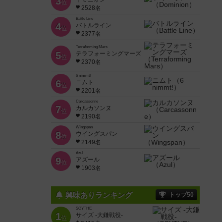
3
位
2528名
Battle Line
4
バトルライン
位
2377名
Terraforming Mars
5
テラフォーミングマーズ
位
2370名
6 nimmt!
6
ニムト
位
2201名
Carcassonne
7
カルカソンヌ
位
2190名
Wingspan
8
ウイングスパン
位
2149名
Azul
9
アズール
位
1903名
興味ありランキング
トップ50
SCYTHE
1
サイズ -大鎌戦役-
位