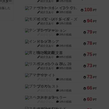
ースター
紹介文あり
1件の投稿
ファースト・イン・フライト
sが出版した
108
PT
紹介文あり
3件の投稿
モズビ－ズ・レイダ－ズ
94
PT
紹介文あり
1件の投稿
テンプテーション
79
PT
紹介文なし
2件の投稿
インドネシア
78
PT
紹介文あり
2件の投稿
宵と暁の呪文書
75
PT
紹介文あり
8件の投稿
リスボン・トラム 28
73
PT
紹介文あり
9件の投稿
アマナイト
73
PT
紹介文なし
1件の投稿
ブラヴェスト
66
PT
紹介文なし
1件の投稿
スペクタキュラー
60
PT
紹介文なし
1件の投稿
スモールワールド