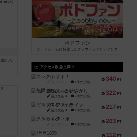
ボドファン
ボードゲームに特化したクラウドファンディング
sが出版した
アクセス数 急上昇中
コレクト！
340
PT
紹介文なし
1件の投稿
無限まちがいさがし
322
PT
紹介文あり
2件の投稿
ガルフストライク
217
PT
紹介文あり
1件の投稿
クルティボ
203
PT
紹介文なし
1件の投稿
1809
112
PT