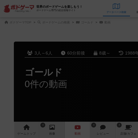
世界のボードゲームを楽しもう！
ボードゲーム専門の総合情報サイト
データベース
検
ボドゲーマTOP
ボードゲームの検索
ゴールド
動画
3人～6人
60分前後
8歳～
1988
ゴールド
0件の動画
4
4
4
ゲーム
トップ
画像
動画
レビュー
店舗/
カフェ