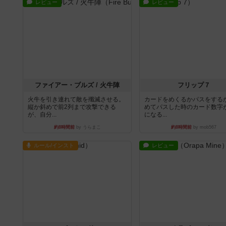
レビュー
レビュー
ファイアー・ブルズ / 火牛陣
フリップ７
火牛を引き連れて敵を殲滅させる。
カードをめくるかパスをする
縦か斜めで前2列まで攻撃できる
めてパスした時のカード数字
が、自分...
になる...
約8時間前
by うらまこ
約8時間前
by mob567
ルール/インスト
レビュー