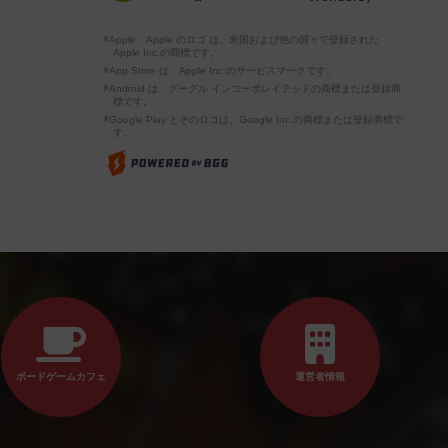
※Apple、Apple のロゴ は、米国および他の国々で登録された
Apple Inc.の商標です。
※App Store は、Apple Inc.のサービスマークです。
※Android は、グーグル インコーポレイテッドの商標または登録商
標です。
※Google Play とそのロゴは、Google Inc.の商標または登録商標で
す。
ボードゲームカフェ
運営者情報