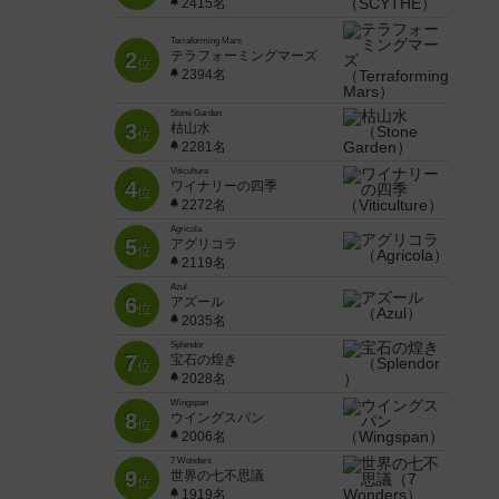
2415名
Terraforming Mars
2
テラフォーミングマーズ
位
2394名
Stone Garden
3
枯山水
位
2281名
Viticulture
4
ワイナリーの四季
位
2272名
Agricola
5
アグリコラ
位
2119名
Azul
6
アズール
位
2035名
Splendor
7
宝石の煌き
位
2028名
Wingspan
8
ウイングスパン
位
2006名
7 Wonders
9
世界の七不思議
位
1919名