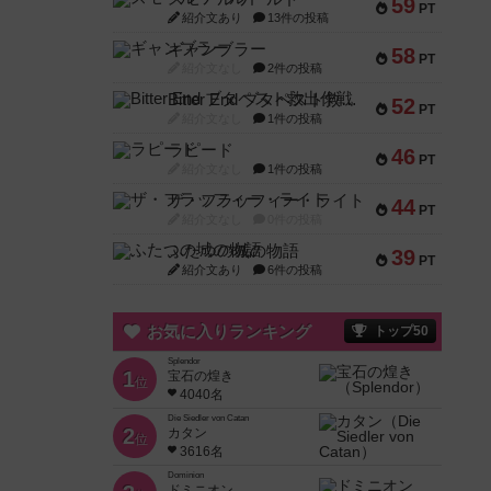
59
PT
紹介文あり
13件の投稿
ギャンブラー
58
PT
紹介文なし
2件の投稿
Bitter End ブタペスト救出作戦
52
PT
紹介文なし
1件の投稿
ラピード
46
PT
紹介文なし
1件の投稿
ザ・フラッフィー・ライト
44
PT
紹介文なし
0件の投稿
ふたつの城の物語
39
PT
紹介文あり
6件の投稿
お気に入りランキング
トップ50
Splendor
1
宝石の煌き
位
4040名
Die Siedler von Catan
2
カタン
位
3616名
Dominion
ドミニオン