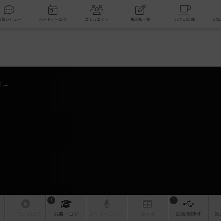
索
新着レビュー
ボードゲーム会
コミュニティ
掲示板一覧
年～
1
1
リプレイ
日記
戦略
・コツ
ルール
/インスト
掲示板
拡張/関連
作
次