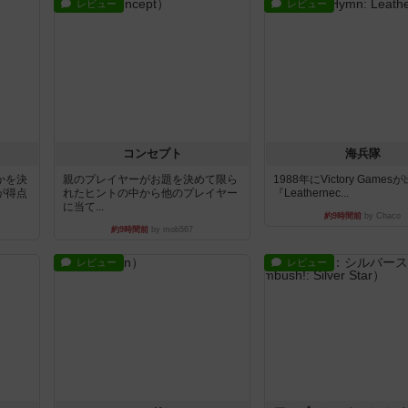
レビュー
レビュー
コンセプト
海兵隊
かを決
親のプレイヤーがお題を決めて限ら
1988年にVictory Game
が得点
れたヒントの中から他のプレイヤー
『Leathernec...
に当て...
約9時間前
by Chaco
約9時間前
by mob567
レビュー
レビュー